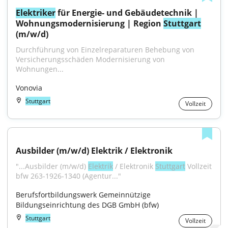
Elektriker
 für Energie- und Gebäudetechnik | 
Wohnungsmodernisierung | Region 
Stuttgart
(m/w/d)
Durchführung von Einzelreparaturen Behebung von 
Versicherungsschäden Modernisierung von 
Wohnungen...
Vonovia
Stuttgart
Vollzeit
Ausbilder (m/w/d) Elektrik / Elektronik
"...Ausbilder (m/w/d) 
Elektrik
 / Elektronik 
Stuttgart
 Vollzeit 
bfw 263-1926-1340 (Agentur..."
Berufsfortbildungswerk Gemeinnützige 
Bildungseinrichtung des DGB GmbH (bfw)
Stuttgart
Vollzeit