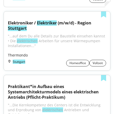
Elektroniker / 
Elektriker
 (m/w/d) - Region 
Stuttgart
"...auf dem Du alle Details zur Baustelle einsehen kannst 
• Die 
elektrischen
 Arbeiten für unsere Wärmepumpen 
Installationen..."
Thermondo
Stuttgart
Homeoffice
Vollzeit
Praktikant*in Aufbau eines 
Systemarchitekturmodels eines elektrischen 
Antriebs (Pflicht-Praktikum)
"...Die Kernkompetenz des Centers ist die Entwicklung 
und Erprobung von 
elektrischen
 Antrieben und 