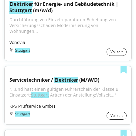
Elektriker
 für Energie- und Gebäudetechnik | 
Stuttgart
 (m/w/d)
Durchführung von Einzelreparaturen Behebung von 
Versicherungsschäden Modernisierung von 
Wohnungen...
Vonovia
Stuttgart
Vollzeit
Servicetechniker / 
Elektriker
 (M/W/D)
"...und hast einen gültigen Führerschein der Klasse B 
Einsatzort:
Stuttgart
 Art(en) der Anstellung:Vollzeit..."
KPS Prüfservice GmbH
Stuttgart
Vollzeit