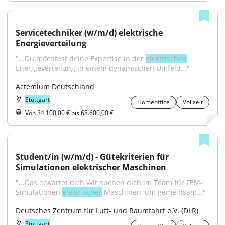
Servicetechniker (w/m/d) elektrische 
Energieverteilung
"...Du möchtest deine Expertise in der 
elektrischen
Energieverteilung in einem dynamischen Umfeld..."
Actemium Deutschland
Stuttgart
Homeoffice
Vollzeit
Von 34.100,00 € bis 68.600,00 €
Student/in (w/m/d) - Gütekriterien für 
Simulationen elektrischer Maschinen
"...Das erwartet dich Wir suchen dich im Team für FEM-
Simulationen 
elektrischer
 Maschinen, um gemeinsam..."
Deutsches Zentrum für Luft- und Raumfahrt e.V. (DLR)
Stuttgart