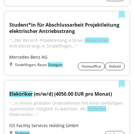
Student*in für Abschlussarbeit Projektleitung 
elektrischer Antriebsstrang
"...Der Bereich Projektleitung e-Drive (
elektrischer
Antriebsstrang) in Sindelfingen..."
Mercedes-Benz AG
Sindelfingen, Raum
Stuttgart
Homeoffice
Vollzeit
Elektriker
 (m/w/d) (4050.00 EUR pro Monat)
"...in einem globalen Unternehmen mit einer vielfältigen, 
spannenden Tätigkeit zu wachsen. Als 
Elektriker
 / 
Elektroniker..."
ISS Facility Services Holding GmbH
Stuttgart