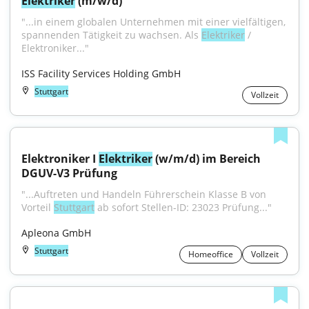
Elektriker
 (m/w/d)
"...in einem globalen Unternehmen mit einer vielfältigen, 
spannenden Tätigkeit zu wachsen. Als 
Elektriker
 / 
Elektroniker..."
ISS Facility Services Holding GmbH
Stuttgart
Vollzeit
Elektroniker I 
Elektriker
 (w/m/d) im Bereich 
DGUV-V3 Prüfung
"...Auftreten und Handeln Führerschein Klasse B von 
Vorteil 
Stuttgart
 ab sofort Stellen-ID: 23023 Prüfung..."
Apleona GmbH
Stuttgart
Homeoffice
Vollzeit