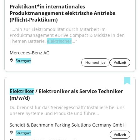
Praktikant*in internationales 
Produktmanagement elektrische Antriebe 
(Pflicht-Praktikum)
"...hin zur Elektromobilität durch Mitarbeit im 
Produktmanagement eDrive Compact & Midsize in den 
Themen Batterie, 
elektrischer
..."
Mercedes-Benz AG
Stuttgart
Homeoffice
Vollzeit
Elektriker
 / Elektroniker als Service Techniker 
(m/w/d)
Du brennst für das Servicegeschäft? Installiere bei uns 
unsere Systeme und Produkte und führe...
Scheidt & Bachmann Parking Solutions Germany GmbH
Stuttgart
Vollzeit