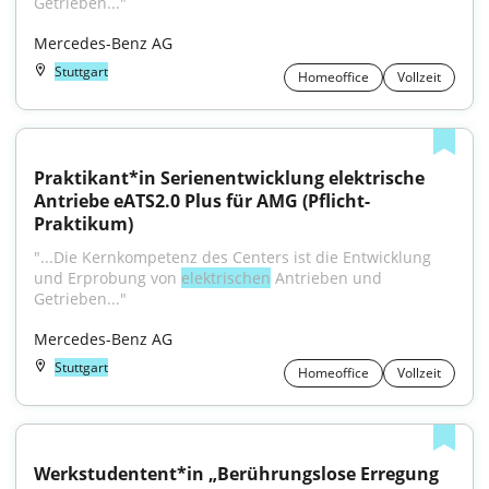
Getrieben..."
Mercedes-Benz AG
Stuttgart
Homeoffice
Vollzeit
Praktikant*in Serienentwicklung elektrische 
Antriebe eATS2.0 Plus für AMG (Pflicht-
Praktikum)
"...Die Kernkompetenz des Centers ist die Entwicklung 
und Erprobung von 
elektrischen
 Antrieben und 
Getrieben..."
Mercedes-Benz AG
Stuttgart
Homeoffice
Vollzeit
Werkstudentent*in „Berührungslose Erregung 