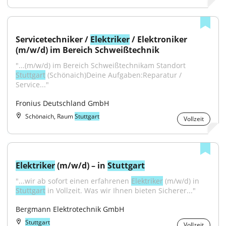
Servicetechniker / 
Elektriker
 / Elektroniker 
(m/w/d) im Bereich Schweißtechnik
"...(m/w/d) im Bereich Schweißtechnikam Standort 
Stuttgart
 (Schönaich)Deine Aufgaben:Reparatur / 
Service..."
Fronius Deutschland GmbH
Schönaich, Raum
Stuttgart
Vollzeit
Elektriker
 (m/w/d) – in 
Stuttgart
"...wir ab sofort einen erfahrenen 
Elektriker
 (m/w/d) in 
Stuttgart
 in Vollzeit. Was wir Ihnen bieten Sicherer..."
Bergmann Elektrotechnik GmbH
Stuttgart
Vollzeit