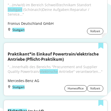
"...(m/w/d) im Bereich Schweißtechnikam Standort 
Stuttgart
 (Schönaich)Deine Aufgaben:Reparatur / 
Service..."
Fronius Deutschland GmbH
Stuttgart
Vollzeit
Praktikant*in Einkauf Powertrain/elektrische 
Antriebe (Pflicht-Praktikum)
"...Innerhalb des Bereichs "Procurement and Supplier 
Quality Powertrain/
elektrische
 Antriebe" verantworten..."
Mercedes-Benz AG
Stuttgart
Homeoffice
Vollzeit