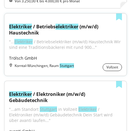
Von 3.250,00 € bis 4.000,00 € pro Monat
Elektriker
 / Betriebs
elektriker
 (m/w/d) 
Haustechnik
"...
Elektriker
 / Betriebselektriker (m/w/d) Haustechnik Wir 
sind eine Traditions­bäckerei mit rund 900..."
Trölsch GmbH
Korntal-Münchingen, Raum
Stuttgart
Vollzeit
Elektriker
 / Elektroniker (m/w/d) 
Gebäudetechnik
"...am Standort 
Stuttgart
 in Vollzeit 
Elektriker
 / 
Elektroniker (m/w/d) Gebäudetechnik Dein Start wird 
über avanti laufen..."