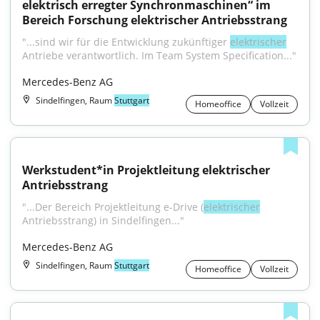
elektrisch erregter Synchronmaschinen“ im 
Bereich Forschung elektrischer Antriebsstrang
"...sind wir für die Entwicklung zukünftiger 
elektrischer
Antriebe verantwortlich. Im Team System Specification..."
Mercedes-Benz AG
Sindelfingen, Raum
Stuttgart
Homeoffice
Vollzeit
Werkstudent*in Projektleitung elektrischer 
Antriebsstrang
"...Der Bereich Projektleitung e-Drive (
elektrischer
Antriebsstrang) in Sindelfingen..."
Mercedes-Benz AG
Sindelfingen, Raum
Stuttgart
Homeoffice
Vollzeit