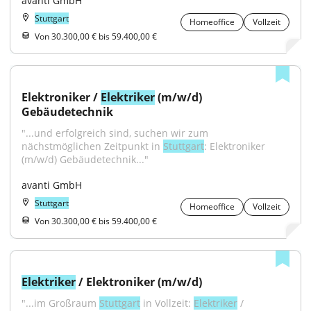
avanti GmbH
Stuttgart
Homeoffice
Vollzeit
Von 30.300,00 € bis 59.400,00 €
Elektroniker / 
Elektriker
 (m/w/d) 
Gebäudetechnik
"...und erfolgreich sind, suchen wir zum 
nächstmöglichen Zeitpunkt in 
Stuttgart
: Elektroniker 
(m/w/d) Gebäudetechnik..."
avanti GmbH
Stuttgart
Homeoffice
Vollzeit
Von 30.300,00 € bis 59.400,00 €
Elektriker
 / Elektroniker (m/w/d)
"...im Großraum 
Stuttgart
 in Vollzeit: 
Elektriker
 / 