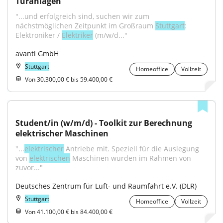
Türanlagen
"...und erfolgreich sind, suchen wir zum 
nächstmöglichen Zeitpunkt im Großraum 
Stuttgart
: 
Elektroniker / 
Elektriker
 (m/w/d..."
avanti GmbH
Stuttgart
Homeoffice
Vollzeit
Von 30.300,00 € bis 59.400,00 €
Student/in (w/m/d) - Toolkit zur Berechnung 
elektrischer Maschinen
"...
elektrischer
 Antriebe mit. Speziell für die Auslegung 
von 
elektrischen
 Maschinen wurden im Rahmen von 
zuvor..."
Deutsches Zentrum für Luft- und Raumfahrt e.V. (DLR)
Stuttgart
Homeoffice
Vollzeit
Von 41.100,00 € bis 84.400,00 €