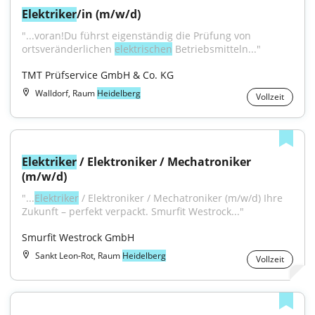
Elektriker
/in (m/w/d)
"...voran!Du führst eigenständig die Prüfung von 
ortsveränderlichen 
elektrischen
 Betriebsmitteln..."
TMT Prüfservice GmbH & Co. KG
Walldorf, Raum
Heidelberg
Vollzeit
Elektriker
 / Elektroniker / Mechatroniker 
(m/w/d)
"...
Elektriker
 / Elektroniker / Mechatroniker (m/w/d) Ihre 
Zukunft – perfekt verpackt. Smurfit Westrock..."
Smurfit Westrock GmbH
Sankt Leon-Rot, Raum
Heidelberg
Vollzeit