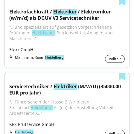
Elektrofachkraft / 
Elektriker
 / Elektroniker 
(w/m/d) als DGUV V3 Servicetechniker
"...und spezialisiert auf gesetzlich vorgeschriebene 
Prüfungen 
elektrischer
 Betriebsmittel, Anlagen und 
Maschinen..."
Elexx GmbH
Mannheim, Raum
Heidelberg
Vollzeit
Servicetechniker / 
Elektriker
 (M/W/D) (35000.00 
EUR pro Jahr)
"...Führerschein der Klasse B Wir bieten 
Einsatzort:
Heidelberg
 Art(en) der Anstellung:Vollzeit 
Arbeitszeit:40..."
KPS Prüfservice GmbH
Heidelberg
Vollzeit