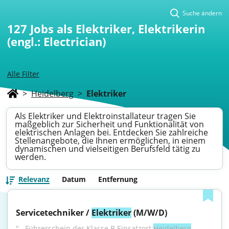
Suche ändern
127
Jobs als Elektriker, Elektrikerin
(engl.: Electrician)
Alle Filter
>
Heidelberg
>
Elektriker
Als Elektriker und Elektroinstallateur tragen Sie
maßgeblich zur Sicherheit und Funktionalität von
elektrischen Anlagen bei. Entdecken Sie zahlreiche
Stellenangebote, die Ihnen ermöglichen, in einem
dynamischen und vielseitigen Berufsfeld tätig zu
werden.
Relevanz
Datum
Entfernung
Servicetechniker / 
Elektriker
 (M/W/D)
"...Führerschein der Klasse B Einsatzort:
Heidelberg