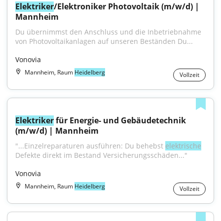
Elektriker
/Elektroniker Photovoltaik (m/w/d) | 
Mannheim
Du übernimmst den Anschluss und die Inbetriebnahme 
von Photovoltaikanlagen auf unseren Beständen Du...
Vonovia
Mannheim, Raum
Heidelberg
Vollzeit
Elektriker
 für Energie- und Gebäudetechnik 
(m/w/d) | Mannheim
"...Einzelreparaturen ausführen: Du behebst 
elektrische
Defekte direkt im Bestand Versicherungsschäden..."
Vonovia
Mannheim, Raum
Heidelberg
Vollzeit