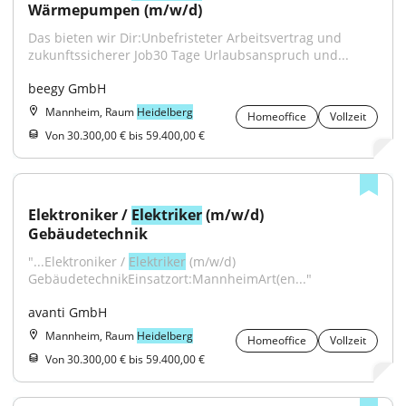
Wärmepumpen (m/w/d)
Das bieten wir Dir:Unbefristeter Arbeitsvertrag und 
zukunftssicherer Job30 Tage Urlaubsanspruch und...
beegy GmbH
Mannheim, Raum
Heidelberg
Homeoffice
Vollzeit
Von 30.300,00 € bis 59.400,00 €
Elektroniker / 
Elektriker
 (m/w/d) 
Gebäudetechnik
"...Elektroniker / 
Elektriker
 (m/w/d) 
GebäudetechnikEinsatzort:MannheimArt(en..."
avanti GmbH
Mannheim, Raum
Heidelberg
Homeoffice
Vollzeit
Von 30.300,00 € bis 59.400,00 €