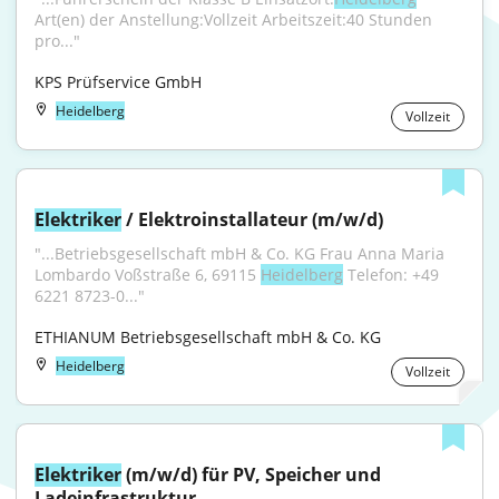
Art(en) der Anstellung:Vollzeit Arbeitszeit:40 Stunden 
pro..."
KPS Prüfservice GmbH
Heidelberg
Vollzeit
Elektriker
 / Elektroinstallateur (m/w/d)
"...Betriebsgesellschaft mbH & Co. KG Frau Anna Maria 
Lombardo Voßstraße 6, 69115 
Heidelberg
 Telefon: +49 
6221 8723-0..."
ETHIANUM Betriebsgesellschaft mbH & Co. KG
Heidelberg
Vollzeit
Elektriker
 (m/w/d) für PV, Speicher und 
Ladeinfrastruktur