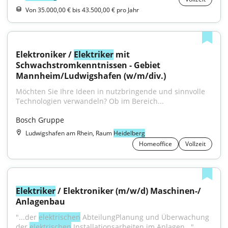
Von 35.000,00 € bis 43.500,00 € pro Jahr
Elektroniker / 
Elektriker
 mit 
Schwachstromkenntnissen - Gebiet 
Mannheim/Ludwigshafen (w/m/div.)
Möchten Sie Ihre Ideen in nutzbringende und sinnvolle 
Technologien verwandeln? Ob im Bereich...
Bosch Gruppe
Ludwigshafen am Rhein, Raum
Heidelberg
Homeoffice
Vollzeit
Elektriker
 / Elektroniker (m/w/d) Maschinen-/ 
Anlagenbau
"...der 
elektrischen
 AbteilungPlanung und Überwachung 
der 
elektrischen
 Installationsarbeiten im Anlagen..."