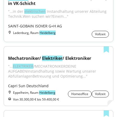
in VK-Schicht
"...in der 
elektrischen
 Instandhaltung unserer Abteilung 
Technik.Wen suchen wir?Eine/n..."
SAINT-GOBAIN ISOVER G+H AG
Ladenburg, Raum
Heidelberg
Vollzeit
Mechatroniker/ 
Elektriker
/ Elektroniker
"...
ELEKTRIKER
/MECHATRONIKERDEINE 
AUFGABENInstandhaltung sowie Wartung unserer 
AbfüllanlagenBetreuung und Optimierung..."
Capri Sun Deutschland
Eppelheim, Raum
Heidelberg
Homeoffice
Vollzeit
Von 30.300,00 € bis 59.400,00 €