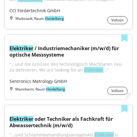
CCI Fördertechnik GmbH
Waibstadt, Raum
Heidelberg
Vollzeit
Elektriker
 / Industriemechaniker (m/w/d) für 
optische Messsysteme
"...und die Grenzen des technologisch Machbaren neu 
zu definieren. We are looking for an 
Elektriker
..."
Sentronics Metrology GmbH
Mannheim, Raum
Heidelberg
Vollzeit
Elektriker
 oder Techniker als Fachkraft für 
Abwassertechnik (m/w/d)
"...und SchlammbehandlungsanlagenAls 
Elektriker
 o. 