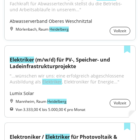
Fachkraft für Abwassertechnik stellst du die Betriebs- 
und Arbeitsabläufe in unserem..."
Abwasserverband Oberes Weschnitztal
Mörlenbach, Raum
Heidelberg
Vollzeit
Elektriker
 (m/w/d) für PV-, Speicher- und 
Ladeinfrastrukturprojekte
"...wünschen wir uns: eine erfolgreich abgeschlossene 
Ausbildung als 
Elektriker
, Elektroniker für Energie..."
Lumix Solar
Mannheim, Raum
Heidelberg
Vollzeit
Von 3.333,00 € bis 5.000,00 € pro Monat
Elektroniker / 
Elektriker
 für Photovoltaik & 