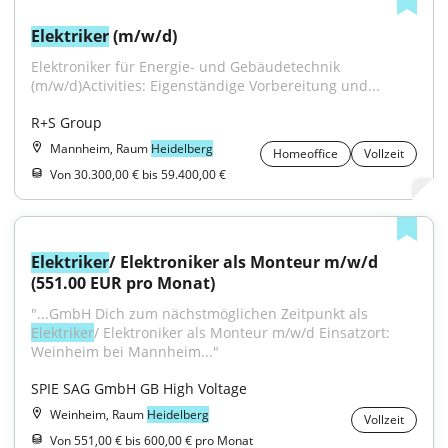
Elektriker
 (m/w/d)
Elektroniker für Energie- und Gebäudetechnik 
(m/w/d)Activities: Eigenständige Vorbereitung und...
R+S Group
Mannheim, Raum
Heidelberg
Homeoffice
Vollzeit
Von 30.300,00 € bis 59.400,00 €
Elektriker
/ Elektroniker als Monteur m/w/d 
(551.00 EUR pro Monat)
"...GmbH Dich zum nächstmöglichen Zeitpunkt als 
Elektriker
/ Elektroniker als Monteur m/w/d Einsatzort: 
Weinheim bei Mannheim..."
SPIE SAG GmbH GB High Voltage
Weinheim, Raum
Heidelberg
Vollzeit
Von 551,00 € bis 600,00 € pro Monat