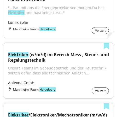
"...Bau mit uns die Energieprojekte von morgen.Du bist 
Elektriker
 und hast keine Lust..."
Lumix Solar
Mannheim, Raum
Heidelberg
Vollzeit
Elektriker
 (w/m/d) im Bereich Mess-, Steuer- und 
Regelungstechnik
Unsere Teams im Gebäudebetrieb und der Haustechnik 
sorgen dafür, dass alle technischen Anlagen...
Apleona GmbH
Mannheim, Raum
Heidelberg
Vollzeit
Elektriker
/Elektroniker/Mechatroniker (m/w/d) 