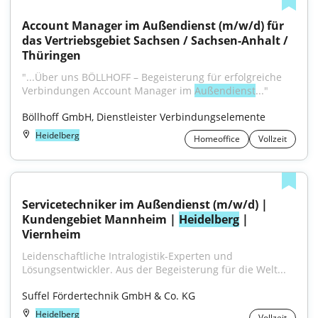
Account Manager im Außendienst (m/w/d) für 
das Vertriebsgebiet Sachsen / Sachsen-Anhalt / 
Thüringen
"...Über uns BÖLLHOFF – Begeisterung für erfolgreiche 
Verbindungen Account Manager im 
Außendienst
..."
Böllhoff GmbH, Dienstleister Verbindungselemente
Heidelberg
Homeoffice
Vollzeit
Servicetechniker im Außendienst (m/w/d) | 
Kundengebiet Mannheim | 
Heidelberg
 | 
Viernheim
Leidenschaftliche Intralogistik-Experten und 
Lösungsentwickler. Aus der Begeisterung für die Welt...
Suffel Fördertechnik GmbH & Co. KG
Heidelberg
Vollzeit