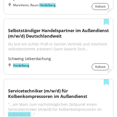
Mannheim, Raum
Heidelberg
Vollzeit
Selbstständiger Handelspartner im Außendienst 
(m/w/d) Deutschlandweit
Du bist ein echter Profi in Sachen Vertrieb und möchtest 
selbstbestimmt arbeiten? Dann bewirb Dich...
Schweng Ueberdachung
Heidelberg
Vollzeit
Servicetechniker (m/w/d) für 
Kolbenkompressoren im Außendienst
"...am Main zum nächstmöglichen Zeitpunkt einen: 
Servicetechniker (m/w/d) für Kolbenkompressoren im 
Außendienst
..."