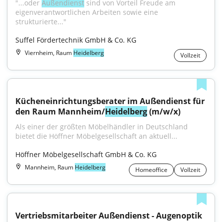
"...oder 
Außendienst
 sind von Vorteil Freude am 
eigenverantwortlichen Arbeiten sowie eine 
strukturierte..."
Suffel Fördertechnik GmbH & Co. KG
Viernheim, Raum
Heidelberg
Vollzeit
Kücheneinrichtungsberater im Außendienst für 
den Raum Mannheim/
Heidelberg
 (m/w/x)
Als einer der größten Möbelhändler in Deutschland 
bietet die Höffner Möbelgesellschaft an aktuell...
Höffner Möbelgesellschaft GmbH & Co. KG
Mannheim, Raum
Heidelberg
Homeoffice
Vollzeit
Vertriebsmitarbeiter Außendienst - Augenoptik 