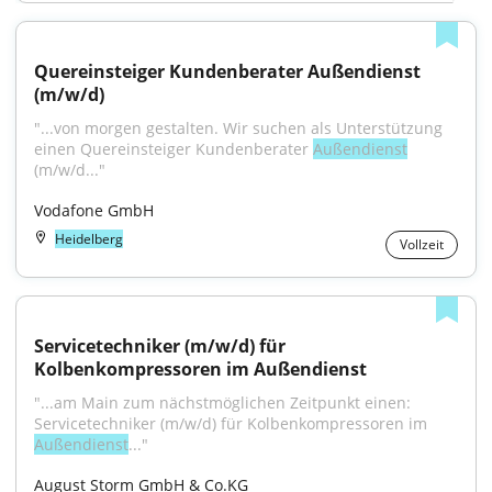
Quereinsteiger Kundenberater Außendienst 
(m/w/d)
"...von morgen gestal­ten. Wir suchen als Unterstützung 
einen Quereinsteiger Kundenberater 
Außendienst
(m/w/d..."
Vodafone GmbH
Heidelberg
Vollzeit
Servicetechniker (m/w/d) für 
Kolbenkompressoren im Außendienst
"...am Main zum nächstmöglichen Zeitpunkt einen: 
Servicetechniker (m/w/d) für Kolbenkompressoren im 
Außendienst
..."
August Storm GmbH & Co.KG