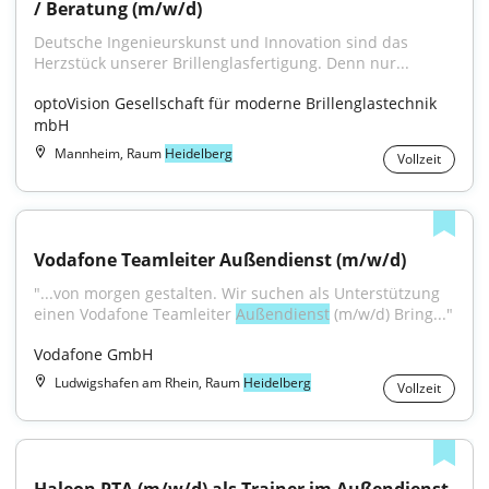
/ Beratung (m/w/d)
Deutsche Ingenieurskunst und Innovation sind das 
Herzstück unserer Brillenglasfertigung. Denn nur...
optoVision Gesellschaft für moderne Brillenglastechnik 
mbH
Mannheim, Raum
Heidelberg
Vollzeit
Vodafone Teamleiter Außendienst (m/w/d)
"...von morgen gestalten. Wir suchen als Unterstützung 
einen Vodafone Teamleiter 
Außendienst
 (m/w/d) Bring..."
Vodafone GmbH
Ludwigshafen am Rhein, Raum
Heidelberg
Vollzeit