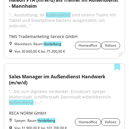
Haleon PTA (m/w/d) als Trainer im Außendienst 
- Mannheim
"...Ausstattung: Im 
Außendienst
 sind unsere Teams mit 
Tablet und Smartphone bestens ausgestattet, um 
jederzeit..."
TMS Trademarketing Service GmbH
Mannheim, Raum
Heidelberg
Homeoffice
Vollzeit
Von 30.600,00 € bis 75.300,00 €
Sales Manager im Außendienst Handwerk 
(m/w/d)
"...bis zum digitalen Vordenker. Einsatzort: Speyer, 
Mutterstadt, Schifferstadt, Dannstadt Arbeitsbereich: 
Außendienst
 |..."
RECA NORM GmbH
Speyer, Raum
Heidelberg
Homeoffice
Vollzeit
Von 31.900,00 € bis 101.700,00 €