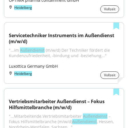
OPTIMA pharma containment GmbH
Heidelberg
Vollzeit
Servicetechniker Instruments im Außendienst 
(m/w/d)
"...im 
Außendienst
 (m/w/d) Der Techniker fördert die 
Kundenzufriedenheit, -bindung und -beziehung..."
Luxottica Germany GmbH
Heidelberg
Vollzeit
Vertriebsmitarbeiter Außendienst – Fokus 
Hilfsmittelbranche (m/w/d)
"...Mitarbeitende.Vertriebsmitarbeiter 
Außendienst
 – 
Fokus Hilfsmittelbranche (m/w/d)
Außendienst
, Hessen, 
Nordrhein-Westfalen, Sachsen..."