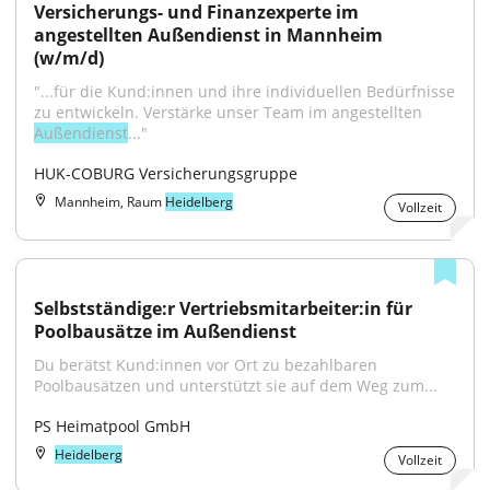
Versicherungs- und Finanzexperte im 
angestellten Außendienst in Mannheim 
(w/m/d)
"...für die Kund:innen und ihre individuellen Bedürfnisse 
zu entwickeln. Verstärke unser Team im angestellten 
Außendienst
..."
HUK-COBURG Versicherungsgruppe
Mannheim, Raum
Heidelberg
Vollzeit
Selbstständige:r Vertriebsmitarbeiter:in für 
Poolbausätze im Außendienst
Du berätst Kund:innen vor Ort zu bezahlbaren 
Poolbausätzen und unterstützt sie auf dem Weg zum...
PS Heimatpool GmbH
Heidelberg
Vollzeit