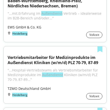
Baden-Württemberg, Rheinland-Pfalz, 
Nördliches Niedersachsen, Bremen)
"...mit.Erfahrung im 
Außendienst
-Vertrieb – idealerweise 
im B2B-Bereich und/oder..."
EWS GmbH & Co. KG
Heidelberg
Vollzeit
Vertriebsmitarbeiter für Medizinprodukte im 
Außendienst Kliniken (w/m/d) PLZ 70-79, 87-89
"...Hospital-Vertriebsteams als Vertriebsmitarbeiter für 
Medizinprodukte im 
Außendienst
 Kliniken (w/m/d) PLZ 
70-79, 87-89..."
TZMO Deutschland GmbH
Heidelberg
Vollzeit