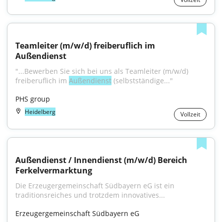
Teamleiter (m/w/d) freiberuflich im 
Außendienst
"...Bewerben Sie sich bei uns als Teamleiter (m/w/d) 
freiberuflich im 
Außendienst
 (selbstständige..."
PHS group
Heidelberg
Vollzeit
Außendienst / Innendienst (m/w/d) Bereich 
Ferkelvermarktung
Die Erzeugergemeinschaft Südbayern eG ist ein 
traditionsreiches und trotzdem innovatives...
Erzeugergemeinschaft Südbayern eG