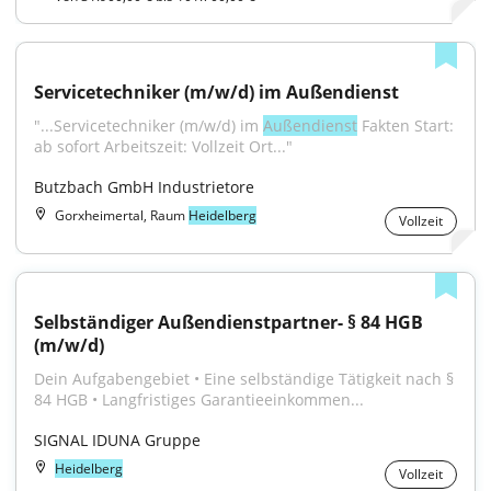
Servicetechniker (m/w/d) im Außendienst
"...Servicetechniker (m/w/d) im 
Außendienst
 Fakten Start: 
ab sofort Arbeitszeit: Vollzeit Ort..."
Butzbach GmbH Industrietore
Gorxheimertal, Raum
Heidelberg
Vollzeit
Selbständiger Außendienstpartner- § 84 HGB 
(m/w/d)
Dein Aufgabengebiet • Eine selbständige Tätigkeit nach § 
84 HGB • Langfristiges Garantieeinkommen...
SIGNAL IDUNA Gruppe
Heidelberg
Vollzeit