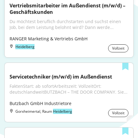
Vertriebsmitarbeiter im Außendienst (m/w/d) – 
Geschäftskunden
Du möchtest beruflich durchstarten und suchst einen 
Job, bei dem Leistung belohnt wird? Dann werde...
RANGER Marketing & Vertriebs GmbH
Heidelberg
Vollzeit
Servicetechniker (m/w/d) im Außendienst
FaktenStart: ab sofortArbeitszeit: VollzeitOrt: 
deutschlandweitBUTZBACH – THE DOOR COMPANY. Sie...
Butzbach GmbH Industrietore
Gorxheimertal, Raum
Heidelberg
Vollzeit