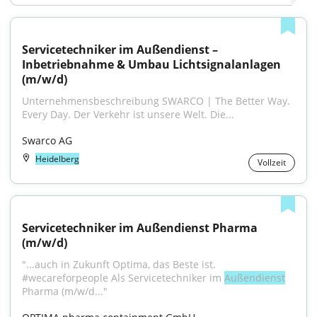
Servicetechniker im Außendienst – 
Inbetriebnahme & Umbau Lichtsignalanlagen 
(m/w/d)
Unternehmensbeschreibung SWARCO | The Better Way. 
Every Day. Der Verkehr ist unsere Welt. Die...
Swarco AG
Heidelberg
Vollzeit
Servicetechniker im Außendienst Pharma 
(m/w/d)
"...auch in Zukunft Optima, das Beste ist. 
#wecareforpeople Als Servicetechniker im 
Außendienst
Pharma (m/w/d..."