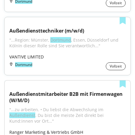
Dortmund
Vollzeit
Außendiensttechniker (m/w/d)
"...Region: Münster, 
Dortmund
, Essen, Düsseldorf und 
KölnIn dieser Rolle sind Sie verantwortlich..."
VANTIVE LIMITED
Dortmund
Vollzeit
Außendienstmitarbeiter B2B mit Firmenwagen 
(W/M/D)
"...zu arbeiten. • Du liebst die Abwechslung im 
Außendienst
. Du bist die meiste Zeit direkt bei 
Kund:innen vor Ort..."
Ranger Marketing & Vertriebs GmbH