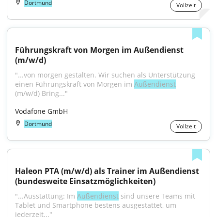
Dortmund
Vollzeit
Führungskraft von Morgen im Außendienst 
(m/w/d)
"...von morgen gestalten. Wir suchen als Unterstützung 
einen Führungskraft von Morgen im 
Außendienst
(m/w/d) Bring..."
Vodafone GmbH
Dortmund
Vollzeit
Haleon PTA (m/w/d) als Trainer im Außendienst 
(bundesweite Einsatzmöglichkeiten)
"...Ausstattung: Im 
Außendienst
 sind unsere Teams mit 
Tablet und Smartphone bestens ausgestattet, um 
jederzeit..."