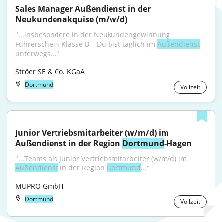
Sales Manager Außendienst in der 
Neukundenakquise (m/w/d)
"...insbesondere in der Neukundengewinnung 
Führerschein Klasse B – Du bist täglich im 
Außendienst
unterwegs..."
Ströer SE & Co. KGaA
Dortmund
Vollzeit
Junior Vertriebsmitarbeiter (w/m/d) im 
Außendienst in der Region 
Dortmund
-Hagen
"...Teams als Junior Vertriebsmitarbeiter (w⁠/⁠m⁠/⁠d) im 
Außendienst
 in der Region 
Dortmund
..."
MÜPRO GmbH
Dortmund
Vollzeit