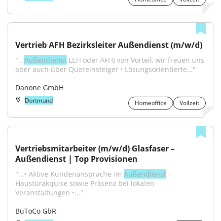
Vertrieb AFH Bezirksleiter Außendienst (m/w/d)
"...
Außendienst
 LEH oder AFH) von Vorteil, wir freuen uns 
aber auch über Quereinsteiger • Lösungsorientierte..."
Danone GmbH
Dortmund
Homeoffice
Vollzeit
Vertriebsmitarbeiter (m/w/d) Glasfaser – 
Außendienst | Top Provisionen
"...• Aktive Kundenansprache im 
Außendienst
 – 
Haustürakquise sowie Präsenz bei lokalen 
Veranstaltungen •..."
BuToCo GbR