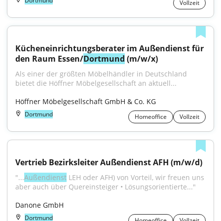
Dortmund
Vollzeit
Kücheneinrichtungsberater im Außendienst für 
den Raum Essen/
Dortmund
 (m/w/x)
Als einer der größten Möbelhändler in Deutschland 
bietet die Höffner Möbelgesellschaft an aktuell...
Höffner Möbelgesellschaft GmbH & Co. KG
Dortmund
Homeoffice
Vollzeit
Vertrieb Bezirksleiter Außendienst AFH (m/w/d)
"...
Außendienst
 LEH oder AFH) von Vorteil, wir freuen uns 
aber auch über Quereinsteiger • Lösungsorientierte..."
Danone GmbH
Dortmund
Homeoffice
Vollzeit