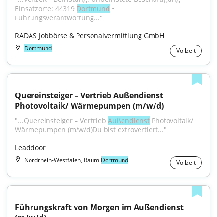
Einsatzorte: 44319 
Dortmund
 • 
Führungsverantwortung..."
RADAS Jobbörse & Personalvermittlung GmbH
Dortmund
Vollzeit
Quereinsteiger – Vertrieb Außendienst 
Photovoltaik/ Wärmepumpen (m/w/d)
"...Quereinsteiger – Vertrieb 
Außendienst
 Photovoltaik/ 
Wärmepumpen (m/w/d)Du bist extrovertiert..."
Leaddoor
Nordrhein-Westfalen, Raum
Dortmund
Vollzeit
Führungskraft von Morgen im Außendienst 