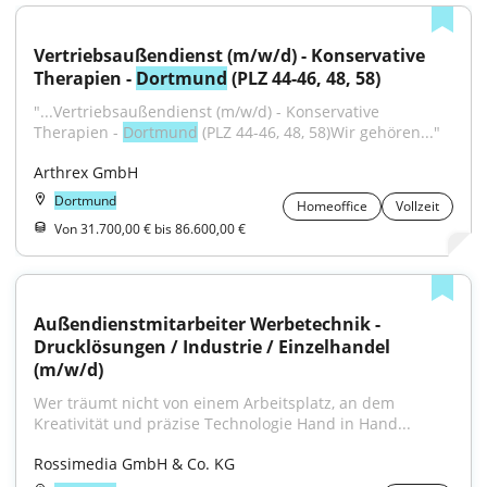
Vertriebsaußendienst (m/w/d) - Konservative 
Therapien - 
Dortmund
 (PLZ 44-46, 48, 58)
"...Vertriebsaußendienst (m/w/d) - Konservative 
Therapien - 
Dortmund
 (PLZ 44-46, 48, 58)Wir gehören..."
Arthrex GmbH
Dortmund
Homeoffice
Vollzeit
Von 31.700,00 € bis 86.600,00 €
Außendienstmitarbeiter Werbetechnik - 
Drucklösungen / Industrie / Einzelhandel 
(m/w/d)
Wer träumt nicht von einem Arbeitsplatz, an dem 
Kreativität und präzise Technologie Hand in Hand...
Rossimedia GmbH & Co. KG