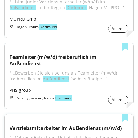
"...html Junior Vertriebsmitarbeiter (w/m/d) im 
Außendienst
 in der Region 
Dortmund
-Hagen MÜPRO..."
MÜPRO GmbH
Hagen, Raum
Dortmund
Vollzeit
Teamleiter (m/w/d) freiberuflich im 
Außendienst
"...Bewerben Sie sich bei uns als Teamleiter (m/w/d) 
freiberuflich im 
Außendienst
 (selbstständige..."
PHS group
Recklinghausen, Raum
Dortmund
Vollzeit
Vertriebsmitarbeiter im Außendienst (m/w/d)
"...Vollzeit • Befristung: Unbefristete Beschäftigung • 