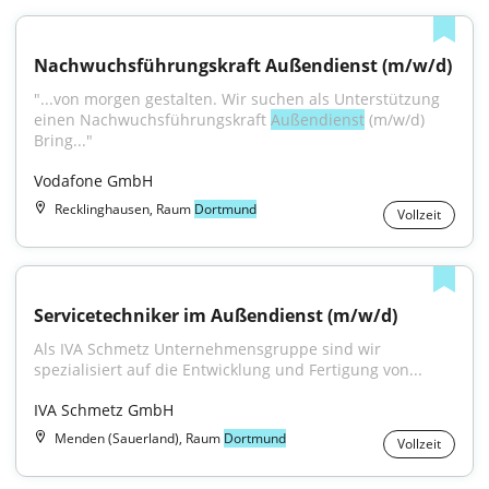
Nachwuchsführungskraft Außendienst (m/w/d)
"...von morgen gestalten. Wir suchen als Unterstützung 
einen Nachwuchsführungskraft 
Außendienst
 (m/w/d) 
Bring..."
Vodafone GmbH
Recklinghausen, Raum
Dortmund
Vollzeit
Servicetechniker im Außendienst (m/w/d)
Als IVA Schmetz Unternehmensgruppe sind wir 
spezialisiert auf die Entwicklung und Fertigung von...
IVA Schmetz GmbH
Menden (Sauerland), Raum
Dortmund
Vollzeit