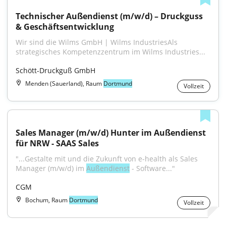
Technischer Außendienst (m/w/d) – Druckguss 
& Geschäftsentwicklung
Wir sind die Wilms GmbH | Wilms IndustriesAls 
strategisches Kompetenzzentrum im Wilms Industries...
Schött-Druckguß GmbH
Menden (Sauerland), Raum
Dortmund
Vollzeit
Sales Manager (m/w/d) Hunter im Außendienst 
für NRW - SAAS Sales
"...Gestalte mit und die Zukunft von e-health als Sales 
Manager (m/w/d) im 
Außendienst
 - Software..."
CGM
Bochum, Raum
Dortmund
Vollzeit