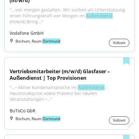
(m/w/d)
"...von morgen gestalten. Wir suchen als Unterstützung 
einen Führungskraft von Morgen im 
Außendienst
(m/w/d) Bring..."
Vodafone GmbH
Bochum, Raum
Dortmund
Vollzeit
Vertriebsmitarbeiter (m/w/d) Glasfaser – 
Außendienst | Top Provisionen
"...• Aktive Kundenansprache im 
Außendienst
 – 
Haustürakquise sowie Präsenz bei lokalen 
Veranstaltungen •..."
BuToCo GbR
Bochum, Raum
Dortmund
Vollzeit