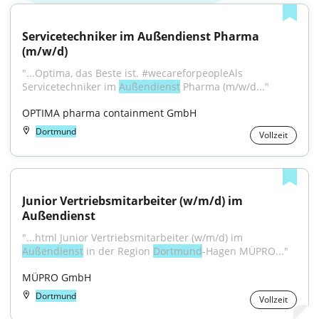
Servicetechniker im Außendienst Pharma 
(m/w/d)
"...Optima, das Beste ist. #wecareforpeopleAls 
Servicetechniker im 
Außendienst
 Pharma (m/w/d..."
OPTIMA pharma containment GmbH
Dortmund
Vollzeit
Junior Vertriebsmitarbeiter (w/m/d) im 
Außendienst
"...html Junior Vertriebsmitarbeiter (w/m/d) im 
Außendienst
 in der Region 
Dortmund
-Hagen MÜPRO..."
MÜPRO GmbH
Dortmund
Vollzeit