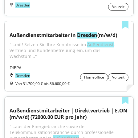
Dresden
Vollzeit
Außendienstmitarbeiter in 
Dresden
(m/w/d)
"...mit! Setzen Sie Ihre Kenntnisse im 
Außendienst
, 
Vertrieb und Kundenbetreuung ein, um das 
Wachstum..."
DIEPA
Dresden
Homeoffice
Vollzeit
Von 31.700,00 € bis 86.600,00 €
Außendienstmitarbeiter | Direktvertrieb | E.ON 
(m/w/d) (72000.00 EUR pro Jahr)
"...aus der Energiebranche sowie der 
Telekommunikationsbranche durch professionelle 