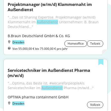
Projektmanager (w/m/d) Klammernaht im 
Außendienst
"...Das ist Sharing Expertise. Projektmanager (w/m/d) 
Klammernaht im 
Außendienst
 Unternehmen: B. Braun 
Deutschland..."
B.Braun Deutschland GmbH & Co. KG
Dresden
Homeoffice
Teilzeit
Von 55.000,00 € bis 75.000,00 € pro Jahr
Servicetechniker im Außendienst Pharma 
(m/w/d)
"...Optima, das Beste ist. #wecareforpeopleAls 
Servicetechniker im 
Außendienst
 Pharma (m/w/d..."
OPTIMA pharma containment GmbH
Dresden
Vollzeit