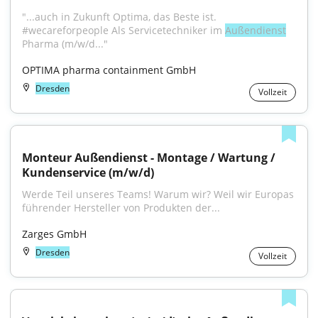
"...auch in Zukunft Optima, das Beste ist. 
#wecareforpeople Als Servicetechniker im 
Außendienst
Pharma (m/w/d..."
OPTIMA pharma containment GmbH
Dresden
Vollzeit
Monteur Außendienst - Montage / Wartung / 
Kundenservice (m/w/d)
Werde Teil unseres Teams! Warum wir? Weil wir Europas 
führender Hersteller von Produkten der...
Zarges GmbH
Dresden
Vollzeit