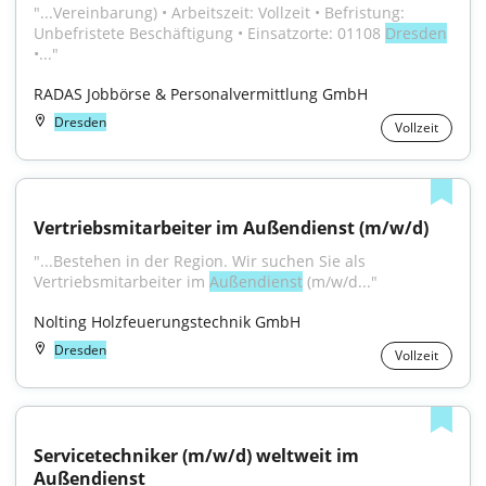
"...Vereinbarung) • Arbeitszeit: Vollzeit • Befristung: 
Unbefristete Beschäftigung • Einsatzorte: 01108 
Dresden
•..."
RADAS Jobbörse & Personalvermittlung GmbH
Dresden
Vollzeit
Vertriebsmitarbeiter im Außendienst (m/w/d)
"...Bestehen in der Region. Wir suchen Sie als 
Vertriebsmitarbeiter im 
Außendienst
 (m/w/d..."
Nolting Holzfeuerungstechnik GmbH
Dresden
Vollzeit
Servicetechniker (m/w/d) weltweit im 
Außendienst