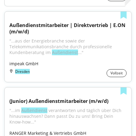
Außendienstmitarbeiter | Direktvertrieb | E.ON 
(m/w/d)
"...aus der Energiebranche sowie der 
Telekommunikationsbranche durch professionelle 
Kundenberatung im 
Außendienst
..."
impeak GmbH
Dresden
Vollzeit
(Junior) Außendienstmitarbeiter (m/w/d)
"...im 
Außendienst
 verantworten und täglich über Dich 
hinauswachsen? Dann passt Du zu uns! Bring Dein 
Know-how..."
RANGER Marketing & Vertriebs GmbH