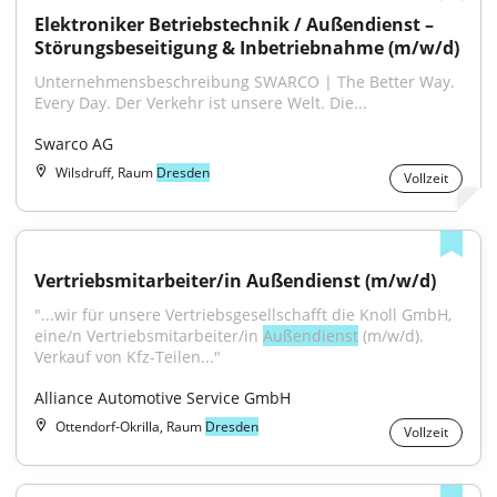
Elektroniker Betriebstechnik / Außendienst – 
Störungsbeseitigung & Inbetriebnahme (m/w/d)
Unternehmensbeschreibung SWARCO | The Better Way. 
Every Day. Der Verkehr ist unsere Welt. Die...
Swarco AG
Wilsdruff, Raum
Dresden
Vollzeit
Vertriebsmitarbeiter/in Außendienst (m/w/d)
"...wir für unsere Vertriebsgesellschafft die Knoll GmbH, 
eine/n Vertriebsmitarbeiter/in 
Außendienst
 (m/w/d). 
Verkauf von Kfz-Teilen..."
Alliance Automotive Service GmbH
Ottendorf-Okrilla, Raum
Dresden
Vollzeit