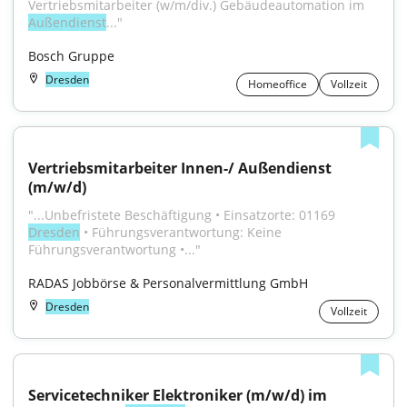
Vertriebsmitarbeiter (w/m/div.) Gebäudeautomation im 
Außendienst
..."
Bosch Gruppe
Dresden
Homeoffice
Vollzeit
Vertriebsmitarbeiter Innen-/ Außendienst 
(m/w/d)
"...Unbefristete Beschäftigung • Einsatzorte: 01169 
Dresden
 • Führungsverantwortung: Keine 
Führungsverantwortung •..."
RADAS Jobbörse & Personalvermittlung GmbH
Dresden
Vollzeit
Servicetechniker Elektroniker (m/w/d) im 