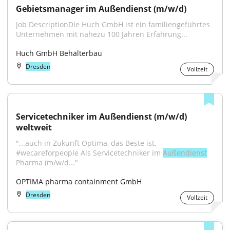
Gebietsmanager im Außendienst (m/w/d)
Job DescriptionDie Huch GmbH ist ein familiengeführtes 
Unternehmen mit nahezu 100 Jahren Erfahrung...
Huch GmbH Behälterbau
Dresden
Vollzeit
Servicetechniker im Außendienst (m/w/d) 
weltweit
"...auch in Zukunft Optima, das Beste ist. 
#wecareforpeople Als Servicetechniker im 
Außendienst
Pharma (m/w/d..."
OPTIMA pharma containment GmbH
Dresden
Vollzeit