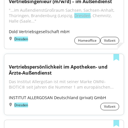
Vertriebsingenieur (m/w/d) – im Außendienst
"...im AußendienstGroßraum Sachsen, Sachsen-Anhalt, 
Thüringen, Brandenburg (Leipzig, 
Dresden
, Chemnitz, 
Halle (Saale..."
Dold Vertriebsgesellschaft mbH
Dresden
Homeoffice
Vollzeit
Vertriebspersönlichkeit im Apotheken- und 
Ärzte-Außendienst
Das Institut AllergoSan ist mit seiner Marke OMNi-
BiOTiC® seit Jahren die Nummer 1 am europäischen...
INSTITUT ALLERGOSAN Deutschland (privat) GmbH
Dresden
Vollzeit