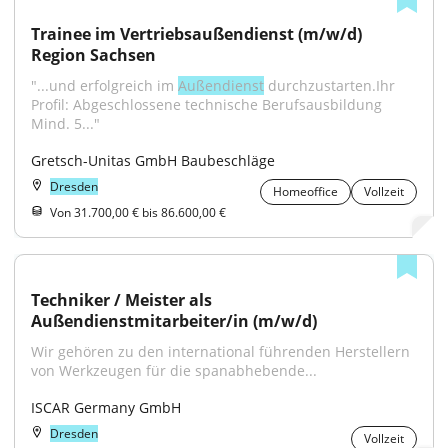
Trainee im Vertriebsaußendienst (m/w/d) 
Region Sachsen
"...und erfolgreich im 
Außendienst
 durchzustarten.Ihr 
Profil: Abgeschlossene technische Berufsausbildung 
Mind. 5..."
Gretsch-Unitas GmbH Baubeschläge
Dresden
Homeoffice
Vollzeit
Von 31.700,00 € bis 86.600,00 €
Techniker / Meister als 
Außendienstmitarbeiter/in (m/w/d)
Wir gehören zu den international führenden Herstellern 
von Werkzeugen für die spanabhebende...
ISCAR Germany GmbH
Dresden
Vollzeit