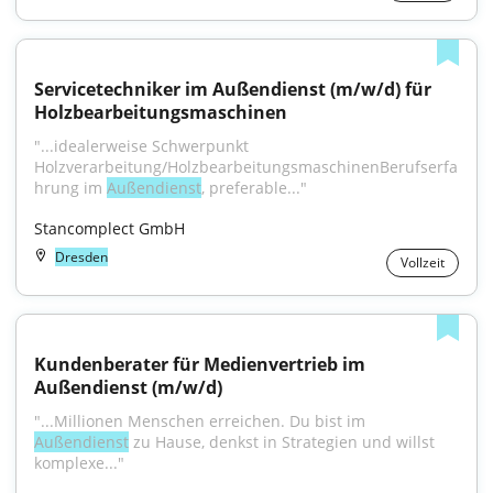
Servicetechniker im Außendienst (m/w/d) für 
Holzbearbeitungsmaschinen
"...idealerweise Schwerpunkt 
Holzverarbeitung/HolzbearbeitungsmaschinenBerufserfa
hrung im 
Außendienst
, preferable..."
Stancomplect GmbH
Dresden
Vollzeit
Kundenberater für Medienvertrieb im 
Außendienst (m/w/d)
"...Millionen Menschen erreichen. Du bist im 
Außendienst
 zu Hause, denkst in Strategien und willst 
komplexe..."