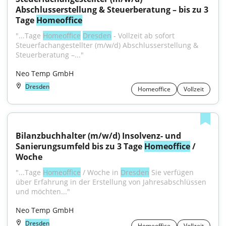
Abschlusserstellung & Steuerberatung – bis zu 3 
Tage 
Homeoffice
"...Tage 
Homeoffice
Dresden
 - Vollzeit ab sofort 
Steuerfachangestellter (m/w/d) Abschlusserstellung & 
Steuerberatung –..."
Neo Temp GmbH
Dresden
Homeoffice
Vollzeit
Bilanzbuchhalter (m/w/d) Insolvenz- und 
Sanierungsumfeld bis zu 3 Tage 
Homeoffice
 / 
Woche
"...Tage 
Homeoffice
 / Woche in 
Dresden
 Sie verfügen 
über Erfahrung in der Erstellung von Jahresabschlüssen 
und möchten..."
Neo Temp GmbH
Dresden
Homeoffice
Vollzeit