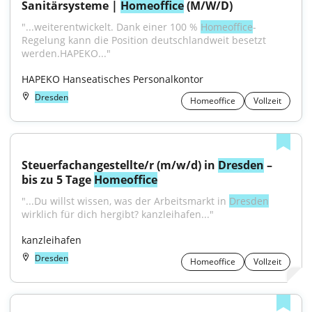
Sanitärsysteme | 
Homeoffice
 (M/W/D)
"...weiterentwickelt. Dank einer 100 % 
Homeoffice
-
Regelung kann die Position deutschlandweit besetzt 
werden.HAPEKO..."
HAPEKO Hanseatisches Personalkontor
Dresden
Homeoffice
Vollzeit
Steuerfachangestellte/r (m/w/d) in 
Dresden
 – 
bis zu 5 Tage 
Homeoffice
"...Du willst wissen, was der Arbeitsmarkt in 
Dresden
wirklich für dich hergibt? kanzleihafen..."
kanzleihafen
Dresden
Homeoffice
Vollzeit