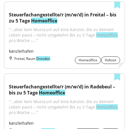
Steuerfachangestellte/r (m/w/d) in Freital – bis 
zu 5 Tage 
Homeoffice
"...aber kein MussLust auf eine Kanzlei, die zu deinem 
Leben passt – nicht umgekehrt Bis zu 5 Tage 
Homeoffice
pro Woche –..."
kanzleihafen
Freital, Raum
Dresden
Homeoffice
Vollzeit
Steuerfachangestellte/r (m/w/d) in Radebeul – 
bis zu 5 Tage 
Homeoffice
"...aber kein MussLust auf eine Kanzlei, die zu deinem 
Leben passt – nicht umgekehrt Bis zu 5 Tage 
Homeoffice
pro Woche –..."
kanzleihafen