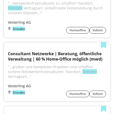
"...Netzwerkinfrastrukturen zu schaffen! Standort: 
Dresden
 Vertragsart: Unbefristete Festanstellung durch 
unseren Klienten..."
Vesterling AG
Dresden
Homeoffice
Vollzeit
Consultant Netzwerke | Beratung, öffentliche 
Verwaltung | 60 % Home-Office möglich (mwd)
"...großen und komplexen Projekten und schaffen 
sichere Netzwerkinfrastrukturen. Standort: 
Dresden
Vertragsart..."
Vesterling AG
Dresden
Homeoffice
Vollzeit