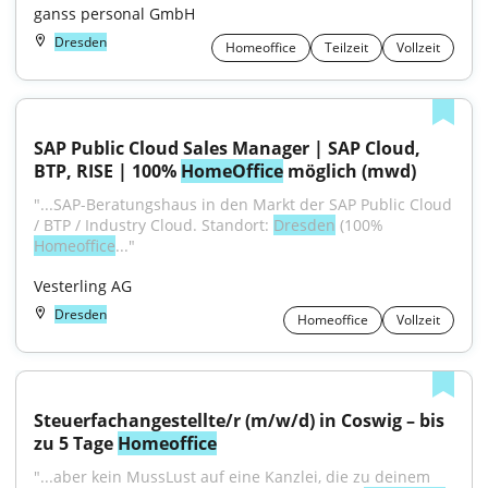
ganss personal GmbH
Dresden
Homeoffice
Teilzeit
Vollzeit
SAP Public Cloud Sales Manager | SAP Cloud, 
BTP, RISE | 100% 
HomeOffice
 möglich (mwd)
"...SAP-Beratungshaus in den Markt der SAP Public Cloud 
/ BTP / Industry Cloud. Standort: 
Dresden
 (100% 
Homeoffice
..."
Vesterling AG
Dresden
Homeoffice
Vollzeit
Steuerfachangestellte/r (m/w/d) in Coswig – bis 
zu 5 Tage 
Homeoffice
"...aber kein MussLust auf eine Kanzlei, die zu deinem 