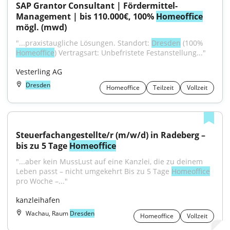
SAP Grantor Consultant | Fördermittel-
Management | bis 110.000€, 100% 
Homeoffice
mögl. (mwd)
"...praxistaugliche Lösungen. Standort: 
Dresden
 (100% 
Homeoffice
) Vertragsart: Unbefristete Festanstellung..."
Vesterling AG
Dresden
Homeoffice
Teilzeit
Vollzeit
Steuerfachangestellte/r (m/w/d) in Radeberg – 
bis zu 5 Tage 
Homeoffice
"...aber kein MussLust auf eine Kanzlei, die zu deinem 
Leben passt – nicht umgekehrt Bis zu 5 Tage 
Homeoffice
pro Woche –..."
kanzleihafen
Wachau, Raum
Dresden
Homeoffice
Vollzeit