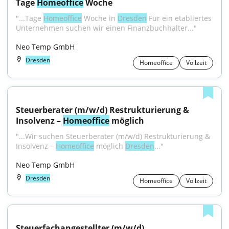
Tage 
Homeoffice
 Woche
"...Tage 
Homeoffice
 Woche in 
Dresden
 Für ein etabliertes 
Unternehmen suchen wir einen Finanzbuchhalter..."
Neo Temp GmbH
Dresden
Homeoffice
Vollzeit
Steuerberater (m/w/d) Restrukturierung & 
Insolvenz – 
Homeoffice
 möglich
"...Wir suchen Steuerberater (m/w/d) Restrukturierung & 
Insolvenz – 
Homeoffice
 möglich 
Dresden
..."
Neo Temp GmbH
Dresden
Homeoffice
Vollzeit
Steuerfachangestellter (m/w/d) 