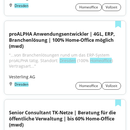
Dresden
Homeoffice
Vollzeit
proALPHA Anwendungsentwickler | 4GL, ERP, 
Branchenlösung | 100% Home-Office möglich 
(mwd)
"...von Branchenlösungen rund um das ERP-System 
proALPHA tätig. Standort: 
Dresden
 (100% 
Homeoffice
) 
Vertragsart..."
Vesterling AG
Dresden
Homeoffice
Vollzeit
Senior Consultant TK-Netze | Beratung für die 
öffentliche Verwaltung | bis 60% Home-Office 
(mwd)