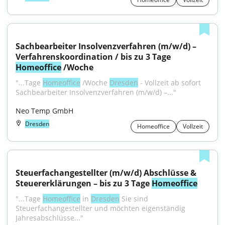
Sachbearbeiter Insolvenzverfahren (m/w/d) – 
Verfahrenskoordination / bis zu 3 Tage 
Homeoffice
 /Woche
"...Tage 
Homeoffice
 /Woche 
Dresden
 - Vollzeit ab sofort 
Sachbearbeiter Insolvenzverfahren (m/w/d) –..."
Neo Temp GmbH
Dresden
Homeoffice
Vollzeit
Steuerfachangestellter (m/w/d) Abschlüsse & 
Steuererklärungen – bis zu 3 Tage 
Homeoffice
"...Tage 
Homeoffice
 in 
Dresden
 Sie sind 
Steuerfachangestellter und möchten eigenständig 
Jahresabschlüsse..."