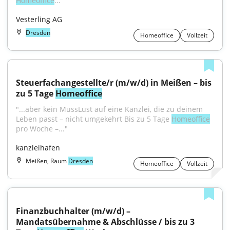
Homeoffice
..."
Vesterling AG
Dresden
Homeoffice
Vollzeit
Steuerfachangestellte/r (m/w/d) in Meißen – bis 
zu 5 Tage 
Homeoffice
"...aber kein MussLust auf eine Kanzlei, die zu deinem 
Leben passt – nicht umgekehrt Bis zu 5 Tage 
Homeoffice
pro Woche –..."
kanzleihafen
Meißen, Raum
Dresden
Homeoffice
Vollzeit
Finanzbuchhalter (m/w/d) – 
Mandatsübernahme & Abschlüsse / bis zu 3 