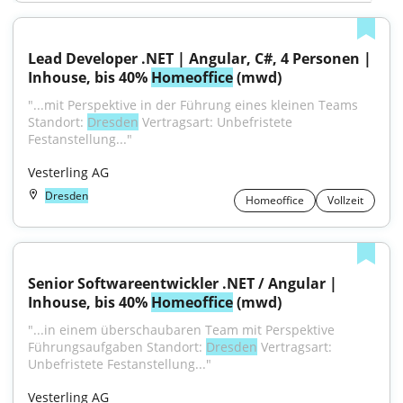
Lead Developer .NET | Angular, C#, 4 Personen | 
Inhouse, bis 40% 
Homeoffice
 (mwd)
"...mit Perspektive in der Führung eines kleinen Teams 
Standort: 
Dresden
 Vertragsart: Unbefristete 
Festanstellung..."
Vesterling AG
Dresden
Homeoffice
Vollzeit
Senior Softwareentwickler .NET / Angular | 
Inhouse, bis 40% 
Homeoffice
 (mwd)
"...in einem überschaubaren Team mit Perspektive 
Führungsaufgaben Standort: 
Dresden
 Vertragsart: 
Unbefristete Festanstellung..."
Vesterling AG