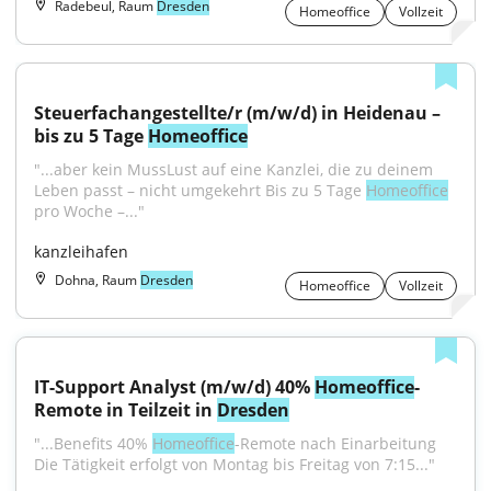
Radebeul, Raum
Dresden
Homeoffice
Vollzeit
Steuerfachangestellte/r (m/w/d) in Heidenau – 
bis zu 5 Tage 
Homeoffice
"...aber kein MussLust auf eine Kanzlei, die zu deinem 
Leben passt – nicht umgekehrt Bis zu 5 Tage 
Homeoffice
pro Woche –..."
kanzleihafen
Dohna, Raum
Dresden
Homeoffice
Vollzeit
IT-Support Analyst (m/w/d) 40% 
Homeoffice
-
Remote in Teilzeit in 
Dresden
"...Benefits 40% 
Homeoffice
-Remote nach Einarbeitung 
Die Tätigkeit erfolgt von Montag bis Freitag von 7:15..."