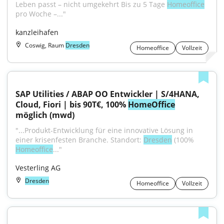
Leben passt – nicht umgekehrt Bis zu 5 Tage 
Homeoffice
pro Woche –..."
kanzleihafen
Coswig, Raum
Dresden
Homeoffice
Vollzeit
SAP Utilities / ABAP OO Entwickler | S/4HANA, 
Cloud, Fiori | bis 90T€, 100% 
HomeOffice
möglich (mwd)
"...Produkt-Entwicklung für eine innovative Lösung in 
einer krisenfesten Branche. Standort: 
Dresden
 (100% 
Homeoffice
..."
Vesterling AG
Dresden
Homeoffice
Vollzeit