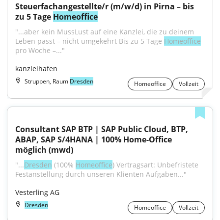
Steuerfachangestellte/r (m/w/d) in Pirna – bis 
zu 5 Tage 
Homeoffice
"...aber kein MussLust auf eine Kanzlei, die zu deinem 
Leben passt – nicht umgekehrt Bis zu 5 Tage 
Homeoffice
pro Woche –..."
kanzleihafen
Struppen, Raum
Dresden
Homeoffice
Vollzeit
Consultant SAP BTP | SAP Public Cloud, BTP, 
ABAP, SAP S/4HANA | 100% Home-Office 
möglich (mwd)
"...
Dresden
 (100% 
Homeoffice
) Vertragsart: Unbefristete 
Festanstellung durch unseren Klienten Aufgaben..."
Vesterling AG
Dresden
Homeoffice
Vollzeit