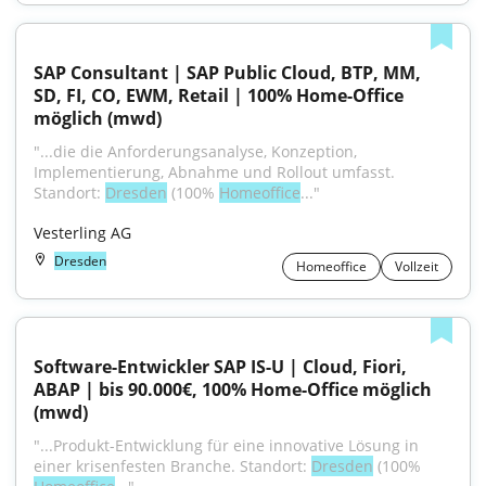
SAP Consultant | SAP Public Cloud, BTP, MM, 
SD, FI, CO, EWM, Retail | 100% Home-Office 
möglich (mwd)
"...die die Anforderungsanalyse, Konzeption, 
Implementierung, Abnahme und Rollout umfasst. 
Standort: 
Dresden
 (100% 
Homeoffice
..."
Vesterling AG
Dresden
Homeoffice
Vollzeit
Software-Entwickler SAP IS-U | Cloud, Fiori, 
ABAP | bis 90.000€, 100% Home-Office möglich 
(mwd)
"...Produkt-Entwicklung für eine innovative Lösung in 
einer krisenfesten Branche. Standort: 
Dresden
 (100% 