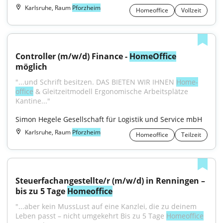
Karlsruhe, Raum
Pforzheim
Homeoffice
Vollzeit
Controller (m/w/d) Finance - 
HomeOffice
möglich
"...und Schrift besitzen. DAS BIETEN WIR IHNEN 
Home­
office
 & Gleitzeitmodell Ergonomische Arbeits­plätze 
Kantine..."
Simon Hegele Gesellschaft für Logistik und Service mbH
Karlsruhe, Raum
Pforzheim
Homeoffice
Teilzeit
Steuerfachangestellte/r (m/w/d) in Renningen – 
bis zu 5 Tage 
Homeoffice
"...aber kein MussLust auf eine Kanzlei, die zu deinem 
Leben passt – nicht umgekehrt Bis zu 5 Tage 
Homeoffice