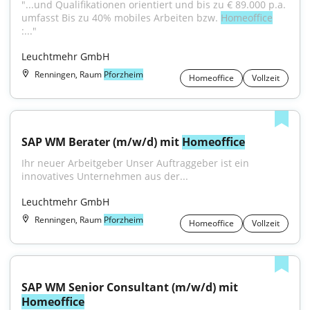
"...und Qualifikationen orientiert und bis zu € 89.000 p.a. 
umfasst Bis zu 40% mobiles Arbeiten bzw. 
Homeoffice
:..."
Leuchtmehr GmbH
Renningen, Raum
Pforzheim
Homeoffice
Vollzeit
SAP WM Berater (m/w/d) mit 
Homeoffice
Ihr neuer Arbeitgeber Unser Auftraggeber ist ein 
innovatives Unternehmen aus der...
Leuchtmehr GmbH
Renningen, Raum
Pforzheim
Homeoffice
Vollzeit
SAP WM Senior Consultant (m/w/d) mit 
Homeoffice