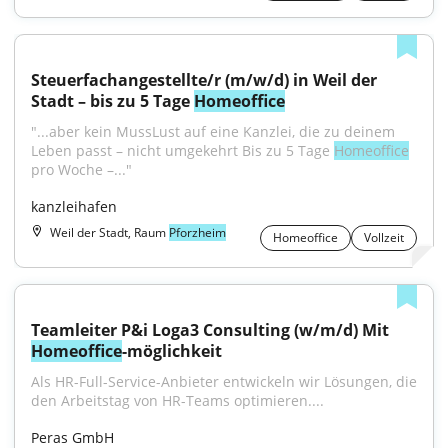
Steuerfachangestellte/r (m/w/d) in Weil der 
Stadt – bis zu 5 Tage 
Homeoffice
"...aber kein MussLust auf eine Kanzlei, die zu deinem 
Leben passt – nicht umgekehrt Bis zu 5 Tage 
Homeoffice
pro Woche –..."
kanzleihafen
Weil der Stadt, Raum
Pforzheim
Homeoffice
Vollzeit
Teamleiter P&i Loga3 Consulting (w/m/d) Mit 
Homeoffice
-möglichkeit
Als HR-Full-Service-Anbieter entwickeln wir Lösungen, die 
den Arbeitstag von HR-Teams optimieren....
Peras GmbH