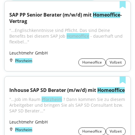
SAP PP Senior Berater (m/w/d) mit 
Homeoffice
-
Vertrag
"...Englischkenntnisse sind Pflicht. Das sind Deine 
Benefits bei diesem SAP Job 
Homeoffice
 - dauerhaft und 
flexibel..."
Leuchtmehr GmbH
Pforzheim
Homeoffice
Vollzeit
Inhouse SAP SD Berater (m/w/d) mit 
Homeoffice
"...Job im Raum 
Pforzheim
 ? Dann kommen Sie zu diesem 
Arbeitgeber und bringen Sie als SAP SD Consultant bzw. 
SAP SD Berater..."
Leuchtmehr GmbH
Pforzheim
Homeoffice
Vollzeit