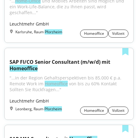
"...
Home-Office
 und Mobiles Arbeiten sind möglich und 
ein Work-Life-Balance, die zu Ihnen passt, wird 
geschaffen..."
Leuchtmehr GmbH
Karlsruhe, Raum
Pforzheim
Homeoffice
Vollzeit
SAP FI/CO Senior Consultant (m/w/d) mit 
Homeoffice
"...in der Region Gehaltsperspektiven bis 85.000 € p.a. 
Remote Work im 
Homeoffice
 von bis zu 60% Kontakt 
Sollten Sie Rückfragen..."
Leuchtmehr GmbH
Leonberg, Raum
Pforzheim
Homeoffice
Vollzeit