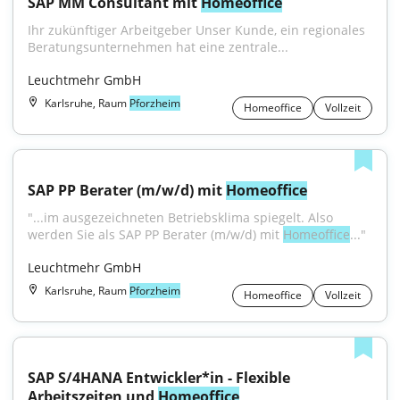
SAP MM Consultant mit 
Homeoffice
Ihr zukünftiger Arbeitgeber Unser Kunde, ein regionales 
Beratungsunternehmen hat eine zentrale...
Leuchtmehr GmbH
Karlsruhe, Raum
Pforzheim
Homeoffice
Vollzeit
SAP PP Berater (m/w/d) mit 
Homeoffice
"...im ausgezeichneten Betriebsklima spiegelt. Also 
werden Sie als SAP PP Berater (m/w/d) mit 
Homeoffice
..."
Leuchtmehr GmbH
Karlsruhe, Raum
Pforzheim
Homeoffice
Vollzeit
SAP S/4HANA Entwickler*in - Flexible 
Arbeitszeiten und 
Homeoffice