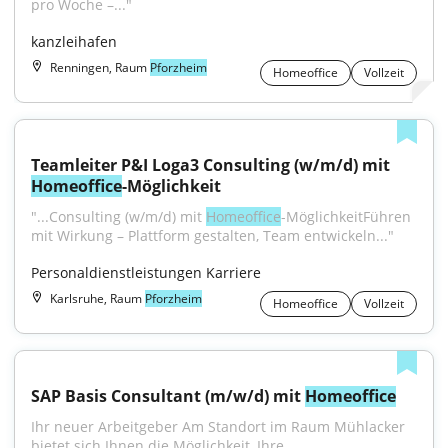
pro Woche –..."
kanzleihafen
Renningen, Raum
Pforzheim
Homeoffice
Vollzeit
Teamleiter P&I Loga3 Consulting (w/m/d) mit 
Homeoffice
-Möglichkeit
"...Consulting (w/m/d) mit 
Homeoffice
-MöglichkeitFühren 
mit Wirkung – Plattform gestalten, Team entwickeln..."
Personaldienstleistungen Karriere
Karlsruhe, Raum
Pforzheim
Homeoffice
Vollzeit
SAP Basis Consultant (m/w/d) mit 
Homeoffice
Ihr neuer Arbeitgeber Am Standort im Raum Mühlacker 
bietet sich Ihnen die Möglichkeit, Ihre...