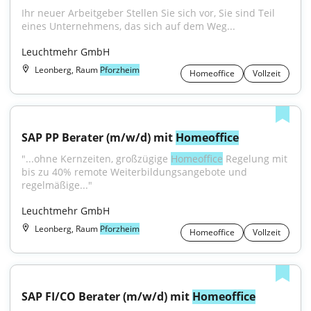
Ihr neuer Arbeitgeber Stellen Sie sich vor, Sie sind Teil 
eines Unternehmens, das sich auf dem Weg...
Leuchtmehr GmbH
Leonberg, Raum
Pforzheim
Homeoffice
Vollzeit
SAP PP Berater (m/w/d) mit 
Homeoffice
"...ohne Kernzeiten, großzügige 
Homeoffice
 Regelung mit 
bis zu 40% remote Weiterbildungsangebote und 
regelmäßige..."
Leuchtmehr GmbH
Leonberg, Raum
Pforzheim
Homeoffice
Vollzeit
SAP FI/CO Berater (m/w/d) mit 
Homeoffice