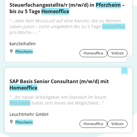
Steuerfachangestellte/r (m/w/d) in 
Pforzheim
 – 
bis zu 5 Tage 
Homeoffice
"...aber kein MussLust auf eine Kanzlei, die zu deinem 
Leben passt – nicht umgekehrt Bis zu 5 Tage 
Homeoffice
pro Woche –..."
kanzleihafen
Pforzheim
Homeoffice
Vollzeit
SAP Basis Senior Consultant (m/w/d) mit 
Homeoffice
"...Ihr neuer Arbeitgeber Am Standort im Raum 
Pforzheim
 bietet sich Ihnen die Möglichkeit..."
Leuchtmehr GmbH
Pforzheim
Homeoffice
Vollzeit