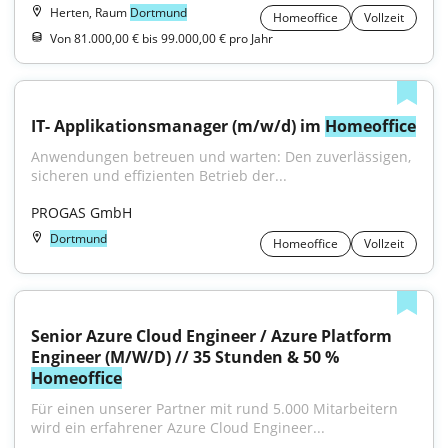
Herten, Raum
Dortmund
Homeoffice
Vollzeit
Von 81.000,00 € bis 99.000,00 € pro Jahr
IT- Applikationsmanager (m/w/d) im 
Homeoffice
Anwendungen betreuen und warten: Den zuverlässigen, 
sicheren und effizienten Betrieb der...
PROGAS GmbH
Dortmund
Homeoffice
Vollzeit
Senior Azure Cloud Engineer / Azure Platform 
Engineer (M/W/D) // 35 Stunden & 50 % 
Homeoffice
Für einen unserer Partner mit rund 5.000 Mitarbeitern 
wird ein erfahrener Azure Cloud Engineer...