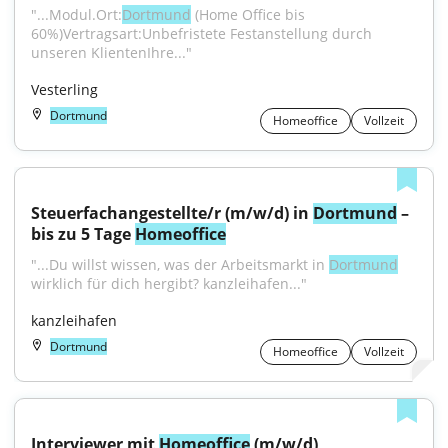
"...Modul.Ort:
Dortmund
 (Home Office bis 
60%)Vertragsart:Unbefristete Festanstellung durch 
unseren KlientenIhre..."
Vesterling
Dortmund
Homeoffice
Vollzeit
Steuerfachangestellte/r (m/w/d) in 
Dortmund
 – 
bis zu 5 Tage 
Homeoffice
"...Du willst wissen, was der Arbeitsmarkt in 
Dortmund
wirklich für dich hergibt? kanzleihafen..."
kanzleihafen
Dortmund
Homeoffice
Vollzeit
Interviewer mit 
Homeoffice
 (m/w/d)