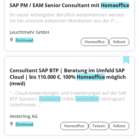
SAP PM / EAM Senior Consultant mit 
Homeoffice
Ihr neuer Arbeitgeber Beruflich weiterkommen werden 
Sie bei unserem bekannten Mandanten aus der IT...
Leuchtmehr GmbH
Dortmund
Homeoffice
Vollzeit
Consultant SAP BTP | Beratung im Umfeld SAP 
Cloud | bis 110.000 €, 100% 
Homeoffice
 möglich 
(mwd)
"...Cloud-Anwendungen und Erweiterungen auf der SAP 
BTP Standort: 
Dortmund
 (100% 
Homeoffice
) Vertragsart: 
Unbefristete..."
Vesterling AG
Dortmund
Homeoffice
Teilzeit
Vollzeit