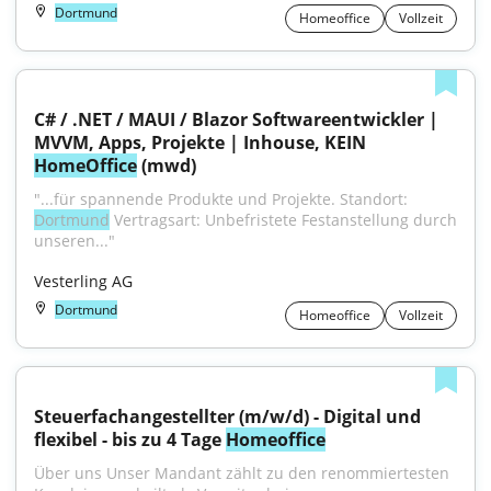
Dortmund
Homeoffice
Vollzeit
C# / .NET / MAUI / Blazor Softwareentwickler | 
MVVM, Apps, Projekte | Inhouse, KEIN 
HomeOffice
 (mwd)
"...für spannende Produkte und Projekte. Standort: 
Dortmund
 Vertragsart: Unbefristete Festanstellung durch 
unseren..."
Vesterling AG
Dortmund
Homeoffice
Vollzeit
Steuerfachangestellter (m/w/d) - Digital und 
flexibel - bis zu 4 Tage 
Homeoffice
Über uns Unser Mandant zählt zu den renommiertesten 