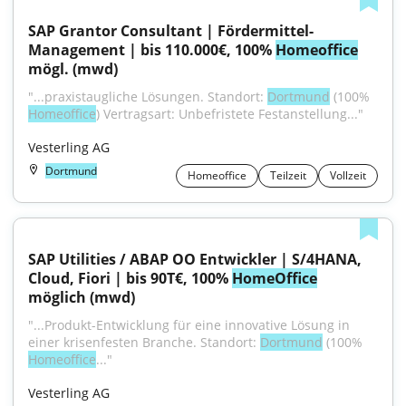
SAP Grantor Consultant | Fördermittel-
Management | bis 110.000€, 100% 
Homeoffice
mögl. (mwd)
"...praxistaugliche Lösungen. Standort: 
Dortmund
 (100% 
Homeoffice
) Vertragsart: Unbefristete Festanstellung..."
Vesterling AG
Dortmund
Homeoffice
Teilzeit
Vollzeit
SAP Utilities / ABAP OO Entwickler | S/4HANA, 
Cloud, Fiori | bis 90T€, 100% 
HomeOffice
möglich (mwd)
"...Produkt-Entwicklung für eine innovative Lösung in 
einer krisenfesten Branche. Standort: 
Dortmund
 (100% 
Homeoffice
..."
Vesterling AG