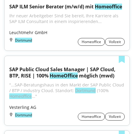
SAP ILM Senior Berater (m/w/d) mit 
Homeoffice
Ihr neuer Arbeitgeber Sind Sie bereit, Ihre Karriere als 
SAP ILM Consultant in einem inspirierenden...
Leuchtmehr GmbH
Dortmund
Homeoffice
Vollzeit
SAP Public Cloud Sales Manager | SAP Cloud, 
BTP, RISE | 100% 
HomeOffice
 möglich (mwd)
"...SAP-Beratungshaus in den Markt der SAP Public Cloud 
/ BTP / Industry Cloud. Standort: 
Dortmund
 (100% 
Homeoffice
..."
Vesterling AG
Dortmund
Homeoffice
Vollzeit