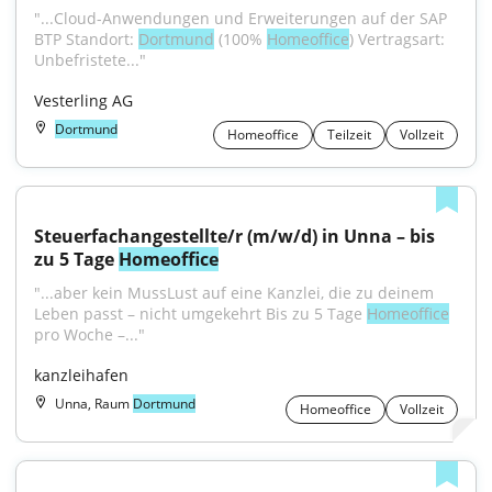
"...Cloud-Anwendungen und Erweiterungen auf der SAP 
BTP Standort: 
Dortmund
 (100% 
Homeoffice
) Vertragsart: 
Unbefristete..."
Vesterling AG
Dortmund
Homeoffice
Teilzeit
Vollzeit
Steuerfachangestellte/r (m/w/d) in Unna – bis 
zu 5 Tage 
Homeoffice
"...aber kein MussLust auf eine Kanzlei, die zu deinem 
Leben passt – nicht umgekehrt Bis zu 5 Tage 
Homeoffice
pro Woche –..."
kanzleihafen
Unna, Raum
Dortmund
Homeoffice
Vollzeit