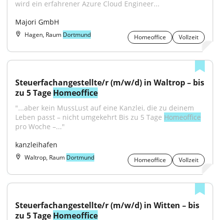
wird ein erfahrener Azure Cloud Engineer...
Majori GmbH
Hagen, Raum
Dortmund
Homeoffice
Vollzeit
Steuerfachangestellte/r (m/w/d) in Waltrop – bis 
zu 5 Tage 
Homeoffice
"...aber kein MussLust auf eine Kanzlei, die zu deinem 
Leben passt – nicht umgekehrt Bis zu 5 Tage 
Homeoffice
pro Woche –..."
kanzleihafen
Waltrop, Raum
Dortmund
Homeoffice
Vollzeit
Steuerfachangestellte/r (m/w/d) in Witten – bis 
zu 5 Tage 
Homeoffice