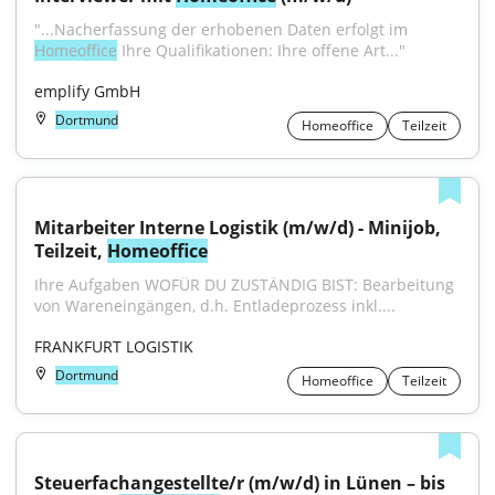
"...Nacherfassung der erhobenen Daten erfolgt im 
Homeoffice
 Ihre Qualifikationen: Ihre offene Art..."
emplify GmbH
Dortmund
Homeoffice
Teilzeit
Mitarbeiter Interne Logistik (m/w/d) - Minijob, 
Teilzeit, 
Homeoffice
Ihre Aufgaben WOFÜR DU ZUSTÄNDIG BIST: Bearbeitung 
von Wareneingängen, d.h. Entladeprozess inkl....
FRANKFURT LOGISTIK
Dortmund
Homeoffice
Teilzeit
Steuerfachangestellte/r (m/w/d) in Lünen – bis 