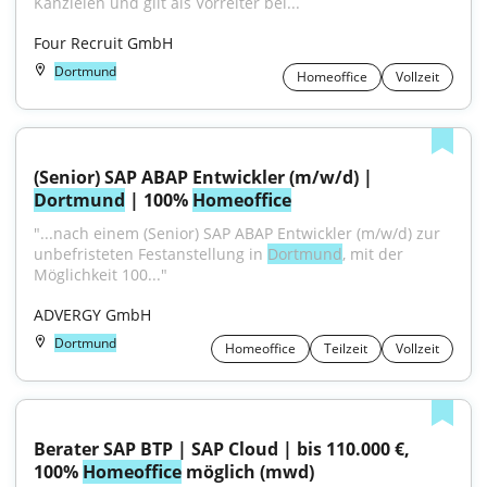
Kanzleien und gilt als Vorreiter bei...
Four Recruit GmbH
Dortmund
Homeoffice
Vollzeit
(Senior) SAP ABAP Entwickler (m/w/d) | 
Dortmund
 | 100% 
Homeoffice
"...nach einem (Senior) SAP ABAP Entwickler (m/w/d) zur 
unbefristeten Festanstellung in 
Dortmund
, mit der 
Möglichkeit 100..."
ADVERGY GmbH
Dortmund
Homeoffice
Teilzeit
Vollzeit
Berater SAP BTP | SAP Cloud | bis 110.000 €, 
100% 
Homeoffice
 möglich (mwd)