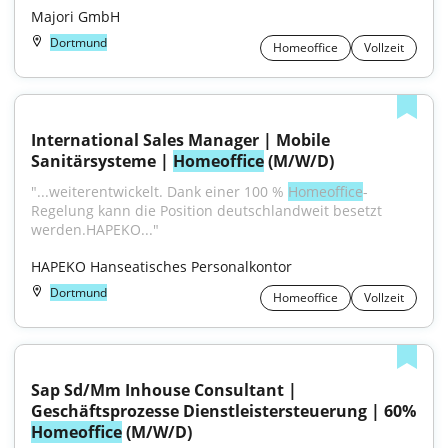
Majori GmbH
Dortmund
Homeoffice
Vollzeit
International Sales Manager | Mobile 
Sanitärsysteme | 
Homeoffice
 (M/W/D)
"...weiterentwickelt. Dank einer 100 % 
Homeoffice
-
Regelung kann die Position deutschlandweit besetzt 
werden.HAPEKO..."
HAPEKO Hanseatisches Personalkontor
Dortmund
Homeoffice
Vollzeit
Sap Sd/Mm Inhouse Consultant | 
Geschäftsprozesse Dienstleistersteuerung | 60% 
Homeoffice
 (M/W/D)