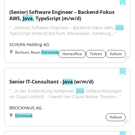
(Senior) Software Engineer – Backend-Fokus 
AWS, 
Java
, TypeScript (m/w/d)
"...(Senior) Software Engineer – Backend-Fokus AWS, 
Java
, 
TypeScript (m/w/d) Bochum, Wiesbaden, Hamburg..."
SCHUFA Holding AG
Bochum, Raum
Dortmund
Homeoffice
Teilzeit
Vollzeit
Senior IT-Consultant - 
Java
 (w/m/d)
"...in der Entwicklung komplexer 
Java
-Softwarelösungen 
im Cloud-Umfeld. - Sowohl bei Cloud-Native Themen..."
BROCKHAUS AG
Dortmund
Vollzeit