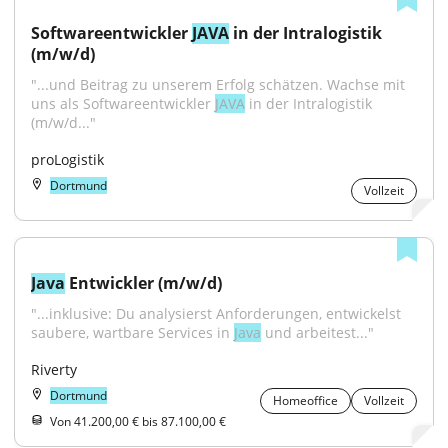
Softwareentwickler 
JAVA
 in der Intralogistik 
(m/w/d)
"...und Beitrag zu unserem Erfolg schätzen. Wachse mit 
uns als Softwareentwickler 
JAVA
 in der Intralogistik 
(m/w/d..."
proLogistik
Dortmund
Vollzeit
Java
 Entwickler (m/w/d)
"...inklusive: Du analysierst Anforderungen, entwickelst 
saubere, wartbare Services in 
Java
 und arbeitest..."
Riverty
Dortmund
Homeoffice
Vollzeit
Von 41.200,00 € bis 87.100,00 €