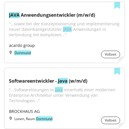
JAVA
 Anwendungsentwickler (m/w/d)
"...sowie bei der Konzeptionierung und Implementierung 
neuer datenbankgestützter 
JAVA
-Anwendungen in 
Verbindung mit komplexen..."
acardo group
Dortmund
Vollzeit
Softwareentwickler - 
Java
 (w/m/d)
"...Softwarelösungen in 
Java
 innerhalb einer modernen 
Enterprise-Architektur unter Verwendung von 
Technologien..."
BROCKHAUS AG
Lünen, Raum
Dortmund
Vollzeit