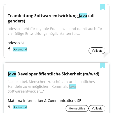
Teamleitung Softwareentwicklung 
Java
 (all 
genders)
adesso steht für digitale Exzellenz – und damit auch für 
vielfältige Entwicklungsmöglichkeiten für...
adesso SE
Dortmund
Vollzeit
Java
 Developer öffentliche Sicherheit (m/w/d)
"...dazu bei, Menschen zu schützen und staatliches 
Handeln zu ermöglichen. Komm als 
Java
Softwareentwickler..."
Materna Information & Communications SE
Dortmund
Homeoffice
Vollzeit