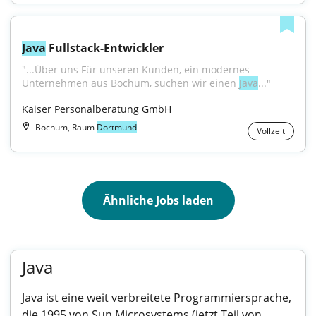
Java
 Fullstack-Entwickler
"...Über uns Für unseren Kunden, ein modernes 
Unternehmen aus Bochum, suchen wir einen 
Java
..."
Kaiser Personalberatung GmbH
Bochum, Raum
Dortmund
Vollzeit
Ähnliche Jobs laden
Java
Java ist eine weit verbreitete Programmiersprache,
die 1995 von Sun Microsystems (jetzt Teil von