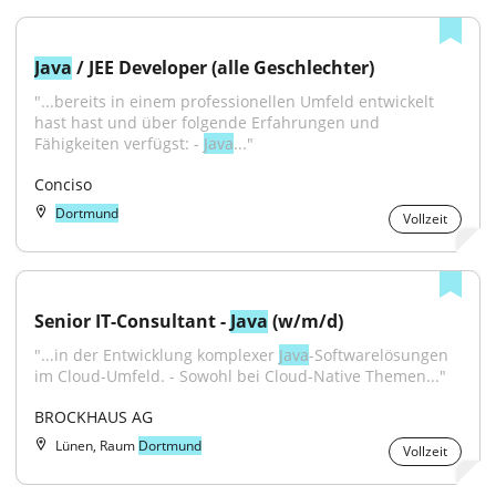
Java
 / JEE Developer (alle Geschlechter)
"...bereits in einem professionellen Umfeld entwickelt 
hast hast und über folgende Erfahrungen und 
Fähigkeiten verfügst: - 
Java
..."
Conciso
Dortmund
Vollzeit
Senior IT-Consultant - 
Java
 (w/m/d)
"...in der Entwicklung komplexer 
Java
-Softwarelösungen 
im Cloud-Umfeld. - Sowohl bei Cloud-Native Themen..."
BROCKHAUS AG
Lünen, Raum
Dortmund
Vollzeit