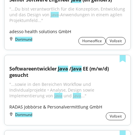
"...Du bist verantwortlich für die Konzeption, Entwicklung 
und das Design von 
Java
-Anwendungen in einem agilen 
Projektumfeld..."
adesso health solutions GmbH
Dortmund
Homeoffice
Vollzeit
Softwareentwickler 
Java
 /
Java
 EE (m/w/d) 
gesucht
"...sowie in den Bereichen Workflow und 
Individualprojekte • Analyse, Design sowie 
Implementierung von 
Java
 und 
Java
..."
RADAS Jobbörse & Personalvermittlung GmbH
Dortmund
Vollzeit