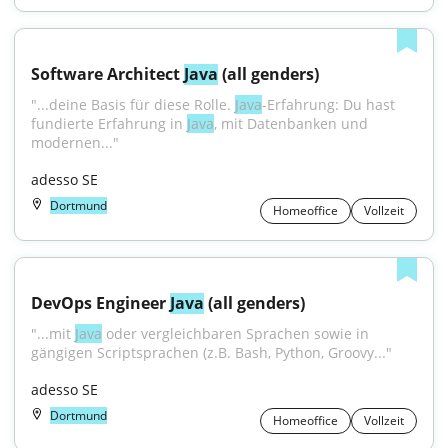
Software Architect 
Java
 (all genders)
"...deine Basis für diese Rolle. 
Java
-Erfahrung: Du hast 
fundierte Erfahrung in 
Java
, mit Datenbanken und 
modernen..."
adesso SE
Dortmund
Homeoffice
Vollzeit
DevOps Engineer 
Java
 (all genders)
"...mit 
Java
 oder vergleichbaren Sprachen sowie in 
gängigen Scriptsprachen (z.B. Bash, Python, Groovy..."
adesso SE
Dortmund
Homeoffice
Vollzeit