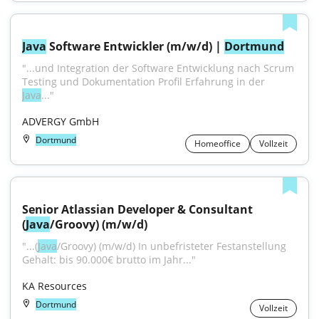
Java
 Software Entwickler (m/w/d) | 
Dortmund
"...und Integration der Software Entwicklung nach Scrum 
Testing und Dokumentation Profil Erfahrung in der 
Java
..."
ADVERGY GmbH
Dortmund
Homeoffice
Vollzeit
Senior Atlassian Developer & Consultant 
(
Java
/Groovy) (m/w/d)
"...(
Java
/Groovy) (m/w/d) In unbefristeter Festanstellung 
Gehalt: bis 90.000€ brutto im Jahr..."
KA Resources
Dortmund
Vollzeit