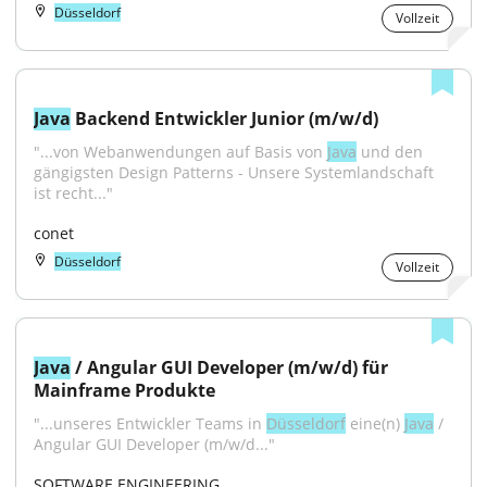
Düsseldorf
Vollzeit
Java
 Backend Entwickler Junior (m/w/d)
"...von Webanwendungen auf Basis von 
Java
 und den 
gängigsten Design Patterns - Unsere Systemlandschaft 
ist recht..."
conet
Düsseldorf
Vollzeit
Java
 / Angular GUI Developer (m/w/d) für 
Mainframe Produkte
"...unseres Entwickler Teams in 
Düsseldorf
 eine(n) 
Java
 / 
Angular GUI Developer (m/w/d..."
SOFTWARE ENGINEERING