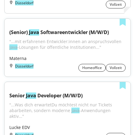
Düsseldorf
Vollzeit
(Senior) 
Java
 Softwareentwickler (M/W/D)
"...mit erfahrenen Entwickler:innen an anspruchsvollen 
Java
-Lösungen für öffentliche Institutionen..."
Materna
Düsseldorf
Homeoffice
Vollzeit
Senior 
Java
 Developer (M/W/D)
"...Was dich erwartetDu möchtest nicht nur Tickets 
abarbeiten, sondern moderne 
Java
-Anwendungen 
aktiv..."
Lucke EDV