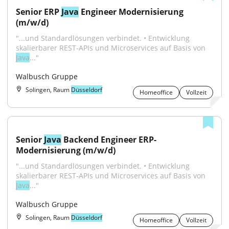
Senior ERP 
Java
 Engineer Modernisierung 
(m/w/d)
"...und Standardlösungen verbindet. • Entwicklung 
skalierbarer REST‑APIs und Microservices auf Basis von 
Java
..."
Walbusch Gruppe
Solingen, Raum
Düsseldorf
Homeoffice
Vollzeit
Senior 
Java
 Backend Engineer ERP-
Modernisierung (m/w/d)
"...und Standardlösungen verbindet. • Entwicklung 
skalierbarer REST‑APIs und Microservices auf Basis von 
Java
..."
Walbusch Gruppe
Solingen, Raum
Düsseldorf
Homeoffice
Vollzeit