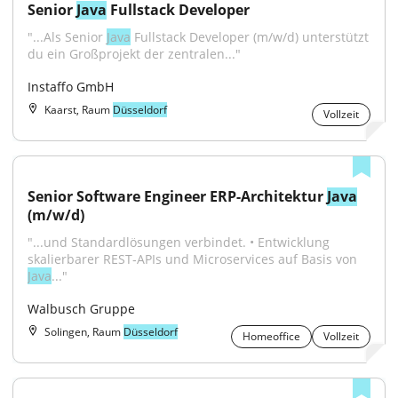
Senior 
Java
 Fullstack Developer
"...Als Senior 
Java
 Fullstack Developer (m/w/d) unterstützt 
du ein Großprojekt der zentralen..."
Instaffo GmbH
Kaarst, Raum
Düsseldorf
Vollzeit
Senior Software Engineer ERP-Architektur 
Java
(m/w/d)
"...und Standardlösungen verbindet. • Entwicklung 
skalierbarer REST‑APIs und Microservices auf Basis von 
Java
..."
Walbusch Gruppe
Solingen, Raum
Düsseldorf
Homeoffice
Vollzeit