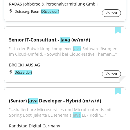
RADAS Jobbörse & Personalvermittlung GmbH
Duisburg, Raum
Düsseldorf
Vollzeit
Senior IT-Consultant - 
Java
 (w/m/d)
"...in der Entwicklung komplexer 
Java
-Softwarelösungen 
im Cloud-Umfeld. - Sowohl bei Cloud-Native Themen..."
BROCKHAUS AG
Düsseldorf
Vollzeit
(Senior) 
Java
 Developer - Hybrid (m/w/d)
"...skalierbare Microservices und Microfrontends mit 
Spring Boot, Jakarta EE (ehemals 
Java
 EE), Kotlin..."
Randstad Digital Germany