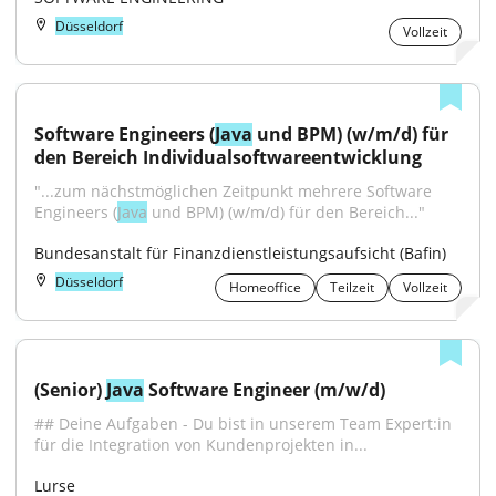
Düsseldorf
Vollzeit
Software Engineers (
Java
 und BPM) (w/m/d) für 
den Bereich Individualsoftwareentwicklung
"...zum nächstmöglichen Zeitpunkt mehrere Software 
Engineers (
Java
 und BPM) (w/m/d) für den Bereich..."
Bundesanstalt für Finanzdienstleistungsaufsicht (Bafin)
Düsseldorf
Homeoffice
Teilzeit
Vollzeit
(Senior) 
Java
 Software Engineer (m/w/d)
## Deine Aufgaben - Du bist in unserem Team Expert:in 
für die Integration von Kundenprojekten in...
Lurse