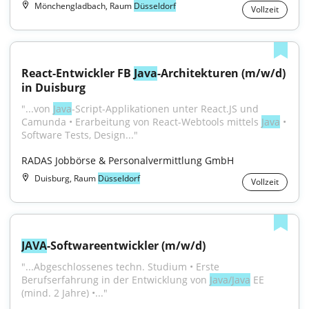
Mönchengladbach, Raum
Düsseldorf
Vollzeit
React-Entwickler FB 
Java
-Architekturen (m/w/d) 
in Duisburg
"...von 
Java
-Script-Applikationen unter React.JS und 
Camunda • Erarbeitung von React-Webtools mittels 
Java
 • 
Software Tests, Design..."
RADAS Jobbörse & Personalvermittlung GmbH
Duisburg, Raum
Düsseldorf
Vollzeit
JAVA
-Softwareentwickler (m/w/d)
"...Abgeschlossenes techn. Studium • Erste 
Berufserfahrung in der Entwicklung von 
Java/Java
 EE 
(mind. 2 Jahre) •..."