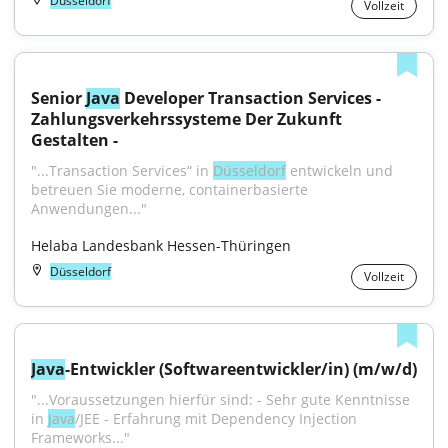
Düsseldorf
Vollzeit
Senior 
Java
 Developer Transaction Services - 
Zahlungsverkehrssysteme Der Zukunft 
Gestalten -
"...Transaction Services“ in 
Düsseldorf
 entwickeln und 
betreuen Sie moderne, containerbasierte 
Anwendungen..."
Helaba Landesbank Hessen-Thüringen
Düsseldorf
Vollzeit
Java
-Entwickler (Softwareentwickler/in) (m/w/d)
"...Voraussetzungen hierfür sind: - Sehr gute Kenntnisse 
in 
Java
/JEE - Erfahrung mit Dependency Injection 
Frameworks..."