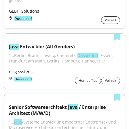
gerne..."
GEBIT Solutions
Düsseldorf
Vollzeit
Java
 Entwickler (All Genders)
"...Berlin, Braunschweig, Chemnitz, 
Düsseldorf
, Essen, 
Frankfurt am Main, Görlitz, Hamburg, Hannover..."
msg systems
Düsseldorf
Homeoffice
Vollzeit
Senior Softwarearchitekt 
Java
 / Enterprise 
Architect (M/W/D)
"...
Java
-Systeme.Entwicklung moderner Enterprise- und 
Microservice-ArchitekturenTechnische Leitung und 