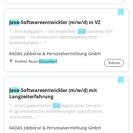
Java
-Softwareentwickler (m/w/d) in VZ
"...Ihre Aufgaben: • Sie entwickeln 
Java
-basierte ERP-
Systeme • Sie entwickeln datenbankbasierte 
Anwendungen •..."
RADAS Jobbörse & Personalvermittlung GmbH
Krefeld, Raum
Düsseldorf
Vollzeit
Java
-Softwareentwickler (m/w/d) mit 
Langzeiterfahrung
"...eines patentierten 
Java
 Application Servers • 
Programmatische Anforderungen spezifizieren, 
analysieren..."
RADAS Jobbörse & Personalvermittlung GmbH