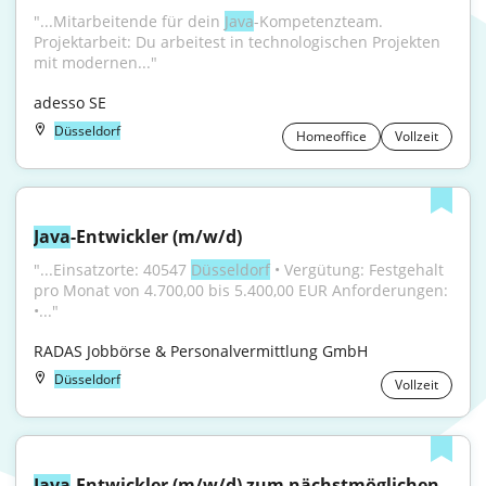
"...Mitarbeitende für dein 
Java
-Kompetenzteam. 
Projektarbeit: Du arbeitest in technologischen Projekten 
mit modernen..."
adesso SE
Düsseldorf
Homeoffice
Vollzeit
Java
-Entwickler (m/w/d)
"...Einsatzorte: 40547 
Düsseldorf
 • Vergütung: Festgehalt 
pro Monat von 4.700,00 bis 5.400,00 EUR Anforderungen: 
•..."
RADAS Jobbörse & Personalvermittlung GmbH
Düsseldorf
Vollzeit
Java
-Entwickler (m/w/d) zum nächstmöglichen 