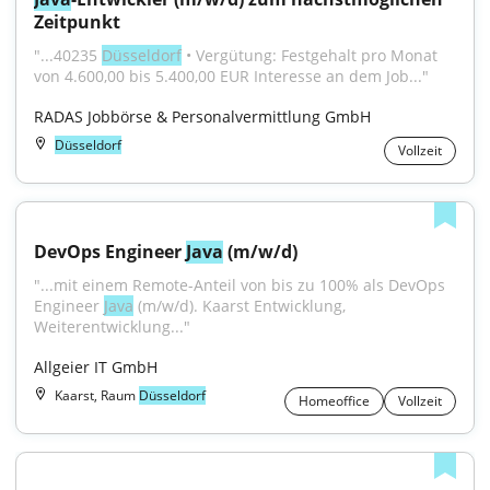
Zeitpunkt
"...40235 
Düsseldorf
 • Vergütung: Festgehalt pro Monat 
von 4.600,00 bis 5.400,00 EUR Interesse an dem Job..."
RADAS Jobbörse & Personalvermittlung GmbH
Düsseldorf
Vollzeit
DevOps Engineer 
Java
 (m/w/d)
"...mit einem Remote-Anteil von bis zu 100% als DevOps 
Engineer 
Java
 (m/w/d). Kaarst Entwicklung, 
Weiterentwicklung..."
Allgeier IT GmbH
Kaarst, Raum
Düsseldorf
Homeoffice
Vollzeit