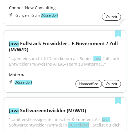
ConnectNew Consulting
Ratingen, Raum
Düsseldorf
Vollzeit
Java
 Fullstack Entwickler – E-Government / Zoll 
(M/W/D)
"...gemeinsam trifft?Dann komm als Senior 
Java
 Fullstack 
Entwickler (m/w/d) ins ATLAS-Team zu Materna..."
Materna
Düsseldorf
Homeoffice
Vollzeit
Java
 Softwareentwickler (M/W/D)
"...mit erstklassiger technischer Kompetenz.Als 
Java
Softwareentwickler (w/m/d) in 
Düsseldorf
...Stellst du dich 