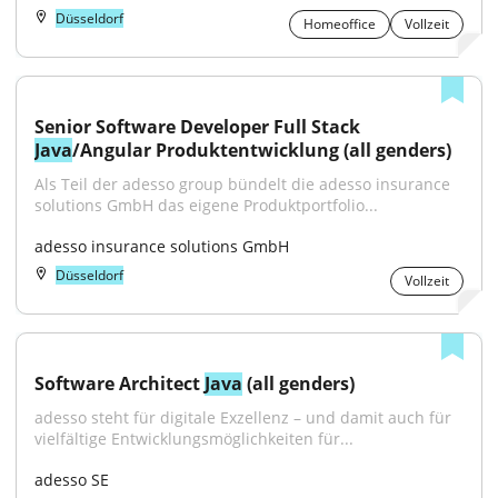
Düsseldorf
Homeoffice
Vollzeit
Senior Software Developer Full Stack 
Java
/Angular Produktentwicklung (all genders)
Als Teil der adesso group bündelt die adesso insurance 
solutions GmbH das eigene Produktportfolio...
adesso insurance solutions GmbH
Düsseldorf
Vollzeit
Software Architect 
Java
 (all genders)
adesso steht für digitale Exzellenz – und damit auch für 
vielfältige Entwicklungsmöglichkeiten für...
adesso SE