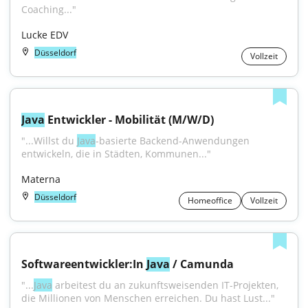
Coaching..."
Lucke EDV
Düsseldorf
Vollzeit
Java
 Entwickler - Mobilität (M/W/D)
"...Willst du 
Java
-basierte Backend-Anwendungen 
entwickeln, die in Städten, Kommunen..."
Materna
Düsseldorf
Homeoffice
Vollzeit
Softwareentwickler:In 
Java
 / Camunda
"...
Java
 arbeitest du an zukunftsweisenden IT-Projekten, 
die Millionen von Menschen erreichen. Du hast Lust..."