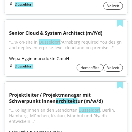
Düsseldorf
Vollzeit
Senior Cloud & System Architect (m/f/d)
"...% on-site in 
Düsseldorf
/Arnsberg required You design 
and deploy enterprise-level cloud and on-premise..."
Wepa Hygieneprodukte GmbH
Düsseldorf
Homeoffice
Vollzeit
Projektleiter / Projektmanager mit 
Schwerpunkt Innen
architekt
ur (m/w/d)
"...Kolleg:innen an den Standorten 
Düsseldorf
, Berlin, 
Hamburg. München, Krakau, Istanbul und Riyadh 
entwickeln..."