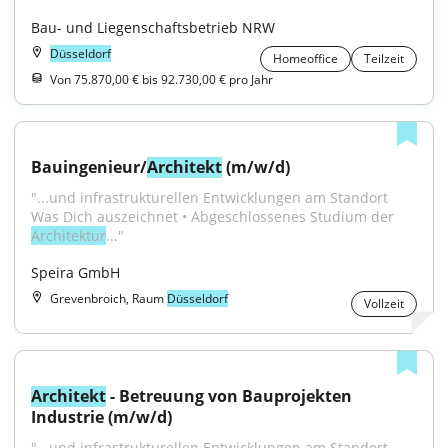
Bau- und Liegenschaftsbetrieb NRW
Düsseldorf
Homeoffice
Teilzeit
Von 75.870,00 € bis 92.730,00 € pro Jahr
Bauingenieur/
Architekt
 (m/w/d)
"...und infrastrukturellen Entwicklungen am Standort 
Was Dich auszeichnet • Abgeschlossenes Studium der 
Architektur
..."
Speira GmbH
Grevenbroich, Raum
Düsseldorf
Vollzeit
Architekt
 - Betreuung von Bauprojekten 
Industrie (m/w/d)
"...und infrastrukturellen Entwicklungen am Standort 