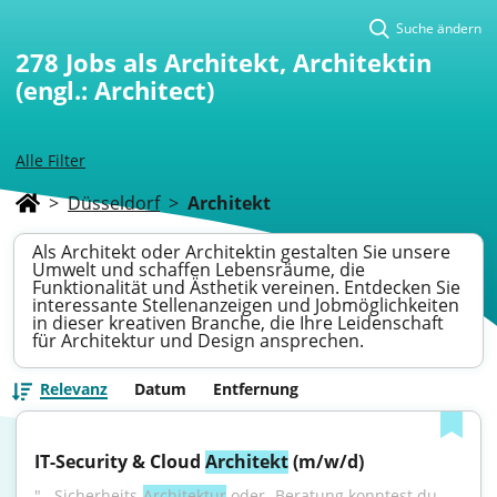
Suche ändern
278
Jobs als Architekt, Architektin
(engl.: Architect)
Alle Filter
>
Düsseldorf
>
Architekt
Als Architekt oder Architektin gestalten Sie unsere
Umwelt und schaffen Lebensräume, die
Funktionalität und Ästhetik vereinen. Entdecken Sie
interessante Stellenanzeigen und Jobmöglichkeiten
in dieser kreativen Branche, die Ihre Leidenschaft
für Architektur und Design ansprechen.
Relevanz
Datum
Entfernung
IT-Security & Cloud 
Architekt
 (m/w/d)
"...Sicherheits-
Architektur
 oder -Beratung konntest du 