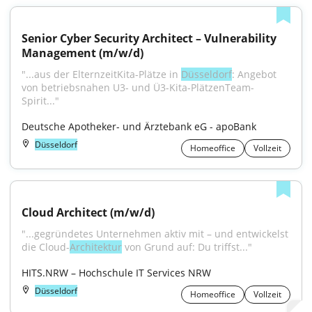
Senior Cyber Security Architect – Vulnerability 
Management (m/w/d)
"...aus der ElternzeitKita-Plätze in 
Düsseldorf
: Angebot 
von betriebsnahen U3- und Ü3-Kita-PlätzenTeam-
Spirit..."
Deutsche Apotheker- und Ärztebank eG - apoBank
Düsseldorf
Homeoffice
Vollzeit
Cloud Architect (m/w/d)
"...gegründetes Unternehmen aktiv mit – und entwickelst 
die Cloud-
Architektur
 von Grund auf: Du triffst..."
HITS.NRW – Hochschule IT Services NRW
Düsseldorf
Homeoffice
Vollzeit