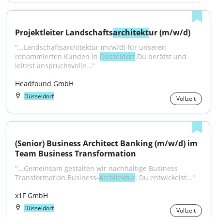
Projektleiter Landschafts
architekt
ur (m/w/d)
"...Landschaftsarchitektur (m/w/d) für unseren 
renommierten Kunden in 
Düsseldorf
.Du berätst und 
leitest anspruchsvolle..."
Headfound GmbH
Düsseldorf
Vollzeit
(Senior) Business Architect Banking (m/w/d) im 
Team Business Transformation
"...Gemeinsam gestalten wir nachhaltige Business 
Transformation.Business-
Architektur
: Du entwickelst..."
x1F GmbH
Düsseldorf
Vollzeit