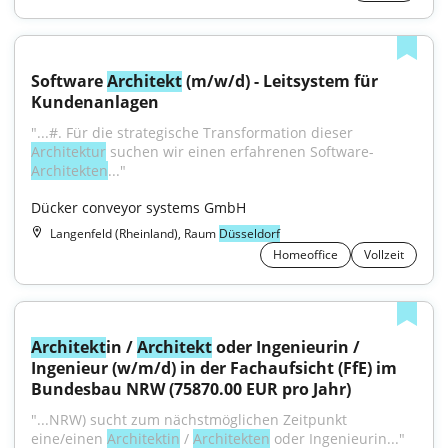
Software 
Architekt
 (m/w/d) - Leitsystem für 
Kundenanlagen
"...#. Für die strategische Transformation dieser 
Architektur
 suchen wir einen erfahrenen Software-
Architekten
..."
Dücker conveyor systems GmbH
Langenfeld (Rheinland), Raum
Düsseldorf
Homeoffice
Vollzeit
Architekt
in / 
Architekt
 oder Ingenieurin / 
Ingenieur (w/m/d) in der Fachaufsicht (FfE) im 
Bundesbau NRW (75870.00 EUR pro Jahr)
"...NRW) sucht zum nächst­möglichen Zeitpunkt 
eine/einen 
Architektin
 / 
Architekten
 oder Ingenieurin..."