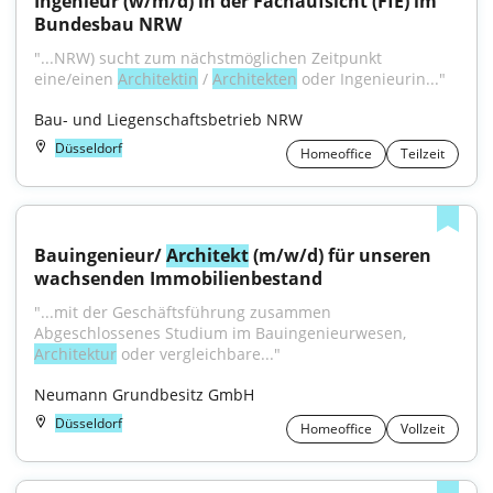
Ingenieur (w/m/d) in der Fachaufsicht (FfE) im 
Bundesbau NRW
"...NRW) sucht zum nächst­möglichen Zeitpunkt 
eine/einen 
Architektin
 / 
Architekten
 oder Ingenieurin..."
Bau- und Liegenschaftsbetrieb NRW
Düsseldorf
Homeoffice
Teilzeit
Bauingenieur/ 
Architekt
 (m/w/d) für unseren 
wachsenden Immobilienbestand
"...mit der Geschäftsführung zusammen 
Abgeschlossenes Studium im Bauingenieurwesen, 
Architektur
 oder vergleichbare..."
Neumann Grundbesitz GmbH
Düsseldorf
Homeoffice
Vollzeit