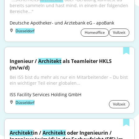
bereits sammeln und hast mind. in einem der folgenden 
Bereiche..."
Deutsche Apotheker- und Ärztebank eG - apoBank
Düsseldorf
Homeoffice
Vollzeit
Ingenieur / 
Architekt
 als Teamleiter HKLS 
(m/w/d)
Bei ISS bist du mehr als nur ein Mitarbeitender – Du bist 
ein wichtiger Teil einer globalen...
ISS Facility Services Holding GmbH
Düsseldorf
Vollzeit
Architekt
in / 
Architekt
 oder Ingenieurin / 