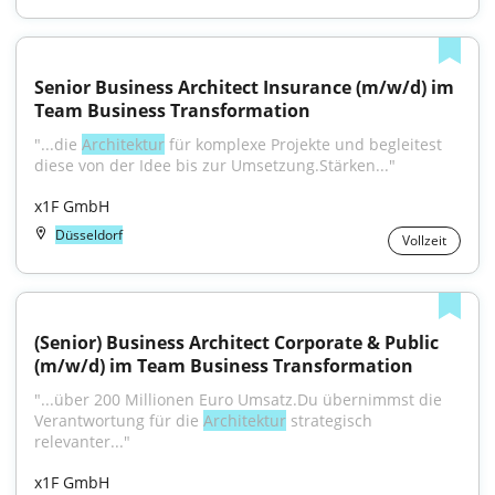
Senior Business Architect Insurance (m/w/d) im 
Team Business Transformation
"...die 
Architektur
 für komplexe Projekte und begleitest 
diese von der Idee bis zur Umsetzung.Stärken..."
x1F GmbH
Düsseldorf
Vollzeit
(Senior) Business Architect Corporate & Public 
(m/w/d) im Team Business Transformation
"...über 200 Millionen Euro Umsatz.Du übernimmst die 
Verantwortung für die 
Architektur
 strategisch 
relevanter..."
x1F GmbH