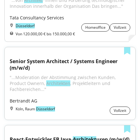
"...von 
Architekt
*innen und Förderung technologischer 
Innovation innerhalb der Organisation Das bringen..."
Tata Consultancy Services
Düsseldorf
Homeoffice
Vollzeit
Von 120.000,00 € bis 150.000,00 €
Senior System Architect / Systems Engineer 
(m/w/d)
"...Moderation der Abstimmung zwischen Kunden, 
Product Ownern, 
Architekten
, Projektleitern und 
Fachbereichen..."
Bertrandt AG
Köln, Raum
Düsseldorf
Vollzeit
React-Entwickler FB Java-
Architekt
uren (m/w/d) 