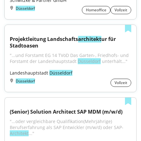
Schwitzke & Partner GmbH
Düsseldorf
Homeoffice
Vollzeit
Projektleitung Landschafts
architekt
ur für 
Stadtoasen
"...und Forstamt EG 14 TVöD Das Garten-, Friedhofs- und 
Forstamt der Landeshauptstadt 
Düsseldorf
 unterhält..."
Landeshauptstadt 
Düsseldorf
Düsseldorf
Vollzeit
(Senior) Solution Architect SAP MDM (m/w/d)
"...oder vergleichbare Qualifikation(Mehrjährige) 
Berufserfahrung als SAP Entwickler (m/w/d) oder SAP-
Architekt
..."