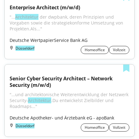
Enterprise Architect (m/w/d)
"...
Architektur
 der dwpbank, deren Prinzipien und 
Vorgaben sowie die strategiekonforme Umsetzung von 
Projekten.Als..."
Deutsche WertpapierService Bank AG
Düsseldorf
Homeoffice
Vollzeit
Senior Cyber Security Architect – Network 
Security (m/w/d)
"...und architektonische Weiterentwicklung der Netzwerk 
Security-
Architektur
.Du entwickelst Zielbilder und 
Roadmaps..."
Deutsche Apotheker- und Ärztebank eG - apoBank
Düsseldorf
Homeoffice
Vollzeit