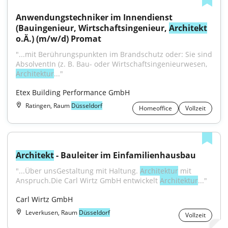
Anwendungstechniker im Innendienst 
(Bauingenieur, Wirtschaftsingenieur, 
Architekt
o.Ä.) (m/w/d) Promat
"...mit Berührungspunkten im Brandschutz oder: Sie sind 
AbsolventIn (z. B. Bau- oder Wirtschaftsingenieurwesen, 
Architektur
..."
Etex Building Performance GmbH
Ratingen, Raum
Düsseldorf
Homeoffice
Vollzeit
Architekt
 - Bauleiter im Einfamilienhausbau
"...Über unsGestaltung mit Haltung. 
Architektur
 mit 
Anspruch.Die Carl Wirtz GmbH entwickelt 
Architektur
..."
Carl Wirtz GmbH
Leverkusen, Raum
Düsseldorf
Vollzeit