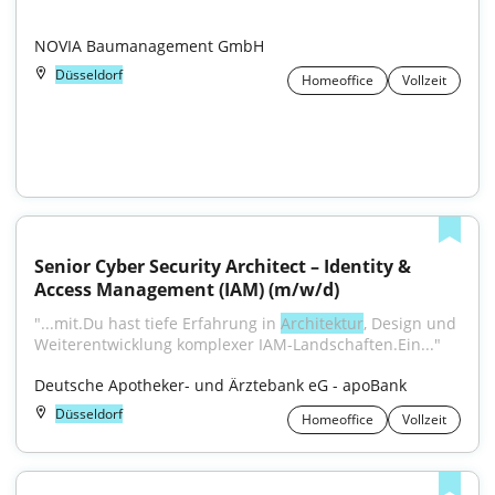
NOVIA Baumanagement GmbH
Düsseldorf
Homeoffice
Vollzeit
Senior Cyber Security Architect – Identity & 
Access Management (IAM) (m/w/d)
"...mit.Du hast tiefe Erfahrung in 
Architektur
, Design und 
Weiterentwicklung komplexer IAM-Landschaften.Ein..."
Deutsche Apotheker- und Ärztebank eG - apoBank
Düsseldorf
Homeoffice
Vollzeit