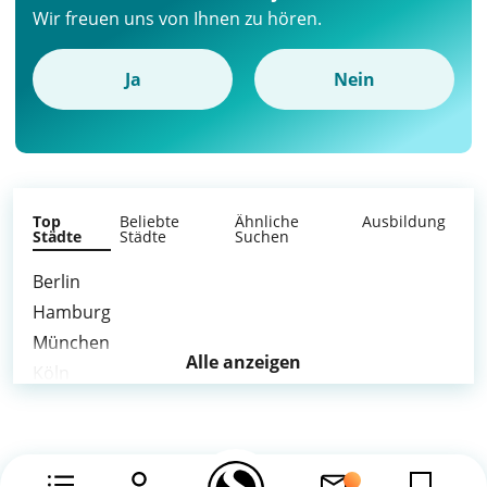
Wir freuen uns von Ihnen zu hören.
Ja
Nein
Top
Beliebte
Ähnliche
Ausbildung
Städte
Städte
Suchen
Berlin
Hamburg
München
Alle anzeigen
Köln
Frankfurt am Main
Stuttgart
Leipzig