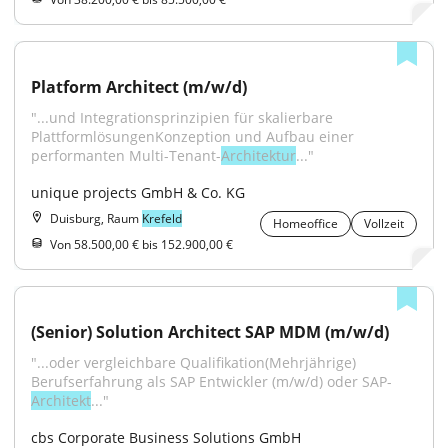
Platform Architect (m/w/d)
"...und Integrationsprinzipien für skalierbare 
PlattformlösungenKonzeption und Aufbau einer 
performanten Multi-Tenant-
Architektur
..."
unique projects GmbH & Co. KG
Duisburg, Raum
Krefeld
Homeoffice
Vollzeit
Von 58.500,00 € bis 152.900,00 €
(Senior) Solution Architect SAP MDM (m/w/d)
"...oder vergleichbare Qualifikation(Mehrjährige) 
Berufserfahrung als SAP Entwickler (m/w/d) oder SAP-
Architekt
..."
cbs Corporate Business Solutions GmbH