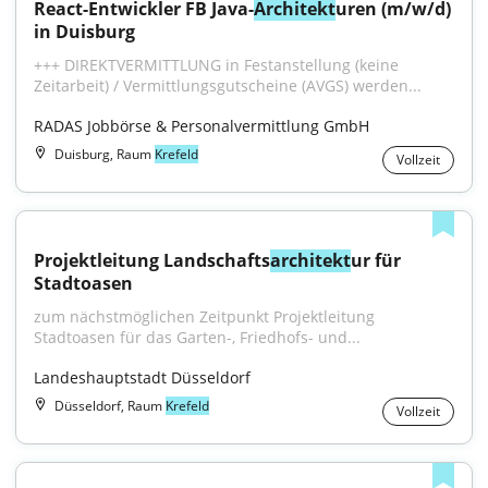
React-Entwickler FB Java-
Architekt
uren (m/w/d) 
in Duisburg
+++ DIREKTVERMITTLUNG in Festanstellung (keine 
Zeitarbeit) / Vermittlungsgutscheine (AVGS) werden...
RADAS Jobbörse & Personalvermittlung GmbH
Duisburg, Raum
Krefeld
Vollzeit
Projektleitung Landschafts
architekt
ur für 
Stadtoasen
zum nächstmöglichen Zeitpunkt Projektleitung 
Stadtoasen für das Garten-, Friedhofs- und...
Landeshauptstadt Düsseldorf
Düsseldorf, Raum
Krefeld
Vollzeit