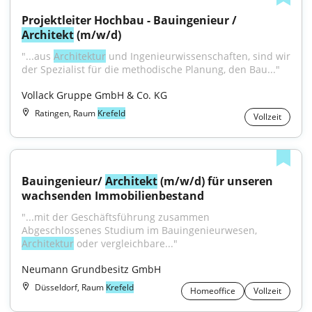
Projektleiter Hochbau - Bauingenieur / 
Architekt
 (m/w/d)
"...aus 
Architektur
 und Ingenieurwissenschaften, sind wir 
der Spezialist für die methodische Planung, den Bau..."
Vollack Gruppe GmbH & Co. KG
Ratingen, Raum
Krefeld
Vollzeit
Bauingenieur/ 
Architekt
 (m/w/d) für unseren 
wachsenden Immobilienbestand
"...mit der Geschäftsführung zusammen 
Abgeschlossenes Studium im Bauingenieurwesen, 
Architektur
 oder vergleichbare..."
Neumann Grundbesitz GmbH
Düsseldorf, Raum
Krefeld
Homeoffice
Vollzeit