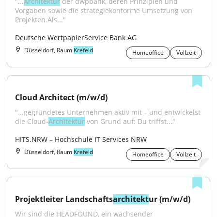
"...
Architektur
 der dwpbank, deren Prinzipien und 
Vorgaben sowie die strategiekonforme Umsetzung von 
Projekten.Als..."
Deutsche WertpapierService Bank AG
Düsseldorf, Raum
Krefeld
Homeoffice
Vollzeit
Cloud Architect (m/w/d)
"...gegründetes Unternehmen aktiv mit – und entwickelst 
die Cloud-
Architektur
 von Grund auf: Du triffst..."
HITS.NRW – Hochschule IT Services NRW
Düsseldorf, Raum
Krefeld
Homeoffice
Vollzeit
Projektleiter Landschafts
architekt
ur (m/w/d)
Wir sind die HEADFOUND, ein wachsender 