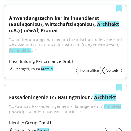
Anwendungstechniker im Innendienst 
(Bauingenieur, Wirtschaftsingenieur, 
Architekt
o.Ä.) (m/w/d) Promat
"...mit Berührungspunkten im Brandschutz oder: Sie sind 
AbsolventIn (z. B. Bau- oder Wirtschaftsingenieurwesen, 
Architektur
..."
Etex Building Performance GmbH
Ratingen, Raum
Krefeld
Homeoffice
Vollzeit
Fassadeningenieur / Bauingenieur / 
Architekt
"...Position: Fassadeningenieur / Bauingenieur / 
Architekt
(m/w/d) · Standort: Neuss · Eintritt..."
Identify Group GmbH
Neuss, Raum
Krefeld