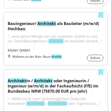
Vollzeit
Bauingenieur/ 
Architekt
 als Bauleiter (m/w/d) 
Hochbau
"...eine ganze Menge von uns erwarten. Komm zu uns 
ins Team!Bauingenieur/ 
Architekt
 als Bauleiter (m/w/d..."
Köster GmbH
Mülheim an der Ruhr, Raum
Krefeld
Vollzeit
Architekt
in / 
Architekt
 oder Ingenieurin / 
Ingenieur (w/m/d) in der Fachaufsicht (FfE) im 
Bundesbau NRW (75870.00 EUR pro Jahr)
"...NRW) sucht zum nächst­möglichen Zeitpunkt 
eine/einen 
Architektin
 / 
Architekten
 oder Ingenieurin..."