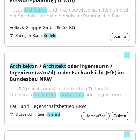
Entwurfsplanung (m/w/d)
"...aus 
Architektur
 und Ingenieurwissenschaften, sind wir 
der Spezialist für die methodische Planung, den Bau..."
Vollack Gruppe GmbH & Co. KG
Ratingen, Raum
Krefeld
Vollzeit
Architekt
in / 
Architekt
 oder Ingenieurin / 
Ingenieur (w/m/d) in der Fachaufsicht (FfE) im 
Bundesbau NRW
"...NRW) sucht zum nächst­möglichen Zeitpunkt 
eine/einen 
Architektin
 / 
Architekten
 oder Ingenieurin..."
Bau- und Liegenschaftsbetrieb NRW
Düsseldorf, Raum
Krefeld
Homeoffice
Teilzeit