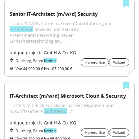
Senior IT-Architect (m/w/d) Security
"...und SDWAN-InfrastrukturenDurchführung von 
Architektur
-Reviews und Security-
AssessmentsBewertung neuer 
Sicherheitstechnologien..."
unique projects GmbH & Co. KG
Duisburg, Raum
Krefeld
Homeoffice
Vollzeit
Von 44.900,00 € bis 105.200,00 €
IT-Architect (m/w/d) Microsoft Cloud & Security
"...stets mit Blick auf Skalierbarkeit, Migration und 
zukunftssichere 
Architektur
..."
unique projects GmbH & Co. KG
Duisburg, Raum
Krefeld
Homeoffice
Vollzeit
Von 38.200,00 € bis 85.500,00 €