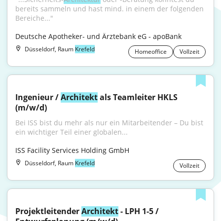
bereits sammeln und hast mind. in einem der folgenden 
Bereiche..."
Deutsche Apotheker- und Ärztebank eG - apoBank
Düsseldorf, Raum
Krefeld
Homeoffice
Vollzeit
Ingenieur / 
Architekt
 als Teamleiter HKLS 
(m/w/d)
Bei ISS bist du mehr als nur ein Mitarbeitender – Du bist 
ein wichtiger Teil einer globalen...
ISS Facility Services Holding GmbH
Düsseldorf, Raum
Krefeld
Vollzeit
Projektleitender 
Architekt
 - LPH 1-5 / 