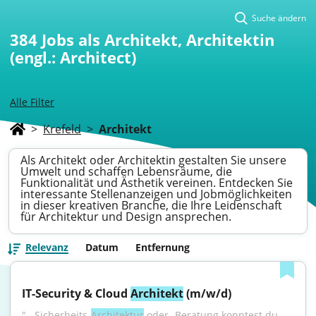
Suche ändern
384
Jobs als Architekt, Architektin
(engl.: Architect)
Alle Filter
>
Krefeld
>
Architekt
Als Architekt oder Architektin gestalten Sie unsere
Umwelt und schaffen Lebensräume, die
Funktionalität und Ästhetik vereinen. Entdecken Sie
interessante Stellenanzeigen und Jobmöglichkeiten
in dieser kreativen Branche, die Ihre Leidenschaft
für Architektur und Design ansprechen.
Relevanz
Datum
Entfernung
IT-Security & Cloud 
Architekt
 (m/w/d)
"...Sicherheits-
Architektur
 oder -Beratung konntest du 