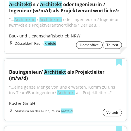
Architekt
in / 
Architekt
 oder Ingenieurin / 
Ingenieur (w/m/d) als Projektverantwortliche/r
"...
Architektin
 / 
Architekten
 oder Ingenieurin / Ingenieur 
(w/m/d) als Projektverantwortliche/r Der Bau..."
Bau- und Liegenschaftsbetrieb NRW
Düsseldorf, Raum
Krefeld
Homeoffice
Teilzeit
Bauingenieur/ 
Architekt
 als Projektleiter 
(m/w/d)
"...eine ganze Menge von uns erwarten. Komm zu uns 
ins Team!Bauingenieur/ 
Architekt
 als Projektleiter..."
Köster GmbH
Mülheim an der Ruhr, Raum
Krefeld
Vollzeit