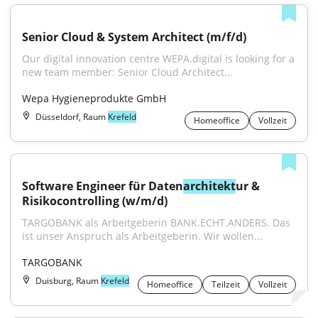
Senior Cloud & System Architect (m/f/d)
Our digital innovation centre WEPA.digital is looking for a 
new team member: Senior Cloud Architect...
Wepa Hygieneprodukte GmbH
Düsseldorf, Raum
Krefeld
Homeoffice
Vollzeit
Software Engineer für Daten
architekt
ur & 
Risikocontrolling (w/m/d)
TARGOBANK als Arbeitgeberin BANK.ECHT.ANDERS. Das 
ist unser Anspruch als Arbeitgeberin. Wir wollen...
TARGOBANK
Duisburg, Raum
Krefeld
Homeoffice
Teilzeit
Vollzeit