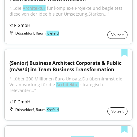
"...die 
Architektur
 für komplexe Projekte und begleitest 
diese von der Idee bis zur Umsetzung.Stärken..."
x1F GmbH
Düsseldorf, Raum
Krefeld
Vollzeit
(Senior) Business Architect Corporate & Public 
(m/w/d) im Team Business Transformation
"...über 200 Millionen Euro Umsatz.Du übernimmst die 
Verantwortung für die 
Architektur
 strategisch 
relevanter..."
x1F GmbH
Düsseldorf, Raum
Krefeld
Vollzeit