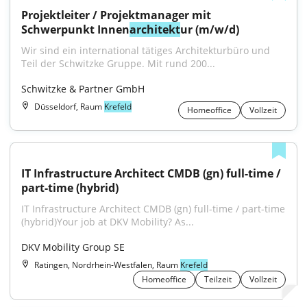
Projektleiter / Projektmanager mit 
Schwerpunkt Innen
architekt
ur (m/w/d)
Wir sind ein international tätiges Architekturbüro und 
Teil der Schwitzke Gruppe. Mit rund 200...
Schwitzke & Partner GmbH
Düsseldorf, Raum
Krefeld
Homeoffice
Vollzeit
IT Infrastructure Architect CMDB (gn) full-time / 
part-time (hybrid)
IT Infrastructure Architect CMDB (gn) full-time / part-time 
(hybrid)Your job at DKV Mobility? As...
DKV Mobility Group SE
Ratingen, Nordrhein-Westfalen, Raum
Krefeld
Homeoffice
Teilzeit
Vollzeit