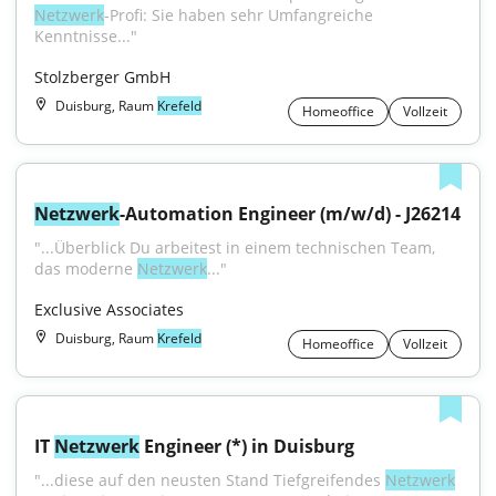
Netzwerk
-Profi: Sie haben sehr Umfangreiche 
Kenntnisse..."
Stolzberger GmbH
Duisburg, Raum
Krefeld
Homeoffice
Vollzeit
Netzwerk
-Automation Engineer (m/w/d) - J26214
"...Überblick Du arbeitest in einem technischen Team, 
das moderne 
Netzwerk
..."
Exclusive Associates
Duisburg, Raum
Krefeld
Homeoffice
Vollzeit
IT 
Netzwerk
 Engineer (*) in Duisburg
"...diese auf den neusten Stand Tiefgreifendes 
Netzwerk