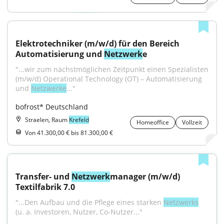
Elektrotechniker (m/w/d) für den Bereich 
Automatisierung und 
Netzwerk
e
"...wir zum nächstmöglichen Zeitpunkt einen Spezialisten 
(m/w/d) Operational Technology (OT) – Automatisierung 
und 
Netzwerke
..."
bofrost* Deutschland
Straelen, Raum
Krefeld
Homeoffice
Vollzeit
Von 41.300,00 € bis 81.300,00 €
Transfer- und 
Netzwerk
manager (m/w/d) 
Textilfabrik 7.0
"...Den Aufbau und die Pflege eines starken 
Netzwerks
(u. a. Investoren, Nutzer, Co-Nutzer..."