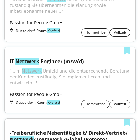
zuständig Sie übernehmen die Planung sowie 
Inbetriebnahme neuer..."
Passion for People GmbH
Düsseldorf, Raum
Krefeld
Homeoffice
Vollzeit
IT 
Netzwerk
 Engineer (m/w/d)
"...im 
Netzwerk
 Umfeld und die entsprechende Beratung 
der Kunden zuständig. Sie implementieren und 
entwickeln..."
Passion for People GmbH
Düsseldorf, Raum
Krefeld
Homeoffice
Vollzeit
-Freiberufliche Nebentätigkeit/ Direkt-Vertrieb/ 
Netzwerk
/Teamwork /Global /Remote/ 