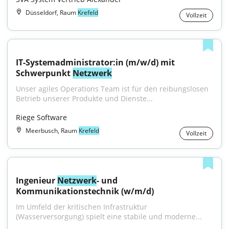
Düsseldorf, Raum
Krefeld
Vollzeit
IT-Systemadministrator:in (m/w/d) mit 
Schwerpunkt 
Netzwerk
Unser agiles Operations Team ist für den reibungslosen 
Betrieb unserer Produkte und Dienste...
Riege Software
Meerbusch, Raum
Krefeld
Vollzeit
Ingenieur 
Netzwerk
- und 
Kommunikationstechnik (w/m/d)
Im Umfeld der kritischen Infrastruktur 
(Wasserversorgung) spielt eine stabile und moderne...