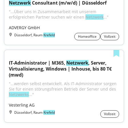
Netzwerk
 Consultant (m/w/d) | Düsseldorf
"...Über uns In Zusammenarbeit mit unserem 
erfolgreichen Partner suchen wir einen 
Netzwerk
..."
ADVERGY GmbH
Düsseldorf, Raum
Krefeld
Homeoffice
Vollzeit
IT-Administrator | M365, 
Netzwerk
, Server, 
Virtualisierung, Windows | Inhouse, bis 80 T€ 
(mwd)
"...werden selbst entwickelt. Als IT-Administrator sorgen 
Sie für einen störungsfreien Betrieb der Server und des 
Netzwerks
..."
Vesterling AG
Düsseldorf, Raum
Krefeld
Vollzeit