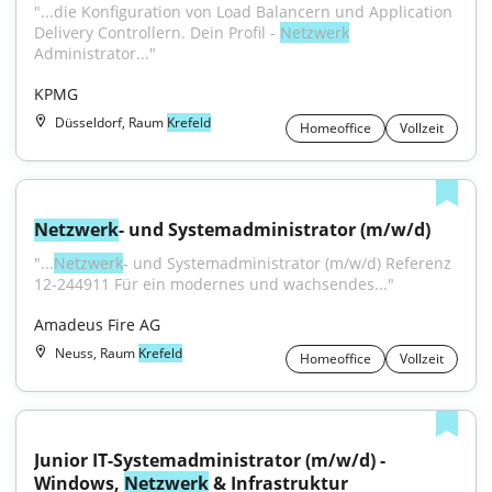
"...die Konfiguration von Load Balancern und Application 
Delivery Controllern. Dein Profil - 
Netzwerk
Administrator..."
KPMG
Düsseldorf, Raum
Krefeld
Homeoffice
Vollzeit
Netzwerk
- und Systemadministrator (m/w/d)
"...
Netzwerk
- und Systemadministrator (m/w/d) Referenz 
12-244911 Für ein modernes und wachsendes..."
Amadeus Fire AG
Neuss, Raum
Krefeld
Homeoffice
Vollzeit
Junior IT-Systemadministrator (m/w/d) - 
Windows, 
Netzwerk
 & Infrastruktur