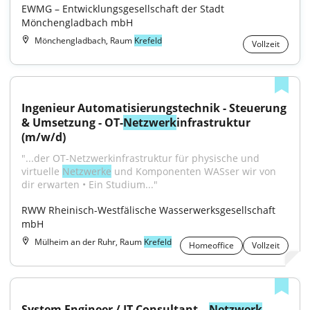
EWMG – Entwicklungsgesellschaft der Stadt 
Mönchengladbach mbH
Mönchengladbach, Raum
Krefeld
Vollzeit
Ingenieur Automatisierungstechnik - Steuerung 
& Umsetzung - OT-
Netzwerk
infrastruktur 
(m/w/d)
"...der OT-Netzwerkinfrastruktur für physische und 
virtuelle 
Netzwerke
 und Komponenten WASser wir von 
dir erwarten • Ein Studium..."
RWW Rheinisch-Westfälische Wasserwerksgesellschaft 
mbH
Mülheim an der Ruhr, Raum
Krefeld
Homeoffice
Vollzeit
System Engineer / IT Consultant – 
Netzwerk