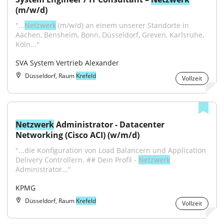
(m/w/d)
"...
Netzwerk
 (m/w/d) an einem unserer Standorte in 
Aachen, Bensheim, Bonn, Düsseldorf, Greven, Karlsruhe, 
Köln..."
SVA System Vertrieb Alexander
Düsseldorf, Raum
Krefeld
Vollzeit
Netzwerk
 Administrator - Datacenter 
Networking (Cisco ACI) (w/m/d)
"...die Konfiguration von Load Balancern und Application 
Delivery Controllern. ## Dein Profil - 
Netzwerk
Administrator..."
KPMG
Düsseldorf, Raum
Krefeld
Vollzeit