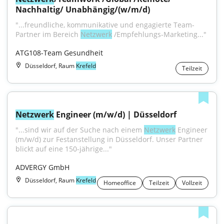
Nachhaltig/ Unabhängig/(w/m/d)
"...freundliche, kommunikative und engagierte Team-
Partner im Bereich 
Netzwerk
 /Empfehlungs-Marketing..."
ATG108-Team Gesundheit
Düsseldorf, Raum
Krefeld
Teilzeit
Netzwerk
 Engineer (m/w/d) | Düsseldorf
"...sind wir auf der Suche nach einem 
Netzwerk
 Engineer 
(m/w/d) zur Festanstellung in Düsseldorf. Unser Partner 
blickt auf eine 150-jährige..."
ADVERGY GmbH
Düsseldorf, Raum
Krefeld
Homeoffice
Teilzeit
Vollzeit