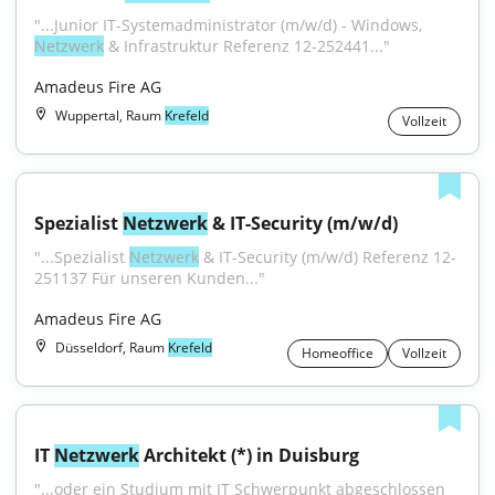
"...Junior IT-Systemadministrator (m/w/d) - Windows, 
Netzwerk
 & Infrastruktur Referenz 12-252441..."
Amadeus Fire AG
Wuppertal, Raum
Krefeld
Vollzeit
Spezialist 
Netzwerk
 & IT-Security (m/w/d)
"...Spezialist 
Netzwerk
 & IT-Security (m/w/d) Referenz 12-
251137 Für unseren Kunden..."
Amadeus Fire AG
Düsseldorf, Raum
Krefeld
Homeoffice
Vollzeit
IT 
Netzwerk
 Architekt (*) in Duisburg
"...oder ein Studium mit IT Schwerpunkt abgeschlossen 