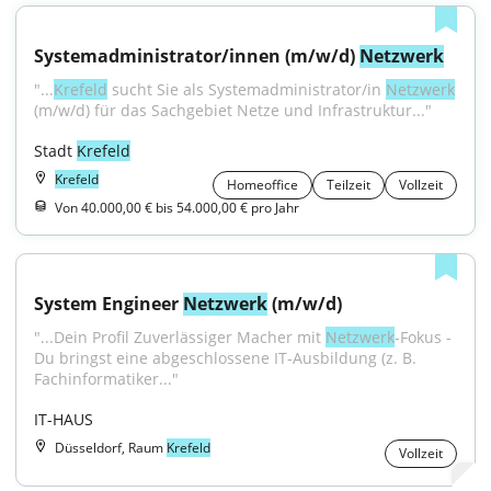
Systemadministrator/innen (m/w/d) 
Netzwerk
"...
Krefeld
 sucht Sie als Systemadministrator/in 
Netzwerk
(m/w/d) für das Sachgebiet Netze und Infrastruktur..."
Stadt 
Krefeld
Krefeld
Homeoffice
Teilzeit
Vollzeit
Von 40.000,00 € bis 54.000,00 € pro Jahr
System Engineer 
Netzwerk
 (m/w/d)
"...Dein Profil Zuverlässiger Macher mit 
Netzwerk
-Fokus - 
Du bringst eine abgeschlossene IT-Ausbildung (z. B. 
Fachinformatiker..."
IT-HAUS
Düsseldorf, Raum
Krefeld
Vollzeit