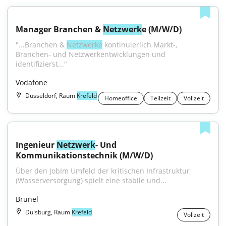
Manager Branchen & 
Netzwerk
e (M/W/D)
"...Branchen & 
Netzwerke
 kontinuierlich Markt-, 
Branchen- und Netzwerkentwicklungen und 
identifizierst..."
Vodafone
Düsseldorf, Raum
Krefeld
Homeoffice
Teilzeit
Vollzeit
Ingenieur 
Netzwerk
- Und 
Kommunikationstechnik (M/W/D)
Über den JobIm Umfeld der kritischen Infrastruktur 
(Wasserversorgung) spielt eine stabile und...
Brunel
Duisburg, Raum
Krefeld
Vollzeit