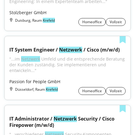
Engineering: In einem Expertenteam arbeiten..."
Stolzberger GmbH
Duisburg, Raum
Krefeld
Homeoffice
Vollzeit
IT System Engineer / 
Netzwerk
 / Cisco (m/w/d)
"...im 
Netzwerk
 Umfeld und die entsprechende Beratung 
der Kunden zuständig. Sie implementieren und 
entwickeln..."
Passion for People GmbH
Düsseldorf, Raum
Krefeld
Homeoffice
Vollzeit
IT Administrator / 
Netzwerk
 Security / Cisco 
Firepower (m/w/d)
"...verschiedener 
Netzwerk
 Security-Komponenten 