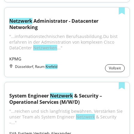
Netzwerk
 Administrator - Datacenter 
Networking
"...informationstechnischen Berufsausbildung.Du bist 
erfahren in der Administration von komplexen Cisco 
DataCenter 
Netzwerken
..."
KPMG
Düsseldorf, Raum
Krefeld
Vollzeit
System Engineer 
Netzwerk
 & Security – 
Operational Services (M/W/D)
"...reichen und sich langfristig bewähren. Verstärken Sie 
unser Team als System Engineer 
Netzwerk
 & Security 
–..."
SVA System Vertrieb Alexander