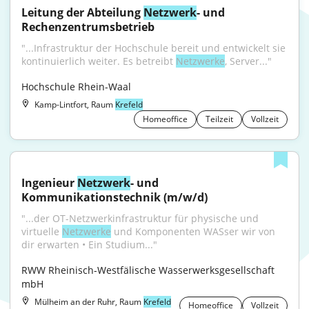
Leitung der Abteilung 
Netzwerk
- und 
Rechenzentrums­betrieb
"...Infrastruktur der Hochschule bereit und entwickelt sie 
kontinuierlich weiter. Es betreibt 
Netzwerke
, Server..."
Hochschule Rhein-Waal
Kamp-Lintfort, Raum
Krefeld
Homeoffice
Teilzeit
Vollzeit
Ingenieur 
Netzwerk
- und 
Kommunikationstechnik (m/w/d)
"...der OT-Netzwerkinfrastruktur für physische und 
virtuelle 
Netzwerke
 und Komponenten WASser wir von 
dir erwarten • Ein Studium..."
RWW Rheinisch-Westfälische Wasserwerksgesellschaft 
mbH
Mülheim an der Ruhr, Raum
Krefeld
Homeoffice
Vollzeit