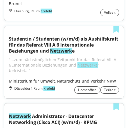
Brunel
Duisburg, Raum
Krefeld
Vollzeit
Studentin / Studenten (w/m/d) als Aushilfskraft 
für das Referat VIII A 6 Internationale 
Beziehungen und 
Netzwerk
e
"...zum nächstmöglichen Zeitpunkt für das Referat VIII A 
6 „Internationale Beziehungen und 
Netzwerke
“ 
befristet..."
Ministerium für Umwelt, Naturschutz und Verkehr NRW
Düsseldorf, Raum
Krefeld
Homeoffice
Teilzeit
Netzwerk
 Administrator - Datacenter 
Networking (Cisco ACI) (w/m/d) - KPMG