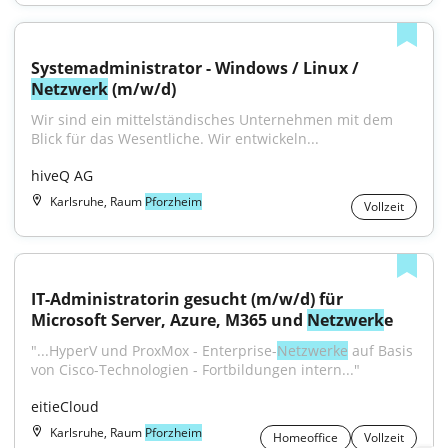
Systemadministrator - Windows / Linux / 
Netzwerk
 (m/w/d)
Wir sind ein mittelständisches Unternehmen mit dem 
Blick für das Wesentliche. Wir entwickeln...
hiveQ AG
Karlsruhe, Raum
Pforzheim
Vollzeit
IT-Administratorin gesucht (m/w/d) für 
Microsoft Server, Azure, M365 und 
Netzwerk
e
"...HyperV und ProxMox - Enterprise-
Netzwerke
 auf Basis 
von Cisco-Technologien - Fortbildungen intern..."
eitieCloud
Karlsruhe, Raum
Pforzheim
Homeoffice
Vollzeit