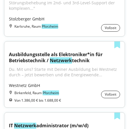
Störungsbehebung im 2nd- und 3rd-Level-Support der 
komplexen..."
Stolzberger GmbH
Karlsruhe, Raum
Pforzheim
Vollzeit
Ausbildungsstelle als Elektroniker*in für 
Betriebstechnik / 
Netzwerk
technik
Du. Mit uns? Starte mit Deiner Ausbildung bei Westnetz 
durch – jetzt bewerben und die Energiewende...
Westnetz GmbH
Birkenfeld, Raum
Pforzheim
Vollzeit
Von 1.386,00 € bis 1.688,00 €
IT 
Netzwerk
administrator (m/w/d)