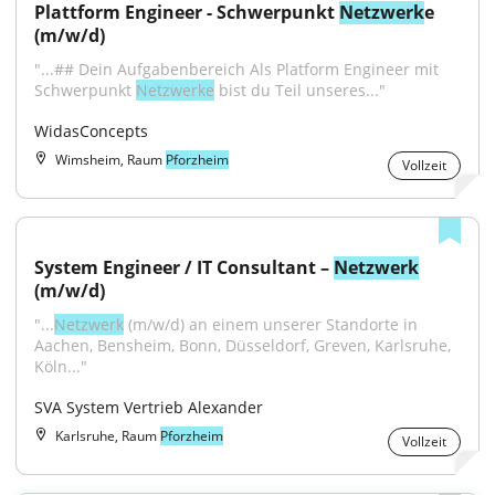
Plattform Engineer - Schwerpunkt 
Netzwerk
e 
(m/w/d)
"...## Dein Aufgabenbereich Als Platform Engineer mit 
Schwerpunkt 
Netzwerke
 bist du Teil unseres..."
WidasConcepts
Wimsheim, Raum
Pforzheim
Vollzeit
System Engineer / IT Consultant – 
Netzwerk
(m/w/d)
"...
Netzwerk
 (m/w/d) an einem unserer Standorte in 
Aachen, Bensheim, Bonn, Düsseldorf, Greven, Karlsruhe, 
Köln..."
SVA System Vertrieb Alexander
Karlsruhe, Raum
Pforzheim
Vollzeit