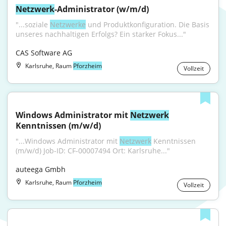
Netzwerk
-Administrator (w/m/d)
"...soziale 
Netzwerke
 und Produktkonfiguration. Die Basis 
unseres nachhaltigen Erfolgs? Ein starker Fokus..."
CAS Software AG
Karlsruhe, Raum
Pforzheim
Vollzeit
Windows Administrator mit 
Netzwerk
Kenntnissen (m/w/d)
"...Windows Administrator mit 
Netzwerk
 Kenntnissen 
(m/w/d) Job-ID: CF-00007494 Ort: Karlsruhe..."
auteega Gmbh
Karlsruhe, Raum
Pforzheim
Vollzeit