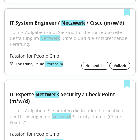
IT System Engineer / 
Netzwerk
 / Cisco (m/w/d)
"...Ihre Aufgaben sind: Sie sind für die konzeptionelle 
Gestaltung im 
Netzwerk
 Umfeld und die entsprechende 
Beratung..."
Passion for People GmbH
Karlsruhe, Raum
Pforzheim
Homeoffice
Vollzeit
IT Experte 
Netzwerk
 Security / Check Point 
(m/w/d)
"...Ihre Aufgaben: Sie beraten die Kunden hinsichtlich 
der IT-Lösungen im 
Netzwerk
/Security-Umfeld (Check 
Point..."
Passion for People GmbH