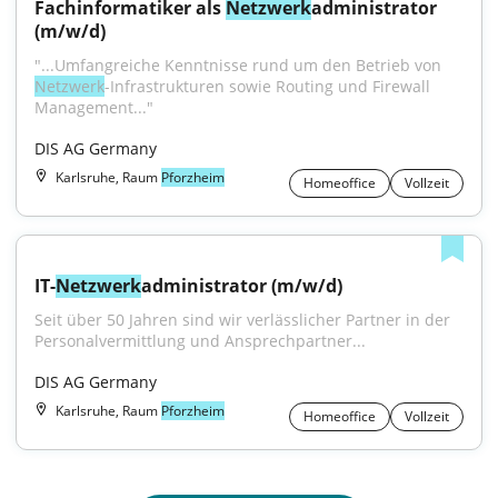
Fachinformatiker als 
Netzwerk
administrator 
(m/w/d)
"...Umfangreiche Kenntnisse rund um den Betrieb von 
Netzwerk
-Infrastrukturen sowie Routing und Firewall 
Management..."
DIS AG Germany
Karlsruhe, Raum
Pforzheim
Homeoffice
Vollzeit
IT-
Netzwerk
administrator (m/w/d)
Seit über 50 Jahren sind wir verlässlicher Partner in der 
Personalvermittlung und Ansprechpartner...
DIS AG Germany
Karlsruhe, Raum
Pforzheim
Homeoffice
Vollzeit