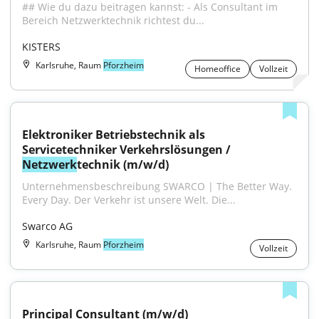
## Wie du dazu beitragen kannst: - Als Consultant im 
Bereich Netzwerktechnik richtest du...
KISTERS
Karlsruhe, Raum
Pforzheim
Homeoffice
Vollzeit
Elektroniker Betriebstechnik als 
Servicetechniker Verkehrslösungen / 
Netzwerk
technik (m/w/d)
Unternehmensbeschreibung SWARCO | The Better Way. 
Every Day. Der Verkehr ist unsere Welt. Die...
Swarco AG
Karlsruhe, Raum
Pforzheim
Vollzeit
Principal Consultant (m/w/d) 