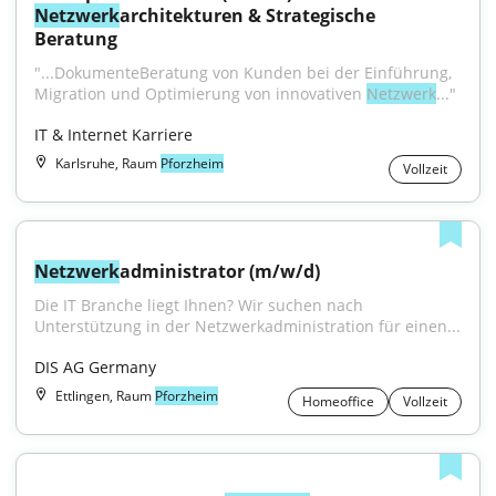
Netzwerk
architekturen & Strategische 
Beratung
"...DokumenteBeratung von Kunden bei der Einführung, 
Migration und Optimierung von innovativen 
Netzwerk
..."
IT & Internet Karriere
Karlsruhe, Raum
Pforzheim
Vollzeit
Netzwerk
administrator (m/w/d)
Die IT Branche liegt Ihnen? Wir suchen nach 
Unterstützung in der Netzwerkadministration für einen...
DIS AG Germany
Ettlingen, Raum
Pforzheim
Homeoffice
Vollzeit