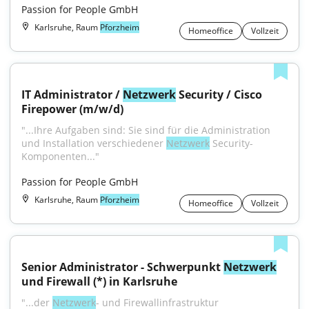
Passion for People GmbH
Karlsruhe, Raum
Pforzheim
Homeoffice
Vollzeit
IT Administrator / 
Netzwerk
 Security / Cisco 
Firepower (m/w/d)
"...Ihre Aufgaben sind: Sie sind für die Administration 
und Installation verschiedener 
Netzwerk
 Security-
Komponenten..."
Passion for People GmbH
Karlsruhe, Raum
Pforzheim
Homeoffice
Vollzeit
Senior Administrator - Schwerpunkt 
Netzwerk
und Firewall (*) in Karlsruhe
"...der 
Netzwerk
- und Firewallinfrastruktur 