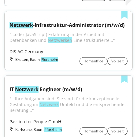
Netzwerk
-Infrastruktur-Administrator (m/w/d)
"...oder JavaScript) Erfahrung in der Arbeit mit 
Datenbanken und 
Netzwerken
 Eine strukturierte..."
DIS AG Germany
Bretten, Raum
Pforzheim
Homeoffice
Vollzeit
IT 
Netzwerk
 Engineer (m/w/d)
"...Ihre Aufgaben sind: Sie sind für die konzeptionelle 
Gestaltung im 
Netzwerk
 Umfeld und die entsprechende 
Beratung..."
Passion for People GmbH
Karlsruhe, Raum
Pforzheim
Homeoffice
Vollzeit