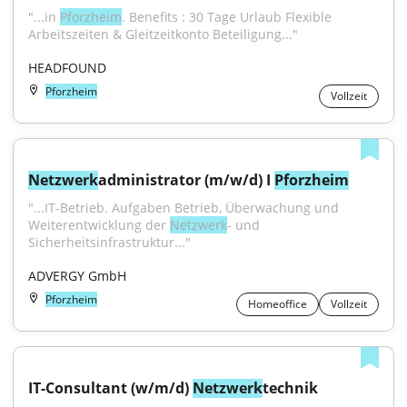
"...in 
Pforzheim
. Benefits : 30 Tage Urlaub Flexible 
Arbeitszeiten & Gleitzeitkonto Beteiligung..."
HEADFOUND
Pforzheim
Vollzeit
Netzwerk
administrator (m/w/d) I 
Pforzheim
"...IT-Betrieb. Aufgaben Betrieb, Überwachung und 
Weiterentwicklung der 
Netzwerk
- und 
Sicherheitsinfrastruktur..."
ADVERGY GmbH
Pforzheim
Homeoffice
Vollzeit
IT-Consultant (w/m/d) 
Netzwerk
technik