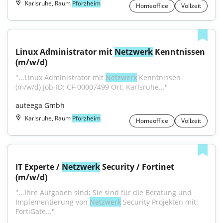
Karlsruhe, Raum
Pforzheim
Homeoffice
Vollzeit
Linux Administrator mit 
Netzwerk
 Kenntnissen 
(m/w/d)
"...Linux Administrator mit 
Netzwerk
 Kenntnissen 
(m/w/d) Job-ID: CF-00007499 Ort: Karlsruhe..."
auteega Gmbh
Karlsruhe, Raum
Pforzheim
Homeoffice
Vollzeit
IT Experte / 
Netzwerk
 Security / Fortinet 
(m/w/d)
"...Ihre Aufgaben sind: Sie sind für die Beratung und 
Implementierung von 
Netzwerk
 Security Projekten mit: 
FortiGate..."