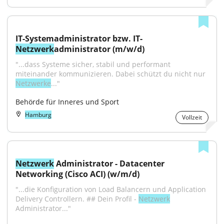
IT-Systemadministrator bzw. IT-
Netzwerk
administrator (m/w/d)
"...dass Systeme sicher, stabil und performant 
miteinander kommunizieren. Dabei schützt du nicht nur 
Netzwerke
..."
Behörde für Inneres und Sport
Hamburg
Vollzeit
Netzwerk
 Administrator - Datacenter 
Networking (Cisco ACI) (w/m/d)
"...die Konfiguration von Load Balancern und Application 
Delivery Controllern. ## Dein Profil - 
Netzwerk
Administrator..."