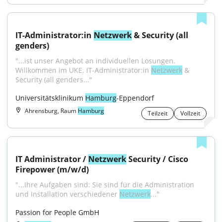
IT-Administrator:in 
Netzwerk
 & Security (all 
genders)
"...ist unser Angebot an individuellen Lösungen. 
Willkommen im UKE. IT-Administrator:in 
Netzwerk
 & 
Security (all genders..."
Universitätsklinikum 
Hamburg
-Eppendorf
Ahrensburg, Raum
Hamburg
Teilzeit
Vollzeit
IT Administrator / 
Netzwerk
 Security / Cisco 
Firepower (m/w/d)
"...Ihre Aufgaben sind: Sie sind für die Administration 
und Installation verschiedener 
Netzwerk
..."
Passion for People GmbH