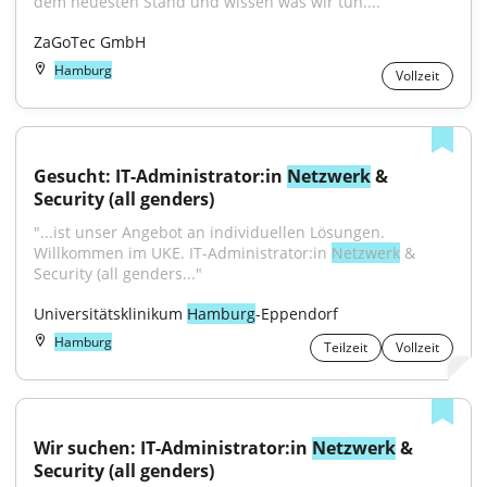
dem neuesten Stand und wissen was wir tun....
ZaGoTec GmbH
Hamburg
Vollzeit
Gesucht: IT-Administrator:in 
Netzwerk
 & 
Security (all genders)
"...ist unser Angebot an individuellen Lösungen. 
Willkommen im UKE. IT-Administrator:in 
Netzwerk
 & 
Security (all genders..."
Universitätsklinikum 
Hamburg
-Eppendorf
Hamburg
Teilzeit
Vollzeit
Wir suchen: IT-Administrator:in 
Netzwerk
 & 
Security (all genders)