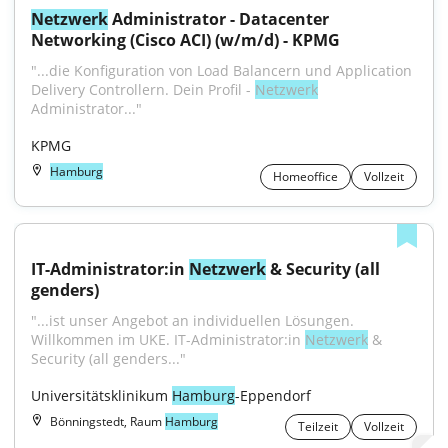
Netzwerk
 Administrator - Datacenter 
Networking (Cisco ACI) (w/m/d) - KPMG
"...die Konfiguration von Load Balancern und Application 
Delivery Controllern. Dein Profil - 
Netzwerk
Administrator..."
KPMG
Hamburg
Homeoffice
Vollzeit
IT-Administrator:in 
Netzwerk
 & Security (all 
genders)
"...ist unser Angebot an individuellen Lösungen. 
Willkommen im UKE. IT-Administrator:in 
Netzwerk
 & 
Security (all genders..."
Universitätsklinikum 
Hamburg
-Eppendorf
Bönningstedt, Raum
Hamburg
Teilzeit
Vollzeit