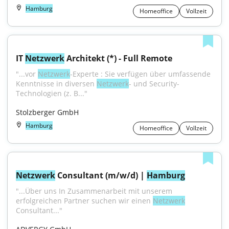
Hamburg
Homeoffice
Vollzeit
IT 
Netzwerk
 Architekt (*) - Full Remote
"...vor 
Netzwerk
-Experte : Sie verfügen über umfassende 
Kenntnisse in diversen 
Netzwerk
- und Security-
Technologien (z. B..."
Stolzberger GmbH
Hamburg
Homeoffice
Vollzeit
Netzwerk
 Consultant (m/w/d) | 
Hamburg
"...Über uns In Zusammenarbeit mit unserem 
erfolgreichen Partner suchen wir einen 
Netzwerk
Consultant..."