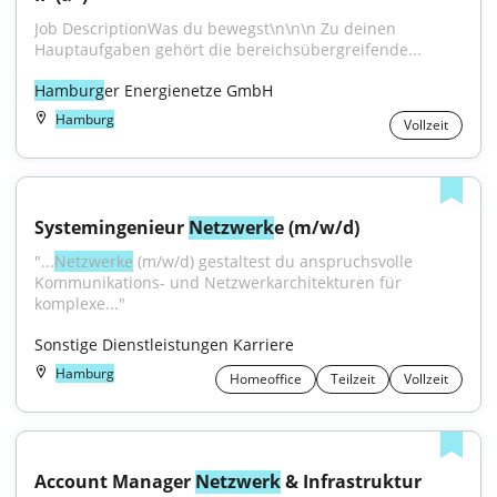
Job DescriptionWas du bewegst\n\n\n Zu deinen 
Hauptaufgaben gehört die bereichsübergreifende...
Hamburg
er Energienetze GmbH
Hamburg
Vollzeit
Systemingenieur 
Netzwerk
e (m/w/d)
"...
Netzwerke
 (m/w/d) gestaltest du anspruchsvolle 
Kommunikations- und Netzwerkarchitekturen für 
komplexe..."
Sonstige Dienstleistungen Karriere
Hamburg
Homeoffice
Teilzeit
Vollzeit
Account Manager 
Netzwerk
 & Infrastruktur 