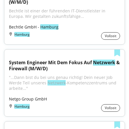
(W/M/D)
Bechtle ist einer der führenden IT-Dienstleister in 
Europa. Wir gestalten zukunftsfähige...
Bechtle GmbH - 
Hamburg
Hamburg
Vollzeit
System Engineer Mit Dem Fokus Auf 
Netzwerk
 & 
Firewall (M/W/D)
"...Dann bist du bei uns genau richtig! Dein neuer Job 
Werde Teil unseres 
Netzwerk
-Kompetenzzentrums und 
arbeite..."
Netgo Group GmbH
Hamburg
Vollzeit