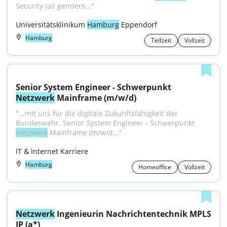
Security (all genders..."
Universitätsklinikum 
Hamburg
 Eppendorf
Hamburg
Teilzeit
Vollzeit
Senior System Engineer - Schwerpunkt 
Netzwerk
 Mainframe (m/w/d)
"...mit uns für die digitale Zukunftsfähigkeit der 
Bundeswehr. Senior System Engineer - Schwerpunkt 
Netzwerk
 Mainframe (m/w/d..."
IT & Internet Karriere
Hamburg
Homeoffice
Vollzeit
Netzwerk
 Ingenieurin Nachrichtentechnik MPLS 
IP (a*)