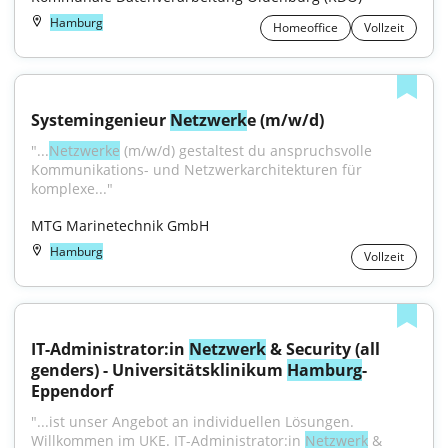
Hamburg
Homeoffice
Vollzeit
Systemingenieur 
Netzwerk
e (m/w/d)
"...
Netzwerke
 (m/w/d) gestaltest du anspruchsvolle 
Kommunikations- und Netzwerkarchitekturen für 
komplexe..."
MTG Marinetechnik GmbH
Hamburg
Vollzeit
IT-Administrator:in 
Netzwerk
 & Security (all 
genders) - Universitätsklinikum 
Hamburg
-
Eppendorf
"...ist unser Angebot an individuellen Lösungen. 
Willkommen im UKE. IT-Administrator:in 
Netzwerk
 & 