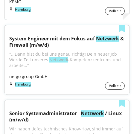
KPMG
Hamburg
Vollzeit
System Engineer mit dem Fokus auf 
Netzwerk
 & 
Firewall (m/w/d)
"...Dann bist du bei uns genau richtig! Dein neuer Job 
Werde Teil unseres 
Netzwerk
-Kompetenzzentrums und 
arbeite..."
netgo group GmbH
Hamburg
Vollzeit
Senior Systemadministrator - 
Netzwerk
 / Linux 
(m/w/d)
Wir haben tiefes technisches Know-How, sind immer auf 