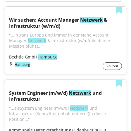
Wir suchen: Account Manager 
Netzwerk
 & 
Infrastruktur (w/m/d)
"...in ganz Europa und immer in der Nähe.Account 
Manager 
Netzwerk
 & Infrastruktur (w/m/d)In deiner 
Mission blühst..."
Bechtle GmbH 
Hamburg
Hamburg
Vollzeit
System Engineer (m/w/d) 
Netzwerk
 und 
Infrastruktur
"...alsSystem Engineer (m/w/d) 
Netzwerk
 und 
Infrastruktur (Kennziffer (Inhalt entfernt)In dieser 
Position..."
Kommunale Datenverarbeitung Oldenburg (KDO)