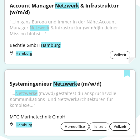
Account Manager 
Netzwerk
 & Infrastruktur 
(w/m/d)
"...in ganz Europa und immer in der Nähe.Account 
Manager 
Netzwerk
 & Infrastruktur (w/m/d)In deiner 
Mission blühst..."
Bechtle GmbH 
Hamburg
Hamburg
Vollzeit
Systemingenieur 
Netzwerk
e (m/w/d)
"...
Netzwerke
 (m/w/d) gestaltest du anspruchsvolle 
Kommunikations- und Netzwerkarchitekturen für 
komplexe..."
MTG Marinetechnik GmbH
Hamburg
Homeoffice
Teilzeit
Vollzeit