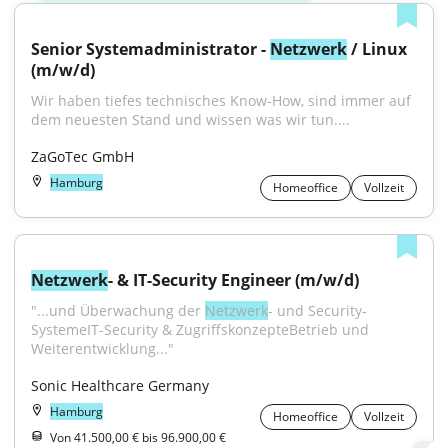
Senior Systemadministrator - 
Netzwerk
 / Linux 
(m/w/d)
Wir haben tiefes technisches Know-How, sind immer auf 
dem neuesten Stand und wissen was wir tun....
ZaGoTec GmbH
Hamburg
Homeoffice
Vollzeit
Netzwerk
- & IT-Security Engineer (m/w/d)
"...und Überwachung der 
Netzwerk
- und Security-
SystemeIT-Security & ZugriffskonzepteBetrieb und 
Weiterentwicklung..."
Sonic Healthcare Germany
Hamburg
Homeoffice
Vollzeit
Von 41.500,00 € bis 96.900,00 €