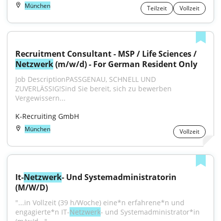
München
Teilzeit
Vollzeit
Recruitment Consultant - MSP / Life Sciences / 
Netzwerk
 (m/w/d) - For German Resident Only
Job DescriptionPASSGENAU, SCHNELL UND 
ZUVERLÄSSIG!Sind Sie bereit, sich zu bewerben 
Vergewissern...
K-Recruiting GmbH
München
Vollzeit
It-
Netzwerk
- Und Systemadministratorin 
(M/W/D)
"...in Vollzeit (39 h/Woche) eine*n erfahrene*n und 
engagierte*n IT-
Netzwerk
- und Systemadministrator*in 