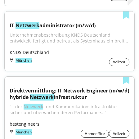
IT-
Netzwerk
administrator (m/w/d)
Unternehmensbeschreibung KNDS Deutschland 
entwickelt, fertigt und betreut als Systemhaus ein breit...
KNDS Deutschland
München
Vollzeit
Direktvermittlung: IT Network Engineer (m/w/d) 
hybride 
Netzwerk
infrastruktur
"...der 
Netzwerk
- und Kommunikationsinfrastruktur 
sicher und überwachen deren Performance..."
bestengineers
München
Homeoffice
Vollzeit