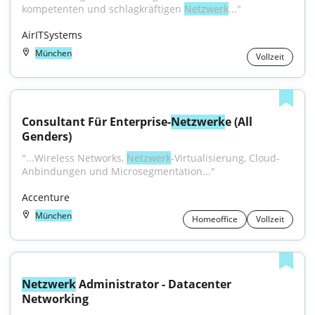
kompetenten und schlagkräftigen 
Netzwerk
..."
AirITSystems
München
Vollzeit
Consultant Für Enterprise-
Netzwerk
e (All 
Genders)
"...Wireless Networks, 
Netzwerk
-Virtualisierung, Cloud-
Anbindungen und Microsegmentation..."
Accenture
München
Homeoffice
Vollzeit
Netzwerk
 Administrator - Datacenter 
Networking