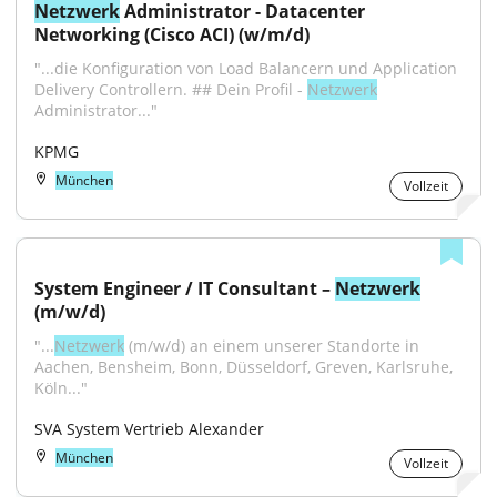
Netzwerk
 Administrator - Datacenter 
Networking (Cisco ACI) (w/m/d)
"...die Konfiguration von Load Balancern und Application 
Delivery Controllern. ## Dein Profil - 
Netzwerk
Administrator..."
KPMG
München
Vollzeit
System Engineer / IT Consultant – 
Netzwerk
(m/w/d)
"...
Netzwerk
 (m/w/d) an einem unserer Standorte in 
Aachen, Bensheim, Bonn, Düsseldorf, Greven, Karlsruhe, 
Köln..."
SVA System Vertrieb Alexander
München
Vollzeit