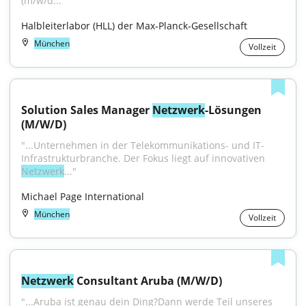
(m/w/d..."
Halbleiterlabor (HLL) der Max‑Planck‑Gesellschaft
München
Vollzeit
Solution Sales Manager 
Netzwerk
-Lösungen 
(M/W/D)
"...Unternehmen in der Telekommunikations- und IT-
Infrastrukturbranche. Der Fokus liegt auf innovativen 
Netzwerk
..."
Michael Page International
München
Vollzeit
Netzwerk
 Consultant Aruba (M/W/D)
"...Aruba ist genau dein Ding?Dann werde Teil unseres 