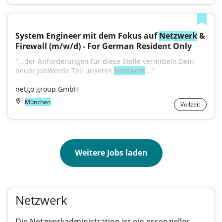
System Engineer mit dem Fokus auf 
Netzwerk
 & 
Firewall (m/w/d) - For German Resident Only
"...der Anforderungen für diese Stelle vermitteln.Dein 
neuer JobWerde Teil unseres 
Netzwerk
..."
netgo group GmbH
München
Vollzeit
Weitere Jobs laden
Netzwerk
Die Netzwerkadministration ist ein essenzieller