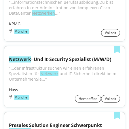
"...informationstechnischen Berufsausbildung.Du bist 
erfahren in der Administration von komplexen Cisco 
DataCenter 
Netzwerken
..."
KPMG
München
Vollzeit
Netzwerk
- Und It-Security Spezialist (M/W/D)
"...der Infrastruktur suchen wir einen erfahrenen 
Spezialisten für 
Netzwerk
 und IT-Sicherheit direkt beim 
UnternehmenSie..."
Hays
München
Homeoffice
Vollzeit
Presales Solution Engineer Schwerpunkt 