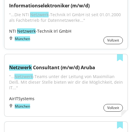
Informationselektroniker (m/w/d)
"...Die NTI 
Netzwerk
-Technik Irl GmbH ist seit 01.01.2000 
als Fachbetrieb für Datennetzwerke..."
NTI 
Netzwerk
-Technik Irl GmbH
München
Vollzeit
Netzwerk
 Consultant (m/w/d) Aruba
"...
Netzwerk
-Teams unter der Leitung von Maximilian 
Deiß. Mit dieser Stelle bieten wir dir die Möglichkeit, dein 
IT..."
AirITSystems
München
Vollzeit