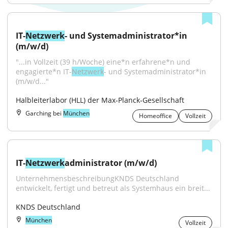
IT-
Netzwerk
- und Systemadministrator*in 
(m/w/d)
"...in Vollzeit (39 h/Woche) eine*n erfahrene*n und 
engagierte*n IT-
Netzwerk
- und Systemadministrator*in 
(m/w/d..."
Halbleiterlabor (HLL) der Max‑Planck‑Gesellschaft
Garching bei
München
Homeoffice
Vollzeit
IT-
Netzwerk
administrator (m/w/d)
UnternehmensbeschreibungKNDS Deutschland 
entwickelt, fertigt und betreut als Systemhaus ein breit...
KNDS Deutschland
München
Vollzeit