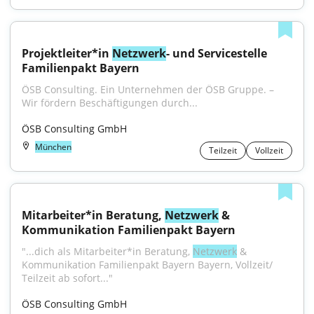
Projektleiter*in 
Netzwerk
- und Servicestelle 
Familienpakt Bayern
ÖSB Consulting. Ein Unternehmen der ÖSB Gruppe. – 
Wir fördern Beschäftigungen durch...
ÖSB Consulting GmbH
München
Teilzeit
Vollzeit
Mitarbeiter*in Beratung, 
Netzwerk
 & 
Kommunikation Familienpakt Bayern
"...dich als Mitarbeiter*in Beratung, 
Netzwerk
 & 
Kommunikation Familienpakt Bayern Bayern, Vollzeit/ 
Teilzeit ab sofort..."
ÖSB Consulting GmbH