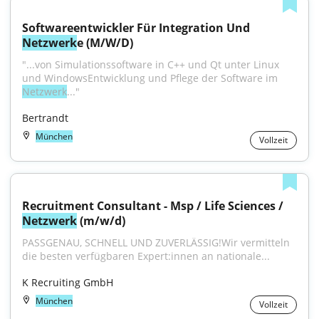
Softwareentwickler Für Integration Und 
Netzwerk
e (M/W/D)
"...von Simulationssoftware in C++ und Qt unter Linux 
und WindowsEntwicklung und Pflege der Software im 
Netzwerk
..."
Bertrandt
München
Vollzeit
Recruitment Consultant - Msp / Life Sciences / 
Netzwerk
 (m/w/d)
PASSGENAU, SCHNELL UND ZUVERLÄSSIG!Wir vermitteln 
die besten verfügbaren Expert:innen an nationale...
K Recruiting GmbH
München
Vollzeit