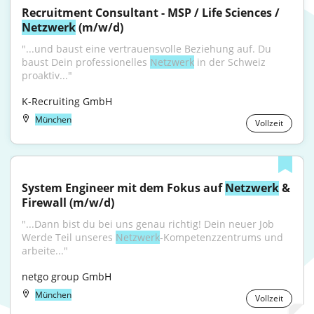
Recruitment Consultant - MSP / Life Sciences / 
Netzwerk
 (m/w/d)
"...und baust eine vertrauensvolle Beziehung auf. Du 
baust Dein professionelles 
Netzwerk
 in der Schweiz 
proaktiv..."
K-Recruiting GmbH
München
Vollzeit
System Engineer mit dem Fokus auf 
Netzwerk
 & 
Firewall (m/w/d)
"...Dann bist du bei uns genau richtig! Dein neuer Job 
Werde Teil unseres 
Netzwerk
-Kompetenzzentrums und 
arbeite..."
netgo group GmbH
München
Vollzeit