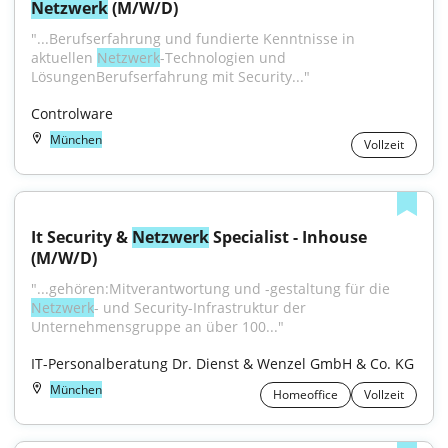
Netzwerk
 (M/W/D)
"...Berufserfahrung und fundierte Kenntnisse in 
aktuellen 
Netzwerk
-Technologien und 
LösungenBerufserfahrung mit Security..."
Controlware
München
Vollzeit
It Security & 
Netzwerk
 Specialist - Inhouse 
(M/W/D)
"...gehören:Mitverantwortung und -gestaltung für die 
Netzwerk
- und Security-Infrastruktur der 
Unternehmensgruppe an über 100..."
IT-Personalberatung Dr. Dienst & Wenzel GmbH & Co. KG
München
Homeoffice
Vollzeit