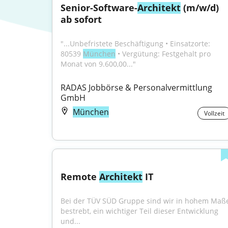
Senior-Software-
Architekt
 (m/w/d) 
ab sofort
"...Unbefristete Beschäftigung • Einsatzorte: 
80539 
München
 • Vergütung: Festgehalt pro 
Monat von 9.600,00..."
RADAS Jobbörse & Personalvermittlung 
GmbH
München
Vollzeit
Remote 
Architekt
 IT
Bei der TÜV SÜD Gruppe sind wir in hohem Maße
bestrebt, ein wichtiger Teil dieser Entwicklung 
und...