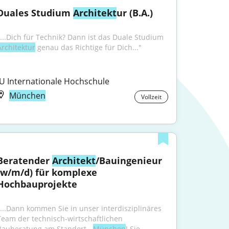
Duales Studium 
Architekt
ur (B.A.)
"...Dich für Technik? Dann ist das Duale Studium 
Architektur
 genau das Richtige für Dich..."
IU Internationale Hochschule
München
Vollzeit
Beratender 
Architekt
/Bauingenieur 
(w/m/d) für komplexe 
Hochbauprojekte
"...Dann kommen Sie in unser interdisziplinäres 
Team der technisch-wirtschaftlichen 
Bauberatung am Standort - 
München
! Sie 