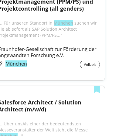
Projektmanagement (PPM/PS) und 
Projektcontrolling (all genders)
"...Für unseren Standort in 
München
 suchen wir 
ie ab sofort als SAP Solution Architect 
Projektmanagement (PPM/PS..."
Fraunhofer-Gesellschaft zur Förderung der 
angewandten Forschung e.V.
München
Vollzeit
Salesforce Architect / Solution 
Architect (m/w/d)
"...Über unsAls einer der bedeutendsten 
Messeveranstalter der Welt steht die Messe 
München
..."