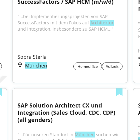
SuccessFactors / SAP HCM (m/w/d)
"...bei Implementierungsprojekten von SAP 
SuccessFactors mit dem Fokus auf 
Architektur
und Integration, insbesondere zu SAP HCM..."
S
Sopra Steria
München
Homeoffice
Vollzeit
SAP Solution Architect CX und 
Integration (Sales Cloud, CDC, CDP) 
(all genders)
"...Für unseren Standort in 
München
 suchen wir 