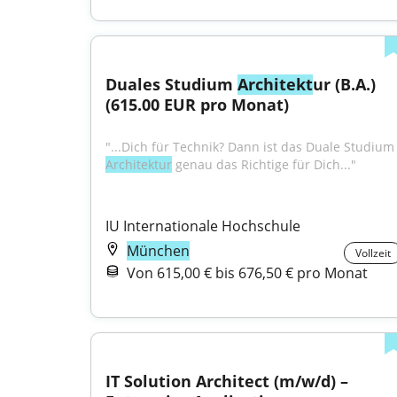
Duales Studium 
Architekt
ur (B.A.) 
(615.00 EUR pro Monat)
"...Dich für Technik? Dann ist das D
Architektur
 genau das Richtige für Dich..."
IU Internationale Hochschule
München
Vollzeit
Von 615,00 € bis 676,50 € pro Monat
IT Solution Architect (m/w/d) – 