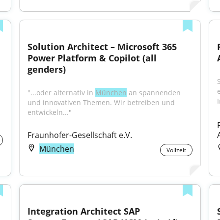
Solution Architect – Microsoft 365 
Power Platform & Copilot (all 
genders)
uale Studium 
"...oder alternativ in 
München
 an spannenden 
und innovativen Themen. Wir betreiben und 
entwickeln..."
Fraunhofer-Gesellschaft e.V.
München
Vollzeit
Integration Architect SAP 