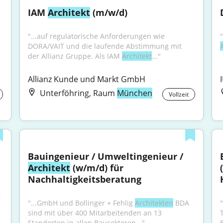
IAM 
Architekt
 (m/w/d)
"...auf regulatorische Anforderungen wie 
DORA/VAIT und die laufende Abstimmung mit 
der Allianz Gruppe. Als IAM 
Architekt
..."
Allianz Kunde und Markt GmbH
Unterföhring, Raum
München
Vollzeit
Bauingenieur / Umweltingenieur / 
Architekt
 (w/m/d) für 
Nachhaltigkeitsberatung
 
"...GmbH und Bollinger + Fehlig 
Architekten
 BDA 
sind mit über 400 Mitarbeitenden an 13 
Standorten in allen Bausektoren..."