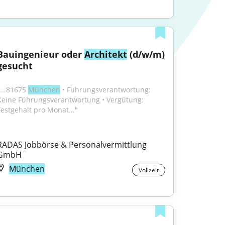
Bauingenieur oder 
Architekt
 (d/w/m) 
gesucht
...81675 
München
 • Führungsverantwortung: 
Keine Führungsverantwortung • Vergütung: 
Festgehalt pro Monat..."
RADAS Jobbörse & Personalvermittlung 
GmbH
München
Vollzeit