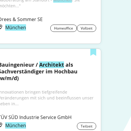
möchten..."
Drees & Sommer SE
München
Homeoffice
Vollzeit
Bauingenieur / 
Architekt
 als 
Sachverständiger im Hochbau 
(w/m/d)
Innovationen bringen tiefgreifende 
Veränderungen mit sich und beeinflussen unser 
Leben in...
TÜV SÜD Industrie Service GmbH
München
Teilzeit