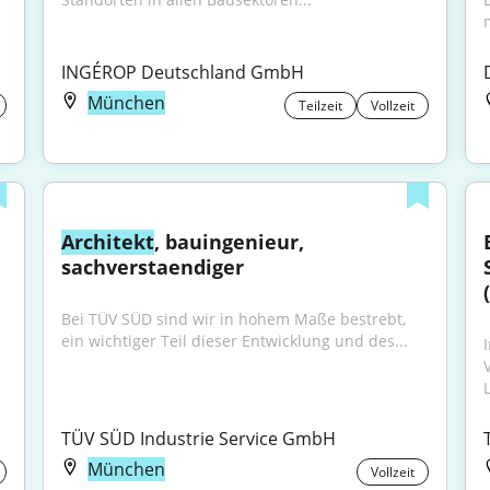
INGÉROP Deutschland GmbH
München
Teilzeit
Vollzeit
Architekt
, bauingenieur, 
sachverstaendiger
Bei TÜV SÜD sind wir in hohem Maße bestrebt, 
ein wichtiger Teil dieser Entwicklung und des...
TÜV SÜD Industrie Service GmbH
München
Vollzeit