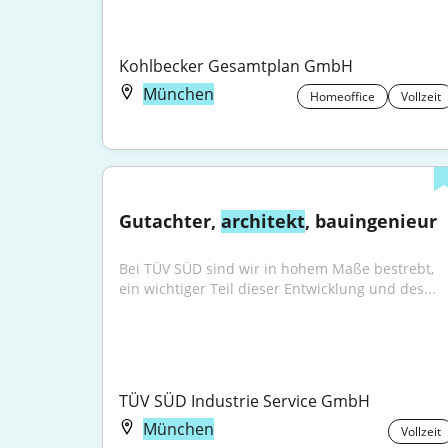
Kohlbecker Gesamtplan GmbH
München
Homeoffice
Vollzeit
Gutachter, 
architekt
, bauingenieur
Bei TÜV SÜD sind wir in hohem Maße bestrebt, 
ein wichtiger Teil dieser Entwicklung und des...
TÜV SÜD Industrie Service GmbH
München
Vollzeit