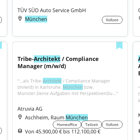
TÜV SÜD Auto Service GmbH
München
Vollzeit
Tribe-
Architekt
 / Compliance 
Manager (m/w/d)
"...als Tribe-
Architekt
 / Compliance Manager 
(m/w/d) in Karlsruhe, 
München
 bzw. 
Münster.Deine Aufgaben mit PerspektivenDu..."
Atruvia AG
Aschheim, Raum
München
Homeoffice
Teilzeit
Vollzeit
Von 45.900,00 € bis 112.100,00 €