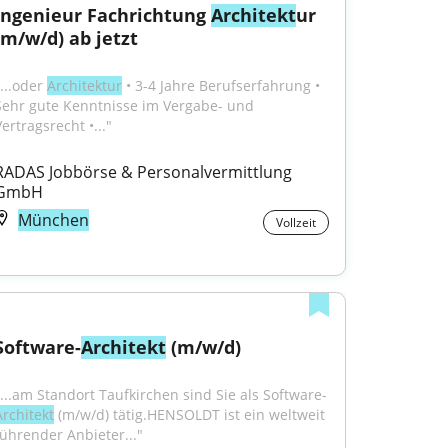
Ingenieur Fachrichtung 
Architekt
ur 
(m/w/d) ab jetzt
...oder 
Architektur
 • 3-4 Jahre Berufserfahrung • 
Sehr gute Kenntnisse im Vergabe- und 
ertragsrecht •..."
RADAS Jobbörse & Personalvermittlung 
GmbH
München
Vollzeit
Software-
Architekt
 (m/w/d)
"...am Standort Taufkirchen sind Sie als Software-
Architekt
 (m/w/d) tätig.HENSOLDT ist ein weltweit 
führender Anbieter..."