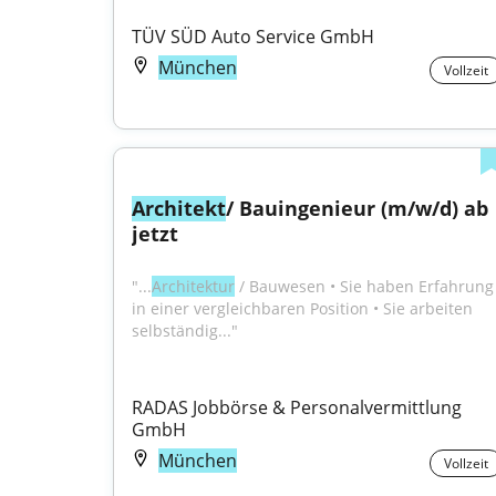
TÜV SÜD Auto Service GmbH
München
Vollzeit
Architekt
/ Bauingenieur (m/w/d) ab 
jetzt
"...
Architektur
 / Bauwesen • Sie haben Erfahrung 
in einer vergleichbaren Position • Sie arbeiten 
selbständig..."
RADAS Jobbörse & Personalvermittlung 
GmbH
München
Vollzeit