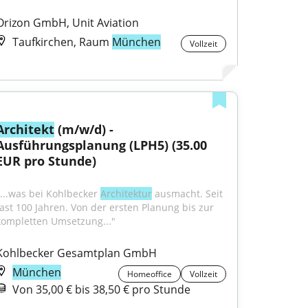
Orizon GmbH, Unit Aviation
Taufkirchen, Raum
München
Vollzeit
Architekt
 (m/w/d) - 
Ausführungsplanung (LPH5) (35.00 
EUR pro Stunde)
"...was bei Kohlbecker 
Architektur
 ausmacht. Seit 
fast 100 Jahren. Von der ersten Planung bis zur 
kompletten Umsetzung..."
Kohlbecker Gesamtplan GmbH
München
Homeoffice
Vollzeit
Von 35,00 € bis 38,50 € pro Stunde