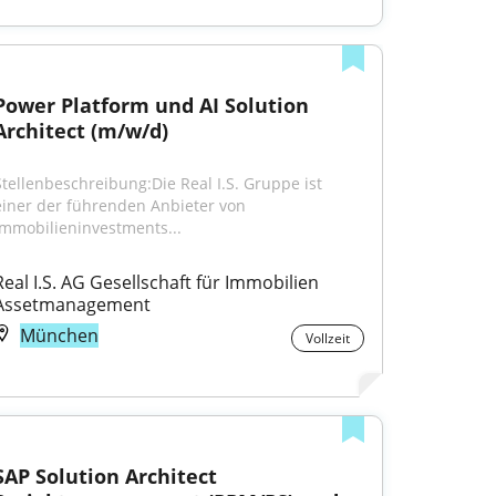
Power Platform und AI Solution 
Architect (m/w/d)
Stellenbeschreibung:Die Real I.S. Gruppe ist 
einer der führenden Anbieter von 
Immobilieninvestments...
Real I.S. AG Gesellschaft für Immobilien 
Assetmanagement
München
Vollzeit
SAP Solution Architect 