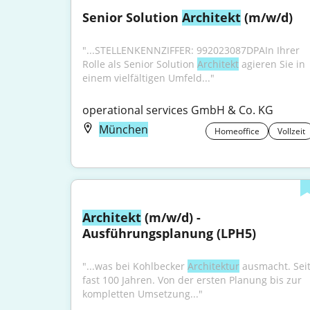
Senior Solution 
Architekt
 (m/w/d)
"...STELLENKENNZIFFER: 992023087DPAIn Ihrer 
Rolle als Senior Solution 
Architekt
 agieren Sie in 
einem vielfältigen Umfeld..."
operational services GmbH & Co. KG
München
Homeoffice
Vollzeit
Architekt
 (m/w/d) - 
Ausführungsplanung (LPH5)
"...was bei Kohlbecker 
Architektur
 ausmacht. Seit
fast 100 Jahren. Von der ersten Planung bis zur 
kompletten Umsetzung..."