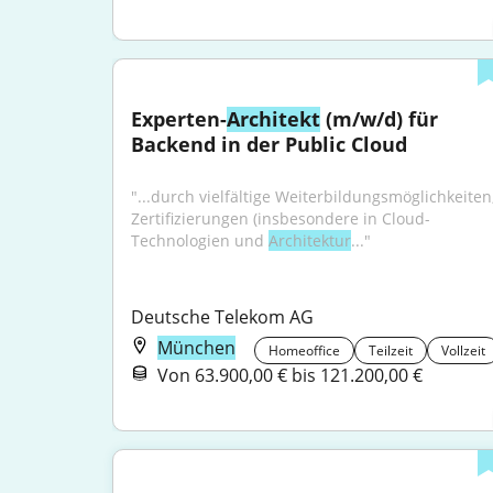
Experten-
Architekt
 (m/w/d) für 
Backend in der Public Cloud
"...durch vielfältige Weiterbildungsmöglichkeiten,
Zertifizierungen (insbesondere in Cloud-
Technologien und 
Architektur
..."
Deutsche Telekom AG
München
Homeoffice
Teilzeit
Vollzeit
Von 63.900,00 € bis 121.200,00 €