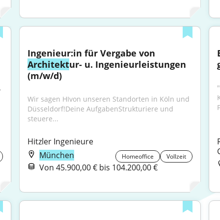
Ingenieur:in für Vergabe von 
Architekt
ur- u. Ingenieurleistungen 
(m/w/d)
 
"
Wir sagen HIvon unseren Standorten in Köln und 
Düsseldorf!Deine AufgabenStrukturiere und 
steuere...
Hitzler Ingenieure
München
Homeoffice
Vollzeit
Von 45.900,00 € bis 104.200,00 €