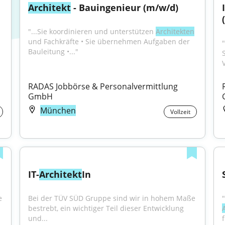
Architekt
 - Bauingenieur (m/w/d)
"...Sie koordinieren und unterstützen 
Architekten
und Fachkräfte • Sie übernehmen Aufgaben der 
"
Bauleitung •..."
V
RADAS Jobbörse & Personalvermittlung 
GmbH
München
Vollzeit
IT-
Architekt
In
 
Bei der TÜV SÜD Gruppe sind wir in hohem Maße 
bestrebt, ein wichtiger Teil dieser Entwicklung 
und...