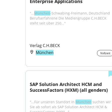
Enterprise Applications
"...
München
-Schwabing-Freimann, Deutschland 
Berufserfahrene Die Mediengruppe C.H.BECK 
steht seit über 250..."
Verlag C.H.BECK
München
Vollzeit
SAP Solution Architect HCM and 
SuccessFactors (HXM) (all genders)
"...Für unseren Standort in 
München
 suchen wir 
Sie ab sofort als SAP Solution Architect HCM & 
SuccessFactors (HXM..."