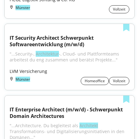
Münster
Vollzeit
IT Security Architect Schwerpunkt 
Softwareentwicklung (m/w/d)
"...Security-, 
Architektur
-, Cloud- und Plattformteams 
arbeitest du eng zusammen und berätst Projekte..."
LVM Versicherung
Münster
Homeoffice
Vollzeit
IT Enterprise Architect (m/w/d) - Schwerpunkt 
Domain Architectures
"...Architecture. Du begleitest als 
Architekt
Transformations- und Digitalisierungsinitiativen in den 
Domänen..."