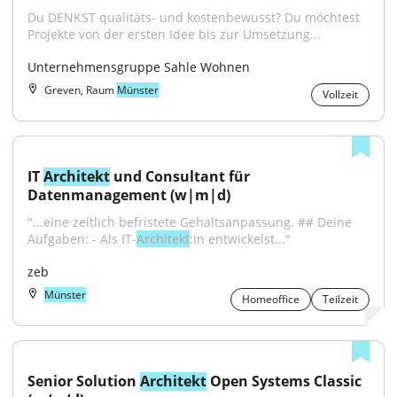
Du DENKST qualitäts- und kostenbewusst? Du möchtest 
Projekte von der ersten Idee bis zur Umsetzung...
Unternehmensgruppe Sahle Wohnen
Greven, Raum
Münster
Vollzeit
IT 
Architekt
 und Consultant für 
Datenmanagement (w|m|d)
"...eine zeitlich befristete Gehaltsanpassung. ## Deine 
Aufgaben: - Als IT-
Architekt
:in entwickelst..."
zeb
Münster
Homeoffice
Teilzeit
Senior Solution 
Architekt
 Open Systems Classic 