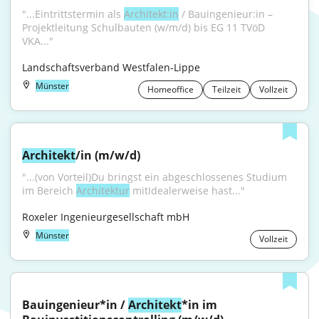
"...Eintrittstermin als 
Architekt:in
 / Bauingenieur:in – 
Projektleitung Schulbauten (w/m/d) bis EG 11 TVöD 
VKA..."
Landschaftsverband Westfalen-Lippe
Münster
Homeoffice
Teilzeit
Vollzeit
Architekt
/in (m/w/d)
"...(von Vorteil)Du bringst ein abgeschlossenes Studium 
im Bereich 
Architektur
 mitIdealerweise hast..."
Roxeler Ingenieurgesellschaft mbH
Münster
Vollzeit
Bauingenieur*in / 
Architekt
*in im 