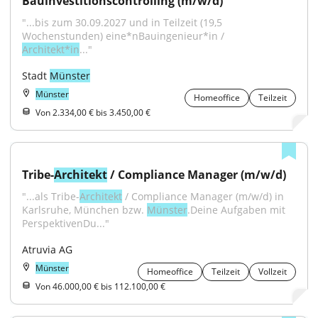
Bauinvestitionscontrolling (m/w/d)
"...bis zum 30.09.2027 und in Teilzeit (19,5 
Wochenstunden) eine*nBauingenieur*in / 
Architekt*in
..."
Stadt 
Münster
Münster
Homeoffice
Teilzeit
Von 2.334,00 € bis 3.450,00 €
Tribe-
Architekt
 / Compliance Manager (m/w/d)
"...als Tribe-
Architekt
 / Compliance Manager (m/w/d) in 
Karlsruhe, München bzw. 
Münster
.Deine Aufgaben mit 
PerspektivenDu..."
Atruvia AG
Münster
Homeoffice
Teilzeit
Vollzeit
Von 46.000,00 € bis 112.100,00 €