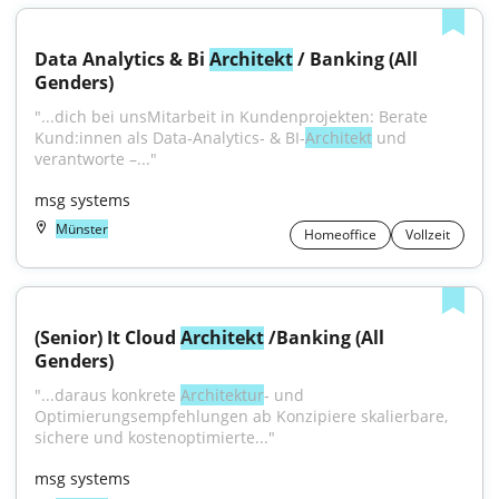
Data Analytics & Bi 
Architekt
 / Banking (All 
Genders)
"...dich bei unsMitarbeit in Kundenprojekten: Berate 
Kund:innen als Data‑Analytics‑ & BI‑
Architekt
 und 
verantworte –..."
msg systems
Münster
Homeoffice
Vollzeit
(Senior) It Cloud 
Architekt
 /Banking (All 
Genders)
"...daraus konkrete 
Architektur
‑ und 
Optimierungsempfehlungen ab Konzipiere skalierbare, 
sichere und kostenoptimierte..."
msg systems