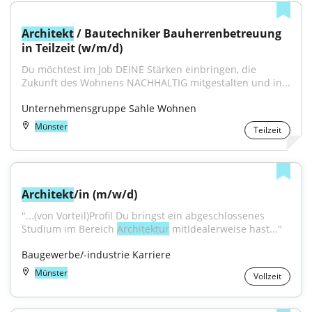
Architekt
 / Bautechniker Bauherrenbetreuung 
in Teilzeit (w/m/d)
Du möchtest im Job DEINE Stärken einbringen, die 
Zukunft des Wohnens NACHHALTIG mitgestalten und in...
Unternehmensgruppe Sahle Wohnen
Münster
Teilzeit
Architekt
/in (m/w/d)
"...(von Vorteil)Profil Du bringst ein abgeschlossenes 
Studium im Bereich 
Architektur
 mitIdealerweise hast..."
Baugewerbe/-industrie Karriere
Münster
Vollzeit