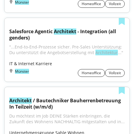
Münster
Homeoffice
Vollzeit
Salesforce Agentic 
Architekt
 - Integration (all 
genders)
"...End-to-End-Prozesse sicher. Pre-Sales Unterstützung: 
Du unterstützt die Angebotserstellung mit 
Architektur
..."
IT & Internet Karriere
Münster
Homeoffice
Vollzeit
Architekt
 / Bautechniker Bauherrenbetreuung 
In Teilzeit (w/m/d)
Du möchtest im Job DEINE Stärken einbringen, die 
Zukunft des Wohnens NACHHALTIG mitgestalten und in...
Unternehmensgruppe Sahle Wohnen