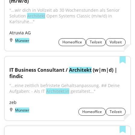
(m/w/d)
"...wir dich in Vollzeit ab 30 Wochenstunden als Senior 
Solution 
Architekt
 Open Systems Classic (m/w/d) in 
Karlsruhe..."
Atruvia AG
Münster
Homeoffice
Teilzeit
Vollzeit
IT Business Consultant / 
Architekt
 (w|m|d) | 
findic
"...eine zeitlich befristete Gehaltsanpassung. ## Deine 
Aufgaben: - Als IT 
Architekt:in
 gestaltest..."
zeb
Münster
Homeoffice
Teilzeit