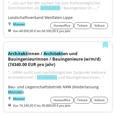
"...uns auf Sie! Wir suchen Sie zum frühestmöglichen 
Eintrittstermin als 
Architekt:in
 / Bauingenieur:in –..."
Landschaftsverband Westfalen-Lippe
Münster
Homeoffice
Teilzeit
Vollzeit
Von 48.000,00 € bis 66.500,00 € pro Jahr
Architekt
innen / 
Architekt
en und 
Bauingenieurinnen / Bauingenieure (w/m/d) 
(74340.00 EUR pro Jahr)
"...NRW) sucht zum nächstmöglichen Zeitpunkt mehrere 
Architektinnen / 
Architekten
 und Bauingenieurinnen..."
Bau- und Liegenschaftsbetrieb NRW (Niederlassung 
Münster
)
Münster
Homeoffice
Teilzeit
Vollzeit
Von 74.340,00 € bis 90.860,00 € pro Jahr