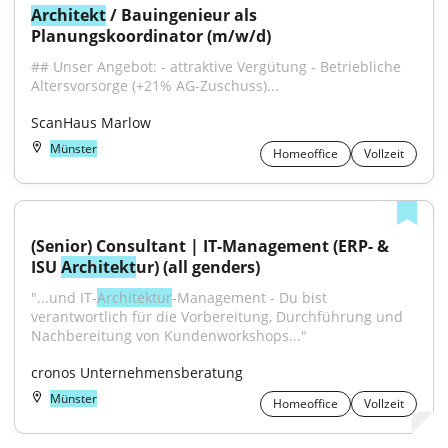
Architekt
 / Bauingenieur als 
Planungskoordinator (m/w/d)
## Unser Angebot: - attraktive Vergütung - Betriebliche 
Altersvorsorge (+21% AG-Zuschuss)...
ScanHaus Marlow
Münster
Homeoffice
Vollzeit
(Senior) Consultant | IT-Management (ERP- & 
ISU 
Architekt
ur) (all genders)
"...und IT-
Architektur
-Management - Du bist 
verantwortlich für die Vorbereitung, Durchführung und 
Nachbereitung von Kundenworkshops..."
cronos Unternehmensberatung
Münster
Homeoffice
Vollzeit