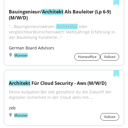
Bauingenieur/
Architekt
 Als Bauleiter (Lp 6-9) 
(M/W/D)
"...Bauingenieurswesen, 
Architektur
 oder 
vergleichbarWünschenswert: Mehrjährige Erfahrung in 
der Bauleitung Fundierte..."
German Board Advisors
Münster
Homeoffice
Vollzeit
Architekt
 Für Cloud Security - Aws (M/W/D)
Deine Aufgaben:Bei zeb gestaltest du die Zukunft der 
digitalen Sicherheit in der Cloud aktiv mit....
zeb
Münster
Vollzeit