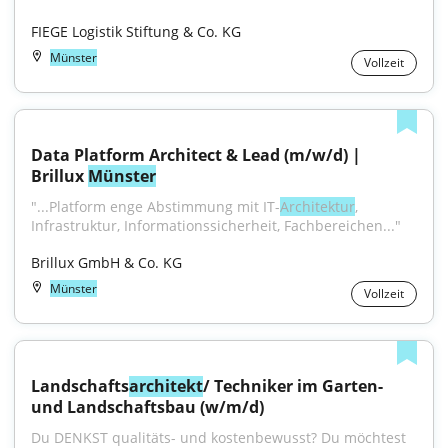
FIEGE Logistik Stiftung & Co. KG
Münster
Vollzeit
Data Platform Architect & Lead (m/w/d) | 
Brillux 
Münster
"...Platform enge Abstimmung mit IT-
Architektur
, 
Infrastruktur, Informationssicherheit, Fachbereichen..."
Brillux GmbH & Co. KG
Münster
Vollzeit
Landschafts
architekt
/ Techniker im Garten- 
und Landschaftsbau (w/m/d)
Du DENKST qualitäts- und kostenbewusst? Du möchtest 