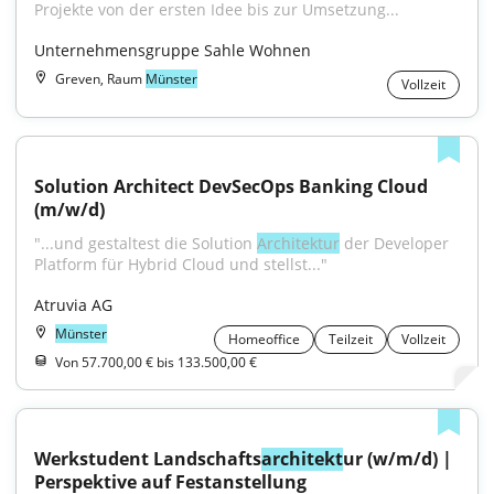
Projekte von der ersten Idee bis zur Umsetzung...
Unternehmensgruppe Sahle Wohnen
Greven, Raum
Münster
Vollzeit
Solution Architect DevSecOps Banking Cloud 
(m/w/d)
"...und gestaltest die Solution 
Architektur
 der Developer 
Platform für Hybrid Cloud und stellst..."
Atruvia AG
Münster
Homeoffice
Teilzeit
Vollzeit
Von 57.700,00 € bis 133.500,00 €
Werkstudent Landschafts
architekt
ur (w/m/d) | 
Perspektive auf Festanstellung