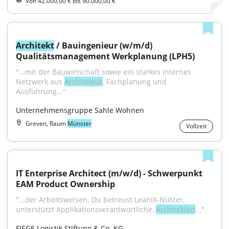
Von 42.000,00 € bis 90.000,00 €
Architekt
 / Bauingenieur (w/m/d) 
Qualitätsmanagement Werkplanung (LPH5)
"...mit der Bauwirtschaft sowie ein starkes internes 
Netzwerk aus 
Architektur
, Fachplanung und 
Ausführung..."
Unternehmensgruppe Sahle Wohnen
Greven, Raum
Münster
Vollzeit
IT Enterprise Architect (m/w/d) - Schwerpunkt 
EAM Product Ownership
"...der Arbeitsweisen. Du betreust LeanIX-Nutzer, 
unterstützt Applikationsverantwortliche, 
Architekten
..."
FIEGE Logistik Stiftung & Co. KG