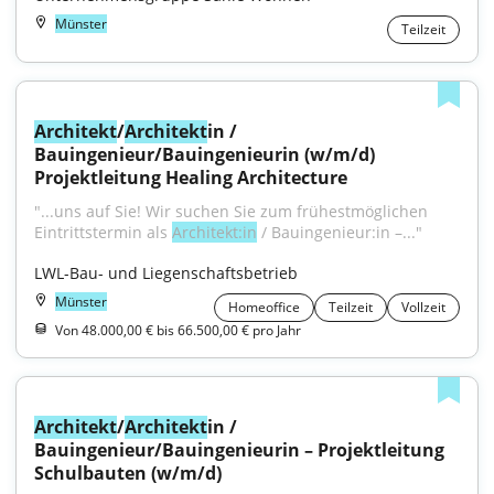
Münster
Teilzeit
Architekt
/
Architekt
in / 
Bauingenieur/Bauingenieurin (w/m/d) 
Projektleitung Healing Architecture
"...uns auf Sie! Wir suchen Sie zum frühestmöglichen 
Eintrittstermin als 
Architekt:in
 / Bauingenieur:in –..."
LWL-Bau- und Liegenschaftsbetrieb
Münster
Homeoffice
Teilzeit
Vollzeit
Von 48.000,00 € bis 66.500,00 € pro Jahr
Architekt
/
Architekt
in / 
Bauingenieur/Bauingenieurin – Projektleitung 
Schulbauten (w/m/d)