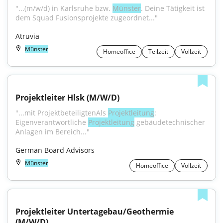
"...(m/w/d) in Karlsruhe bzw. 
Münster
. Deine Tätigkeit ist 
dem Squad Fusionsprojekte zugeordnet..."
Atruvia
Münster
Homeoffice
Teilzeit
Vollzeit
Projektleiter Hlsk (M/W/D)
"...mit ProjektbeteiligtenAls 
Projektleitung
: 
Eigenverantwortliche 
Projektleitung
 gebäudetechnischer 
Anlagen im Bereich..."
German Board Advisors
Münster
Homeoffice
Vollzeit
Projektleiter Untertagebau/Geothermie 
(M/W/D)