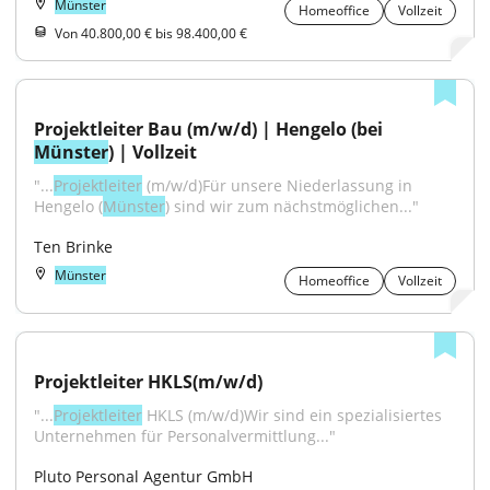
Münster
Homeoffice
Vollzeit
Von 40.800,00 € bis 98.400,00 €
Projektleiter Bau (m/w/d) | Hengelo (bei 
Münster
) | Vollzeit
"...
Projektleiter
 (m/w/d)Für unsere Niederlassung in 
Hengelo (
Münster
) sind wir zum nächstmöglichen..."
Ten Brinke
Münster
Homeoffice
Vollzeit
Projektleiter HKLS(m/w/d)
"...
Projektleiter
 HKLS (m/w/d)Wir sind ein spezialisiertes 
Unternehmen für Personalvermittlung..."
Pluto Personal Agentur GmbH