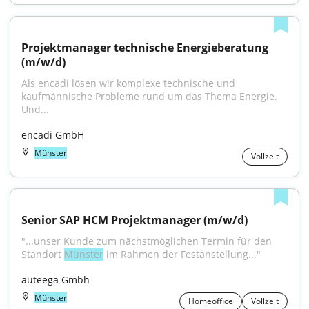
Projektmanager technische Energieberatung 
(m/w/d)
Als encadi lösen wir komplexe technische und 
kaufmännische Probleme rund um das Thema Energie. 
Und...
encadi GmbH
Münster
Vollzeit
Senior SAP HCM Projektmanager (m/w/d)
"...unser Kunde zum nächstmöglichen Termin für den 
Standort 
Münster
 im Rahmen der Festanstellung..."
auteega Gmbh
Münster
Homeoffice
Vollzeit