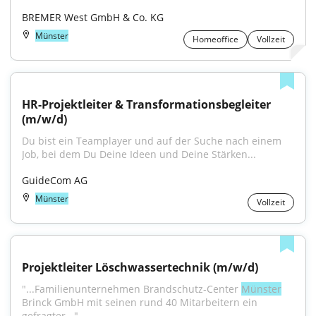
BREMER West GmbH & Co. KG
Münster
Homeoffice
Vollzeit
HR-Projektleiter & Transformationsbegleiter 
(m/w/d)
Du bist ein Teamplayer und auf der Suche nach einem 
Job, bei dem Du Deine Ideen und Deine Stärken...
GuideCom AG
Münster
Vollzeit
Projektleiter Löschwassertechnik (m/w/d)
"...Familienunternehmen Brandschutz-Center 
Münster
Brinck GmbH mit seinen rund 40 Mitarbeitern ein 
gefragter..."