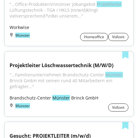
"...Office-Produkten\n\nUnser Jobangebot 
Projektleiter
Lüftungstechnik - TGA / HKLS (m/w/d)klingt 
vielversprechend?\nBei unserem..."
Workwise
Münster
Homeoffice
Vollzeit
Projektleiter Löschwassertechnik (M/W/D)
"...Familienunternehmen Brandschutz-Center 
Münster
Brinck GmbH mit seinen rund 40 Mitarbeitern ein 
gefragter..."
Brandschutz-Center 
Münster
 Brinck GmbH
Münster
Vollzeit
Gesucht: PROJEKTLEITER (m/w/d) 