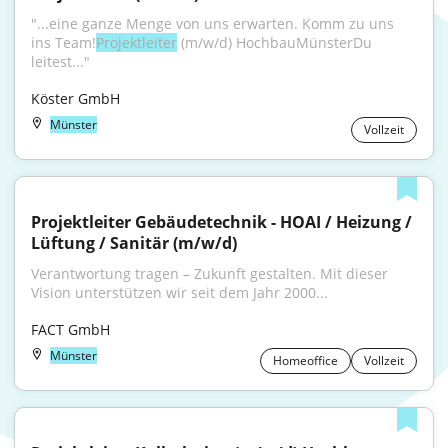
"...eine ganze Menge von uns erwarten. Komm zu uns 
ins Team!
Projektleiter
 (m/w/d) HochbauMünsterDu 
leitest..."
Köster GmbH
Münster
Vollzeit
Projektleiter Gebäudetechnik - HOAI / Heizung / 
Lüftung / Sanitär (m/w/d)
Verantwortung tragen – Zukunft gestalten. Mit dieser 
Vision unterstützen wir seit dem Jahr 2000...
FACT GmbH
Münster
Homeoffice
Vollzeit