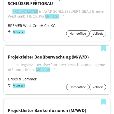
SCHLÜSSELFERTIGBAU
"...
PROJEKTLEITER
 (m/w/d) SCHLÜSSELFERTIGBAU Bremer 
West GmbH & Co. KG 
Münster
..."
BREMER West GmbH Co. KG
Münster
Homeoffice
Vollzeit
Projektleiter Bauüberwachung (M/W/D)
"...EinstiegslevelBerufserfahrene:rBereichBaumanageme
ntStandortKöln|
Münster
..."
Drees & Sommer
Münster
Homeoffice
Vollzeit
Projektleiter Bankenfusionen (M/W/D)