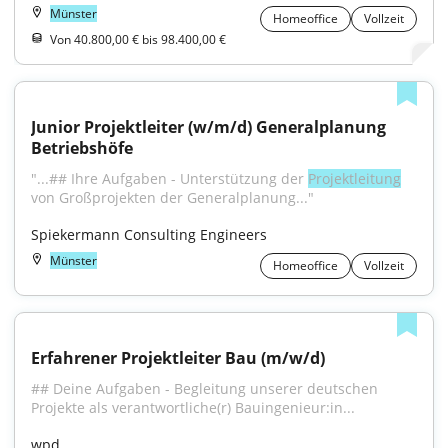
Münster
Homeoffice
Vollzeit
Von 40.800,00 € bis 98.400,00 €
Junior Projektleiter (w/m/d) Generalplanung 
Betriebshöfe
"...## Ihre Aufgaben - Unterstützung der 
Projektleitung
von Großprojekten der Generalplanung..."
Spiekermann Consulting Engineers
Münster
Homeoffice
Vollzeit
Erfahrener Projektleiter Bau (m/w/d)
## Deine Aufgaben - Begleitung unserer deutschen 
Projekte als verantwortliche(r) Bauingenieur:in...
wpd