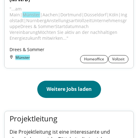
"...am 
Main|
Münster
|Aachen|Dortmund|Düsseldorf|Köln|Ing
olstadt|NürnbergAnstellungsartVollzeitUnternehmensgr
uppeDrees & SommerStartdatumnach 
VereinbarungMöchten Sie aktiv an der nachhaltigen 
Energiezukunft mitwirken..."
Drees & Sommer
Münster
Homeoffice
Vollzeit
Weitere Jobs laden
Projektleitung
Die Projektleitung ist eine interessante und