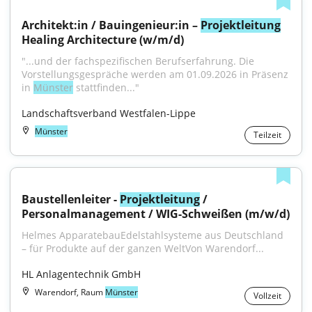
Architekt:in / Bauingenieur:in – 
Projektleitung
Healing Architecture (w/m/d)
"...und der fachspezifischen Berufserfahrung. Die 
Vorstellungsgespräche werden am 01.09.2026 in Präsenz 
in 
Münster
 stattfinden..."
Landschaftsverband Westfalen-Lippe
Münster
Teilzeit
Baustellenleiter - 
Projektleitung
 / 
Personalmanagement / WIG-Schweißen (m/w/d)
Helmes ApparatebauEdelstahlsysteme aus Deutschland 
– für Produkte auf der ganzen WeltVon Warendorf...
HL Anlagentechnik GmbH
Warendorf, Raum
Münster
Vollzeit