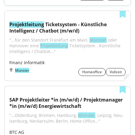
Projektleitung
 Ticketsystem - Künstliche 
Intelligenz / Chatbot (m/w/d)
"...für den Standort Frankfurt am Main, 
Münster
 oder 
Hannover eine 
Projektleitung
 Ticketsystem - Künstliche 
Intelligenz / Chatbot..."
Finanz Informatik
Münster
Homeoffice
Vollzeit
SAP Projektleiter *in (m/w/d) / Projektmanager 
*in (m/w/d) Energiewirtschaft
"...Oldenburg, Bremen, Hamburg, 
Münster
, Leipzig, Neu-
Isenburg, Neckarsulm, Berlin, Home-Office..."
BTC AG