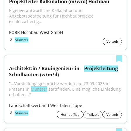
Projektleiter Kalkulation (m/w/d) Hochbau
Eigenverantwortliche Kalkulation und 
Angebotsbearbeitung für Hochbauprojekte 
(schlüsselfertig...
PORR Hochbau West GmbH
Münster
Vollzeit
Architekt:in / Bauingenieur:in – 
Projektleitung
Schulbauten (w/m/d)
"...Vorstellungsgespräche werden am 23.09.2026 in 
Präsenz in 
Münster
 stattfinden. Eine mögliche Einladung 
erhalten..."
Landschaftsverband Westfalen-Lippe
Münster
Homeoffice
Teilzeit
Vollzeit