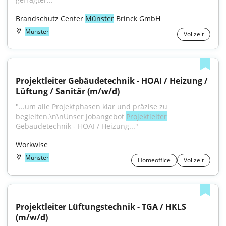
Brandschutz Center 
Münster
 Brinck GmbH
Münster
Vollzeit
Projektleiter Gebäudetechnik - HOAI / Heizung / 
Lüftung / Sanitär (m/w/d)
"...um alle Projektphasen klar und präzise zu 
begleiten.\n\nUnser Jobangebot 
Projektleiter
Gebäudetechnik - HOAI / Heizung..."
Workwise
Münster
Homeoffice
Vollzeit
Projektleiter Lüftungstechnik - TGA / HKLS 
(m/w/d)