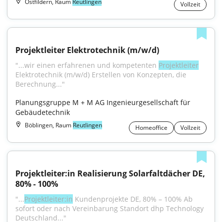
Ostfildern, Raum
Reutlingen
Vollzeit
Projektleiter Elektrotechnik (m/w/d)
"...wir einen erfahrenen und kompetenten 
Projektleiter
Elektrotechnik (m/w/d) Erstellen von Konzepten, die 
Berechnung..."
Planungsgruppe M + M AG Ingenieurgesellschaft für 
Gebäudetechnik
Böblingen, Raum
Reutlingen
Homeoffice
Vollzeit
Projektleiter:in Realisierung Solarfaltdächer DE, 
80% - 100%
"...
Projektleiter:in
 Kundenprojekte DE, 80% – 100% Ab 
sofort oder nach Vereinbarung Standort dhp Technology 
Deutschland..."