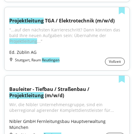
Projektleitung
 TGA / Elektrotechnik (m/w/d)
"...auf den nächsten Karriereschritt? Dann könnten das 
bald Ihre neuen Aufgaben sein: Übernahme der 
Projektleitung
..."
Ed. Züblin AG
Stuttgart, Raum
Reutlingen
Vollzeit
Bauleiter - Tiefbau / Straßenbau / 
Projektleitung
 (m/w/d)
Wir, die Nibler Unternehmensgruppe, sind ein 
überregional agierender Komplettdienstleister für...
Nibler GmbH Fernleitungsbau Hauptverwaltung 
München