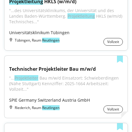
Projektleitung
 HKLS (w/m/d)
"...des Universitätsklinikums, der Universität und des 
Landes Baden-Württemberg. 
Projektleitung
 HKLS (w/m/d) 
Technisches..."
Universitätsklinikum Tübingen
Tübingen, Raum
Reutlingen
Vollzeit
Technischer Projektleiter Bau m/w/d
"...
Projektleiter
 Bau m/w/d Einsatzort: Schwieberdingen 
(Nähe Stuttgart) Kennziffer: 2025-1664 Arbeitszeit: 
Vollzeit..."
SPIE Germany Switzerland Austria GmbH
Riederich, Raum
Reutlingen
Vollzeit