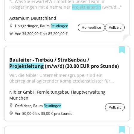
"...Was Sie erwartetWir möchten unser Team in 
Holzgerlingen mit einem/einer 
Projektleiter:in
 (w/m/d..."
Actemium Deutschland
Holzgerlingen, Raum
Reutlingen
Homeoffice
Vollzeit
Von 34.200,00 € bis 85.200,00 €
Bauleiter - Tiefbau / Straßenbau / 
Projektleitung
 (m/w/d) (30.00 EUR pro Stunde)
Wir, die Nibler Unternehmensgruppe, sind ein 
überregional agierender Komplettdienstleister für...
Nibler GmbH Fernleitungsbau Hauptverwaltung 
München
Ostfildern, Raum
Reutlingen
Vollzeit
Von 30,00 € bis 33,00 € pro Stunde