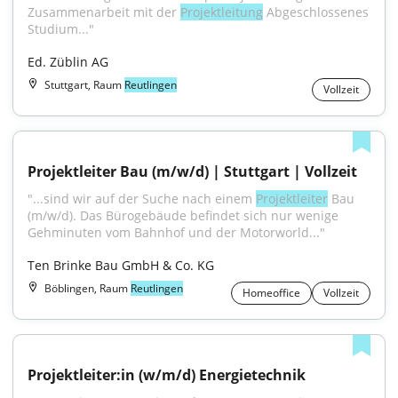
Zusammenarbeit mit der 
Projektleitung
 Abgeschlossenes 
Studium..."
Ed. Züblin AG
Stuttgart, Raum
Reutlingen
Vollzeit
Projektleiter Bau (m/w/d) | Stuttgart | Vollzeit
"...sind wir auf der Suche nach einem 
Projektleiter
 Bau 
(m/w/d). Das Bürogebäude befindet sich nur wenige 
Gehminuten vom Bahnhof und der Motorworld..."
Ten Brinke Bau GmbH & Co. KG
Böblingen, Raum
Reutlingen
Homeoffice
Vollzeit
Projektleiter:in (w/m/d) Energietechnik