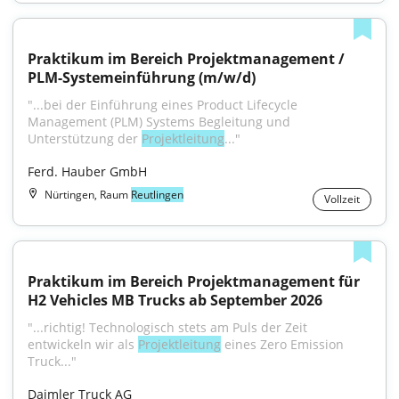
Praktikum im Bereich Projektmanagement / 
PLM-Systemeinführung (m/w/d)
"...bei der Einführung eines Product Lifecycle 
Management (PLM) Systems Begleitung und 
Unterstützung der 
Projektleitung
..."
Ferd. Hauber GmbH
Nürtingen, Raum
Reutlingen
Vollzeit
Praktikum im Bereich Projektmanagement für 
H2 Vehicles MB Trucks ab September 2026
"...richtig! Technologisch stets am Puls der Zeit 
entwickeln wir als 
Projektleitung
 eines Zero Emission 
Truck..."
Daimler Truck AG