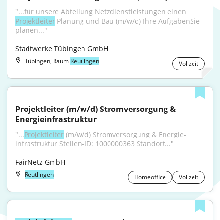
"...für unsere Abteilung Netzdienstleistungen einen 
Projektleiter
 Planung und Bau (m/w/d) Ihre AufgabenSie 
planen..."
Stadtwerke Tübingen GmbH
Tübingen, Raum
Reutlingen
Vollzeit
Projektleiter (m/w/d) Stromversorgung & 
Energieinfrastruktur
"...
Projektleiter
 (m/w/d) Stromversorgung & Energie­
infrastruktur Stellen-ID: 1000000363 Standort..."
FairNetz GmbH
Reutlingen
Homeoffice
Vollzeit