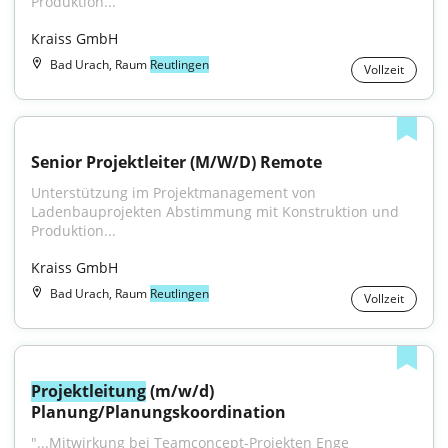
Produktion...
Kraiss GmbH
Bad Urach, Raum
Reutlingen
Vollzeit
Senior Projektleiter (M/W/D) Remote
Unterstützung im Projektmanagement von 
Ladenbauprojekten Abstimmung mit Konstruktion und 
Produktion...
Kraiss GmbH
Bad Urach, Raum
Reutlingen
Vollzeit
Projektleitung
 (m/w/d) 
Planung/Planungskoordination
"...Mitwirkung bei Teamconcept-Projekten Enge 