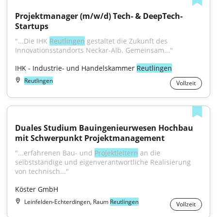
Projektmanager (m/w/d) Tech- & DeepTech-
Startups
"...Die IHK 
Reutlingen
 gestaltet die Zukunft des 
Innovationsstandorts Neckar-Alb. Gemeinsam..."
IHK - Industrie- und Handelskammer 
Reutlingen
Reutlingen
Vollzeit
Duales Studium Bauingenieurwesen Hochbau 
mit Schwerpunkt Projektmanagement
"...erfahrenen Bau- und 
Projektleitern
 an die 
selbstständige und eigenverantwortliche Realisierung 
von technisch..."
Köster GmbH
Leinfelden-Echterdingen, Raum
Reutlingen
Vollzeit