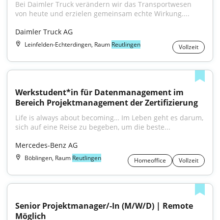
Bei Daimler Truck verändern wir das Transportwesen 
von heute und erzielen gemeinsam echte Wirkung....
Daimler Truck AG
Leinfelden-Echterdingen, Raum
Reutlingen
Vollzeit
Werkstudent*in für Datenmanagement im 
Bereich Projektmanagement der Zertifizierung
Life is always about becoming… Im Leben geht es darum, 
sich auf eine Reise zu begeben, um die beste...
Mercedes-Benz AG
Böblingen, Raum
Reutlingen
Homeoffice
Vollzeit
Senior Projektmanager/-In (M/W/D) | Remote 
Möglich