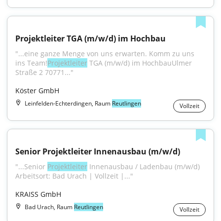
Projektleiter TGA (m/w/d) im Hochbau
"...eine ganze Menge von uns erwarten. Komm zu uns 
ins Team!
Projektleiter
 TGA (m/w/d) im HochbauUlmer 
Straße 2 70771..."
Köster GmbH
Leinfelden-Echterdingen, Raum
Reutlingen
Vollzeit
Senior Projektleiter Innenausbau (m/w/d)
"...Senior 
Projektleiter
 Innenausbau / Ladenbau (m⁠/⁠w⁠/⁠d) 
Arbeitsort: Bad Urach | Vollzeit |..."
KRAISS GmbH
Bad Urach, Raum
Reutlingen
Vollzeit