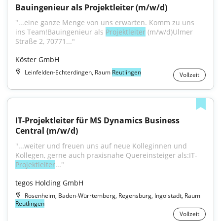
Bauingenieur als Projektleiter (m/w/d)
"...eine ganze Menge von uns erwarten. Komm zu uns 
ins Team!Bauingenieur als 
Projektleiter
 (m/w/d)Ulmer 
Straße 2, 70771..."
Köster GmbH
Leinfelden-Echterdingen, Raum
Reutlingen
Vollzeit
IT-Projektleiter für MS Dynamics Business 
Central (m/w/d)
"...weiter und freuen uns auf neue Kolleginnen und 
Kollegen, gerne auch praxisnahe Quereinsteiger als:IT-
Projektleiter
..."
tegos Holding GmbH
Rosenheim, Baden-Würrtemberg, Regensburg, Ingolstadt, Raum
Reutlingen
Vollzeit