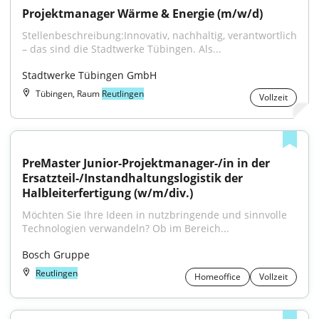
Projektmanager Wärme & Energie (m/w/d)
Stellenbeschreibung:Innovativ, nachhaltig, verantwortlich 
– das sind die Stadtwerke Tübingen. Als...
Stadtwerke Tübingen GmbH
Tübingen, Raum
Reutlingen
Vollzeit
PreMaster Junior-Projektmanager-/in in der 
Ersatzteil-/Instandhaltungslogistik der 
Halbleiterfertigung (w/m/div.)
Möchten Sie Ihre Ideen in nutzbringende und sinnvolle 
Technologien verwandeln? Ob im Bereich...
Bosch Gruppe
Reutlingen
Homeoffice
Vollzeit