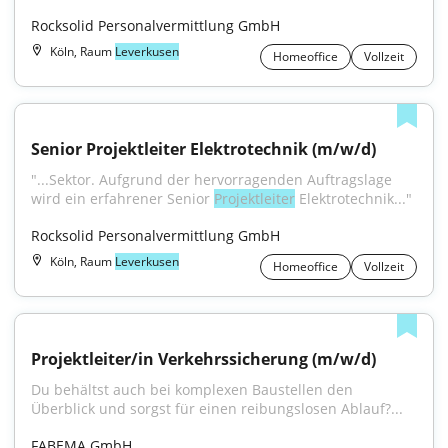
Rocksolid Personalvermittlung GmbH
Köln, Raum
Leverkusen
Homeoffice
Vollzeit
Senior Projektleiter Elektrotechnik (m/w/d)
"...Sektor. Aufgrund der hervorragenden Auftragslage 
wird ein erfahrener Senior 
Projektleiter
 Elektrotechnik..."
Rocksolid Personalvermittlung GmbH
Köln, Raum
Leverkusen
Homeoffice
Vollzeit
Projektleiter/in Verkehrssicherung (m/w/d)
Du behältst auch bei komplexen Baustellen den 
Überblick und sorgst für einen reibungslosen Ablauf?...
FABEMA GmbH