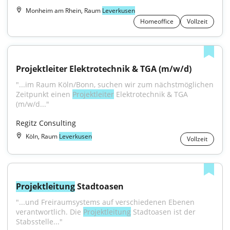
Monheim am Rhein, Raum
Leverkusen
Homeoffice
Vollzeit
Projektleiter Elektrotechnik & TGA (m/w/d)
"...im Raum Köln/Bonn, suchen wir zum nächstmöglichen 
Zeitpunkt einen 
Projektleiter
 Elektrotechnik & TGA 
(m/w/d..."
Regitz Consulting
Köln, Raum
Leverkusen
Vollzeit
Projektleitung
 Stadtoasen
"...und Freiraumsystems auf verschiedenen Ebenen 
verantwortlich. Die 
Projektleitung
 Stadtoasen ist der 
Stabsstelle..."