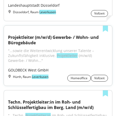
Landeshauptstadt Düsseldorf
Düsseldorf, Raum
Leverkusen
Vollzeit
Projektleiter (m/w/d) Gewerbe- / Wohn- und 
Bürogebäude
"...sowie die Weiterentwicklung unserer Talente – 
Zukunftsfähigkeit inklusive. 
Projektleiter
 (m/w/d) 
Gewerbe- / Wohn..."
GOLDBECK West GmbH
Hürth, Raum
Leverkusen
Homeoffice
Vollzeit
Techn. Projektleiter:in im Roh- und 
Schlüsselfertigbau im Berg. Land (m/w/d)
"...Techn. 
Projektleiter:in
 im Roh- und Schlüsselfertigbau 