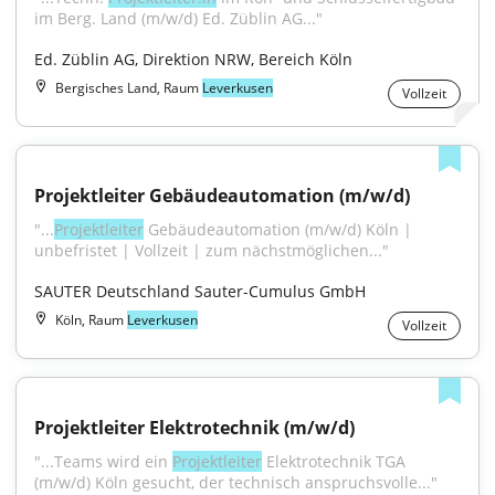
im Berg. Land (m/w/d) Ed. Züblin AG..."
Ed. Züblin AG, Direktion NRW, Bereich Köln
Bergisches Land, Raum
Leverkusen
Vollzeit
Projektleiter Gebäudeautomation (m/w/d)
"...
Projektleiter
 Gebäudeautomation (m/w/d) Köln | 
unbefristet | Vollzeit | zum nächstmöglichen..."
SAUTER Deutschland Sauter-Cumulus GmbH
Köln, Raum
Leverkusen
Vollzeit
Projektleiter Elektrotechnik (m/w/d)
"...Teams wird ein 
Projektleiter
 Elektrotechnik TGA 
(m/w/d) Köln gesucht, der technisch anspruchsvolle..."