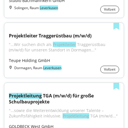
Studio Bachmannkern GmbH
Solingen, Raum
Leverkusen
Vollzeit
Projektleiter Traggerüstbau (m/w/d)
"...Wir suchen dich als 
Projektleiter
 Traggerüstbau 
(m/w/d) für unseren Standort in Dormagen..."
Teupe Holding GmbH
Dormagen, Raum
Leverkusen
Vollzeit
Projektleitung
 TGA (m/w/d) für große 
Schulbauprojekte
"...sowie die Weiterentwicklung unserer Talente – 
Zukunftsfähigkeit inklusive. 
Projektleitung
 TGA (m/w/d..."
GOLDBECK West GmbH