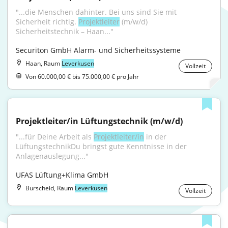
"...die Menschen dahinter. Bei uns sind Sie mit 
Sicherheit richtig. 
Projektleiter
 (m/w/d) 
Sicherheitstechnik – Haan..."
Securiton GmbH Alarm- und Sicherheitssysteme
Haan, Raum
Leverkusen
Vollzeit
Von 60.000,00 € bis 75.000,00 € pro Jahr
Projektleiter/in Lüftungstechnik (m/w/d)
"...für Deine Arbeit als 
Projektleiter/in
 in der 
LüftungstechnikDu bringst gute Kenntnisse in der 
Anlagenauslegung..."
UFAS Lüftung+Klima GmbH
Burscheid, Raum
Leverkusen
Vollzeit