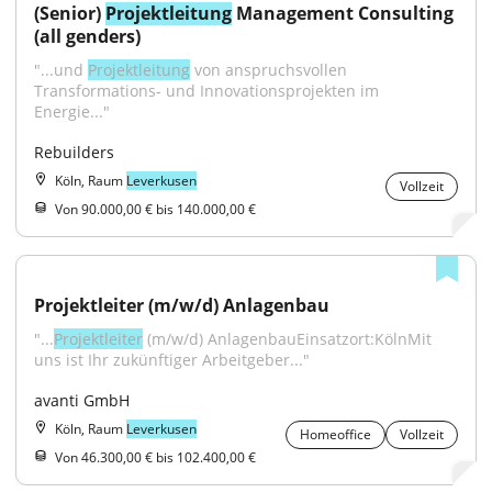
(Senior) 
Projektleitung
 Management Consulting 
(all genders)
"...und 
Projektleitung
 von anspruchsvollen 
Transformations- und Innovationsprojekten im 
Energie..."
Rebuilders
Köln, Raum
Leverkusen
Vollzeit
Von 90.000,00 € bis 140.000,00 €
Projektleiter (m/w/d) Anlagenbau
"...
Projektleiter
 (m/w/d) AnlagenbauEinsatzort:KölnMit 
uns ist Ihr zukünftiger Arbeitgeber..."
avanti GmbH
Köln, Raum
Leverkusen
Homeoffice
Vollzeit
Von 46.300,00 € bis 102.400,00 €