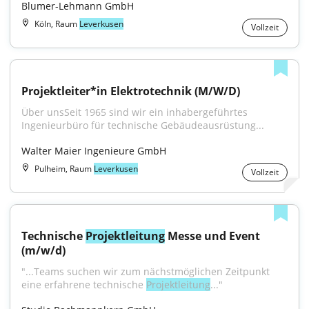
Blumer-Lehmann GmbH
Köln, Raum
Leverkusen
Vollzeit
Projektleiter*in Elektrotechnik (M/W/D)
Über unsSeit 1965 sind wir ein inhabergeführtes 
Ingenieurbüro für technische Gebäudeausrüstung...
Walter Maier Ingenieure GmbH
Pulheim, Raum
Leverkusen
Vollzeit
Technische 
Projektleitung
 Messe und Event 
(m/w/d)
"...Teams suchen wir zum nächstmöglichen Zeitpunkt 
eine erfahrene technische 
Projektleitung
..."