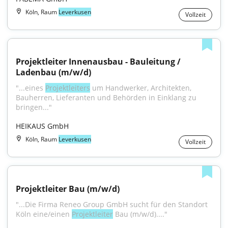
Köln, Raum
Leverkusen
Vollzeit
Projektleiter Innenausbau - Bauleitung / 
Ladenbau (m/w/d)
"...eines 
Projektleiters
 um Handwerker, Architekten, 
Bauherren, Lieferanten und Behörden in Einklang zu 
bringen..."
HEIKAUS GmbH
Köln, Raum
Leverkusen
Vollzeit
Projektleiter Bau (m/w/d)
"...Die Firma Reneo Group GmbH sucht für den Standort 
Köln eine/einen 
Projektleiter
 Bau (m/w/d)...."