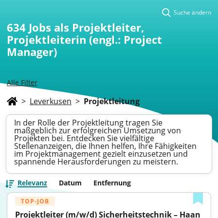
Suche ändern
634
Jobs als Projektleiter,
Projektleiterin (engl.: Project
Manager)
Alle Filter
>
Leverkusen
>
Projektleitung
In der Rolle der Projektleitung tragen Sie
maßgeblich zur erfolgreichen Umsetzung von
Projekten bei. Entdecken Sie vielfältige
Stellenanzeigen, die Ihnen helfen, Ihre Fähigkeiten
im Projektmanagement gezielt einzusetzen und
spannende Herausforderungen zu meistern.
Relevanz
Datum
Entfernung
TOP-JOB
Projektleiter (m/w/d) Sicherheitstechnik – Haan