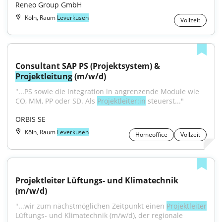
Reneo Group GmbH
Köln, Raum
Leverkusen
Vollzeit
Consultant SAP PS (Projektsystem) & 
Projektleitung
 (m/w/d)
"...PS sowie die Integration in angrenzende Module wie 
CO, MM, PP oder SD. Als 
Projektleiter:in
 steuerst..."
ORBIS SE
Köln, Raum
Leverkusen
Homeoffice
Vollzeit
Projektleiter Lüftungs- und Klimatechnik 
(m/w/d)
"...wir zum nächstmöglichen Zeitpunkt einen 
Projektleiter
Lüftungs- und Klimatechnik (m/w/d), der regionale 