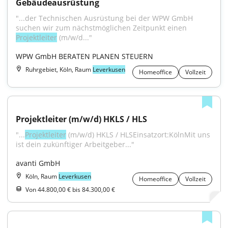
Gebäudeausrüstung
"...der Technischen Ausrüstung bei der WPW GmbH 
suchen wir zum nächstmöglichen Zeitpunkt einen 
Projektleiter
 (m/w/d..."
WPW GmbH BERATEN PLANEN STEUERN
Ruhrgebiet, Köln, Raum
Leverkusen
Homeoffice
Vollzeit
Projektleiter (m/w/d) HKLS / HLS
"...
Projektleiter
 (m/w/d) HKLS / HLSEinsatzort:KölnMit uns 
ist dein zukünftiger Arbeitgeber..."
avanti GmbH
Köln, Raum
Leverkusen
Homeoffice
Vollzeit
Von 44.800,00 € bis 84.300,00 €