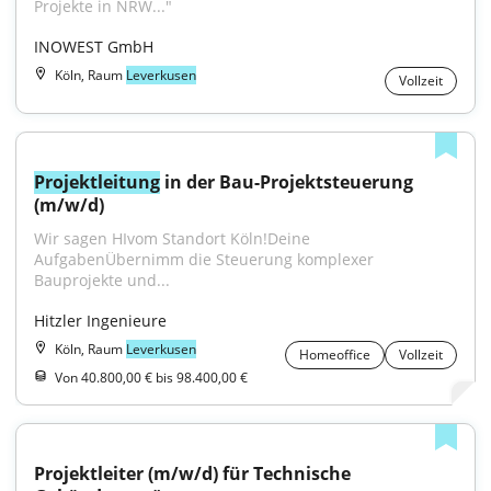
Projekte in NRW..."
INOWEST GmbH
Köln, Raum
Leverkusen
Vollzeit
Projektleitung
 in der Bau-Projektsteuerung 
(m/w/d)
Wir sagen HIvom Standort Köln!Deine 
AufgabenÜbernimm die Steuerung komplexer 
Bauprojekte und...
Hitzler Ingenieure
Köln, Raum
Leverkusen
Homeoffice
Vollzeit
Von 40.800,00 € bis 98.400,00 €
Projektleiter (m/w/d) für Technische 