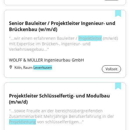
Senior Bauleiter / Projektleiter Ingenieur- und 
Brückenbau (w/m/d)
"...wir einen erfahrenen Bauleiter / 
Projektleiter
 (m/w/d) 
mit Expertise im Brücken-, Ingenieur- und 
Verkehrswegebau..."
WOLFF & MÜLLER Ingenieurbau GmbH
Köln, Raum
Leverkusen
Vollzeit
Projektleiter Schlüsselfertig- und Modulbau 
(m/w/d)
"...sowie Freude an der bereichsübergreifenden 
Zusammenarbeit Mehrjährige Berufserfahrung in der 
Projektleitung
 von schlüsselfertigen..."