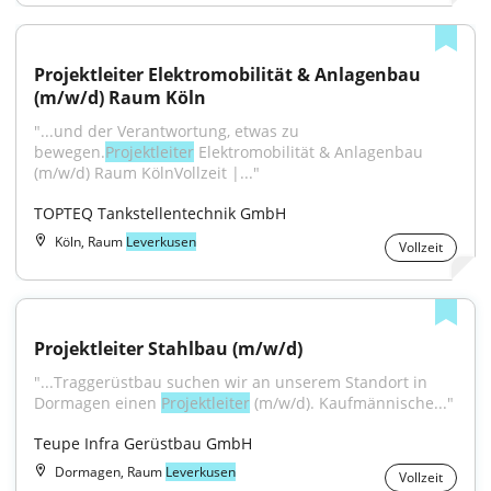
Projektleiter Elektromobilität & Anlagenbau 
(m/w/d) Raum Köln
"...und der Verantwortung, etwas zu 
bewegen.
Projektleiter
 Elektromobilität & Anlagenbau 
(m/w/d) Raum KölnVollzeit |..."
TOPTEQ Tankstellentechnik GmbH
Köln, Raum
Leverkusen
Vollzeit
Projektleiter Stahlbau (m/w/d)
"...Traggerüstbau suchen wir an unserem Standort in 
Dormagen einen 
Projektleiter
 (m/w/d). Kaufmännische..."
Teupe Infra Gerüstbau GmbH
Dormagen, Raum
Leverkusen
Vollzeit