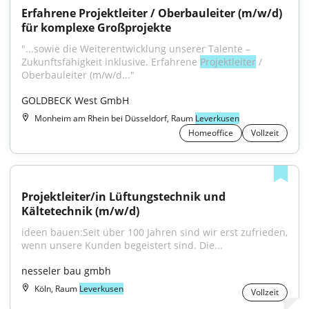
Erfahrene Projektleiter / Oberbauleiter (m/w/d) 
für komplexe Großprojekte
"...sowie die Weiterentwicklung unserer Talente – 
Zukunftsfähigkeit inklusive. Erfahrene 
Projektleiter
 / 
Oberbauleiter (m/w/d..."
GOLDBECK West GmbH
Monheim am Rhein bei Düsseldorf, Raum
Leverkusen
Homeoffice
Vollzeit
Projektleiter/in Lüftungstechnik und 
Kältetechnik (m/w/d)
ideen bauen:Seit über 100 Jahren sind wir erst zufrieden, 
wenn unsere Kunden begeistert sind. Die...
nesseler bau gmbh
Köln, Raum
Leverkusen
Vollzeit