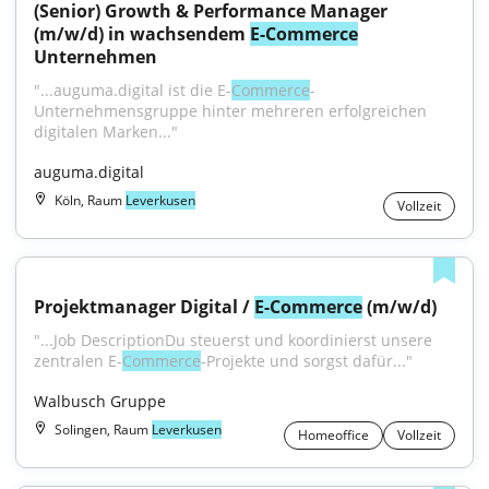
(Senior) Growth & Performance Manager 
(m/w/d) in wachsendem 
E-Commerce
Unternehmen
"...auguma.digital ist die E-
Commerce
-
Unternehmensgruppe hinter mehreren erfolgreichen 
digitalen Marken..."
auguma.digital
Köln, Raum
Leverkusen
Vollzeit
Projektmanager Digital / 
E-Commerce
 (m/w/d)
"...Job DescriptionDu steuerst und koordinierst unsere 
zentralen E-
Commerce
-Projekte und sorgst dafür..."
Walbusch Gruppe
Solingen, Raum
Leverkusen
Homeoffice
Vollzeit