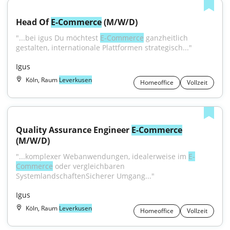
Head Of 
E-Commerce
 (M/W/D)
"...bei igus Du möchtest 
E-Commerce
 ganzheitlich 
gestalten, internationale Plattformen strategisch..."
Igus
Köln, Raum
Leverkusen
Homeoffice
Vollzeit
Quality Assurance Engineer 
E-Commerce
(M/W/D)
"...komplexer Webanwendungen, idealerweise im 
E-
Commerce
 oder vergleichbaren 
SystemlandschaftenSicherer Umgang..."
Igus
Köln, Raum
Leverkusen
Homeoffice
Vollzeit