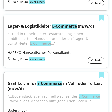
Köln, Raum
Leverkusen
Vollzeit
Lager- & Logistikleiter 
E-Commerce
 (m/w/d)
"...und in unbefristeter Festanstellung, einen 
ambitionierten, Hands-on-orientierten "Lager- & 
Logistikleiter 
E-Commerce
..."
HAPEKO Hanseatisches Personalkontor
Köln, Raum
Leverkusen
Vollzeit
Grafiker:in für 
E-Commerce
 in Voll- oder Teilzeit 
(m/w/d)
"...Bodenglück ist ein schnell wachsendes 
E-Commerce
Start-Up, das Menschen hilft, genau den Boden..."
Bodenglück