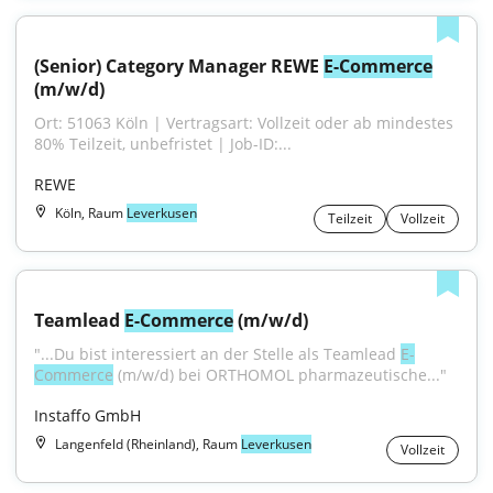
(Senior) Category Manager REWE 
E-Commerce
(m/w/d)
Ort: 51063 Köln | Vertragsart: Vollzeit oder ab mindestes 
80% Teilzeit, unbefristet | Job-ID:...
REWE
Köln, Raum
Leverkusen
Teilzeit
Vollzeit
Teamlead 
E-Commerce
 (m/w/d)
"...Du bist interessiert an der Stelle als Teamlead 
E-
Commerce
 (m/w/d) bei ORTHOMOL pharmazeutische..."
Instaffo GmbH
Langenfeld (Rheinland), Raum
Leverkusen
Vollzeit