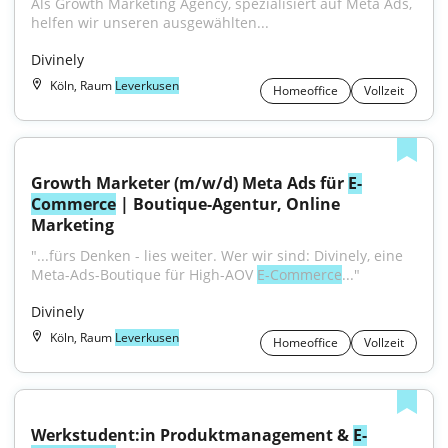
Als Growth Marketing Agency, spezialisiert auf Meta Ads, 
helfen wir unseren ausgewählten...
Divinely
Köln, Raum
Leverkusen
Homeoffice
Vollzeit
Growth Marketer (m/w/d) Meta Ads für 
E-
Commerce
 | Boutique-Agentur, Online 
Marketing
"...fürs Denken - lies weiter. Wer wir sind: Divinely, eine 
Meta-Ads-Boutique für High-AOV 
E-Commerce
..."
Divinely
Köln, Raum
Leverkusen
Homeoffice
Vollzeit
Werkstudent:in Produktmanagement & 
E-