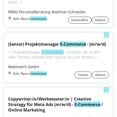
Work..."
PBMS PersonalBeratung Matthias Schneider
Köln, Raum
Leverkusen
Homeoffice
Vollzeit
(Senior) Projektmanager 
E-Commerce
 - (m/w/d)
"...Projektmanager 
E-Commerce
 - (m/w/d). Ob in Voll- 
oder Teilzeit, remote oder hybrid, bei uns findest..."
Webmatch GmbH
Köln, Raum
Leverkusen
Teilzeit
Vollzeit
Copywriter:in/Werbetexter:in | Creative 
Strategy für Meta Ads (m/w/d) - 
E-Commerce
 / 
Online Marketing