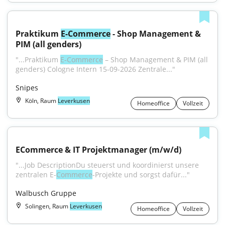
Praktikum 
E-Commerce
 - Shop Management & 
PIM (all genders)
"...Praktikum 
E-Commerce
 – Shop Management & PIM (all 
genders) Cologne Intern 15-09-2026 Zentrale..."
Snipes
Köln, Raum
Leverkusen
Homeoffice
Vollzeit
ECommerce & IT Projektmanager (m/w/d)
"...Job DescriptionDu steuerst und koordinierst unsere 
zentralen E-
Commerce
-Projekte und sorgst dafür..."
Walbusch Gruppe
Solingen, Raum
Leverkusen
Homeoffice
Vollzeit