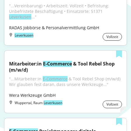
"...Vereinbarung) • Arbeitszeit: Vollzeit • Befristung: 
Unbefristete Beschäftigung • Einsatzorte: 51371 
Leverkusen
..."
RADAS Jobbörse & Personalvermittlung GmbH
Leverkusen
Vollzeit
Mitarbeiter:in 
E-Commerce
 & Tool Rebel Shop 
(m/w/d)
"...Mitarbeiter:in 
E-Commerce
 & Tool Rebel Shop (m/w/d) 
Wir glauben fest daran, dass unsere Werkzeuge..."
Wera Werkzeuge GmbH
Wuppertal, Raum
Leverkusen
Vollzeit