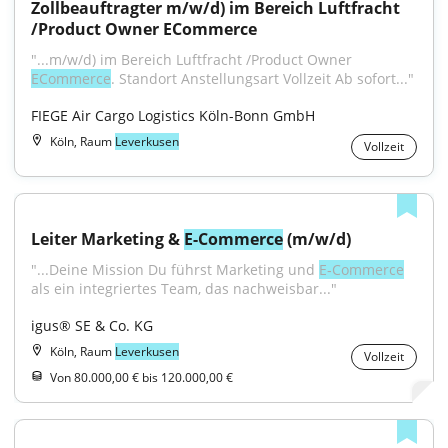
Zollbeauftragter m/w/d) im Bereich Luftfracht 
/Product Owner ECommerce
"...m/w/d) im Bereich Luftfracht /Product Owner 
ECommerce
. Standort Anstellungsart Vollzeit Ab sofort..."
FIEGE Air Cargo Logistics Köln-Bonn GmbH
Köln, Raum
Leverkusen
Vollzeit
Leiter Marketing & 
E-Commerce
 (m/w/d)
"...Deine Mission Du führst Marketing und 
E‑Commerce
als ein integriertes Team, das nachweisbar..."
igus® SE & Co. KG
Köln, Raum
Leverkusen
Vollzeit
Von 80.000,00 € bis 120.000,00 €