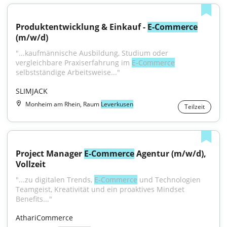
Produktentwicklung & Einkauf - 
E-Commerce
(m/w/d)
"...kaufmännische Ausbildung, Studium oder 
vergleichbare Praxiserfahrung im 
E-Commerce
selbstständige Arbeitsweise..."
SLIMJACK
Monheim am Rhein, Raum
Leverkusen
Teilzeit
Project Manager 
E-Commerce
 Agentur (m/w/d), 
Vollzeit
"...zu digitalen Trends, 
E-Commerce
 und Technologien 
Teamgeist, Kreativität und ein proaktives Mindset 
Benefits..."
AthariCommerce