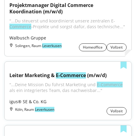
Projektmanager Digital Commerce 
Koordination (m/w/d)
"...Du steuerst und koordinierst unsere zentralen E-
Commerce
-Projekte und sorgst dafür, dass technische..."
Walbusch Gruppe
Solingen, Raum
Leverkusen
Homeoffice
Vollzeit
Leiter Marketing & 
E-Commerce
 (m/w/d)
"...Deine Mission Du führst Marketing und 
E‑Commerce
als ein integriertes Team, das nachweisbar..."
igus® SE & Co. KG
Köln, Raum
Leverkusen
Vollzeit