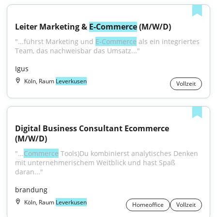
Leiter Marketing & 
E-Commerce
 (M/W/D)
"...führst Marketing und 
E‑Commerce
 als ein integriertes 
Team, das nachweisbar das Umsatz..."
Igus
Köln, Raum
Leverkusen
Vollzeit
Digital Business Consultant Ecommerce 
(M/W/D)
"...
Commerce
 Tools)Du kombinierst analytisches Denken 
mit unternehmerischem Weitblick und hast Spaß 
daran..."
brandung
Köln, Raum
Leverkusen
Homeoffice
Vollzeit