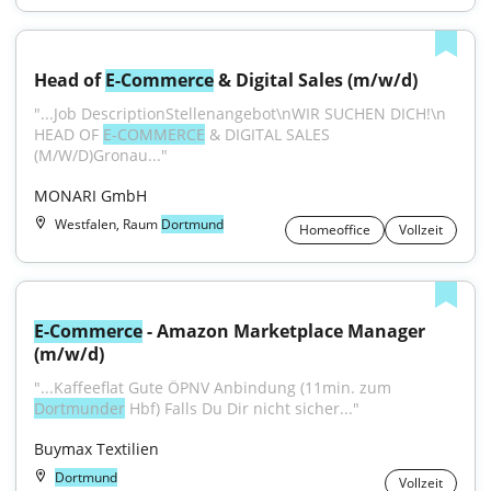
Head of 
E-Commerce
 & Digital Sales (m/w/d)
"...Job DescriptionStellenangebot\nWIR SUCHEN DICH!\n 
HEAD OF 
E-COMMERCE
 & DIGITAL SALES 
(M/W/D)Gronau..."
MONARI GmbH
Westfalen, Raum
Dortmund
Homeoffice
Vollzeit
E-Commerce
 - Amazon Marketplace Manager 
(m/w/d)
"...Kaffeeflat Gute ÖPNV Anbindung (11min. zum 
Dortmunder
 Hbf) Falls Du Dir nicht sicher..."
Buymax Textilien
Dortmund
Vollzeit