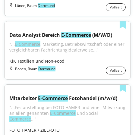
Lünen, Raum
Dortmund
Vollzeit
Data Analyst Bereich 
E-Commerce
 (M/W/D)
"...
E-Commerce
, Marketing, Betriebswirtschaft oder einer 
vergleichbaren FachrichtungIdealerweise..."
KiK Textilien und Non-Food
Bönen, Raum
Dortmund
Vollzeit
Mitarbeiter 
E-Commerce
 Fotohandel (m/w/d)
"...Festanstellung bei FOTO HAMER und einer Mitwirkung 
an allen genannten 
E-Commerce
 und Social 
Commerce
..."
FOTO HAMER / ZIELFOTO