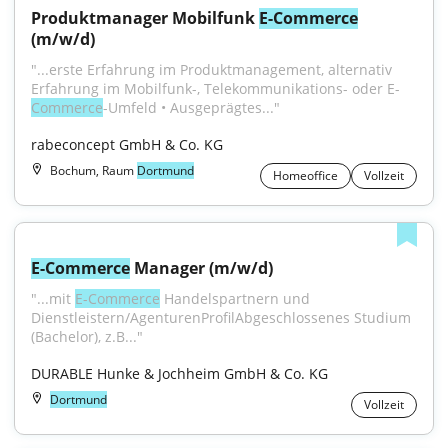
Produktmanager Mobilfunk 
E-Commerce
(m/w/d)
"...erste Erfahrung im Produktmanagement, alternativ 
Erfahrung im Mobilfunk-, Telekommunikations- oder E-
Commerce
-Umfeld • Ausgeprägtes..."
rabeconcept GmbH & Co. KG
Bochum, Raum
Dortmund
Homeoffice
Vollzeit
E-Commerce
 Manager (m/w/d)
"...mit 
E-Commerce
 Handelspartnern und 
Dienstleistern/AgenturenProfilAbgeschlossenes Studium 
(Bachelor), z.B..."
DURABLE Hunke & Jochheim GmbH & Co. KG
Dortmund
Vollzeit