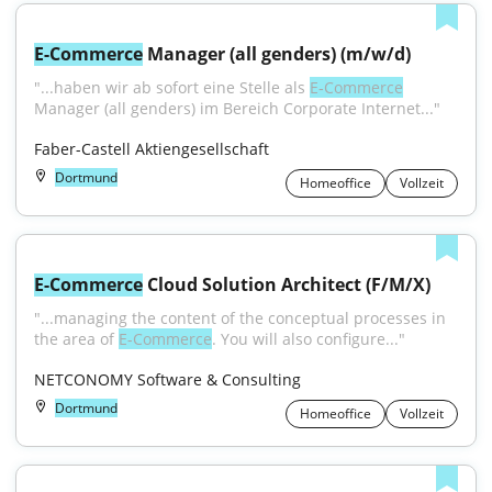
E-Commerce
 Manager (all genders) (m/w/d)
"...haben wir ab sofort eine Stelle als 
E‑Commerce
Manager (all genders) im Bereich Corporate Internet..."
Faber-Castell Aktiengesellschaft
Dortmund
Homeoffice
Vollzeit
E-Commerce
 Cloud Solution Architect (F/M/X)
"...managing the content of the conceptual processes in 
the area of 
E-Commerce
. You will also configure..."
NETCONOMY Software & Consulting
Dortmund
Homeoffice
Vollzeit