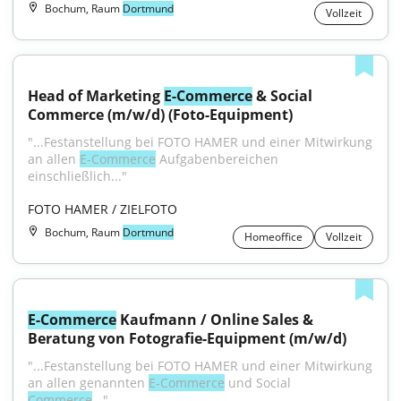
Bochum, Raum
Dortmund
Vollzeit
Head of Marketing 
E-Commerce
 & Social 
Commerce (m/w/d) (Foto-Equipment)
"...Festanstellung bei FOTO HAMER und einer Mitwirkung 
an allen 
E-Commerce
 Aufgabenbereichen 
einschließlich..."
FOTO HAMER / ZIELFOTO
Bochum, Raum
Dortmund
Homeoffice
Vollzeit
E-Commerce
 Kaufmann / Online Sales & 
Beratung von Fotografie-Equipment (m/w/d)
"...Festanstellung bei FOTO HAMER und einer Mitwirkung 
an allen genannten 
E-Commerce
 und Social 
Commerce
..."