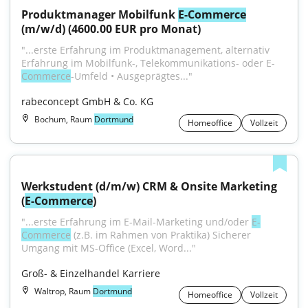
Produktmanager Mobilfunk 
E-Commerce
(m/w/d) (4600.00 EUR pro Monat)
"...erste Erfahrung im Produktmanagement, alternativ 
Erfahrung im Mobilfunk-, Telekommunikations- oder E-
Commerce
-Umfeld • Ausgeprägtes..."
rabeconcept GmbH & Co. KG
Bochum, Raum
Dortmund
Homeoffice
Vollzeit
Werkstudent (d/m/w) CRM & Onsite Marketing 
(
E-Commerce
)
"...erste Erfahrung im E-Mail-Marketing und/oder 
E-
Commerce
 (z.B. im Rahmen von Praktika) ﻿﻿Sicherer 
Umgang mit MS-Office (Excel, Word..."
Groß- & Einzelhandel Karriere
Waltrop, Raum
Dortmund
Homeoffice
Vollzeit