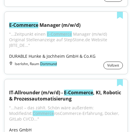
E-Commerce
 Manager (m/w/d)
"...Zeitpunkt einen 
E-Commerce
 Manager (m/w/d) 
Original Stellenanzeige auf StepStone.de Website 
JBTE_DE..."
DURABLE Hunke & Jochheim GmbH & Co.KG
Iserlohn, Raum
Dortmund
Vollzeit
IT-Allrounder (m/w/d) - 
E-Commerce
, KI, Robotic 
& Prozessautomatisierung
"...hast – das zählt. Schön wäre außerdem: 
Modified/xt:
Commerce
/osCommerce-Erfahrung, Docker, 
GitLab CI/CD..."
Ares GmbH