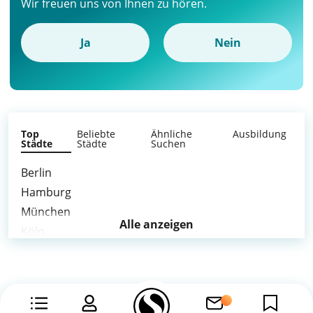
Wir freuen uns von Ihnen zu hören.
Ja
Nein
Top
Beliebte
Ähnliche
Ausbildung
Städte
Städte
Suchen
Berlin
Hamburg
München
Alle anzeigen
Köln
Frankfurt am Main
Stuttgart
Düsseldorf
Essen