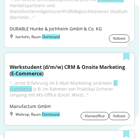
Handelspartnern und 
Dienstleistern/AgenturenProfilAbgeschlossenes Studium 
(Bachelor..."
DURABLE Hunke & Jochheim GmbH & Co. KG
Iserlohn, Raum
Dortmund
Vollzeit
Werkstudent (d/m/w) CRM & Onsite Marketing 
(
E-Commerce
)
"...erste Erfahrung im E-Mail-Marketing und/oder 
E-
Commerce
 (z.B. im Rahmen von Praktika) ﻿﻿Sicherer 
Umgang mit MS-Office (Excel, Word..."
Manufactum GmbH
Waltrop, Raum
Dortmund
Homeoffice
Vollzeit