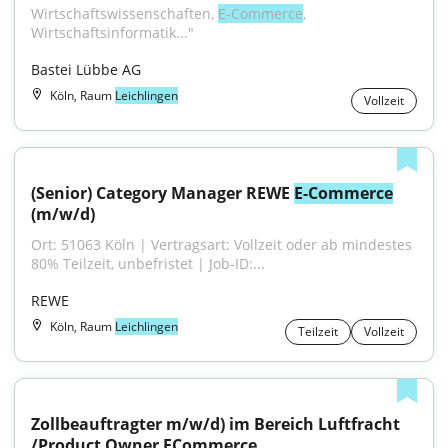
Wirtschaftswissenschaften, 
E-Commerce
, 
Wirtschaftsinformatik..."
Bastei Lübbe AG
Köln, Raum
Leichlingen
Vollzeit
(Senior) Category Manager REWE 
E-Commerce
(m/w/d)
Ort: 51063 Köln | Vertragsart: Vollzeit oder ab mindestes 
80% Teilzeit, unbefristet | Job-ID:...
REWE
Köln, Raum
Leichlingen
Teilzeit
Vollzeit
Zollbeauftragter m/w/d) im Bereich Luftfracht 
/Product Owner ECommerce