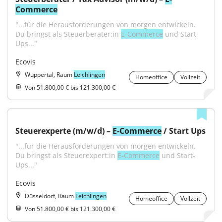
Commerce
"...für die Herausforderungen von morgen entwickeln. 
Du bringst als Steuerberater:in 
E-Commerce
 und Start-
Ups..."
Ecovis
Wuppertal, Raum
Leichlingen
Homeoffice
Vollzeit
Von 51.800,00 € bis 121.300,00 €
Steuerexperte (m/w/d) – 
E-Commerce
 / Start Ups
"...für die Herausforderungen von morgen entwickeln. 
Du bringst als Steuerexpert:in 
E-Commerce
 und Start-
Ups..."
Ecovis
Düsseldorf, Raum
Leichlingen
Homeoffice
Vollzeit
Von 51.800,00 € bis 121.300,00 €