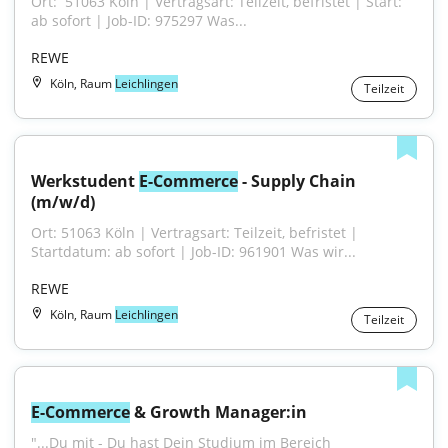
Ort: ​​​​​​ 51063 Köln | Vertragsart: Teilzeit, befristet | Start: 
ab sofort | Job-ID: 975297 Was...
REWE
Köln, Raum
Leichlingen
Teilzeit
Werkstudent 
E-Commerce
 - Supply Chain 
(m/w/d)
Ort: 51063 Köln | Vertragsart: Teilzeit, befristet | 
Startdatum: ab sofort | Job-ID: 961901 Was wir...
REWE
Köln, Raum
Leichlingen
Teilzeit
E-Commerce
 & Growth Manager:in
"...Du mit - Du hast Dein Studium im Bereich 