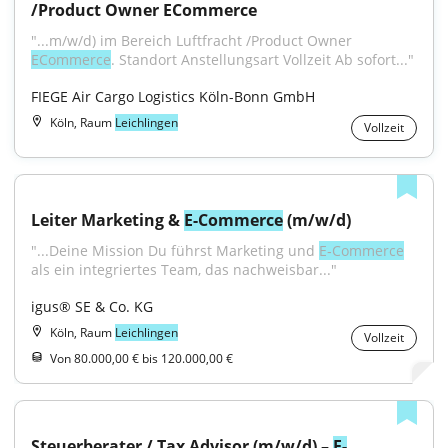
/Product Owner ECommerce
"...m/w/d) im Bereich Luftfracht /Product Owner 
ECommerce
. Standort Anstellungsart Vollzeit Ab sofort..."
FIEGE Air Cargo Logistics Köln-Bonn GmbH
Köln, Raum
Leichlingen
Vollzeit
Leiter Marketing & 
E-Commerce
 (m/w/d)
"...Deine Mission Du führst Marketing und 
E‑Commerce
als ein integriertes Team, das nachweisbar..."
igus® SE & Co. KG
Köln, Raum
Leichlingen
Vollzeit
Von 80.000,00 € bis 120.000,00 €
Steuerberater / Tax Advisor (m/w/d) – 
E-