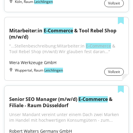
Köln, Raum
Leichlingen
Vollzeit
Mitarbeiter:in 
E-Commerce
 & Tool Rebel Shop 
(m/w/d)
"...Stellenbeschreibung:Mitarbeiter:in 
E-Commerce
 & 
Tool Rebel Shop (m/w/d) Wir glauben fest daran..."
Wera Werkzeuge GmbH
Wuppertal, Raum
Leichlingen
Vollzeit
Senior SEO Manager (m/w/d) 
E-Commerce
 & 
Filiale - Raum Düsseldorf
Unser Mandant vereint unter einem Dach zwei Marken 
im Handel mit hochwertigen Konsumgütern - zum...
Robert Walters Germany GmbH