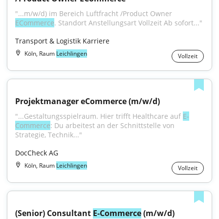
"...m/w/d) im Bereich Luftfracht /Product Owner 
ECommerce
. Standort Anstellungsart Vollzeit Ab sofort..."
Transport & Logistik Karriere
Köln, Raum
Leichlingen
Vollzeit
Projektmanager eCommerce (m/w/d)
"...Gestaltungsspielraum. Hier trifft Healthcare auf 
E-
Commerce
: Du arbeitest an der Schnittstelle von 
Strategie, Technik..."
DocCheck AG
Köln, Raum
Leichlingen
Vollzeit
(Senior) Consultant 
E-Commerce
 (m/w/d)