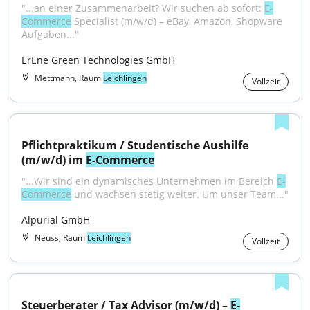
"...an einer Zusammenarbeit? Wir suchen ab sofort: 
E-
Commerce
 Specialist (m/w/d) – eBay, Amazon, Shopware 
Aufgaben..."
ErEne Green Technologies GmbH
Mettmann, Raum
Leichlingen
Vollzeit
Pflichtpraktikum / Studentische Aushilfe 
(m/w/d) im 
E-Commerce
"...Wir sind ein dynamisches Unternehmen im Bereich 
E-
Commerce
 und wachsen stetig weiter. Um unser Team..."
Alpurial GmbH
Neuss, Raum
Leichlingen
Vollzeit
Steuerberater / Tax Advisor (m/w/d) – 
E-