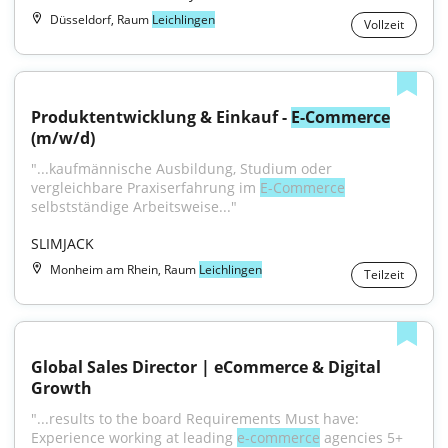
Düsseldorf, Raum
Leichlingen
Vollzeit
Produktentwicklung & Einkauf - 
E-Commerce
(m/w/d)
"...kaufmännische Ausbildung, Studium oder 
vergleichbare Praxiserfahrung im 
E-Commerce
selbstständige Arbeitsweise..."
SLIMJACK
Monheim am Rhein, Raum
Leichlingen
Teilzeit
Global Sales Director | eCommerce & Digital 
Growth
"...results to the board Requirements Must have: 
Experience working at leading 
e-commerce
 agencies 5+ 