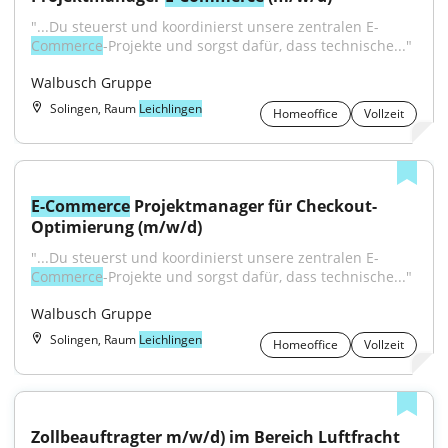
"...Du steuerst und koordinierst unsere zentralen E-
Commerce
-Projekte und sorgst dafür, dass technische..."
Walbusch Gruppe
Solingen, Raum
Leichlingen
Homeoffice
Vollzeit
E-Commerce
 Projektmanager für Checkout-
Optimierung (m/w/d)
"...Du steuerst und koordinierst unsere zentralen E-
Commerce
-Projekte und sorgst dafür, dass technische..."
Walbusch Gruppe
Solingen, Raum
Leichlingen
Homeoffice
Vollzeit
Zollbeauftragter m/w/d) im Bereich Luftfracht 