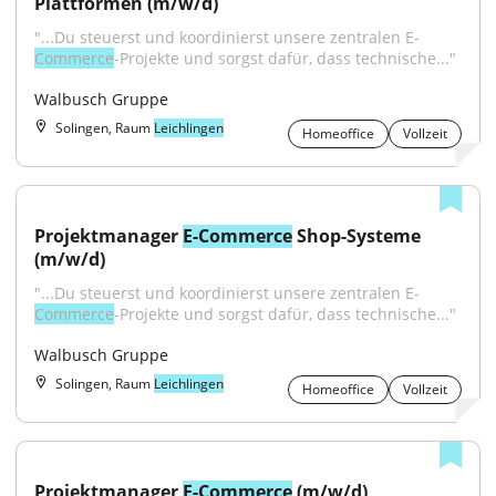
Plattformen (m/w/d)
"...Du steuerst und koordinierst unsere zentralen E-
Commerce
-Projekte und sorgst dafür, dass technische..."
Walbusch Gruppe
Solingen, Raum
Leichlingen
Homeoffice
Vollzeit
Projektmanager 
E-Commerce
 Shop-Systeme 
(m/w/d)
"...Du steuerst und koordinierst unsere zentralen E-
Commerce
-Projekte und sorgst dafür, dass technische..."
Walbusch Gruppe
Solingen, Raum
Leichlingen
Homeoffice
Vollzeit
Projektmanager 
E-Commerce
 (m/w/d)