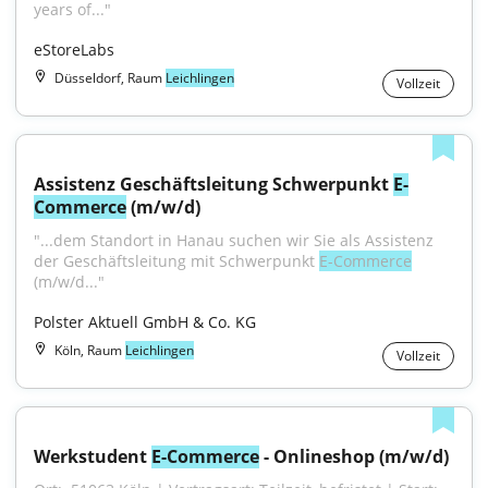
years of..."
eStoreLabs
Düsseldorf, Raum
Leichlingen
Vollzeit
Assistenz Geschäftsleitung Schwerpunkt 
E-
Commerce
 (m/w/d)
"...dem Standort in Hanau suchen wir Sie als Assistenz 
der Geschäftsleitung mit Schwerpunkt 
E-Commerce
(m/w/d..."
Polster Aktuell GmbH & Co. KG
Köln, Raum
Leichlingen
Vollzeit
Werkstudent 
E-Commerce
 - Onlineshop (m/w/d)