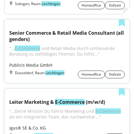
Solingen, Raum
Leichlingen
Homeoffice
Vollzeit
Senior Commerce & Retail Media Consultant (all 
genders)
"...
E-Commerce
 und Retail Media durch umfassende 
Beratung zu vielfältigen Themen. Du hilfst..."
Publicis Media GmbH
Düsseldorf, Raum
Leichlingen
Homeoffice
Vollzeit
Leiter Marketing & 
E-Commerce
 (m/w/d)
"...Deine Mission Du führst Marketing und 
E‑Commerce
als ein integriertes Team, das nachweisbar..."
igus® SE & Co. KG