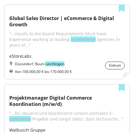
Global Sales Director | eCommerce & Digital 
Growth
"...results to the board Requirements Must have: 
Experience working at leading 
e-commerce
 agencies 5+ 
years of..."
eStoreLabs
Düsseldorf, Raum
Leichlingen
Vollzeit
Von 100.000,00 € bis 170.000,00 €
Projektmanager Digital Commerce 
Koordination (m/w/d)
"...Du steuerst und koordinierst unsere zentralen E-
Commerce
-Projekte und sorgst dafür, dass technische..."
Walbusch Gruppe