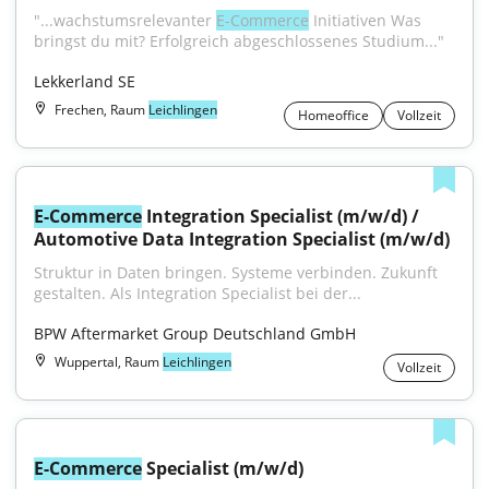
"...wachstumsrelevanter 
E-Commerce
 Initiativen Was 
bringst du mit? Erfolgreich abgeschlossenes Studium..."
Lekkerland SE
Frechen, Raum
Leichlingen
Homeoffice
Vollzeit
E-Commerce
 Integration Specialist (m/w/d) / 
Automotive Data Integration Specialist (m/w/d)
Struktur in Daten bringen. Systeme verbinden. Zukunft 
gestalten. Als Integration Specialist bei der...
BPW Aftermarket Group Deutschland GmbH
Wuppertal, Raum
Leichlingen
Vollzeit
E-Commerce
 Specialist (m/w/d)