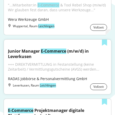
"...Mitarbeiter:in 
E-Commerce
 & Tool Rebel Shop (m/w/d) 
Wir glauben fest daran, dass unsere Werkzeuge..."
Wera Werkzeuge GmbH
Wuppertal, Raum
Leichlingen
Vollzeit
Junior Manager 
E-Commerce
 (m/w/d) in 
Leverkusen
+++ DIREKTVERMITTLUNG in Festanstellung (keine 
Zeitarbeit) / Vermittlungsgutscheine (AVGS) werden...
RADAS Jobbörse & Personalvermittlung GmbH
Leverkusen, Raum
Leichlingen
Vollzeit
E-Commerce
 Projektmanager digitale 