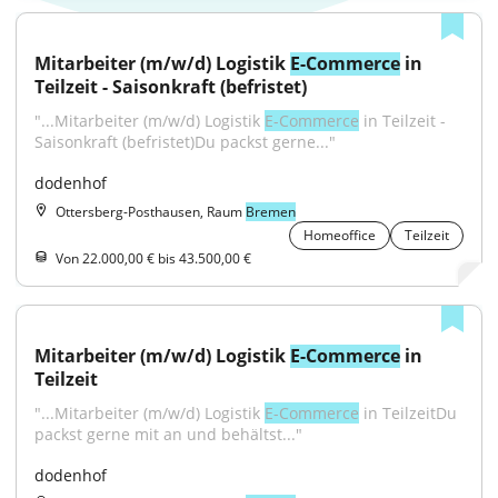
Mitarbeiter (m/w/d) Logistik 
E-Commerce
 in 
Teilzeit - Saisonkraft (befristet)
"...Mitarbeiter (m/w/d) Logistik 
E-Commerce
 in Teilzeit - 
Saisonkraft (befristet)Du packst gerne..."
dodenhof
Ottersberg-Posthausen, Raum
Bremen
Homeoffice
Teilzeit
Von 22.000,00 € bis 43.500,00 €
Mitarbeiter (m/w/d) Logistik 
E-Commerce
 in 
Teilzeit
"...Mitarbeiter (m/w/d) Logistik 
E-Commerce
 in TeilzeitDu 
packst gerne mit an und behältst..."
dodenhof