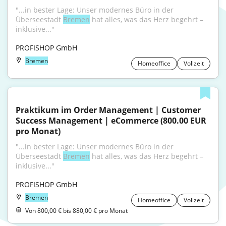
"...in bester Lage: Unser modernes Büro in der 
Überseestadt 
Bremen
 hat alles, was das Herz begehrt – 
inklusive..."
PROFISHOP GmbH
Bremen
Homeoffice
Vollzeit
Praktikum im Order Management | Customer 
Success Management | eCommerce (800.00 EUR 
pro Monat)
"...in bester Lage: Unser modernes Büro in der 
Überseestadt 
Bremen
 hat alles, was das Herz begehrt – 
inklusive..."
PROFISHOP GmbH
Bremen
Homeoffice
Vollzeit
Von 800,00 € bis 880,00 € pro Monat