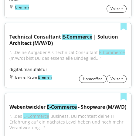
Bremen
Vollzeit
Technical Consultant 
E-Commerce
 | Solution 
Architect (M/W/D)
"...Deine AufgabenAls Technical Consultant 
E-Commerce
(m/w/d) bist Du das essenzielle Bindeglied..."
digital.manufaktur
Berne, Raum
Bremen
Homeoffice
Vollzeit
Webentwickler 
E-Commerce
 - Shopware (M/W/D)
"...des 
E-Commerce
 Business. Du möchtest deine IT 
Erfahrung auf ein nächstes Level heben und noch mehr 
Verantwortung..."