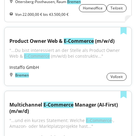
Ottersberg-Posthausen, Raum
Bremen
Homeoffice
Teilzeit
Von 22.000,00 € bis 43.500,00 €
Product Owner Web & 
E-Commerce
 (m/w/d)
"...Du bist interessiert an der Stelle als Product Owner 
Web & 
E-Commerce
 (m/w/d) bei construktiv..."
Instaffo GmbH
Bremen
Vollzeit
Multichannel 
E-Commerce
 Manager (AI-First) 
(m/w/d)
"...und ein kurzes Statement: Welche 
E-Commerce
-, 
Amazon- oder Marktplatzprojekte hast..."