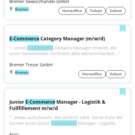
Bremer Gewürzhandel GmbH
Bremen
Homeoffice
Teilzeit
Vollzeit
E-Commerce
 Category Manager (m/w/d)
"...einen 
E-Commerce
 Category Manager (m/w/d), der 
unser bestehendes Sortiment aktiv weiterentwickelt..."
Bremer Tresor GmbH
Bremen
Homeoffice
Vollzeit
Junior 
E-Commerce
 Manager - Logistik & 
Fullfillement m/w/d
"...etwas aufzubauen, das wirklich zählt. Deine Rolle Wir 
suchen einen Junior 
E-Commerce
 Manager - Logistik..."
Anio