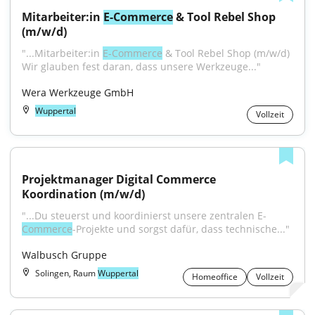
Mitarbeiter:in 
E-Commerce
 & Tool Rebel Shop 
(m/w/d)
"...Mitarbeiter:in 
E-Commerce
 & Tool Rebel Shop (m/w/d) 
Wir glauben fest daran, dass unsere Werkzeuge..."
Wera Werkzeuge GmbH
Wuppertal
Vollzeit
Projektmanager Digital Commerce 
Koordination (m/w/d)
"...Du steuerst und koordinierst unsere zentralen E-
Commerce
-Projekte und sorgst dafür, dass technische..."
Walbusch Gruppe
Solingen, Raum
Wuppertal
Homeoffice
Vollzeit