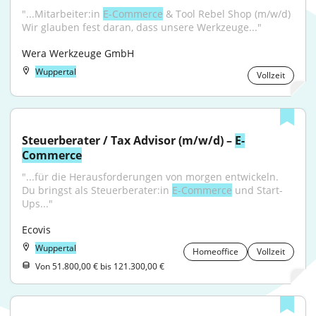
"...Mitarbeiter:in 
E-Commerce
 & Tool Rebel Shop (m/w/d) 
Wir glauben fest daran, dass unsere Werkzeuge..."
Wera Werkzeuge GmbH
Wuppertal
Vollzeit
Steuerberater / Tax Advisor (m/w/d) – 
E-
Commerce
"...für die Herausforderungen von morgen entwickeln. 
Du bringst als Steuerberater:in 
E-Commerce
 und Start-
Ups..."
Ecovis
Wuppertal
Homeoffice
Vollzeit
Von 51.800,00 € bis 121.300,00 €