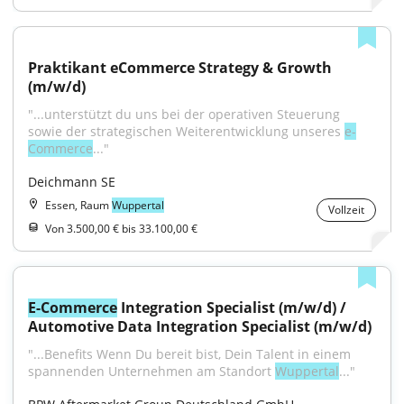
Praktikant eCommerce Strategy & Growth 
(m/w/d)
"...unterstützt du uns bei der operativen Steuerung 
sowie der strategischen Weiterentwicklung unseres 
e-
Commerce
..."
Deichmann SE
Essen, Raum
Wuppertal
Vollzeit
Von 3.500,00 € bis 33.100,00 €
E-Commerce
 Integration Specialist (m/w/d) / 
Automotive Data Integration Specialist (m/w/d)
"...Benefits Wenn Du bereit bist, Dein Talent in einem 
spannenden Unternehmen am Standort 
Wuppertal
..."