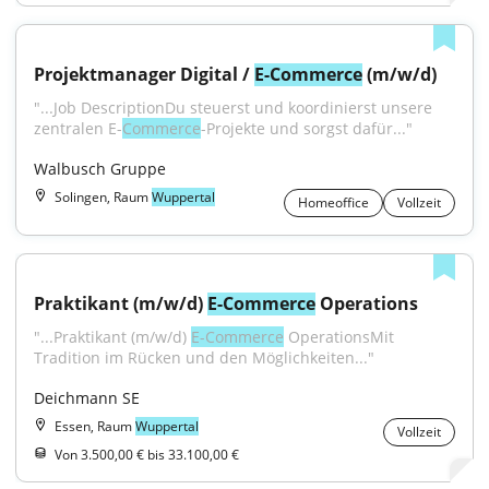
Projektmanager Digital / 
E-Commerce
 (m/w/d)
"...Job DescriptionDu steuerst und koordinierst unsere 
zentralen E-
Commerce
-Projekte und sorgst dafür..."
Walbusch Gruppe
Solingen, Raum
Wuppertal
Homeoffice
Vollzeit
Praktikant (m/w/d) 
E-Commerce
 Operations
"...Praktikant (m/w/d) 
E-Commerce
 OperationsMit 
Tradition im Rücken und den Möglichkeiten..."
Deichmann SE
Essen, Raum
Wuppertal
Vollzeit
Von 3.500,00 € bis 33.100,00 €