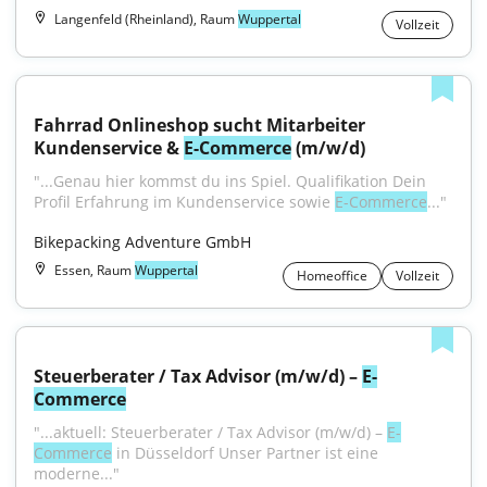
Langenfeld (Rheinland), Raum
Wuppertal
Vollzeit
Fahrrad Onlineshop sucht Mitarbeiter 
Kundenservice & 
E-Commerce
 (m/w/d)
"...Genau hier kommst du ins Spiel. Qualifikation Dein 
Profil Erfahrung im Kundenservice sowie 
E-Commerce
..."
Bikepacking Adventure GmbH
Essen, Raum
Wuppertal
Homeoffice
Vollzeit
Steuerberater / Tax Advisor (m/w/d) – 
E-
Commerce
"...aktuell: Steuerberater / Tax Advisor (m/w/d) – 
E-
Commerce
 in Düsseldorf Unser Partner ist eine 
moderne..."