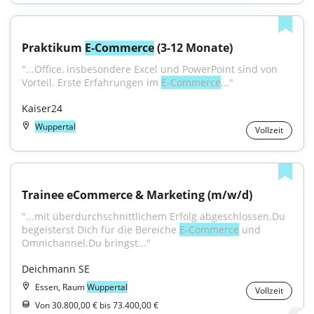
Praktikum 
E-Commerce
 (3-12 Monate)
"...Office, insbesondere Excel und PowerPoint sind von 
Vorteil. Erste Erfahrungen im 
E-Commerce
..."
Kaiser24
Wuppertal
Vollzeit
Trainee eCommerce & Marketing (m/w/d)
"...mit überdurchschnittlichem Erfolg abgeschlossen.Du 
begeisterst Dich für die Bereiche 
E-Commerce
 und 
Omnichannel.Du bringst..."
Deichmann SE
Essen, Raum
Wuppertal
Vollzeit
Von 30.800,00 € bis 73.400,00 €