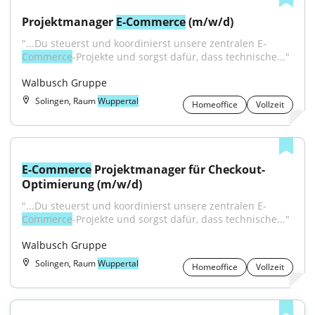
Projektmanager 
E-Commerce
 (m/w/d)
"...Du steuerst und koordinierst unsere zentralen E-
Commerce
-Projekte und sorgst dafür, dass technische..."
Walbusch Gruppe
Solingen, Raum
Wuppertal
Homeoffice
Vollzeit
E-Commerce
 Projektmanager für Checkout-
Optimierung (m/w/d)
"...Du steuerst und koordinierst unsere zentralen E-
Commerce
-Projekte und sorgst dafür, dass technische..."
Walbusch Gruppe
Solingen, Raum
Wuppertal
Homeoffice
Vollzeit