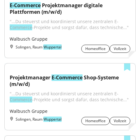
E-Commerce
 Projektmanager digitale 
Plattformen (m/w/d)
"...Du steuerst und koordinierst unsere zentralen E-
Commerce
-Projekte und sorgst dafür, dass technische..."
Walbusch Gruppe
Solingen, Raum
Wuppertal
Homeoffice
Vollzeit
Projektmanager 
E-Commerce
 Shop-Systeme 
(m/w/d)
"...Du steuerst und koordinierst unsere zentralen E-
Commerce
-Projekte und sorgst dafür, dass technische..."
Walbusch Gruppe
Solingen, Raum
Wuppertal
Homeoffice
Vollzeit