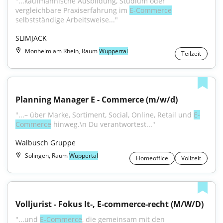
"...kaufmännische Ausbildung, Studium oder 
vergleichbare Praxiserfahrung im 
E-Commerce
selbstständige Arbeitsweise..."
SLIMJACK
Monheim am Rhein, Raum
Wuppertal
Teilzeit
Planning Manager E - Commerce (m/w/d)
"...– über Marke, Sortiment, Social, Online, Retail und 
E-
Commerce
 hinweg.\n Du verantwortest..."
Walbusch Gruppe
Solingen, Raum
Wuppertal
Homeoffice
Vollzeit
Volljurist - Fokus It‑, E‑commerce‑recht (M/W/D)
"...und 
E‑Commerce
, die gemeinsam mit den 