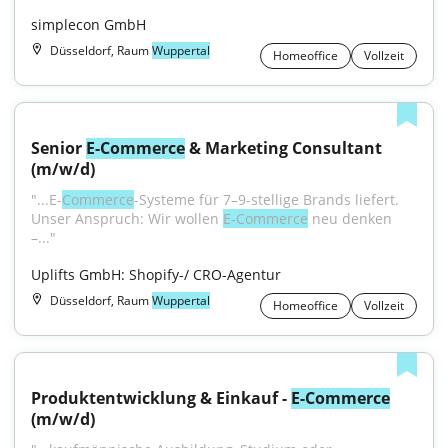
simplecon GmbH
Düsseldorf, Raum
Wuppertal
Homeoffice
Vollzeit
Senior 
E-Commerce
 & Marketing Consultant 
(m/w/d)
"...E-
Commerce
-Systeme für 7–9-stellige Brands liefert. 
Unser Anspruch: Wir wollen 
E-Commerce
 neu denken 
–..."
Uplifts GmbH: Shopify-/ CRO-Agentur
Düsseldorf, Raum
Wuppertal
Homeoffice
Vollzeit
Produktentwicklung & Einkauf - 
E-Commerce
(m/w/d)