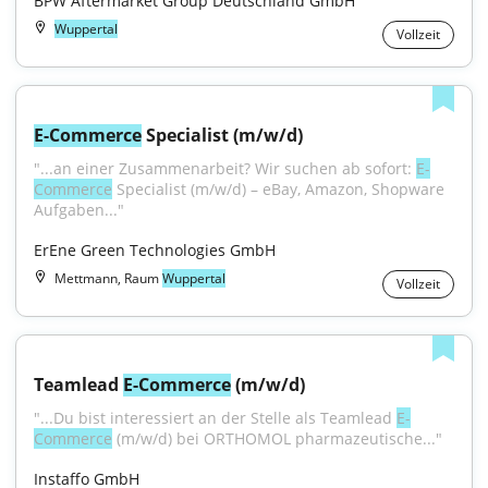
BPW Aftermarket Group Deutschland GmbH
Wuppertal
Vollzeit
E-Commerce
 Specialist (m/w/d)
"...an einer Zusammenarbeit? Wir suchen ab sofort: 
E-
Commerce
 Specialist (m/w/d) – eBay, Amazon, Shopware 
Aufgaben..."
ErEne Green Technologies GmbH
Mettmann, Raum
Wuppertal
Vollzeit
Teamlead 
E-Commerce
 (m/w/d)
"...Du bist interessiert an der Stelle als Teamlead 
E-
Commerce
 (m/w/d) bei ORTHOMOL pharmazeutische..."
Instaffo GmbH