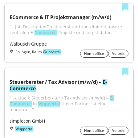
ECommerce & IT Projektmanager (m/w/d)
"...Job DescriptionDu steuerst und koordinierst unsere 
zentralen E-
Commerce
-Projekte und sorgst dafür..."
Walbusch Gruppe
Solingen, Raum
Wuppertal
Homeoffice
Vollzeit
Steuerberater / Tax Advisor (m/w/d) – 
E-
Commerce
"...aktuell: Steuerberater / Tax Advisor (m/w/d) – 
E-
Commerce
 in 
Wuppertal
 Unser Partner ist eine 
moderne..."
simplecon GmbH
Wuppertal
Homeoffice
Vollzeit