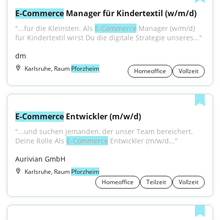
E-Commerce
 Manager für Kindertextil (w/m/d)
"...für die Kleinsten. Als 
E-Commerce
 Manager (w/m/d) 
für Kindertextil wirst Du die digitale Strategie unseres..."
dm
Karlsruhe, Raum
Pforzheim
Homeoffice
Vollzeit
E-Commerce
 Entwickler (m/w/d)
"...und suchen jemanden, der unser Team bereichert. 
Deine Rolle Als 
E-Commerce
 Entwickler (m/w/d..."
Aurivian GmbH
Karlsruhe, Raum
Pforzheim
Homeoffice
Teilzeit
Vollzeit