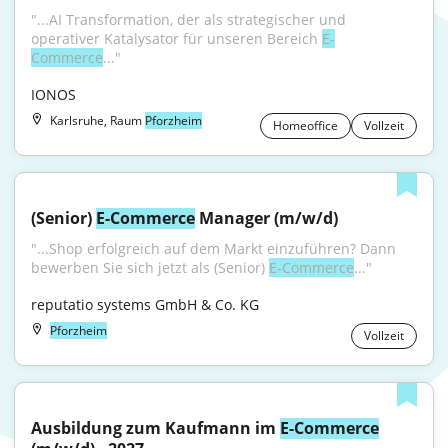
"...AI Transformation, der als strategischer und 
operativer Katalysator für unseren Bereich 
E-
Commerce
..."
IONOS
Karlsruhe, Raum
Pforzheim
Homeoffice
Vollzeit
(Senior) 
E-Commerce
 Manager (m/w/d)
"...Shop erfolgreich auf dem Markt einzuführen? Dann 
bewerben Sie sich jetzt als (Senior) 
E-Commerce
..."
reputatio systems GmbH & Co. KG
Pforzheim
Vollzeit
Ausbildung zum Kaufmann im 
E-Commerce