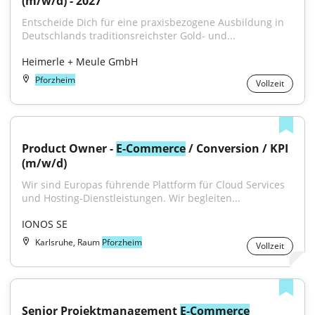
(m/w/d) - 2027
Entscheide Dich für eine praxisbezogene Ausbildung in 
Deutschlands traditionsreichster Gold- und...
Heimerle + Meule GmbH
Pforzheim
Vollzeit
Product Owner - 
E-Commerce
 / Conversion / KPI 
(m/w/d)
Wir sind Europas führende Plattform für Cloud Services 
und Hosting-Dienstleistungen. Wir begleiten...
IONOS SE
Karlsruhe, Raum
Pforzheim
Vollzeit
Senior Projektmanagement 
E-Commerce