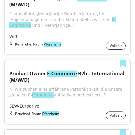
(M/W/D)
"...AusbildungMehrjährige Berufserfahrung im 
Projektmanagement an der Schnittstelle zwischen 
E-
Commerce
 und ITMehrjährige..."
Witt
Karlsruhe, Raum
Pforzheim
Vollzeit
Product Owner 
E-Commerce
 B2b – International 
(M/W/D)
"...Wir suchen eine erfahrene Persönlichkeit, die unsere 
globalen E‑
Commerce
‑Initiativen orchestriert..."
SEW-Eurodrive
Bruchsal, Raum
Pforzheim
Vollzeit