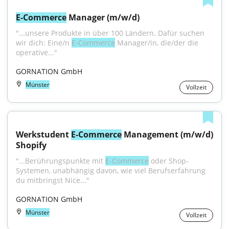
E-Commerce
 Manager (m/w/d)
"...unsere Produkte in über 100 Ländern. Dafür suchen 
wir dich: Eine/n 
E-Commerce
 Manager/in, die/der die 
operative..."
GORNATION GmbH
Münster
Vollzeit
Werkstudent 
E-Commerce
 Management (m/w/d) 
Shopify
"...Berührungspunkte mit 
E-Commerce
 oder Shop-
Systemen, unabhängig davon, wie viel Berufserfahrung 
du mitbringst Nice..."
GORNATION GmbH
Münster
Vollzeit