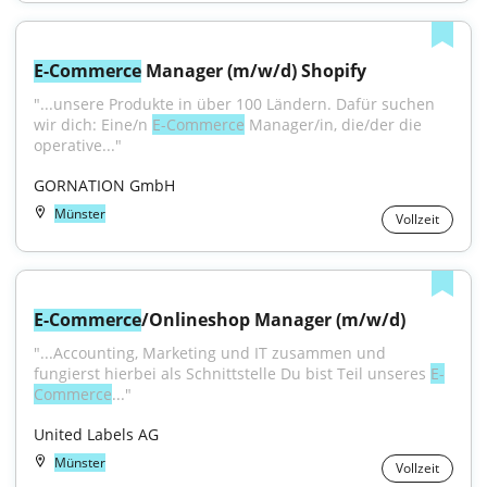
E-Commerce
 Manager (m/w/d) Shopify
"...unsere Produkte in über 100 Ländern. Dafür suchen 
wir dich: Eine/n 
E-Commerce
 Manager/in, die/der die 
operative..."
GORNATION GmbH
Münster
Vollzeit
E-Commerce
/Onlineshop Manager (m/w/d)
"...Accounting, Marketing und IT zusammen und 
fungierst hierbei als Schnittstelle Du bist Teil unseres 
E-
Commerce
..."
United Labels AG
Münster
Vollzeit