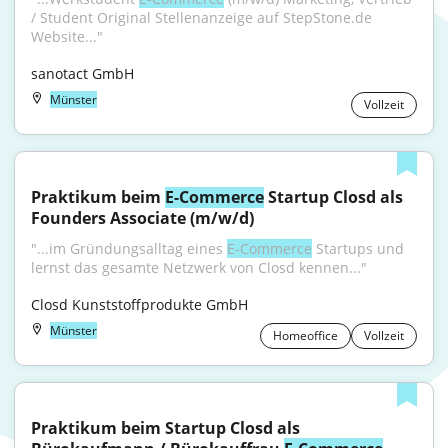
/ Student Original Stellenanzeige auf StepStone.de 
Website..."
sanotact GmbH
Münster
Vollzeit
Praktikum beim 
E-Commerce
 Startup Closd als 
Founders Associate (m/w/d)
"...im Gründungsalltag eines 
E-Commerce
 Startups und 
lernst das gesamte Netzwerk von Closd kennen..."
Closd Kunststoffprodukte GmbH
Münster
Homeoffice
Vollzeit
Praktikum beim Startup Closd als 