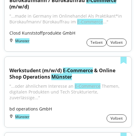
Bürokaufmann / Bürokauffrau 
E-Commerce
(m/w/d)
"...made in Germany im Onlinehandel Als Praktikant*in 
Bürokaufmann/ Bürokauffrau im 
E-Commerce
..."
Closd Kunststoffprodukte GmbH
Münster
Teilzeit
Vollzeit
Werkstudent (m/w/d) 
E-Commerce
 & Online 
Shop Operations 
Münster
"...oder ähnlichem Interesse an 
E-Commerce
 Themen, 
digitalen Produkten und Tech Strukturierte, 
zuverlässige..."
bd operations GmbH
Münster
Vollzeit