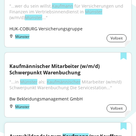
"...wer du sein willst.
Kaufmann
 für Versicherungen und 
Finanzen im Vertriebsinnendienst in 
Münster
(w/m/d)
Münster
..."
HUK-COBURG Versicherungsgruppe
Münster
Vollzeit
Kaufmännischer Mitarbeiter (w/m/d) 
Schwerpunkt Warenbuchung
"...in 
Münster
 als: 
Kaufmännischer
 Mitarbeiter (w/m/d) 
Schwerpunkt Warenbuchung Die Servicestation..."
Bw Bekleidungsmanagement GmbH
Münster
Vollzeit