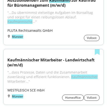
Auszubildende/r zum 
Kaufmann
/zur Kauffrau 
für Büromanagement (m/w/d)
"...Du übernimmst vielseitige Aufgaben im Büroalltag 
und sorgst für einen reibungslosen Ablauf. 
Kaufmännische
..."
PLUTA Rechtsanwalts GmbH
Münster
Vollzeit
Kaufmännischer Mitarbeiter - Landwirtschaft 
(w/m/d)
"...dass Prozesse, Daten und die Zusammenarbeit 
zuverlässig und effizient funktionieren. 
Kaufmännischer
Mitarbeiter..."
WESTFLEISCH SCE mbH
Münster
Homeoffice
Vollzeit