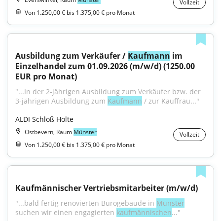
Vollzeit
Von 1.250,00 € bis 1.375,00 € pro Monat
Ausbildung zum Verkäufer / 
Kaufmann
 im 
Einzelhandel zum 01.09.2026 (m/w/d) (1250.00 
EUR pro Monat)
"...In der 2-jährigen Ausbildung zum Verkäufer bzw. der 
3-jährigen Ausbildung zum 
Kaufmann
 / zur Kauffrau..."
ALDI Schloß Holte
Ostbevern, Raum
Münster
Vollzeit
Von 1.250,00 € bis 1.375,00 € pro Monat
Kaufmännischer Vertriebsmitarbeiter (m/w/d)
"...bald fertig renovierten Bürogebäude in 
Münster
suchen wir einen engagierten 
kaufmännischen
..."