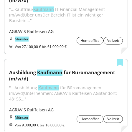
(m/w/d)
"...Kauffrau/
Kaufmann
 IT Financial Management 
(m/w/d)Über unsDer Bereich IT ist ein wichtiger 
Baustein..."
AGRAVIS Raiffeisen AG
Münster
Homeoffice
Vollzeit
Von 27.100,00 € bis 61.000,00 €
Ausbildung 
Kaufmann
 für Büromanagement 
(m/w/d)
"...Ausbildung 
Kaufmann
 für Büromanagement 
(m/w/d)Unternehmen: AGRAVIS Raiffeisen AGStandort: 
48155..."
AGRAVIS Raiffeisen AG
Münster
Homeoffice
Vollzeit
Von 9.000,00 € bis 18.000,00 €