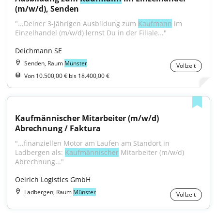
(m/w/d), Senden
"...Deiner 3-jährigen Ausbildung zum 
Kaufmann
 im 
Einzelhandel (m/w/d) lernst Du in der Filiale..."
Deichmann SE
Senden, Raum
Münster
Vollzeit
Von 10.500,00 € bis 18.400,00 €
Kaufmännischer Mitarbeiter (m/w/d) 
Abrechnung / Faktura
"...finanziellen Motor am Laufen am Standort in 
Ladbergen als: 
Kaufmännischer
 Mitarbeiter (m/w/d) 
Abrechnung..."
Oelrich Logistics GmbH
Ladbergen, Raum
Münster
Vollzeit