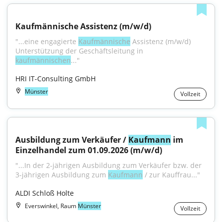
Kaufmännische Assistenz (m/w/d)
"...eine engagierte 
Kaufmännische
 Assistenz (m/w/d) 
Unterstützung der Geschäftsleitung in 
kaufmännischen
..."
HRI IT-Consulting GmbH
Münster
Vollzeit
Ausbildung zum Verkäufer / 
Kaufmann
 im 
Einzelhandel zum 01.09.2026 (m/w/d)
"...In der 2-jährigen Ausbildung zum Verkäufer bzw. der 
3-jährigen Ausbildung zum 
Kaufmann
 / zur Kauffrau..."
ALDI Schloß Holte
Everswinkel, Raum
Münster
Vollzeit