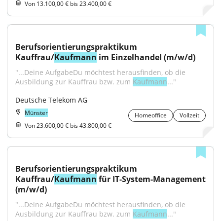
Von 13.100,00 € bis 23.400,00 €
Berufsorientierungspraktikum 
Kauffrau/
Kaufmann
 im Einzelhandel (m/w/d)
"...Deine AufgabeDu möchtest herausfinden, ob die 
Ausbildung zur Kauffrau bzw. zum 
Kaufmann
..."
Deutsche Telekom AG
Münster
Homeoffice
Vollzeit
Von 23.600,00 € bis 43.800,00 €
Berufsorientierungspraktikum 
Kauffrau/
Kaufmann
 für IT-System-Management 
(m/w/d)
"...Deine AufgabeDu möchtest herausfinden, ob die 
Ausbildung zur Kauffrau bzw. zum 
Kaufmann
..."