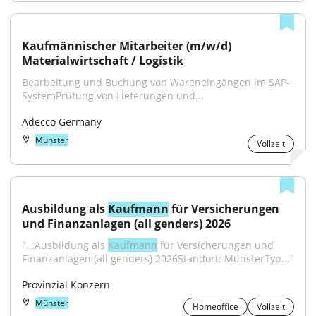
Kaufmännischer Mitarbeiter (m/w/d) 
Materialwirtschaft / Logistik
Bearbeitung und Buchung von Wareneingängen im SAP-
SystemPrüfung von Lieferungen und...
Adecco Germany
Münster
Vollzeit
Ausbildung als 
Kaufmann
 für Versicherungen 
und Finanzanlagen (all genders) 2026
"...Ausbildung als 
Kaufmann
 für Versicherungen und 
Finanzanlagen (all genders) 2026Standort: MünsterTyp..."
Provinzial Konzern
Münster
Homeoffice
Vollzeit