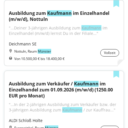
Ausbildung zum 
Kaufmann
 im Einzelhandel 
(m/w/d), Nottuln
"...Deiner 3-jährigen Ausbildung zum 
Kaufmann
 im 
Einzelhandel (m/w/d) lernst Du in der Filiale..."
Deichmann SE
Nottuln, Raum
Münster
Vollzeit
Von 10.500,00 € bis 18.400,00 €
Ausbildung zum Verkäufer / 
Kaufmann
 im 
Einzelhandel zum 01.09.2026 (m/w/d) (1250.00 
EUR pro Monat)
"...In der 2-jährigen Ausbildung zum Verkäufer bzw. der 
3-jährigen Ausbildung zum 
Kaufmann
 / zur Kauffrau..."
ALDI Schloß Holte
Everswinkel, Raum
Münster