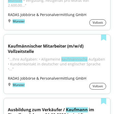
Münster
 • Vergütung: Festgehalt pro Monat von 
2.600,00..."
RADAS Jobbörse & Personalvermittlung GmbH
Münster
Vollzeit
Kaufmännischer Mitarbeiter (m/w/d) 
Vollzeitstelle
"...Ihre Aufgaben: • Allgemeine 
kaufmännische
 Aufgaben 
• Kundenkontakt in deutscher und englischer Sprache 
•..."
RADAS Jobbörse & Personalvermittlung GmbH
Münster
Vollzeit
Ausbildung zum Verkäufer / 
Kaufmann
 im 