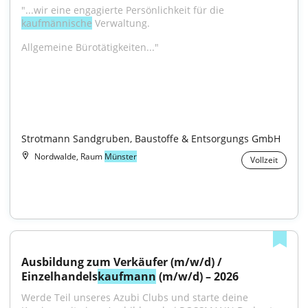
"...wir eine engagierte Persönlichkeit für die 
kaufmännische
 Verwaltung.
Allgemeine Bürotätigkeiten..."

Strotmann Sandgruben, Baustoffe & Entsorgungs GmbH
Nordwalde, Raum
Münster
Vollzeit
Ausbildung zum Verkäufer (m/w/d) / 
Einzelhandels
kaufmann
 (m/w/d) – 2026
Werde Teil unseres Azubi Clubs und starte deine 