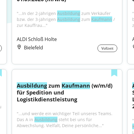
"...In der 2-jährigen 
Ausbildung
 zum Verkäufer 
"
bzw. der 3-jährigen 
Ausbildung
 zum 
Kaufmann
 / 
zur Kauffrau..."
ALDI Schloß Holte
Bielefeld
Vollzeit
Ausbildung
 zum 
Kaufmann
 (w/m/d) 
für Spedition und 
Logistikdienstleistung
 
"...und werde ein wichtiger Teil unseres Teams. 
Das A in 
Ausbildung
 steht bei uns für 
Abwechslung. Vielfalt, Deine persönliche..."