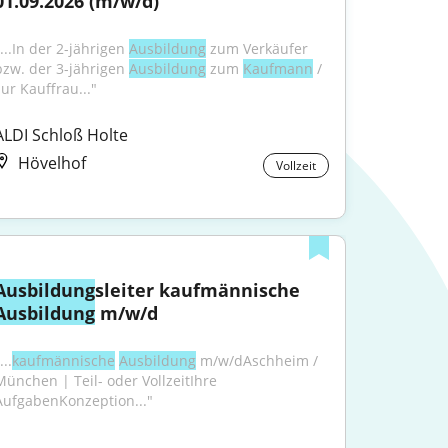
01.09.2026 (m/w/d)
...In der 2-jährigen 
Ausbildung
 zum Verkäufer 
bzw. der 3-jährigen 
Ausbildung
 zum 
Kaufmann
 / 
zur Kauffrau..."
ALDI Schloß Holte
Hövelhof
Vollzeit
Ausbildung
sleiter kaufmännische 
Ausbildung
 m/w/d
...
kaufmännische
Ausbildung
 m/w/dAschheim / 
München | Teil- oder VollzeitIhre 
AufgabenKonzeption..."