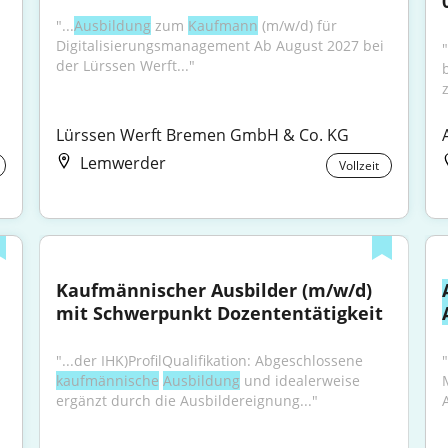
"...
Ausbildung
 zum 
Kaufmann
 (m/w/d) für 
Digitalisierungsmanagement Ab August 2027 bei 
"
der Lürssen Werft..."
Lürssen Werft Bremen GmbH & Co. KG
Lemwerder
Vollzeit
Kaufmännischer Ausbilder (m/w/d) 
mit Schwerpunkt Dozententätigkeit
"...der IHK)ProfilQualifikation: Abgeschlossene 
"
kaufmännische
Ausbildung
 und idealerweise 
ergänzt durch die Ausbildereignung..."