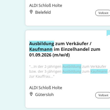
ALDI Schloß Holte
Bielefeld
Vollzeit
Ausbildung
 zum Verkäufer / 
Kaufmann
 im Einzelhandel zum 
01.09.2026 (m/w/d)
"...In der 2-jährigen 
Ausbildung
 zum Verkäufer 
bzw. der 3-jährigen 
Ausbildung
 zum 
Kaufmann
 / 
zur Kauffrau..."
ALDI Schloß Holte
Gütersloh
Vollzeit