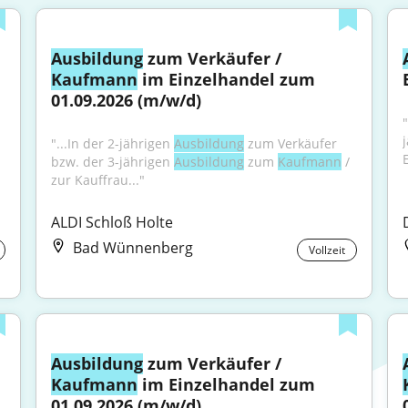
Ausbildung
 zum Verkäufer / 
Kaufmann
 im Einzelhandel zum 
01.09.2026 (m/w/d)
"...In der 2-jährigen 
Ausbildung
 zum Verkäufer 
bzw. der 3-jährigen 
Ausbildung
 zum 
Kaufmann
 / 
zur Kauffrau..."
ALDI Schloß Holte
Bad Wünnenberg
Vollzeit
Ausbildung
 zum Verkäufer / 
Kaufmann
 im Einzelhandel zum 
01.09.2026 (m/w/d)