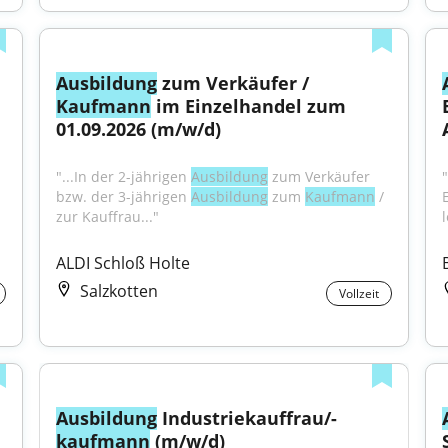
Ausbildung
 zum Verkäufer / 
Kaufmann
 im Einzelhandel zum 
01.09.2026 (m/w/d)
"...In der 2-jährigen 
Ausbildung
 zum Verkäufer 
"
bzw. der 3-jährigen 
Ausbildung
 zum 
Kaufmann
 / 
zur Kauffrau..."
ALDI Schloß Holte
Salzkotten
Vollzeit
Ausbildung
 Industriekauffrau/-
kaufmann
 (m/w/d)