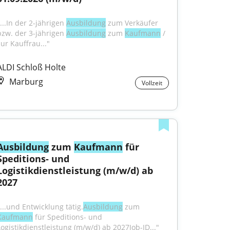
...In der 2-jährigen 
Ausbildung
 zum Verkäufer 
bzw. der 3-jährigen 
Ausbildung
 zum 
Kaufmann
 / 
zur Kauffrau..."
ALDI Schloß Holte
Marburg
Vollzeit
Ausbildung
 zum 
Kaufmann
 für 
Speditions- und 
Logistikdienstleistung (m/w/d) ab 
2027
"...und Entwicklung tätig.
Ausbildung
 zum 
Kaufmann
 für Speditions- und 
Logistikdienstleistung (m/w/d) ab 2027Job-ID..."