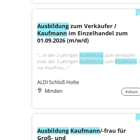
Ausbildung
 zum Verkäufer / 
Kaufmann
 im Einzelhandel zum 
01.09.2026 (m/w/d)
"...In der 2-jährigen 
Ausbildung
 zum Verkäufer 
bzw. der 3-jährigen 
Ausbildung
 zum 
Kaufmann
 / 
zur Kauffrau..."
ALDI Schloß Holte
Minden
Vollzeit
Ausbildung
Kaufmann
/-frau für 
Groß- und 