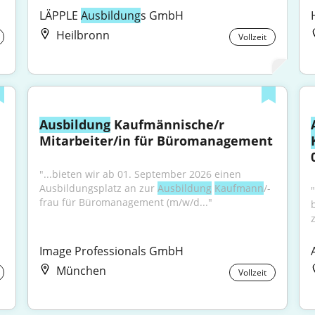
LÄPPLE 
Ausbildung
s GmbH
Heilbronn
Vollzeit
Ausbildung
 Kaufmännische/r 
Mitarbeiter/in für Büromanagement
"...bieten wir ab 01. September 2026 einen 
Ausbildungsplatz an zur 
Ausbildung
Kaufmann
/-
"
frau für Büromanagement (m/w/d..."
Image Professionals GmbH
München
Vollzeit