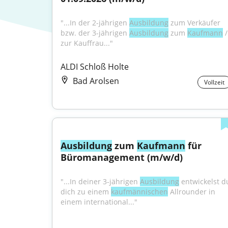
"...In der 2-jährigen 
Ausbildung
 zum Verkäufer 
bzw. der 3-jährigen 
Ausbildung
 zum 
Kaufmann
 / 
zur Kauffrau..."
ALDI Schloß Holte
Bad Arolsen
Vollzeit
Ausbildung
 zum 
Kaufmann
 für 
Büromanagement (m/w/d)
"...In deiner 3-jährigen 
Ausbildung
 entwickelst du
dich zu einem 
kaufmännischen
 Allrounder in 
einem international..."