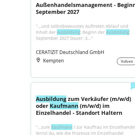
Außenhandelsmanagement - Beginn
September 2027
"...und selbstbewusstes Auftreten Ablauf und 
Inhalt der 
Ausbildung
: Beginn der 
Aus­bil­dung
: 
Sep­tem­ber 2027 Dauer: 3..."
CERATIZIT Deutschland GmbH
Kempten
Vollzeit
Ausbildung
 zum Verkäufer (m/w/d) 
oder 
Kaufmann
 (m/w/d) im 
Einzelhandel - Standort Haltern
"...zum 
Kaufmann
 / zur Kauffrau im Einzelhandel
lernst du, wie die Prozesse im Einzelhandel 