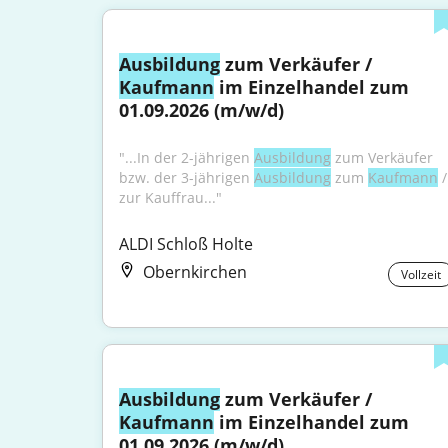
Ausbildung
 zum Verkäufer / 
Kaufmann
 im Einzelhandel zum 
01.09.2026 (m/w/d)
"...In der 2-jährigen 
Ausbildung
 zum Verkäufer 
bzw. der 3-jährigen 
Ausbildung
 zum 
Kaufmann
 / 
zur Kauffrau..."
ALDI Schloß Holte
Obernkirchen
Vollzeit
Ausbildung
 zum Verkäufer / 
Kaufmann
 im Einzelhandel zum 
01.09.2026 (m/w/d)