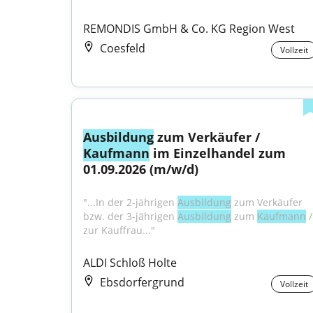
REMONDIS GmbH & Co. KG Region West
Coesfeld
Vollzeit
Ausbildung
 zum Verkäufer / 
Kaufmann
 im Einzelhandel zum 
01.09.2026 (m/w/d)
"...In der 2-jährigen 
Ausbildung
 zum Verkäufer 
bzw. der 3-jährigen 
Ausbildung
 zum 
Kaufmann
 / 
zur Kauffrau..."
ALDI Schloß Holte
Ebsdorfergrund
Vollzeit