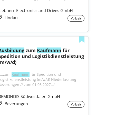
Liebherr-Electronics and Drives GmbH
Lindau
Vollzeit
Ausbildung
 zum 
Kaufmann
 für 
Spedition und Logistikdienstleistung 
(m/w/d)
"...zum 
Kaufmann
 für Spedition und 
Logistikdienstleistung (m/w/d) Niederlassung 
Beverungen // zum 01.08.2027..."
REMONDIS Südwestfalen GmbH
Beverungen
Vollzeit