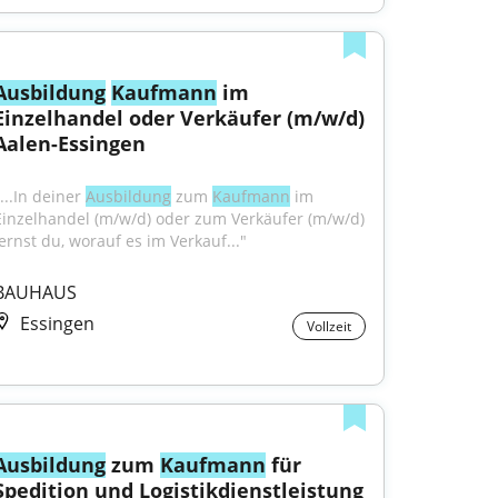
Ausbildung
Kaufmann
 im 
Einzelhandel oder Verkäufer (m/w/d) 
Aalen-Essingen
...In deiner 
Ausbildung
 zum 
Kaufmann
 im 
Einzelhandel (m/w/d) oder zum Verkäufer (m/w/d) 
lernst du, worauf es im Verkauf..."
BAUHAUS
Essingen
Vollzeit
Ausbildung
 zum 
Kaufmann
 für 
Spedition und Logistikdienstleistung 