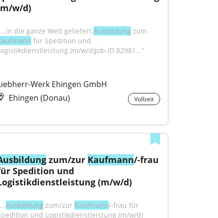
(m/w/d)
...in die ganze Welt geliefert.
Ausbildung
 zum 
Kaufmann
 für Spedition und 
Logistikdienstleistung (m/w/d)Job-ID 82981..."
Liebherr-Werk Ehingen GmbH
Ehingen (Donau)
Vollzeit
Ausbildung
 zum/zur 
Kaufmann
/-frau 
für Spedition und 
Logistikdienstleistung (m/w/d)
...
Ausbildung
 zum/zur 
Kaufmann
/-frau für 
Spedition und Logistikdienstleistung (m/w/d) 