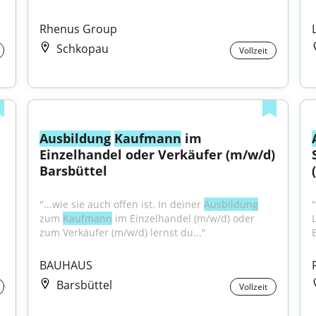
Rhenus Group
Schkopau
Vollzeit
Ausbildung
Kaufmann
 im 
Einzelhandel oder Verkäufer (m/w/d) 
Barsbüttel
"...wie sie auch offen ist. In deiner 
Ausbildung
zum 
Kaufmann
 im Einzelhandel (m/w/d) oder 
zum Verkäufer (m/w/d) lernst du..."
BAUHAUS
Barsbüttel
Vollzeit