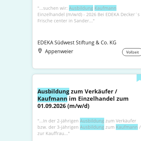
"...suchen wir: 
Ausbildung
Kaufmann
Einzelhandel (m/w/d) - 2026 Bei EDEKA Decker´s 
Frische center in Sander..."
EDEKA Südwest Stiftung & Co. KG
Appenweier
Vollzeit
Ausbildung
 zum Verkäufer / 
Kaufmann
 im Einzelhandel zum 
01.09.2026 (m/w/d)
"...In der 2-jährigen 
Ausbildung
 zum Verkäufer 
bzw. der 3-jährigen 
Ausbildung
 zum 
Kaufmann
 / 
zur Kauffrau..."