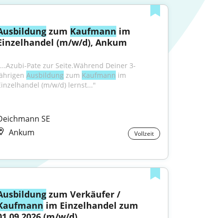
Ausbildung
 zum 
Kaufmann
 im 
Einzelhandel (m/w/d), Ankum
"...Azubi-Pate zur Seite.Während Deiner 3-
jährigen 
Ausbildung
 zum 
Kaufmann
 im 
Einzelhandel (m/w/d) lernst..."
Deichmann SE
Ankum
Vollzeit
Ausbildung
 zum Verkäufer / 
Kaufmann
 im Einzelhandel zum 
01.09.2026 (m/w/d)