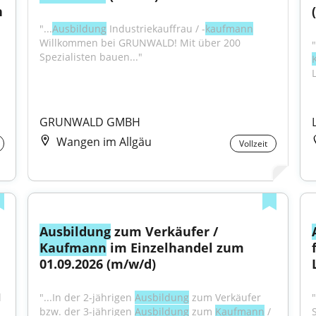
 
"...
Ausbildung
 Industriekauffrau / -
kaufmann
Willkommen bei GRUNWALD! Mit über 200 
"
Spezialisten bauen..."
GRUNWALD GMBH
Wangen im Allgäu
Vollzeit
Ausbildung
 zum Verkäufer / 
Kaufmann
 im Einzelhandel zum 
01.09.2026 (m/w/d)
 
"...In der 2-jährigen 
Ausbildung
 zum Verkäufer 
"
bzw. der 3-jährigen 
Ausbildung
 zum 
Kaufmann
 / 