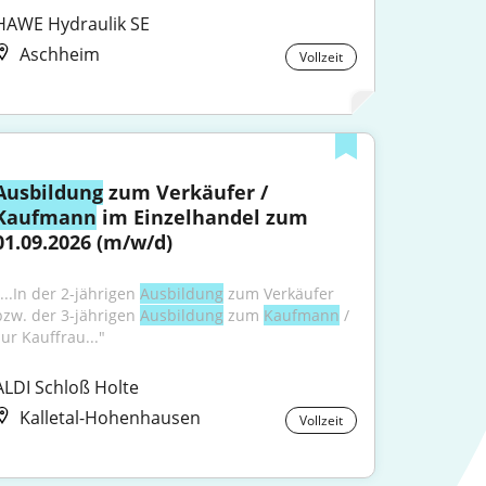
HAWE Hydraulik SE
Aschheim
Vollzeit
Ausbildung
 zum Verkäufer / 
Kaufmann
 im Einzelhandel zum 
01.09.2026 (m/w/d)
...In der 2-jährigen 
Ausbildung
 zum Verkäufer 
bzw. der 3-jährigen 
Ausbildung
 zum 
Kaufmann
 / 
zur Kauffrau..."
ALDI Schloß Holte
Kalletal-Hohenhausen
Vollzeit