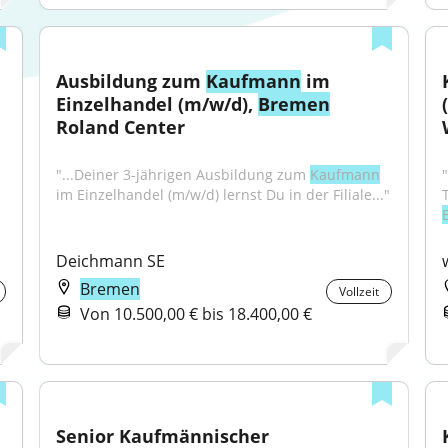
Ausbildung zum 
Kaufmann
 im 
Einzelhandel (m/w/d), 
Bremen
Roland Center
"...Deiner 3-jährigen Ausbildung zum 
Kaufmann
im Einzelhandel (m/w/d) lernst Du in der Filiale..."
Deichmann SE
Bremen
Vollzeit
Von 10.500,00 € bis 18.400,00 €
Senior Kaufmännischer 