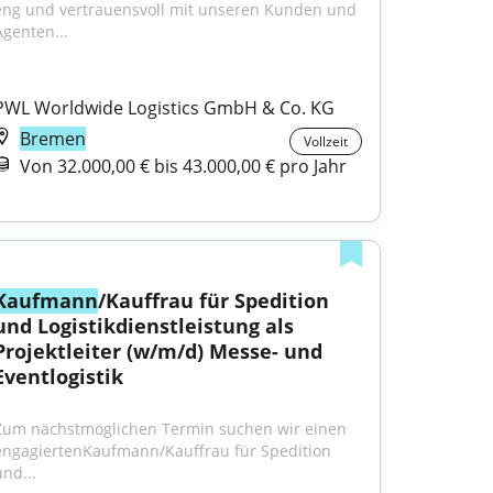
eng und vertrauensvoll mit unseren Kunden und 
Agenten...
PWL Worldwide Logistics GmbH & Co. KG
Bremen
Vollzeit
Von 32.000,00 € bis 43.000,00 € pro Jahr
Kaufmann
/Kauffrau für Spedition 
und Logistikdienstleistung als 
Projektleiter (w/m/d) Messe- und 
Eventlogistik
Zum nächstmöglichen Termin suchen wir einen 
engagiertenKaufmann/Kauffrau für Spedition 
und...