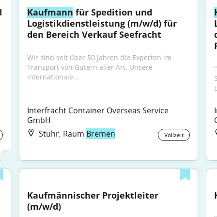
 
Kaufmann
 für Spedition und 
Logistikdienstleistung (m/w/d) für 
den Bereich Verkauf Seefracht
Wir sind seit über 50 Jahren die Experten im 
Transport von Gütern aller Art. Unsere 
internationale...
Interfracht Container Overseas Service 
GmbH
Stuhr, Raum
Bremen
Vollzeit
Kaufmännischer Projektleiter 
(m/w/d)