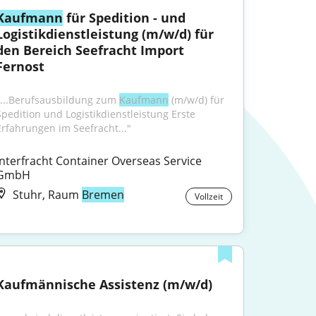
Kaufmann
 für Spedition - und 
Logistikdienstleistung (m/w/d) für 
den Bereich Seefracht Import 
Fernost
"...Berufsausbildung zum 
Kaufmann
 (m/w/d) für 
Spedition und Logistikdienstleistung Erste 
Erfahrungen im Seefracht..."
Interfracht Container Overseas Service 
GmbH
Stuhr, Raum
Bremen
Vollzeit
Kaufmännische Assistenz (m/w/d)