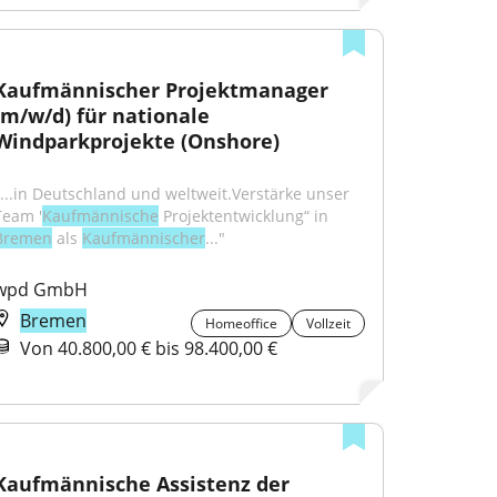
Kaufmännischer Projektmanager 
(m/w/d) für nationale 
Windparkprojekte (Onshore)
"...in Deutschland und weltweit.Verstärke unser 
Team '
Kaufmännische
 Projektentwicklung“ in 
Bremen
 als 
Kaufmännischer
..."
wpd GmbH
Bremen
Homeoffice
Vollzeit
Von 40.800,00 € bis 98.400,00 €
Kaufmännische Assistenz der 