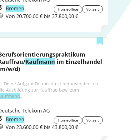
Bremen
Homeoffice
Vollzeit
Von 20.700,00 € bis 37.800,00 €
Berufsorientierungspraktikum 
Kauffrau/
Kaufmann
 im Einzelhandel 
(m/w/d)
"...Deine AufgabeDu möchtest herausfinden, ob 
die Ausbildung zur Kauffrau bzw. zum 
Kaufmann
..."
Deutsche Telekom AG
Bremen
Homeoffice
Vollzeit
Von 23.600,00 € bis 43.800,00 €