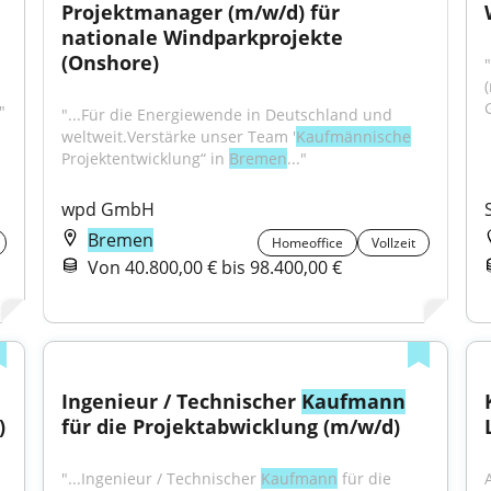
Projektmanager (m/w/d) für 
nationale Windparkprojekte 
(Onshore)
"
"
"...Für die Energiewende in Deutschland und 
weltweit.Verstärke unser Team '
Kaufmännische
Projektentwicklung“ in 
Bremen
..."
wpd GmbH
Bremen
Homeoffice
Vollzeit
Von 40.800,00 € bis 98.400,00 €
Ingenieur / Technischer 
Kaufmann
 
für die Projektabwicklung (m/w/d)
"...Ingenieur / Technischer 
Kaufmann
 für die 