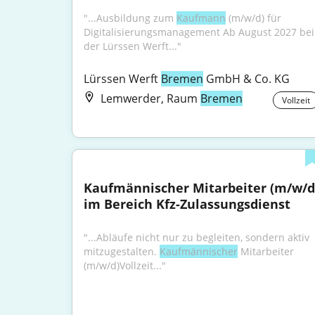
"...Ausbildung zum 
Kaufmann
 (m/w/d) für 
Digitalisierungsmanagement Ab August 2027 bei 
der Lürssen Werft..."
Lürssen Werft 
Bremen
 GmbH & Co. KG
Lemwerder, Raum
Bremen
Vollzeit
Kaufmännischer Mitarbeiter (m/w/d)
im Bereich Kfz-Zulassungsdienst
"...Abläufe nicht nur zu begleiten, sondern aktiv 
mitzugestalten. 
Kaufmännischer
 Mitarbeiter 
(m/w/d)Vollzeit..."