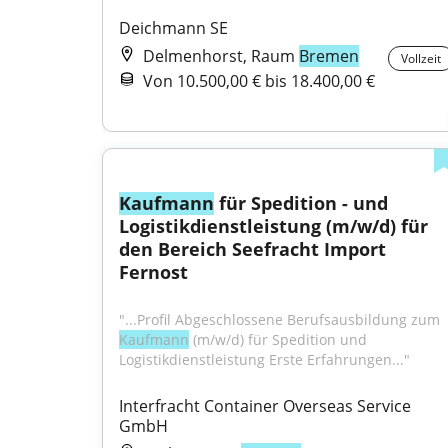
Deichmann SE
Delmenhorst, Raum
Bremen
Vollzeit
Von 10.500,00 € bis 18.400,00 €
Kaufmann
 für Spedition - und 
Logistikdienstleistung (m/w/d) für 
den Bereich Seefracht Import 
Fernost
"...Profil Abgeschlossene Berufsausbildung zum 
Kaufmann
 (m/w/d) für Spedition und 
Logistikdienstleistung Erste Erfahrungen..."
Interfracht Container Overseas Service 
GmbH