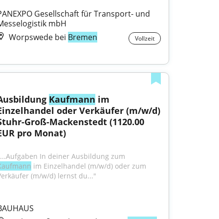
PANEXPO Gesellschaft für Transport- und 
Messelogistik mbH
Worpswede bei
Bremen
Vollzeit
Ausbildung 
Kaufmann
 im 
Einzelhandel oder Verkäufer (m/w/d) 
Stuhr-Groß-Mackenstedt (1120.00 
EUR pro Monat)
"...Aufgaben In deiner Ausbildung zum 
Kaufmann
 im Einzelhandel (m/w/d) oder zum 
Verkäufer (m/w/d) lernst du..."
BAUHAUS