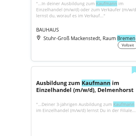
"...In deiner Ausbildung zum 
Kaufmann
 im 
Einzelhandel (m/w/d) oder zum Verkäufer (m/w/d)
lernst du, worauf es im Verkauf..."
BAUHAUS
Stuhr-Groß Mackenstedt, Raum
Bremen
Vollzeit
Ausbildung zum 
Kaufmann
 im 
Einzelhandel (m/w/d), Delmenhorst
"...Deiner 3-jährigen Ausbildung zum 
Kaufmann
im Einzelhandel (m/w/d) lernst Du in der Filiale...