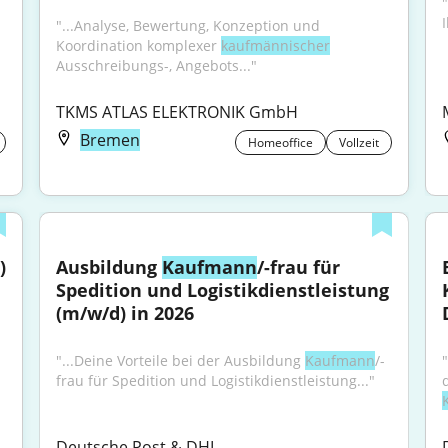
I
"...Analyse, Bewertung, Konzeption und 
Koordination komplexer 
kaufmännischer
Ausschreibungs-, Angebots..."
TKMS ATLAS ELEKTRONIK GmbH
Bremen
Homeoffice
Vollzeit
 
Ausbildung 
Kaufmann
/-frau für 
Spedition und Logistikdienstleistung 
(m/w/d) in 2026
"...Deine Vorteile bei der Ausbildung 
Kaufmann
/-
frau für Spedition und Logistikdienstleistung..."
Deutsche Post & DHL