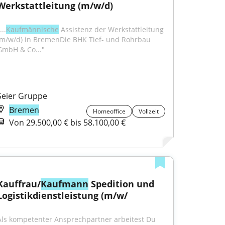
Werkstattleitung (m/w/d)
...
Kaufmännische
 Assistenz der Werkstattleitung 
(m/w/d) in BremenDie BHK Tief- und Rohrbau 
GmbH & Co..."
Seier Gruppe
Bremen
Homeoffice
Vollzeit
Von 29.500,00 € bis 58.100,00 €
Kauffrau/
Kaufmann
 Spedition und 
Logistikdienstleistung (m/w/
Als kompetenter Ansprechpartner arbeitest Du 