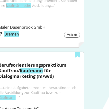
"...und sind dienstleistungsorientiert. Sie haben 
hre 
kaufmännische
 Ausbildung..."
Maler Dasenbrook GmbH
Bremen
Vollzeit
Berufsorientierungspraktikum 
Kauffrau/
Kaufmann
 für 
Dialogmarketing (m/w/d)
"...Deine AufgabeDu möchtest herausfinden, ob 
die Ausbildung zur Kauffrau bzw. zum 
Kaufmann
..."
Deutsche Telekom AG