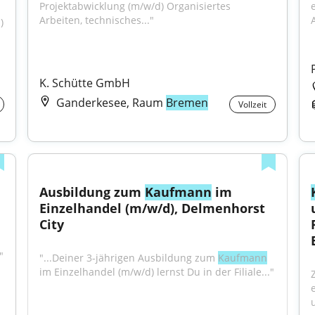
Projektabwicklung (m/w/d) Organisiertes 
Arbeiten, technisches..."
 
K. Schütte GmbH
Ganderkesee, Raum
Bremen
Vollzeit
Ausbildung zum 
Kaufmann
 im 
Einzelhandel (m/w/d), Delmenhorst 
City
"
"...Deiner 3-jährigen Ausbildung zum 
Kaufmann
im Einzelhandel (m/w/d) lernst Du in der Filiale..."