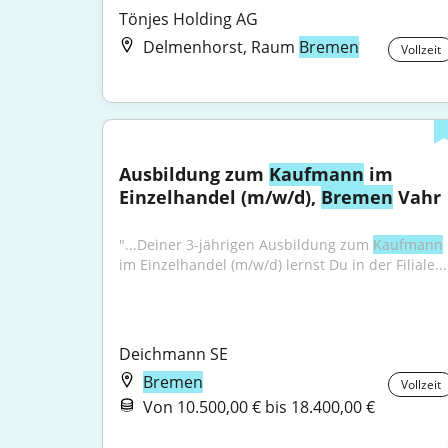
Tönjes Holding AG
Delmenhorst, Raum
Bremen
Vollzeit
Ausbildung zum 
Kaufmann
 im 
Einzelhandel (m/w/d), 
Bremen
 Vahr
"...Deiner 3-jährigen Ausbildung zum 
Kaufmann
im Einzelhandel (m/w/d) lernst Du in der Filiale...
Deichmann SE
Bremen
Vollzeit
Von 10.500,00 € bis 18.400,00 €