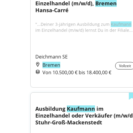
Einzelhandel (m/w/d), 
Bremen
Hansa-Carré
"...Deiner 3-jährigen Ausbildung zum 
Kaufmann
im Einzelhandel (m/w/d) lernst Du in der Filiale...
Deichmann SE
Bremen
Vollzeit
Von 10.500,00 € bis 18.400,00 €
Ausbildung 
Kaufmann
 im 
Einzelhandel oder Verkäufer (m/w/d)
Stuhr-Groß-Mackenstedt