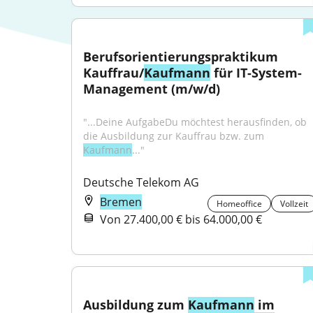
Berufsorientierungspraktikum 
Kauffrau/
Kaufmann
 für IT-System-
Management (m/w/d)
"...Deine AufgabeDu möchtest herausfinden, ob 
die Ausbildung zur Kauffrau bzw. zum 
Kaufmann
..."
Deutsche Telekom AG
Bremen
Homeoffice
Vollzeit
Von 27.400,00 € bis 64.000,00 €
Ausbildung zum 
Kaufmann
 im 