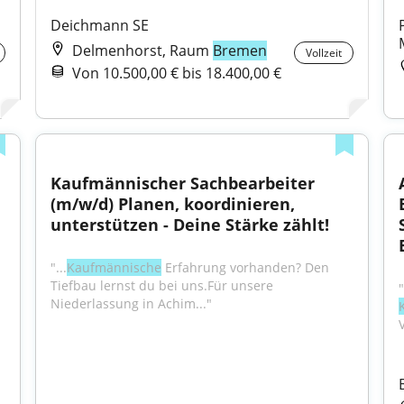
Deichmann SE
Delmenhorst, Raum
Bremen
Vollzeit
Von 10.500,00 € bis 18.400,00 €
Kaufmännischer Sachbearbeiter 
(m/w/d) Planen, koordinieren, 
unterstützen - Deine Stärke zählt!
"...
Kaufmännische
 Erfahrung vorhanden? Den 
Tiefbau lernst du bei uns.Für unsere 
Niederlassung in Achim..."