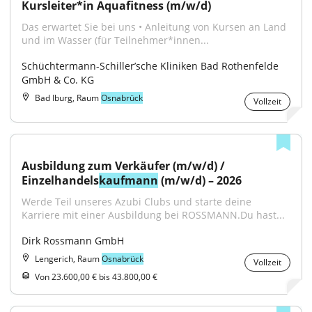
Kursleiter*in Aquafitness (m/w/d)
Das erwartet Sie bei uns • Anleitung von Kursen an Land 
und im Wasser (für Teilnehmer*innen...
Schüchtermann-Schiller’sche Kliniken Bad Rothenfelde 
GmbH & Co. KG
Bad Iburg, Raum
Osnabrück
Vollzeit
Ausbildung zum Verkäufer (m/w/d) / 
Einzelhandels
kaufmann
 (m/w/d) – 2026
Werde Teil unseres Azubi Clubs und starte deine 
Karriere mit einer Ausbildung bei ROSSMANN.Du hast...
Dirk Rossmann GmbH
Lengerich, Raum
Osnabrück
Vollzeit
Von 23.600,00 € bis 43.800,00 €