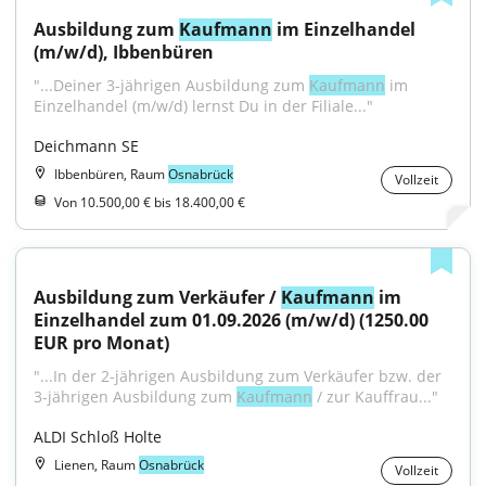
Ausbildung zum 
Kaufmann
 im Einzelhandel 
(m/w/d), Ibbenbüren
"...Deiner 3-jährigen Ausbildung zum 
Kaufmann
 im 
Einzelhandel (m/w/d) lernst Du in der Filiale..."
Deichmann SE
Ibbenbüren, Raum
Osnabrück
Vollzeit
Von 10.500,00 € bis 18.400,00 €
Ausbildung zum Verkäufer / 
Kaufmann
 im 
Einzelhandel zum 01.09.2026 (m/w/d) (1250.00 
EUR pro Monat)
"...In der 2-jährigen Ausbildung zum Verkäufer bzw. der 
3-jährigen Ausbildung zum 
Kaufmann
 / zur Kauffrau..."
ALDI Schloß Holte
Lienen, Raum
Osnabrück
Vollzeit