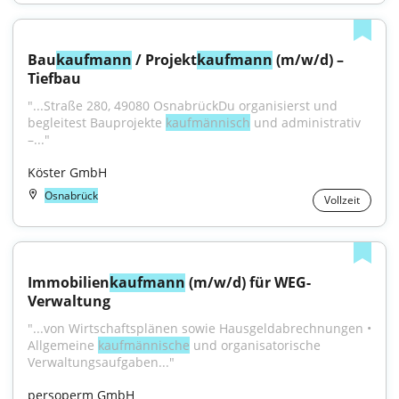
Bau
kaufmann
 / Projekt
kaufmann
 (m/w/d) – 
Tiefbau
"...Straße 280, 49080 OsnabrückDu organisierst und 
begleitest Bauprojekte 
kaufmännisch
 und administrativ 
–..."
Köster GmbH
Osnabrück
Vollzeit
Immobilien
kaufmann
 (m/w/d) für WEG-
Verwaltung
"...von Wirtschaftsplänen sowie Hausgeldabrechnungen • 
Allgemeine 
kaufmännische
 und organisatorische 
Verwaltungsaufgaben..."
persoperm GmbH