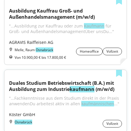
Ausbildung Kauffrau Groß- und 
Außenhandelsmanagement (m/w/d)
"...Ausbildung zur Kauffrau oder zum 
Kaufmann
 für 
Groß- und AußenhandelsmanagementÜber unsDu..."
AGRAVIS Raiffeisen AG
Melle, Raum
Osnabrück
Homeoffice
Vollzeit
Von 10.900,00 € bis 17.800,00 €
Duales Studium Betriebswirtschaft (B.A.) mit 
Ausbildung zum Industrie
kaufmann
 (m/w/d)
"...Fachkenntnisse aus dem Studium direkt in der Praxis 
anwendenDu arbeitest aktiv in allen 
kaufmännischen
..."
Köster GmbH
Osnabrück
Vollzeit