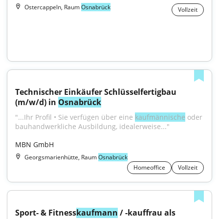
Ostercappeln, Raum
Osnabrück
Vollzeit
Technischer Einkäufer Schlüsselfertigbau 
(m/w/d) in 
Osnabrück
"...Ihr Profil • Sie verfügen über eine 
kaufmännische
 oder 
bauhandwerkliche Ausbildung, idealerweise..."
MBN GmbH
Georgsmarienhütte, Raum
Osnabrück
Homeoffice
Vollzeit
Sport- & Fitness
kaufmann
 / -kauffrau als 