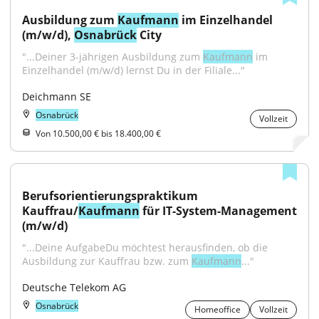
Ausbildung zum 
Kaufmann
 im Einzelhandel 
(m/w/d), 
Osnabrück
 City
"...Deiner 3-jährigen Ausbildung zum 
Kaufmann
 im 
Einzelhandel (m/w/d) lernst Du in der Filiale..."
Deichmann SE
Osnabrück
Vollzeit
Von 10.500,00 € bis 18.400,00 €
Berufsorientierungspraktikum 
Kauffrau/
Kaufmann
 für IT-System-Management 
(m/w/d)
"...Deine AufgabeDu möchtest herausfinden, ob die 
Ausbildung zur Kauffrau bzw. zum 
Kaufmann
..."
Deutsche Telekom AG
Osnabrück
Homeoffice
Vollzeit