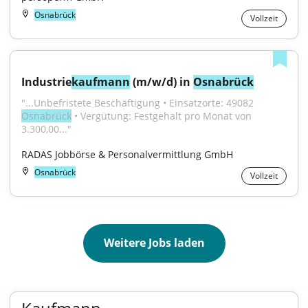
Osnabrück
Vollzeit
Industrie
kaufmann
 (m/w/d) in 
Osnabrück
"...Unbefristete Beschäftigung • Einsatzorte: 49082 
Osnabrück
 • Vergütung: Festgehalt pro Monat von 
3.300,00..."
RADAS Jobbörse & Personalvermittlung GmbH
Osnabrück
Vollzeit
Weitere Jobs laden