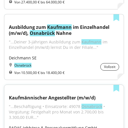
Von 27.400,00 € bis 64.000,00 €
Ausbildung zum 
Kaufmann
 im Einzelhandel 
(m/w/d), 
Osnabrück
 Nahne
"...Deiner 3-jährigen Ausbildung zum 
Kaufmann
 im 
Einzelhandel (m/w/d) lernst Du in der Filiale..."
Deichmann SE
Osnabrück
Vollzeit
Von 10.500,00 € bis 18.400,00 €
Kaufmännischer Angestellter (m/w/d)
"...Beschäftigung • Einsatzorte: 49078 
Osnabrück
 • 
Vergütung: Festgehalt pro Monat von 2.700,00 bis 
3.300,00 EUR..."
RADAS Jobbörse & Personalvermittlung GmbH