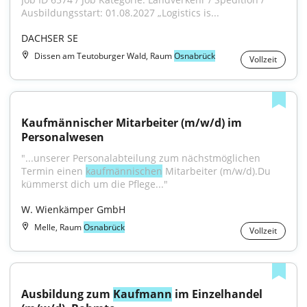
Ausbildungsstart: 01.08.2027 „Logistics is...
DACHSER SE
Dissen am Teutoburger Wald, Raum
Osnabrück
Vollzeit
Kaufmännischer Mitarbeiter (m/w/d) im 
Personalwesen
"...unserer Personalabteilung zum nächstmöglichen 
Termin einen 
kaufmännischen
 Mitarbeiter (m/w/d).Du 
kümmerst dich um die Pflege..."
W. Wienkämper GmbH
Melle, Raum
Osnabrück
Vollzeit
Ausbildung zum 
Kaufmann
 im Einzelhandel 