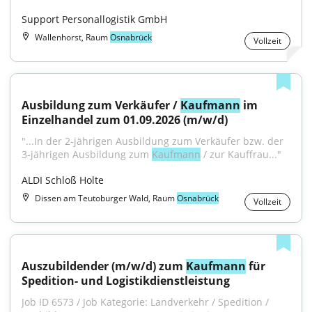
Support Personallogistik GmbH
Wallenhorst, Raum
Osnabrück
Vollzeit
Ausbildung zum Verkäufer / 
Kaufmann
 im 
Einzelhandel zum 01.09.2026 (m/w/d)
"...In der 2-jährigen Ausbildung zum Verkäufer bzw. der 
3-jährigen Ausbildung zum 
Kaufmann
 / zur Kauffrau..."
ALDI Schloß Holte
Dissen am Teutoburger Wald, Raum
Osnabrück
Vollzeit
Auszubildender (m/w/d) zum 
Kaufmann
 für 
Spedition- und Logistikdienstleistung
Job ID 6573 / Job Kategorie: Landverkehr / Spedition / 