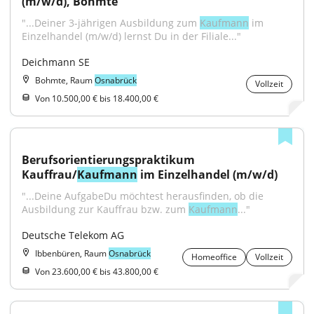
(m/w/d), Bohmte
"...Deiner 3-jährigen Ausbildung zum 
Kaufmann
 im 
Einzelhandel (m/w/d) lernst Du in der Filiale..."
Deichmann SE
Bohmte, Raum
Osnabrück
Vollzeit
Von 10.500,00 € bis 18.400,00 €
Berufsorientierungspraktikum 
Kauffrau/
Kaufmann
 im Einzelhandel (m/w/d)
"...Deine AufgabeDu möchtest herausfinden, ob die 
Ausbildung zur Kauffrau bzw. zum 
Kaufmann
..."
Deutsche Telekom AG
Ibbenbüren, Raum
Osnabrück
Homeoffice
Vollzeit
Von 23.600,00 € bis 43.800,00 €