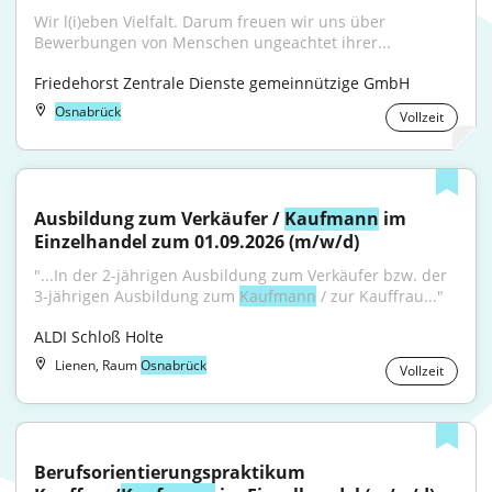
Wir l(i)eben Vielfalt. Darum freuen wir uns über 
Bewerbungen von Menschen ungeachtet ihrer...
Friedehorst Zentrale Dienste gemeinnützige GmbH
Osnabrück
Vollzeit
Ausbildung zum Verkäufer / 
Kaufmann
 im 
Einzelhandel zum 01.09.2026 (m/w/d)
"...In der 2-jährigen Ausbildung zum Verkäufer bzw. der 
3-jährigen Ausbildung zum 
Kaufmann
 / zur Kauffrau..."
ALDI Schloß Holte
Lienen, Raum
Osnabrück
Vollzeit
Berufsorientierungspraktikum 