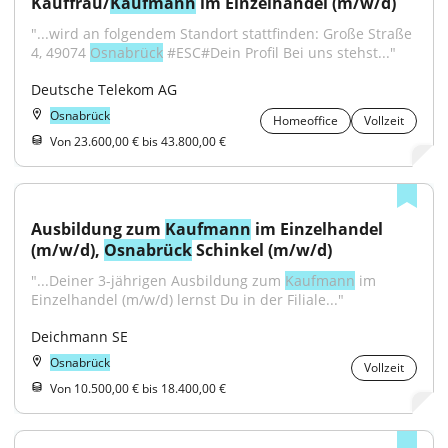
Kauffrau/
Kaufmann
 im Einzelhandel (m/w/d)
"...wird an folgendem Standort stattfinden: Große Straße 
4, 49074 
Osnabrück
 #ESC#Dein Profil Bei uns stehst..."
Deutsche Telekom AG
Osnabrück
Homeoffice
Vollzeit
Von 23.600,00 € bis 43.800,00 €
Ausbildung zum 
Kaufmann
 im Einzelhandel 
(m/w/d), 
Osnabrück
 Schinkel (m/w/d)
"...Deiner 3-jährigen Ausbildung zum 
Kaufmann
 im 
Einzelhandel (m/w/d) lernst Du in der Filiale..."
Deichmann SE
Osnabrück
Vollzeit
Von 10.500,00 € bis 18.400,00 €