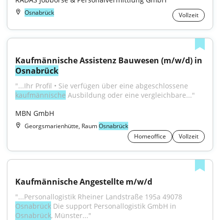
Osnabrück
Vollzeit
Kaufmännische Assistenz Bauwesen (m/w/d) in 
Osnabrück
"...Ihr Profil • Sie verfügen über eine abgeschlossene 
kaufmännische
 Ausbildung oder eine vergleichbare..."
MBN GmbH
Georgsmarienhütte, Raum
Osnabrück
Homeoffice
Vollzeit
Kaufmännische Angestellte m/w/d
"...Personallogistik Rheiner Landstraße 195a 49078 
Osnabrück
 Die support Personallogistik GmbH in 
Osnabrück
, Münster..."