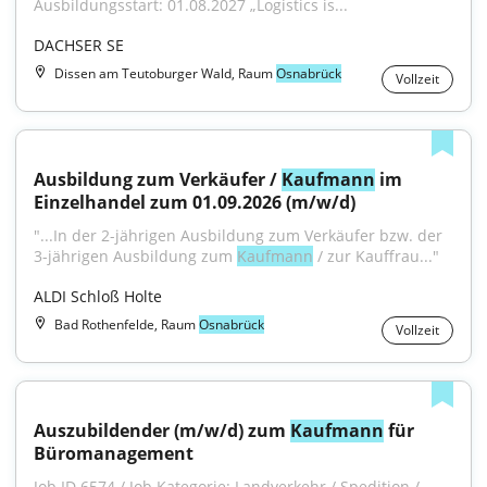
Ausbildungsstart: 01.08.2027 „Logistics is...
DACHSER SE
Dissen am Teutoburger Wald, Raum
Osnabrück
Vollzeit
Ausbildung zum Verkäufer / 
Kaufmann
 im 
Einzelhandel zum 01.09.2026 (m/w/d)
"...In der 2-jährigen Ausbildung zum Verkäufer bzw. der 
3-jährigen Ausbildung zum 
Kaufmann
 / zur Kauffrau..."
ALDI Schloß Holte
Bad Rothenfelde, Raum
Osnabrück
Vollzeit
Auszubildender (m/w/d) zum 
Kaufmann
 für 
Büromanagement
Job ID 6574 / Job Kategorie: Landverkehr / Spedition / 