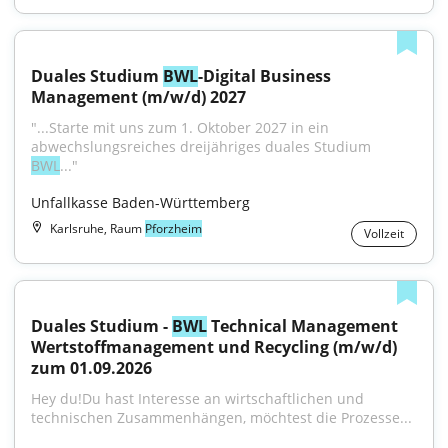
Duales Studium 
BWL
-Digital Business 
Management (m/w/d) 2027
"...Starte mit uns zum 1. Oktober 2027 in ein 
abwechslungsreiches dreijähriges duales Studium 
BWL
..."
Unfallkasse Baden-Württemberg
Karlsruhe, Raum
Pforzheim
Vollzeit
Duales Studium - 
BWL
 Technical Management 
Wertstoffmanagement und Recycling (m/w/d) 
zum 01.09.2026
Hey du!Du hast Interesse an wirtschaftlichen und 
technischen Zusammenhängen, möchtest die Prozesse...