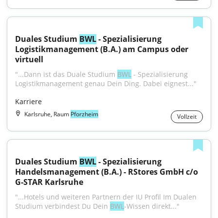
Duales Studium 
BWL
 - Spezialisierung 
Logistikmanagement (B.A.) am Campus oder 
virtuell
"...Dann ist das Duale Studium 
BWL
 - Spezialisierung 
Logistikmanagement genau Dein Ding. Dabei eignest..."
Karriere
Karlsruhe, Raum
Pforzheim
Vollzeit
Duales Studium 
BWL
 - Spezialisierung 
Handelsmanagement (B.A.) - RStores GmbH c/o 
G-STAR Karlsruhe
"...Hotels und weiteren Partnern der IU Profil Im Dualen 
Studium verbindest Du Dein 
BWL
-Wissen direkt..."