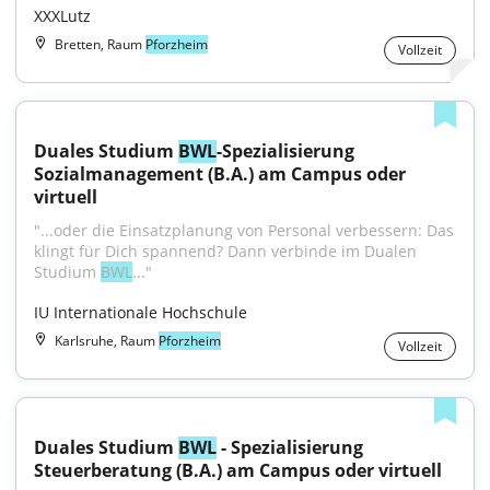
XXXLutz
Bretten, Raum
Pforzheim
Vollzeit
Duales Studium 
BWL
-Spezialisierung 
Sozialmanagement (B.A.) am Campus oder 
virtuell
"...oder die Einsatzplanung von Personal verbessern: Das 
klingt für Dich spannend? Dann verbinde im Dualen 
Studium 
BWL
..."
IU Internationale Hochschule
Karlsruhe, Raum
Pforzheim
Vollzeit
Duales Studium 
BWL
 - Spezialisierung 
Steuerberatung (B.A.) am Campus oder virtuell