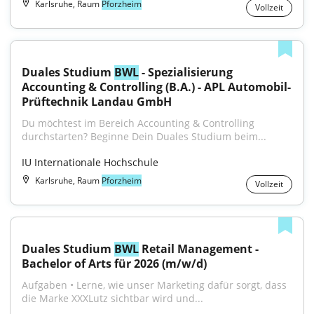
Karlsruhe, Raum
Pforzheim
Vollzeit
Duales Studium 
BWL
 - Spezialisierung 
Accounting & Controlling (B.A.) - APL Automobil-
Prüftechnik Landau GmbH
Du möchtest im Bereich Accounting & Controlling 
durchstarten? Beginne Dein Duales Studium beim...
IU Internationale Hochschule
Karlsruhe, Raum
Pforzheim
Vollzeit
Duales Studium 
BWL
 Retail Management - 
Bachelor of Arts für 2026 (m/w/d)
Aufgaben • Lerne, wie unser Marketing dafür sorgt, dass 
die Marke XXXLutz sichtbar wird und...