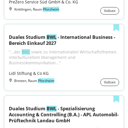
PreZero Service Süd GmbH & Co. KG
Knittlingen, Raum
Pforzheim
Vollzeit
Duales Studium 
BWL
 - International Business - 
Bereich Einkauf 2027
"...der 
BWL
 sowie zu internationalen Wirtschaftsthemen, 
interkulturellem Management und 
Businesskommunikation..."
Lidl Stiftung & Co KG
Bretten, Raum
Pforzheim
Vollzeit
Duales Studium 
BWL
 - Spezialisierung 
Accounting & Controlling (B.A.) - APL Automobil-
Prüftechnik Landau GmbH