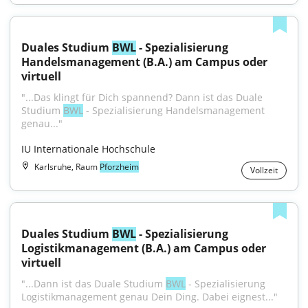
Duales Studium 
BWL
 - Spezialisierung 
Handelsmanagement (B.A.) am Campus oder 
virtuell
"...Das klingt für Dich spannend? Dann ist das Duale 
Studium 
BWL
 - Spezialisierung Handelsmanagement 
genau..."
IU Internationale Hochschule
Karlsruhe, Raum
Pforzheim
Vollzeit
Duales Studium 
BWL
 - Spezialisierung 
Logistikmanagement (B.A.) am Campus oder 
virtuell
"...Dann ist das Duale Studium 
BWL
 - Spezialisierung 
Logistikmanagement genau Dein Ding. Dabei eignest..."