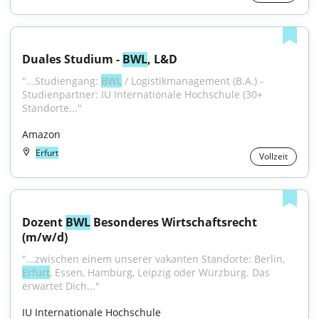
Duales Studium - 
BWL
, L&D
"...Studiengang: 
BWL
 / Logistikmanagement (B.A.) - 
Studienpartner: IU Internationale Hochschule (30+ 
Standorte..."
Amazon
Erfurt
Vollzeit
Dozent 
BWL
 Besonderes Wirtschaftsrecht 
(m/w/d)
"...zwischen einem unserer vakanten Standorte: Berlin, 
Erfurt
, Essen, Hamburg, Leipzig oder Würzburg. Das 
erwartet Dich..."
IU Internationale Hochschule