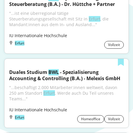
Steuerberatung (B.A.) - Dr. Hüttche + Partner
"...ist eine überregional tätige 
Steuerberatungsgesellschaft mit Sitz in 
Erfurt
, die 
Mandant:innen aus dem In- und Ausland..."
IU Internationale Hochschule
Erfurt
Vollzeit
Duales Studium 
BWL
 - Spezialisierung 
Accounting & Controlling (B.A.) - Melexis GmbH
"...beschäftigt 2.000 Mitarbeiter:innen weltweit, davon 
250 am Standort 
Erfurt
. Werde auch Du Teil unseres 
Teams..."
IU Internationale Hochschule
Erfurt
Homeoffice
Vollzeit