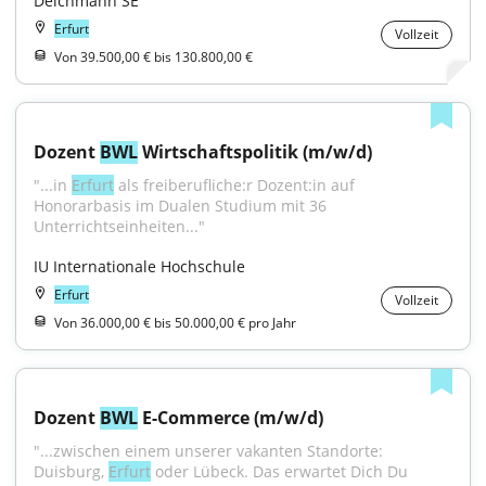
Deichmann SE
Erfurt
Vollzeit
Von 39.500,00 € bis 130.800,00 €
Dozent 
BWL
 Wirtschaftspolitik (m/w/d)
"...in 
Erfurt
 als freiberufliche:r Dozent:in auf 
Honorarbasis im Dualen Studium mit 36 
Unterrichtseinheiten..."
IU Internationale Hochschule
Erfurt
Vollzeit
Von 36.000,00 € bis 50.000,00 € pro Jahr
Dozent 
BWL
 E-Commerce (m/w/d)
"...zwischen einem unserer vakanten Standorte: 
Duisburg, 
Erfurt
 oder Lübeck. Das erwartet Dich Du 