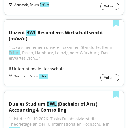
Arnstadt, Raum
Erfurt
Vollzeit
Dozent 
BWL
 Besonderes Wirtschaftsrecht 
(m/w/d)
"...zwischen einem unserer vakanten Standorte: Berlin, 
Erfurt
, Essen, Hamburg, Leipzig oder Würzburg. Das 
erwartet Dich..."
IU Internationale Hochschule
Weimar, Raum
Erfurt
Vollzeit
Duales Studium 
BWL
 (Bachelor of Arts) 
Accounting & Controlling
"...ist der 01.10.2026. Tasks Du absolvierst die 
Theorietage an der IU Internationalen Hochschule in 