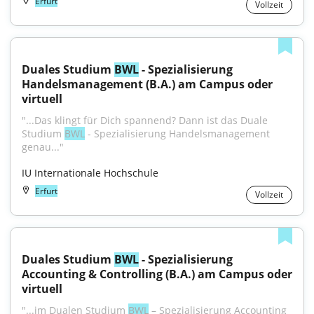
Erfurt
Vollzeit
Duales Studium 
BWL
 - Spezialisierung 
Handelsmanagement (B.A.) am Campus oder 
virtuell
"...Das klingt für Dich spannend? Dann ist das Duale 
Studium 
BWL
 - Spezialisierung Handelsmanagement 
genau..."
IU Internationale Hochschule
Erfurt
Vollzeit
Duales Studium 
BWL
 - Spezialisierung 
Accounting & Controlling (B.A.) am Campus oder 
virtuell
"...im Dualen Studium 
BWL
 – Spezialisierung Accounting 