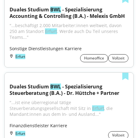
Duales Studium 
BWL
 - Spezialisierung 
Accounting & Controlling (B.A.) - Melexis GmbH
"...beschäftigt 2.000 Mitarbeiter:innen weltweit, davon 
250 am Standort 
Erfurt
. Werde auch Du Teil unseres 
Teams..."
Sonstige Dienstleistungen Karriere
Erfurt
Homeoffice
Vollzeit
Duales Studium 
BWL
 - Spezialisierung 
Steuerberatung (B.A.) - Dr. Hüttche + Partner
"...ist eine überregional tätige 
Steuerberatungsgesellschaft mit Sitz in 
Erfurt
, die 
Mandant:innen aus dem In- und Ausland..."
Finanzdienstleister Karriere
Erfurt
Vollzeit