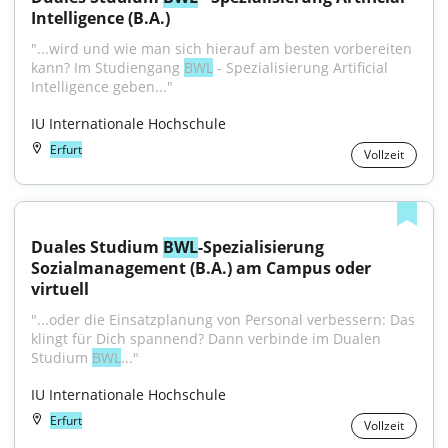
Intelligence (B.A.)
"...wird und wie man sich hierauf am besten vorbereiten 
kann? Im Studiengang 
BWL
 - Spezialisierung Artificial 
Intelligence geben..."
IU Internationale Hochschule
Erfurt
Vollzeit
Duales Studium 
BWL
-Spezialisierung 
Sozialmanagement (B.A.) am Campus oder 
virtuell
"...oder die Einsatzplanung von Personal verbessern: Das 
klingt für Dich spannend? Dann verbinde im Dualen 
Studium 
BWL
..."
IU Internationale Hochschule
Erfurt
Vollzeit