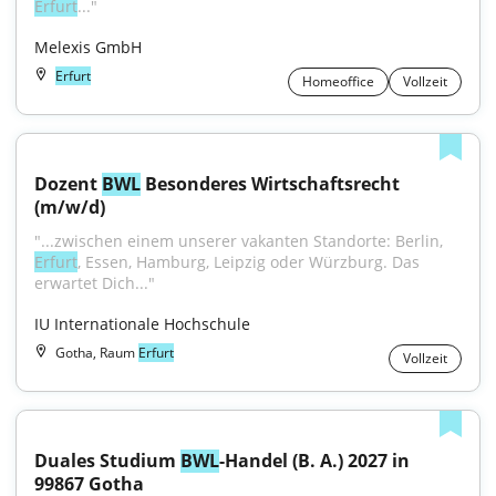
Erfurt
..."
Melexis GmbH
Erfurt
Homeoffice
Vollzeit
Dozent 
BWL
 Besonderes Wirtschaftsrecht 
(m/w/d)
"...zwischen einem unserer vakanten Standorte: Berlin, 
Erfurt
, Essen, Hamburg, Leipzig oder Würzburg. Das 
erwartet Dich..."
IU Internationale Hochschule
Gotha, Raum
Erfurt
Vollzeit
Duales Studium 
BWL
-Handel (B. A.) 2027 in 
99867 Gotha