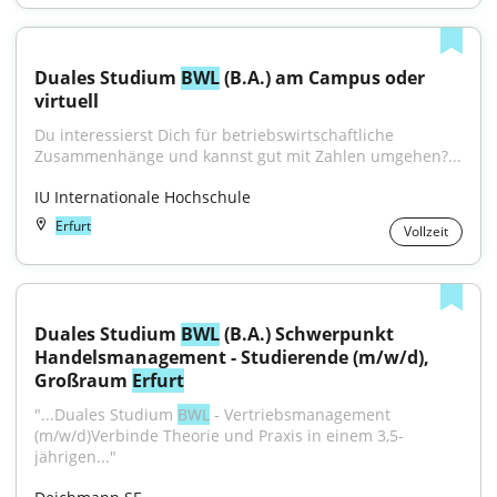
Duales Studium 
BWL
 (B.A.) am Campus oder 
virtuell
Du interessierst Dich für betriebswirtschaftliche 
Zusammenhänge und kannst gut mit Zahlen umgehen?...
IU Internationale Hochschule
Erfurt
Vollzeit
Duales Studium 
BWL
 (B.A.) Schwerpunkt 
Handelsmanagement - Studierende (m/w/d), 
Großraum 
Erfurt
"...Duales Studium 
BWL
 - Vertriebsmanagement 
(m/w/d)Verbinde Theorie und Praxis in einem 3,5-
jährigen..."