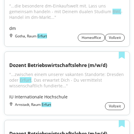
"...die besondere dm-Einkaufswelt mit. Lass uns 
gemeinsam handeln - mit Deinem dualen Studium 
BWL
-
Handel im dm-Markt..."
dm
Gotha, Raum
Erfurt
Homeoffice
Vollzeit
Dozent Betriebswirtschaftslehre (m/w/d)
"...zwischen einem unserer vakanten Standorte: Dresden 
oder 
Erfurt
. Das erwartet Dich - Du vermittelst 
wissenschaftlich fundierte..."
IU Internationale Hochschule
Arnstadt, Raum
Erfurt
Vollzeit
Dozent Betriebswirtschaftslehre (m/w/d)