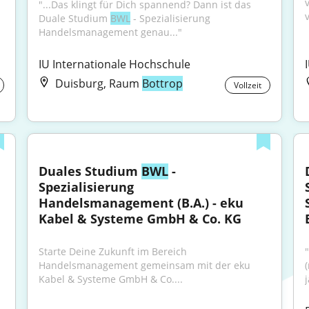
"...Das klingt für Dich spannend? Dann ist das 
Duale Studium 
BWL
 - Spezialisierung 
Handelsmanagement genau..."
IU Internationale Hochschule
Duisburg, Raum
Bottrop
Vollzeit
Duales Studium 
BWL
 - 
Spezialisierung 
Handelsmanagement (B.A.) - eku 
Kabel & Systeme GmbH & Co. KG
Starte Deine Zukunft im Bereich 
Handelsmanagement gemeinsam mit der eku 
Kabel & Systeme GmbH & Co....
j