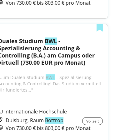
Von 730,00 € bis 803,00 € pro Monat
Duales Studium 
BWL
 - 
Spezialisierung Accounting & 
Controlling (B.A.) am Campus oder 
virtuell (730.00 EUR pro Monat)
"...im Dualen Studium 
BWL
 – Spezialisierung 
Accounting & Controlling! Das Studium vermittelt 
ir fundiertes..."
IU Internationale Hochschule
Duisburg, Raum
Bottrop
Vollzeit
Von 730,00 € bis 803,00 € pro Monat