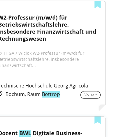
W2-Professur (m/w/d) für 
Betriebswirtschaftslehre, 
insbesondere Finanzwirtschaft und 
Rechnungswesen
© THGA / Wiciok W2-Professur (m/w/d) für 
Betriebswirtschaftslehre, insbesondere 
Finanzwirtschaft...
Technische Hochschule Georg Agricola
Bochum, Raum
Bottrop
Vollzeit
Dozent 
BWL
 Digitale Business-