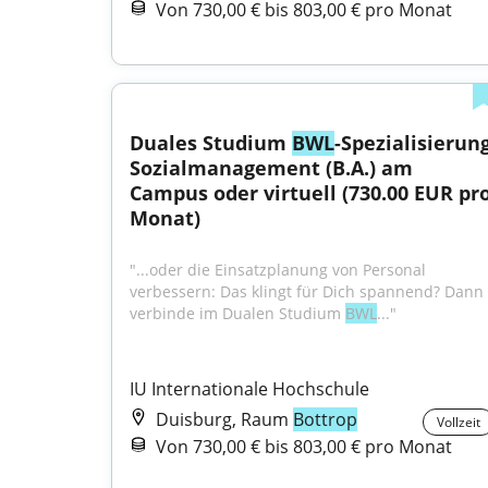
Von 730,00 € bis 803,00 € pro Monat
Duales Studium 
BWL
-Spezialisierung
Sozialmanagement (B.A.) am 
Campus oder virtuell (730.00 EUR pro
Monat)
"...oder die Einsatzplanung von Personal 
verbessern: Das klingt für Dich spannend? Dann 
verbinde im Dualen Studium 
BWL
..."
IU Internationale Hochschule
Duisburg, Raum
Bottrop
Vollzeit
Von 730,00 € bis 803,00 € pro Monat