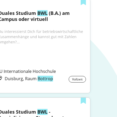
Duales Studium 
BWL
 (B.A.) am 
Campus oder virtuell
Du interessierst Dich für betriebswirtschaftliche 
Zusammenhänge und kannst gut mit Zahlen 
umgehen?...
IU Internationale Hochschule
Duisburg, Raum
Bottrop
Vollzeit
Duales Studium 
BWL
 - 