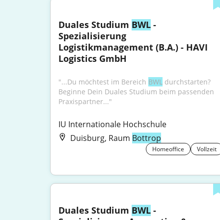
Duales Studium 
BWL
 - 
Spezialisierung 
Logistikmanagement (B.A.) - HAVI 
Logistics GmbH
"...Du möchtest im Bereich 
BWL
 durchstarten? 
Beginne Dein Duales Studium beim passenden 
Praxispartner..."
IU Internationale Hochschule
Duisburg, Raum
Bottrop
Homeoffice
Vollzeit
Duales Studium 
BWL
 - 