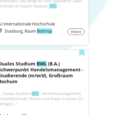
verbessern: Das klingt für Dich spannend? Dann 
verbinde im Dualen Studium 
BWL
..."
IU Internationale Hochschule
Duisburg, Raum
Bottrop
Vollzeit
Duales Studium 
BWL
 (B.A.) 
Schwerpunkt Handelsmanagement - 
Studierende (m/w/d), Großraum 
Bochum
"...Duales Studium 
BWL
 - Vertriebsmanagement 
(m/w/d)Verbinde Theorie und Praxis in einem 3,5-
ährigen..."