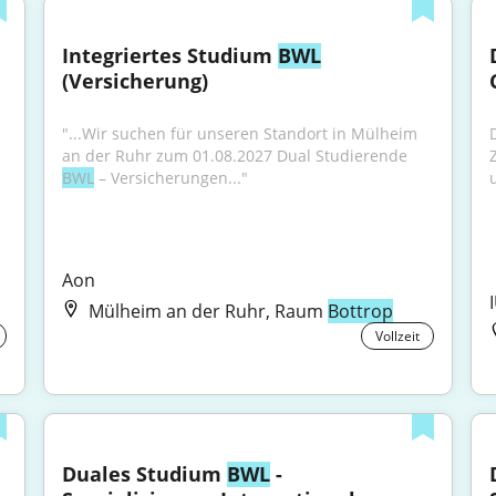
Integriertes Studium 
BWL
(Versicherung)
"...Wir suchen für unseren Standort in Mülheim 
an der Ruhr zum 01.08.2027 Dual Studierende 
BWL
 – Versicherungen..."
Aon
Mülheim an der Ruhr, Raum
Bottrop
Vollzeit
Duales Studium 
BWL
 - 