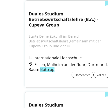
Duales Studium 
Betriebswirtschaftslehre (B.A.) - 
Cupeva Group
Starte Deine Zukunft im Bereich 
Betriebswirtschaftslehre gemeinsam mit der 
Cupeva Group und der IU...
IU Internationale Hochschule
Essen, Mülheim an der Ruhr, Dortmund,
Raum
Bottrop
Homeoffice
Vollzeit
Duales Studium 