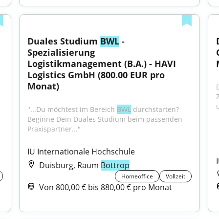
Duales Studium 
BWL
 - 
Spezialisierung 
Logistikmanagement (B.A.) - HAVI 
Logistics GmbH (800.00 EUR pro 
Monat)
"...Du möchtest im Bereich 
BWL
 durchstarten? 
Beginne Dein Duales Studium beim passenden 
Praxispartner..."
IU Internationale Hochschule
Duisburg, Raum
Bottrop
Homeoffice
Vollzeit
Von 800,00 € bis 880,00 € pro Monat