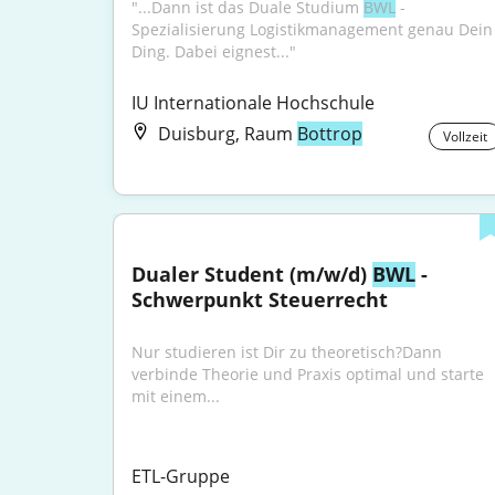
"...Dann ist das Duale Studium 
BWL
 - 
Spezialisierung Logistikmanagement genau Dein 
Ding. Dabei eignest..."
IU Internationale Hochschule
Duisburg, Raum
Bottrop
Vollzeit
Dualer Student (m/w/d) 
BWL
 - 
Schwerpunkt Steuerrecht
Nur studieren ist Dir zu theoretisch?Dann 
verbinde Theorie und Praxis optimal und starte 
mit einem...
ETL-Gruppe