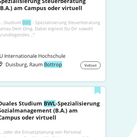
Spezialisierung Steuerberatung 
(B.A.) am Campus oder virtuell
"...Studium 
BWL
 - Spezialisierung Steuerberatung 
genau Dein Ding. Dabei eignest Du Dir sowohl 
grundlegendes..."
IU Internationale Hochschule
Duisburg, Raum
Bottrop
Vollzeit
Duales Studium 
BWL
-Spezialisierung 
Sozialmanagement (B.A.) am 
Campus oder virtuell
"...oder die Einsatzplanung von Personal 