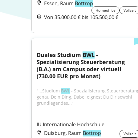
Essen, Raum
Bottrop
Homeoffice
Vollzeit
Von 35.000,00 € bis 105.500,00 €
Duales Studium 
BWL
 - 
Spezialisierung Steuerberatung 
(B.A.) am Campus oder virtuell 
(730.00 EUR pro Monat)
"...Studium 
BWL
 - Spezialisierung Steuerberatung
genau Dein Ding. Dabei eignest Du Dir sowohl 
grundlegendes..."
IU Internationale Hochschule
Duisburg, Raum
Bottrop
Vollzeit