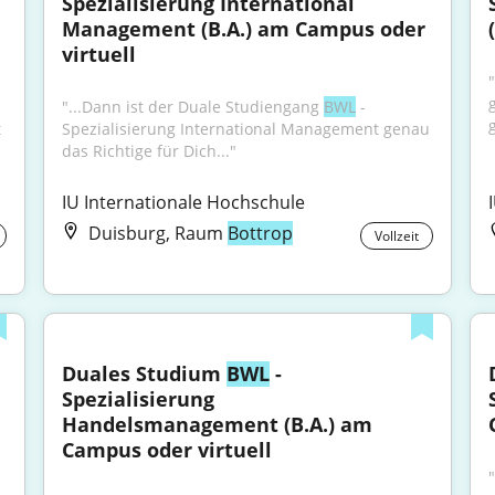
Spezialisierung International 
Management (B.A.) am Campus oder 
virtuell
"...Dann ist der Duale Studiengang 
BWL
 - 
 
Spezialisierung International Management genau 
das Richtige für Dich..."
IU Internationale Hochschule
Duisburg, Raum
Bottrop
Vollzeit
Duales Studium 
BWL
 - 
Spezialisierung 
Handelsmanagement (B.A.) am 
Campus oder virtuell