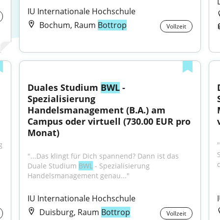
IU Internationale Hochschule
Bochum, Raum
Bottrop
Vollzeit
Duales Studium 
BWL
 - 
Spezialisierung 
Handelsmanagement (B.A.) am 
Campus oder virtuell (730.00 EUR pro 
Monat)
 
"...Das klingt für Dich spannend? Dann ist das 
d
Duale Studium 
BWL
 - Spezialisierung 
Handelsmanagement genau..."
IU Internationale Hochschule
Duisburg, Raum
Bottrop
Vollzeit