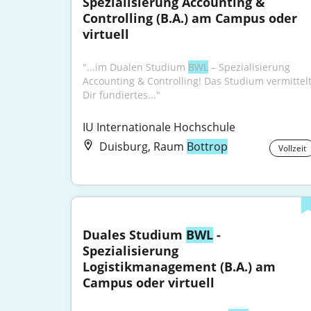
Spezialisierung Accounting & 
Controlling (B.A.) am Campus oder 
virtuell
"...im Dualen Studium 
BWL
 – Spezialisierung 
Accounting & Controlling! Das Studium vermittelt
Dir fundiertes..."
IU Internationale Hochschule
Duisburg, Raum
Bottrop
Vollzeit
Duales Studium 
BWL
 - 
Spezialisierung 
Logistikmanagement (B.A.) am 
Campus oder virtuell