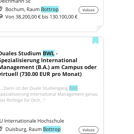
Deichmann SE
Bochum, Raum
Bottrop
Vollzeit
Von 38.200,00 € bis 130.100,00 €
Duales Studium 
BWL
 - 
Spezialisierung International 
Management (B.A.) am Campus oder 
virtuell (730.00 EUR pro Monat)
"...Dann ist der Duale Studiengang 
BWL
 - 
Spezialisierung International Management genau 
as Richtige für Dich..."
IU Internationale Hochschule
Duisburg, Raum
Bottrop
Vollzeit