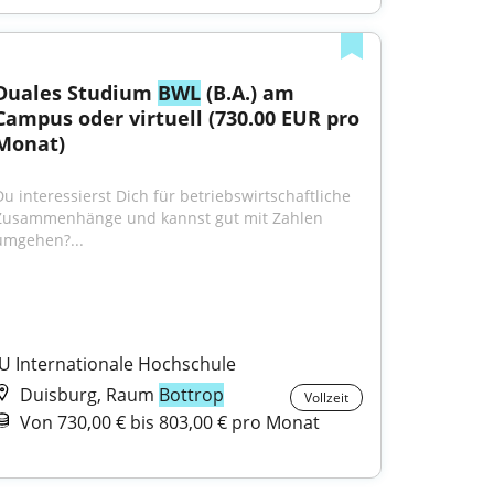
Duales Studium 
BWL
 (B.A.) am 
Campus oder virtuell (730.00 EUR pro 
Monat)
Du interessierst Dich für betriebswirtschaftliche 
Zusammenhänge und kannst gut mit Zahlen 
umgehen?...
IU Internationale Hochschule
Duisburg, Raum
Bottrop
Vollzeit
Von 730,00 € bis 803,00 € pro Monat