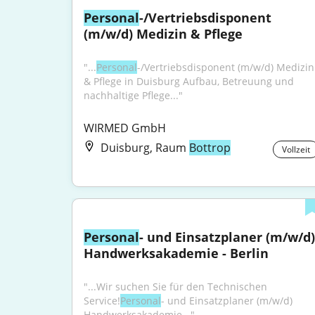
Personal
-/Vertriebsdisponent 
(m/w/d) Medizin & Pflege
"...
Personal
-/Vertriebsdisponent (m/w/d) Medizin 
& Pflege in Duisburg Aufbau, Betreuung und 
nachhaltige Pflege..."
WIRMED GmbH
Duisburg, Raum
Bottrop
Vollzeit
Personal
- und Einsatzplaner (m/w/d) 
Handwerksakademie - Berlin
"...Wir suchen Sie für den Technischen 
Service!
Personal
- und Einsatzplaner (m/w/d) 
Handwerksakademie..."