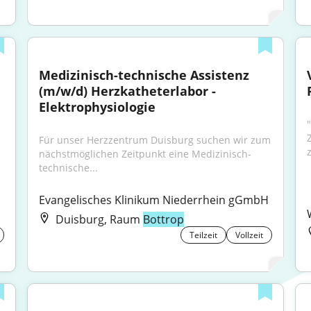
Medizinisch-technische Assistenz 
(m/w/d) Herzkatheterlabor - 
Elektrophysiologie
Für unser Herzzentrum Duisburg suchen wir zum 
nächstmöglichen Zeitpunkt eine Medizinisch-
technische...
Evangelisches Klinikum Niederrhein gGmbH
Duisburg, Raum
Bottrop
Teilzeit
Vollzeit