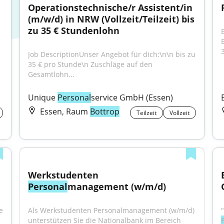
Operationstechnische/r Assistent/in 
(m/w/d) in NRW (Vollzeit/Teilzeit) bis 
zu 35 € Stundenlohn
3
Job DescriptionUnser Angebot für dich:\n\n bis zu 
35 € pro Stunde\n Zuschläge auf den 
Gesamtlohn...
Unique 
Personal
service GmbH (Essen)
Essen, Raum
Bottrop
Teilzeit
Vollzeit
Werkstudenten 
Personal
management (w/m/d)
 
Als Werkstudenten Personalmanagement (w/m/d) 
unterstützen Sie die Nationalbank im Bereich 