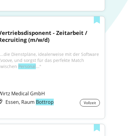
Vertriebsdisponent - Zeitarbeit / 
Recruiting (m/w/d)
"...die Dienstpläne, idealerweise mit der Software 
Zvoove, und sorgst für das perfekte Match 
zwischen 
Personal
..."
Wirtz Medical GmbH
Essen, Raum
Bottrop
Vollzeit