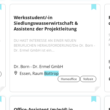
Werksstudent/-in 
Siedlungswasserwirtschaft & 
Assistenz der Projektleitung
 
DU HAST INTERESSE AN EINER NEUEN 
BERUFLICHEN HERAUSFORDERUNG?Die Dr. Born - 
Dr. Ermel GmbH ist ein...
Dr. Born - Dr. Ermel GmbH
Essen, Raum
Bottrop
Homeoffice
Vollzeit
Office-Assistent (m/w/d) in 