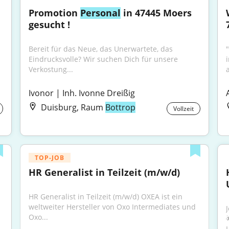
Promotion 
Personal
 in 47445 Moers 
gesucht !
Bereit für das Neue, das Unerwartete, das 
Eindrucksvolle? Wir suchen Dich für unsere 
Verkostung...
Ivonor | Inh. Ivonne Dreißig
Duisburg, Raum
Bottrop
Vollzeit
TOP-JOB
HR Generalist in Teilzeit (m/w/d)
HR Generalist in Teilzeit (m/w/d) OXEA ist ein 
weltweiter Hersteller von Oxo Intermediates und 
Oxo...