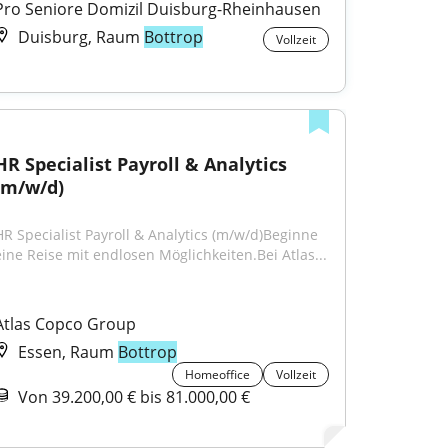
Pro Seniore Domizil Duisburg-Rheinhausen
Duisburg, Raum
Bottrop
Vollzeit
HR Specialist Payroll & Analytics 
(m/w/d)
HR Specialist Payroll & Analytics (m/w/d)Beginne 
eine Reise mit endlosen Möglichkeiten.Bei Atlas...
Atlas Copco Group
Essen, Raum
Bottrop
Homeoffice
Vollzeit
Von 39.200,00 € bis 81.000,00 €