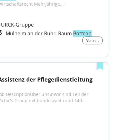
Wirtschaftsrecht Mehrjährige..."
TURCK-Gruppe
Mülheim an der Ruhr, Raum
Bottrop
Vollzeit
Assistenz der Pflegedienstleitung
Job DescriptionÜber uns\nWir sind Teil der 
Victor's Group mit bundesweit rund 140...