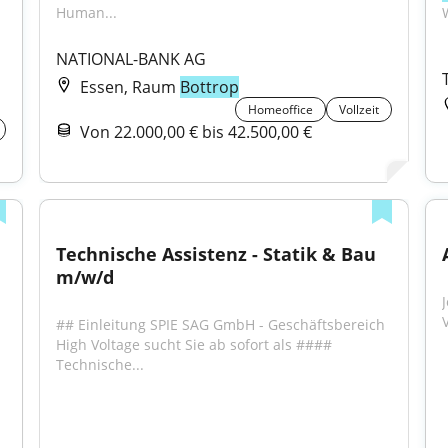
Human...
NATIONAL-BANK AG
Essen, Raum
Bottrop
Homeoffice
Vollzeit
Von 22.000,00 € bis 42.500,00 €
Technische Assistenz - Statik & Bau 
m/w/d
## Einleitung SPIE SAG GmbH - Geschäftsbereich 
High Voltage sucht Sie ab sofort als #### 
Technische...