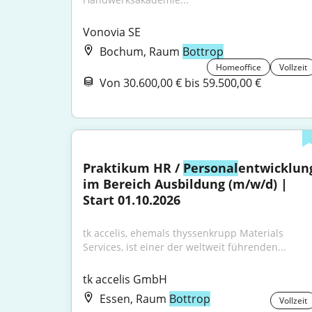
Vonovia SE
Bochum, Raum
Bottrop
Homeoffice
Vollzeit
Von 30.600,00 € bis 59.500,00 €
Praktikum HR / 
Personal
entwicklung
im Bereich Ausbildung (m/w/d) | 
Start 01.10.2026
tk accelis, ehemals thyssenkrupp Materials 
Services, ist einer der weltweit führenden...
tk accelis GmbH
Essen, Raum
Bottrop
Vollzeit