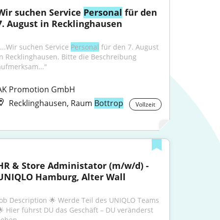
Wir suchen Service 
Personal
 für den 
7. August in Recklinghausen
"...Wir suchen Service 
Personal
 für den 7. August 
in Recklinghausen. Bitte die Beschreibung 
aufmerksam..."
AK Promotion GmbH
Recklinghausen, Raum
Bottrop
Vollzeit
HR & Store Administator (m/w/d) - 
UNIQLO Hamburg, Alter Wall
Job Description 🌟 Werde Teil des UNIQLO Teams 
🌟 Hier führst DU das Geschäft – DU veränderst 
Leben –...