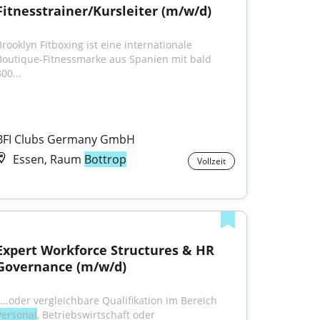
Fitnesstrainer/Kursleiter (m/w/d)
Brooklyn Fitboxing ist eine internationale 
Boutique-Fitnessmarke aus Spanien mit bald 
00...
BFI Clubs Germany GmbH
Essen, Raum
Bottrop
Vollzeit
Expert Workforce Structures & HR 
Governance (m/w/d)
"...oder vergleichbare Qualifikation im Bereich 
Personal
, Betriebswirtschaft oder 