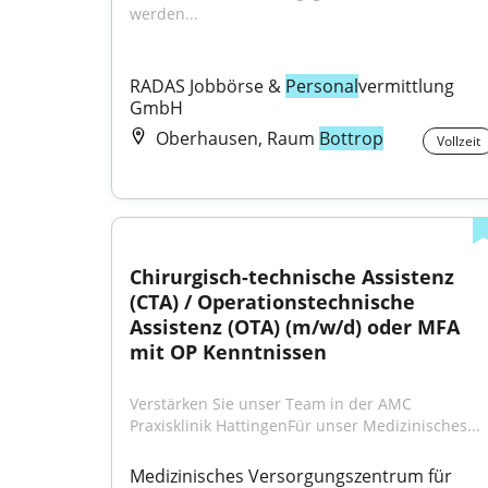
werden...
RADAS Jobbörse & 
Personal
vermittlung 
GmbH
Oberhausen, Raum
Bottrop
Vollzeit
Chirurgisch-technische Assistenz 
(CTA) / Operationstechnische 
Assistenz (OTA) (m/w/d) oder MFA 
mit OP Kenntnissen
Verstärken Sie unser Team in der AMC 
Praxisklinik HattingenFür unser Medizinisches...
Medizinisches Versorgungszentrum für 