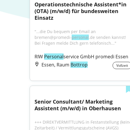
Operationstechnische Assistent*in 
(OTA) (m/w/d) für bundesweiten 
Einsatz
"...die Du bequem per Email an 
bremen@promedi-
personal
.de senden kannst! 
Bei Fragen melde Dich gern telefonisch..."
RIW 
Personal
service GmbH promedi Essen
Essen, Raum
Bottrop
Vollzeit
Senior Consultant/ Marketing 
Assistent (m/w/d) in Oberhausen
+++ DIREKTVERMITTLUNG in Festanstellung (keine
Zeitarbeit) / Vermittlungsgutscheine (AVGS) 