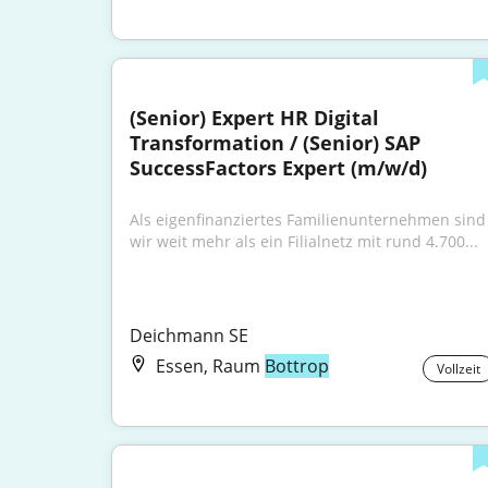
(Senior) Expert HR Digital 
Transformation / (Senior) SAP 
SuccessFactors Expert (m/w/d)
Als eigenfinanziertes Familienunternehmen sind 
wir weit mehr als ein Filialnetz mit rund 4.700...
Deichmann SE
Essen, Raum
Bottrop
Vollzeit