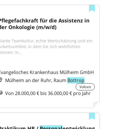
Pflegefachkraft für die Assistenz in 
der Onkologie (m/w/d)
Starke Teamkultur, echte Wertschätzung und ein 
Arbeitsumfeld, in dem Sie sich wohlfühlen 
können: In...
Evangelisches Krankenhaus Mülheim GmbH
Mülheim an der Ruhr, Raum
Bottrop
Vollzeit
Von 28.000,00 € bis 36.000,00 € pro Jahr
Praktikum HR / 
Personal
entwicklung 