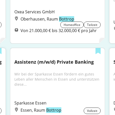
Oxea Services GmbH
Oberhausen, Raum
Bottrop
Homeoffice
Teilzeit
Von 21.000,00 € bis 32.000,00 € pro Jahr
 
Assistenz (m/w/d) Private Banking
Wir bei der Sparkasse Essen fördern ein gutes 
Leben aller Menschen in Essen und unterstützen 
diese...
Sparkasse Essen
Essen, Raum
Bottrop
Vollzeit