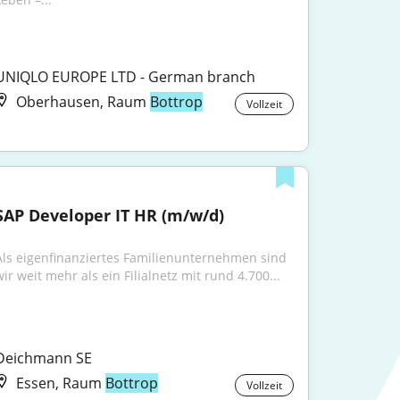
UNIQLO EUROPE LTD - German branch
Oberhausen, Raum
Bottrop
Vollzeit
SAP Developer IT HR (m/w/d)
Als eigenfinanziertes Familienunternehmen sind 
wir weit mehr als ein Filialnetz mit rund 4.700...
Deichmann SE
Essen, Raum
Bottrop
Vollzeit