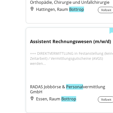
Orthopädie, Chirurgie und Unfallchirurgie
Hattingen, Raum
Bottrop
Vollzeit
Assistent Rechnungswesen (m/w/d)
+++ DIREKTVERMITTLUNG in Festanstellung (keine
Zeitarbeit) / Vermittlungsgutscheine (AVGS) 
werden...
RADAS Jobbörse & 
Personal
vermittlung 
GmbH
Essen, Raum
Bottrop
Vollzeit