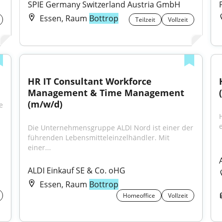
SPIE Germany Switzerland Austria GmbH
Essen, Raum
Bottrop
Teilzeit
Vollzeit
HR IT Consultant Workforce 
Management & Time Management 
(m/w/d)
 
Die Unternehmensgruppe ALDI Nord ist einer der 
führenden Lebensmitteleinzelhändler. Mit 
einer...
ALDI Einkauf SE & Co. oHG
Essen, Raum
Bottrop
Homeoffice
Vollzeit