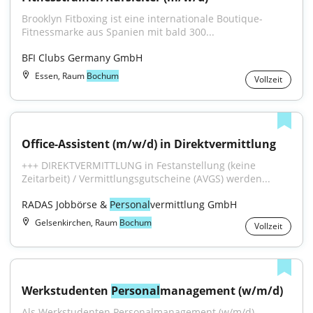
Brooklyn Fitboxing ist eine internationale Boutique-
Fitnessmarke aus Spanien mit bald 300...
BFI Clubs Germany GmbH
Essen, Raum
Bochum
Vollzeit
Office-Assistent (m/w/d) in Direktvermittlung
+++ DIREKTVERMITTLUNG in Festanstellung (keine 
Zeitarbeit) / Vermittlungsgutscheine (AVGS) werden...
RADAS Jobbörse & 
Personal
vermittlung GmbH
Gelsenkirchen, Raum
Bochum
Vollzeit
Werkstudenten 
Personal
management (w/m/d)
Als Werkstudenten Personalmanagement (w/m/d) 