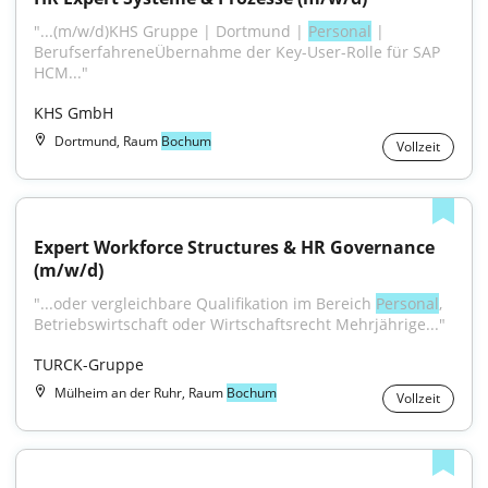
"...(m/w/d)KHS Gruppe | Dortmund | 
Personal
 | 
BerufserfahreneÜbernahme der Key-User-Rolle für SAP 
HCM..."
KHS GmbH
Dortmund, Raum
Bochum
Vollzeit
Expert Workforce Structures & HR Governance 
(m/w/d)
"...oder vergleichbare Qualifikation im Bereich 
Personal
, 
Betriebswirtschaft oder Wirtschaftsrecht Mehrjährige..."
TURCK-Gruppe
Mülheim an der Ruhr, Raum
Bochum
Vollzeit