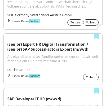
## Einleitung SPIE SAG GmbH - Geschäftsbereich High 
Voltage sucht Sie ab sofort als #### Technische...
SPIE Germany Switzerland Austria GmbH
Essen, Raum
Bochum
Teilzeit
Vollzeit
(Senior) Expert HR Digital Transformation / 
(Senior) SAP SuccessFactors Expert (m/w/d)
Als eigenfinanziertes Familienunternehmen sind wir weit 
mehr als ein Filialnetz mit rund 4.700...
Deichmann SE
Essen, Raum
Bochum
Vollzeit
SAP Developer IT HR (m/w/d)