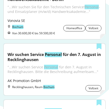
"...Wir suchen Sie für den Technischen Service!
Personal
- 
und Einsatzplaner (m/w/d) Handwerksakademie..."
Vonovia SE
Bochum
Homeoffice
Vollzeit
Von 30.600,00 € bis 59.500,00 €
Wir suchen Service 
Personal
 für den 7. August in 
Recklinghausen
"...Wir suchen Service 
Personal
 für den 7. August in 
Recklinghausen. Bitte die Beschreibung aufmerksam..."
AK Promotion GmbH
Recklinghausen, Raum
Bochum
Vollzeit