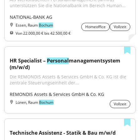
unterstützen Sie die Nationalbank im Bereich Human...
NATIONAL-BANK AG
Essen, Raum
Bochum
Homeoffice
Vollzeit
Von 22.000,00 € bis 42.500,00 €
HR Specialist – 
Personal
managementsystem 
(m/w/d)
Die REMONDIS Assets & Services GmbH & Co. KG ist die 
zentrale Steuerungseinheit der...
REMONDIS Assets & Services GmbH & Co. KG
Lünen, Raum
Bochum
Vollzeit
Technische Assistenz - Statik & Bau m/w/d