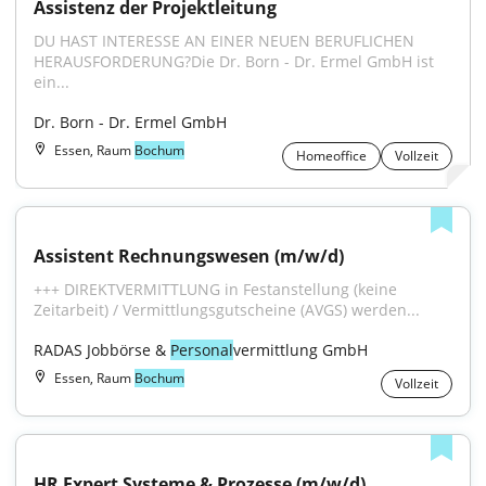
Assistenz der Projektleitung
DU HAST INTERESSE AN EINER NEUEN BERUFLICHEN 
HERAUSFORDERUNG?Die Dr. Born - Dr. Ermel GmbH ist 
ein...
Dr. Born - Dr. Ermel GmbH
Essen, Raum
Bochum
Homeoffice
Vollzeit
Assistent Rechnungswesen (m/w/d)
+++ DIREKTVERMITTLUNG in Festanstellung (keine 
Zeitarbeit) / Vermittlungsgutscheine (AVGS) werden...
RADAS Jobbörse & 
Personal
vermittlung GmbH
Essen, Raum
Bochum
Vollzeit
HR Expert Systeme & Prozesse (m/w/d)