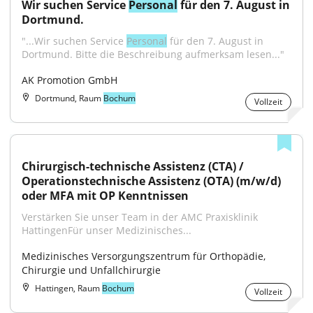
Wir suchen Service 
Personal
 für den 7. August in 
Dortmund.
"...Wir suchen Service 
Personal
 für den 7. August in 
Dortmund. Bitte die Beschreibung aufmerksam lesen..."
AK Promotion GmbH
Dortmund, Raum
Bochum
Vollzeit
Chirurgisch-technische Assistenz (CTA) / 
Operationstechnische Assistenz (OTA) (m/w/d) 
oder MFA mit OP Kenntnissen
Verstärken Sie unser Team in der AMC Praxisklinik 
HattingenFür unser Medizinisches...
Medizinisches Versorgungszentrum für Orthopädie, 
Chirurgie und Unfallchirurgie
Hattingen, Raum
Bochum
Vollzeit