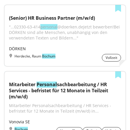
(Senior) HR Business Partner (m/w/d)
"...02330-63-414
personal
@doerken.deJetzt bewerben!Bei 
DÖRKEN sind alle Menschen, unabhängig von den 
verwendeten Texten und Bildern..."
DÖRKEN
Herdecke, Raum
Bochum
Vollzeit
Mitarbeiter 
Personal
sachbearbeitung / HR 
Services - befristet für 12 Monate in Teilzeit 
(m/w/d)
Mitarbeiter Personalsachbearbeitung / HR Services - 
befristet für 12 Monate in Teilzeit (m/w/d) in...
Vonovia SE
Bochum