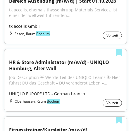
Bereich Ausbildung (m/w/d) | Start 01.10.2026
tk accelis, ehemals thyssenkrupp Materials Services, ist 
einer der weltweit führenden...
tk accelis GmbH
Essen, Raum
Bochum
Vollzeit
HR & Store Administator (m/w/d) - UNIQLO 
Hamburg, Alter Wall
Job Description 🌟 Werde Teil des UNIQLO Teams 🌟 Hier 
führst DU das Geschäft – DU veränderst Leben –...
UNIQLO EUROPE LTD - German branch
Oberhausen, Raum
Bochum
Vollzeit
Fitnesstrainer/Kursleiter (m/w/d)