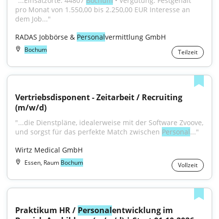
"...Einsatzorte: 44807 
Bochum
 • Vergütung: Festgehalt 
pro Monat von 1.550,00 bis 2.250,00 EUR Interesse an 
dem Job..."
RADAS Jobbörse & 
Personal
vermittlung GmbH
Bochum
Teilzeit
Vertriebsdisponent - Zeitarbeit / Recruiting 
(m/w/d)
"...die Dienstpläne, idealerweise mit der Software Zvoove, 
und sorgst für das perfekte Match zwischen 
Personal
..."
Wirtz Medical GmbH
Essen, Raum
Bochum
Vollzeit
Praktikum HR / 
Personal
entwicklung im 