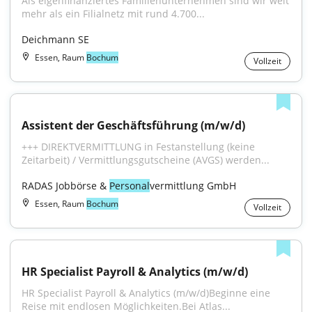
Als eigenfinanziertes Familienunternehmen sind wir weit 
mehr als ein Filialnetz mit rund 4.700...
Deichmann SE
Essen, Raum
Bochum
Vollzeit
Assistent der Geschäftsführung (m/w/d)
+++ DIREKTVERMITTLUNG in Festanstellung (keine 
Zeitarbeit) / Vermittlungsgutscheine (AVGS) werden...
RADAS Jobbörse & 
Personal
vermittlung GmbH
Essen, Raum
Bochum
Vollzeit
HR Specialist Payroll & Analytics (m/w/d)
HR Specialist Payroll & Analytics (m/w/d)Beginne eine 
Reise mit endlosen Möglichkeiten.Bei Atlas...