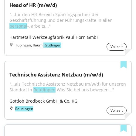
Head of HR (m/w/d)
"...für den HR-Bereich Sparringspartner der 
Geschäftsführung und der Führungskräfte in allen 
personal
-, arbeits..."
Hartmetall-Werkzeugfabrik Paul Horn GmbH
Tübingen, Raum
Reutlingen
Vollzeit
Technische Assistenz Netzbau (m/w/d)
"...als Technische Assistenz Netzbau (m/w/d) für unseren 
Standort in 
Reutlingen
 Was Sie bei uns bewegen..."
Gottlob Brodbeck GmbH & Co. KG
Reutlingen
Vollzeit