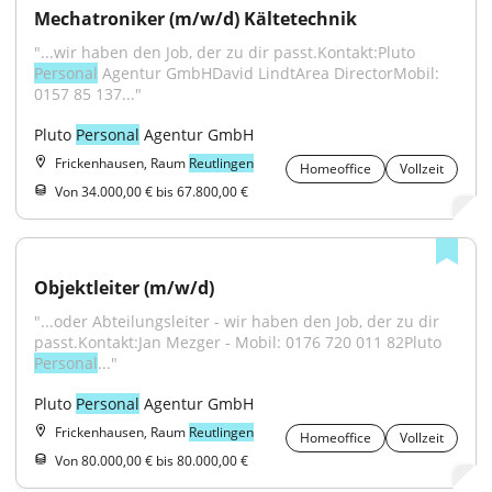
Mechatroniker (m/w/d) Kältetechnik
"...wir haben den Job, der zu dir passt.Kontakt:Pluto 
Personal
 Agentur GmbHDavid LindtArea DirectorMobil: 
0157 85 137..."
Pluto 
Personal
 Agentur GmbH
Frickenhausen, Raum
Reutlingen
Homeoffice
Vollzeit
Von 34.000,00 € bis 67.800,00 €
Objektleiter (m/w/d)
"...oder Abteilungsleiter - wir haben den Job, der zu dir 
passt.Kontakt:Jan Mezger - Mobil: 0176 720 011 82Pluto 
Personal
..."
Pluto 
Personal
 Agentur GmbH
Frickenhausen, Raum
Reutlingen
Homeoffice
Vollzeit
Von 80.000,00 € bis 80.000,00 €