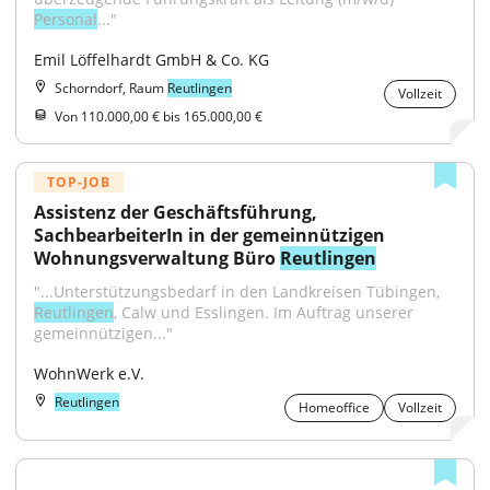
Personal
..."
Emil Löffelhardt GmbH & Co. KG
Schorndorf, Raum
Reutlingen
Vollzeit
Von 110.000,00 € bis 165.000,00 €
TOP-JOB
Assistenz der Geschäftsführung, 
SachbearbeiterIn in der gemeinnützigen 
Wohnungsverwaltung Büro 
Reutlingen
"...Unterstützungsbedarf in den Landkreisen Tübingen, 
Reutlingen
, Calw und Esslingen. Im Auftrag unserer 
gemeinnützigen..."
WohnWerk e.V.
Reutlingen
Homeoffice
Vollzeit