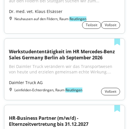
auf den Fildern bei Stuttgart suchen wir zum...
Dr. med. vet. Klaus Elsässer
Neuhausen auf den Fildern, Raum
Reutlingen
Teilzeit
Vollzeit
Werkstudententätigkeit im HR Mercedes-Benz 
Sales Germany Berlin ab September 2026
Bei Daimler Truck verändern wir das Transportwesen 
von heute und erzielen gemeinsam echte Wirkung....
Daimler Truck AG
Leinfelden-Echterdingen, Raum
Reutlingen
Vollzeit
HR-Business Partner (m/w/d) - 
Elternzeitvertretung bis 31.12.2027