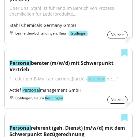
Über uns: Stahl ist führend im Bereich von Prozess­
chemikalien für Leder­produkte,...
Stahl Chemicals Germany GmbH
Leinfelden-Echterdingen, Raum
Reutlingen
Vollzeit
Personal
berater (m/w/d) mit Schwerpunkt 
Vertrieb
"...oder per E-Mail an karriere@actief-
personal
.de...."
Actief 
Personal
management GmbH
Böblingen, Raum
Reutlingen
Vollzeit
Personal
referent (geh. Dienst) (m/w/d) mit dem 
Schwerpunkt Bezügerechnung