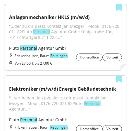
Anlagenmechaniker HKLS (m/w/d)
"...der zu dir passt.Kontakt:Jan Mezger - Mobil: 0176 720 
011 82Pluto 
Personal
 Agentur GmbHKönigstraße 10c, 
70173 Stuttgart0711 222..."
Pluto 
Personal
 Agentur GmbH
Frickenhausen, Raum
Reutlingen
Homeoffice
Vollzeit
Von 27,00 € bis 27,00 €
Elektroniker (m/w/d) Energie Gebäudetechnik
"...wir haben den Job, der zu dir passt.Kontakt:Jan 
Mezger - Mobil: 0176 720 011 82Pluto 
Personal
Agentur..."
Pluto 
Personal
 Agentur GmbH
Frickenhausen, Raum
Reutlingen
Homeoffice
Vollzeit