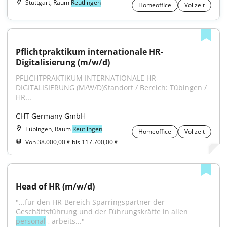
Stuttgart, Raum
Reutlingen
Homeoffice
Vollzeit
Pflichtpraktikum internationale HR-
Digitalisierung (m/w/d)
PFLICHTPRAKTIKUM INTERNATIONALE HR-
DIGITALISIERUNG (M/W/D)Standort / Bereich: Tübingen / 
HR...
CHT Germany GmbH
Tübingen, Raum
Reutlingen
Homeoffice
Vollzeit
Von 38.000,00 € bis 117.700,00 €
Head of HR (m/w/d)
"...für den HR-Bereich Sparringspartner der 
Geschäftsführung und der Führungskräfte in allen 
personal
-, arbeits..."