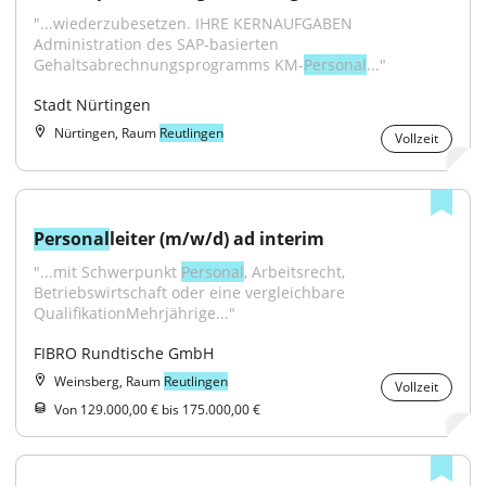
"...wiederzubesetzen. IHRE KERNAUFGABEN 
Administration des SAP-basierten 
Gehaltsabrechnungsprogramms KM-
Personal
..."
Stadt Nürtingen
Nürtingen, Raum
Reutlingen
Vollzeit
Personal
leiter (m/w/d) ad interim
"...mit Schwerpunkt 
Personal
, Arbeitsrecht, 
Betriebswirtschaft oder eine vergleichbare 
QualifikationMehrjährige..."
FIBRO Rundtische GmbH
Weinsberg, Raum
Reutlingen
Vollzeit
Von 129.000,00 € bis 175.000,00 €