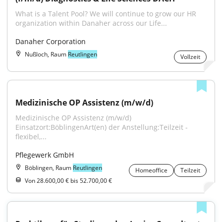
What is a Talent Pool? We will continue to grow our HR 
organization within Danaher across our Life...
Danaher Corporation
Nußloch, Raum
Reutlingen
Vollzeit
Medizinische OP Assistenz (m/w/d)
Medizinische OP Assistenz (m/w/d) 
Einsatzort:BöblingenArt(en) der Anstellung:Teilzeit - 
flexibel,...
Pflegewerk GmbH
Böblingen, Raum
Reutlingen
Homeoffice
Teilzeit
Von 28.600,00 € bis 52.700,00 €