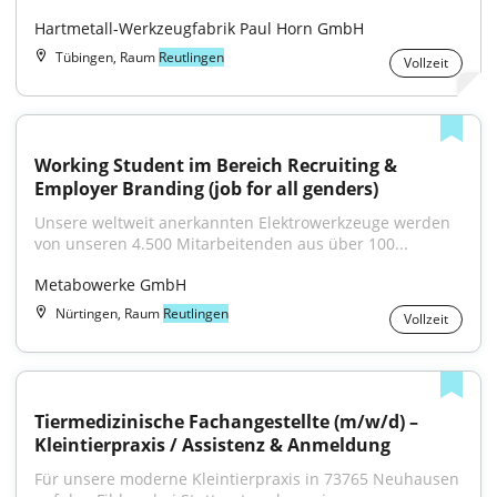
Hartmetall-Werkzeugfabrik Paul Horn GmbH
Tübingen, Raum
Reutlingen
Vollzeit
Working Student im Bereich Recruiting & 
Employer Branding (job for all genders)
Unsere weltweit anerkannten Elektrowerkzeuge werden 
von unseren 4.500 Mitarbeitenden aus über 100...
Metabowerke GmbH
Nürtingen, Raum
Reutlingen
Vollzeit
Tiermedizinische Fachangestellte (m/w/d) – 
Kleintierpraxis / Assistenz & Anmeldung
Für unsere moderne Kleintierpraxis in 73765 Neuhausen 