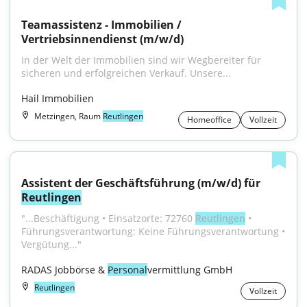
Teamassistenz - Immobilien / 
Vertriebsinnendienst (m/w/d)
In der Welt der Immobilien sind wir Wegbereiter für 
sicheren und erfolgreichen Verkauf. Unsere...
Hail Immobilien
Metzingen, Raum
Reutlingen
Homeoffice
Vollzeit
Assistent der Geschäftsführung (m/w/d) für 
Reutlingen
"...Beschäftigung • Einsatzorte: 72760 
Reutlingen
 • 
Führungsverantwortung: Keine Führungsverantwortung • 
Vergütung..."
RADAS Jobbörse & 
Personal
vermittlung GmbH
Reutlingen
Vollzeit