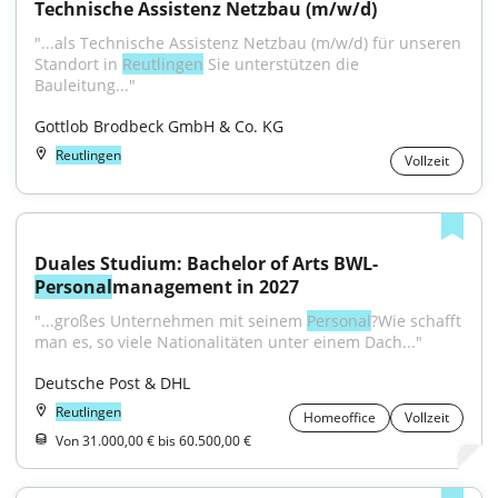
Technische Assistenz Netzbau (m/w/d)
"...als Technische Assistenz Netzbau (m/w/d) für unseren 
Standort in 
Reutlingen
 Sie unterstützen die 
Bauleitung..."
Gottlob Brodbeck GmbH & Co. KG
Reutlingen
Vollzeit
Duales Studium: Bachelor of Arts BWL-
Personal
management in 2027
"...großes Unternehmen mit seinem 
Personal
?Wie schafft 
man es, so viele Nationalitäten unter einem Dach..."
Deutsche Post & DHL
Reutlingen
Homeoffice
Vollzeit
Von 31.000,00 € bis 60.500,00 €