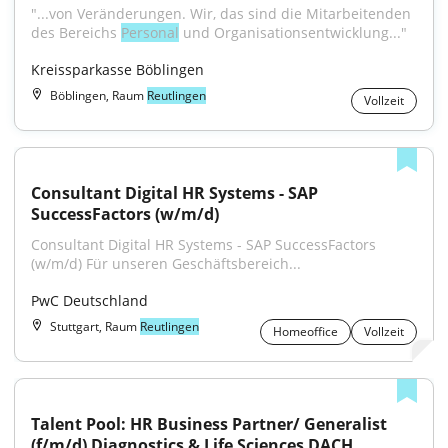
"...von Veränderungen. Wir, das sind die Mitarbeitenden 
des Bereichs 
Personal
 und Organisationsentwicklung..."
Kreissparkasse Böblingen
Böblingen, Raum
Reutlingen
Vollzeit
Consultant Digital HR Systems - SAP 
SuccessFactors (w/m/d)
Consultant Digital HR Systems - SAP SuccessFactors 
(w/m/d) Für unseren Geschäftsbereich...
PwC Deutschland
Stuttgart, Raum
Reutlingen
Homeoffice
Vollzeit
Talent Pool: HR Business Partner/ Generalist 
(f/m/d) Diagnostics & Life Sciences DACH