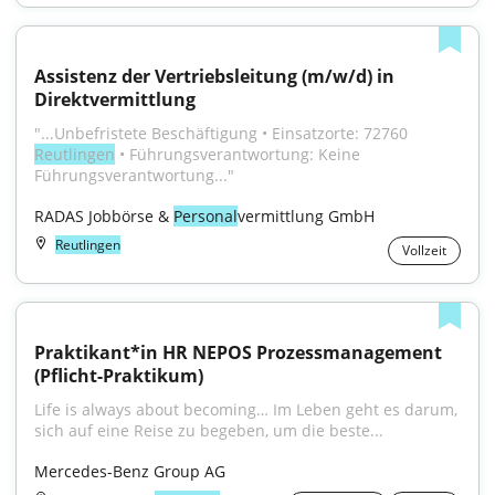
Assistenz der Vertriebsleitung (m/w/d) in 
Direktvermittlung
"...Unbefristete Beschäftigung • Einsatzorte: 72760 
Reutlingen
 • Führungsverantwortung: Keine 
Führungsverantwortung..."
RADAS Jobbörse & 
Personal
vermittlung GmbH
Reutlingen
Vollzeit
Praktikant*in HR NEPOS Prozessmanagement 
(Pflicht-Praktikum)
Life is always about becoming… Im Leben geht es darum, 
sich auf eine Reise zu begeben, um die beste...
Mercedes-Benz Group AG