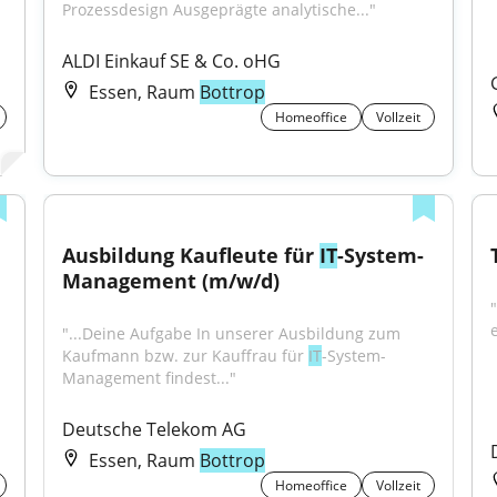
Prozessdesign Ausgeprägte analytische..."
ALDI Einkauf SE & Co. oHG
Essen, Raum
Bottrop
Homeoffice
Vollzeit
Ausbildung Kaufleute für 
IT
-System-
Management (m/w/d)
"...Deine Aufgabe In unserer Ausbildung zum 
Kaufmann bzw. zur Kauffrau für 
IT
-System-
Management findest..."
Deutsche Telekom AG
Essen, Raum
Bottrop
Homeoffice
Vollzeit