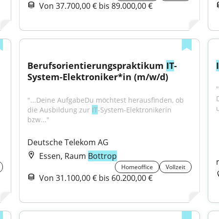
Von 37.700,00 € bis 89.000,00 €
Berufsorientierungspraktikum 
IT
-
System-Elektroniker*in (m/w/d)
"...Deine AufgabeDu möchtest herausfinden, ob 
die Ausbildung zur 
IT
-System-Elektronikerin 
bzw..."
Deutsche Telekom AG
Essen, Raum
Bottrop
Homeoffice
Vollzeit
Von 31.100,00 € bis 60.200,00 €