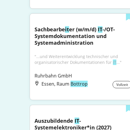
Sachbearbe
it
er (w/m/d) 
IT
-/OT-
Systemdokumentation und 
Systemadministration
"...und Weiterentwicklung technischer und 
organisatorischer Dokumentationen für 
IT
..."
Ruhrbahn GmbH
Essen, Raum
Bottrop
Vollzeit
Auszubildende 
IT
-
Systemelektroniker*in (2027)