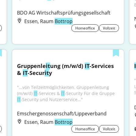
BDO AG Wirtschaftsprüfungsgesellschaft
Essen, Raum
Bottrop
Homeoffice
Vollzeit
Gruppenle
it
ung (m/w/d) 
IT
-Services 
& 
IT
-Secur
it
y
"...von Teilzeitmöglichkeiten. Gruppenleitung 
S
(m/w/d) 
IT
-Services & 
IT
-Security Für die Gruppe 
IT
-Security und Nutzerservice..."
Emschergenossenschaft/Lippeverband
Essen, Raum
Bottrop
Homeoffice
Vollzeit