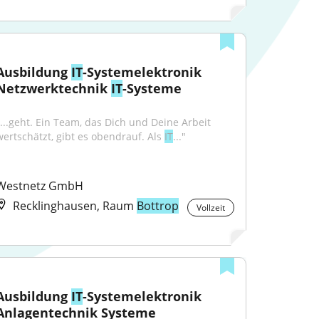
Ausbildung 
IT
-Systemelektronik 
Netzwerktechnik 
IT
-Systeme
"...geht. Ein Team, das Dich und Deine Arbeit 
wertschätzt, gibt es obendrauf. Als 
IT
..."
Westnetz GmbH
Recklinghausen, Raum
Bottrop
Vollzeit
Ausbildung 
IT
-Systemelektronik 
Anlagentechnik Systeme