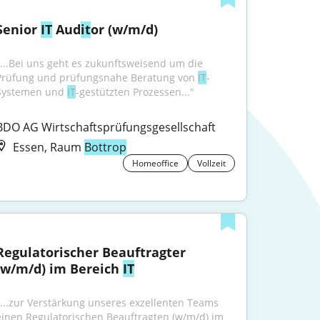
Senior 
IT
 Aud
it
or (w/m/d)
"...Bei uns geht es zukunftsweisend um die 
Prüfung und prüfungsnahe Beratung von 
IT
-
Systemen und 
IT
-gestützten Prozessen..."
BDO AG Wirtschaftsprüfungsgesellschaft
Essen, Raum
Bottrop
Homeoffice
Vollzeit
Regulatorischer Beauftragter 
(w/m/d) im Bereich 
IT
"...zur Verstärkung unseres exzellenten Teams 
einen Regulatorischen Beauftragten (w/m/d) im 