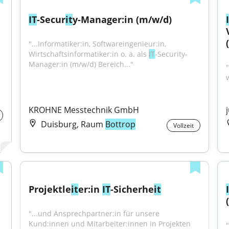
IT
-Secur
it
y-Manager:in (m/w/d)
"...Informatiker:in, Softwareingenieur:in, 
Wirtschaftsinformatiker:in o. ä. als 
IT
-Security-
Manager:in (m/w/d) Bereich..."
KROHNE Messtechnik GmbH
Duisburg, Raum
Bottrop
Vollzeit
Projektle
it
er:in 
IT
-Sicherhe
it
"...und Ansprechpartner:in für unsere 
Kund:innen und Mitarbeiter:innen in Projekten 
"