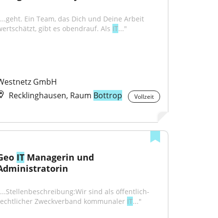
"...geht. Ein Team, das Dich und Deine Arbeit 
wertschätzt, gibt es obendrauf. Als 
IT
..."
Westnetz GmbH
Recklinghausen, Raum
Bottrop
Vollzeit
Geo 
IT
 Managerin und 
Administratorin
"...Stellenbeschreibung:Wir sind als öffentlich-
rechtlicher Zweckverband kommunaler 
IT
..."