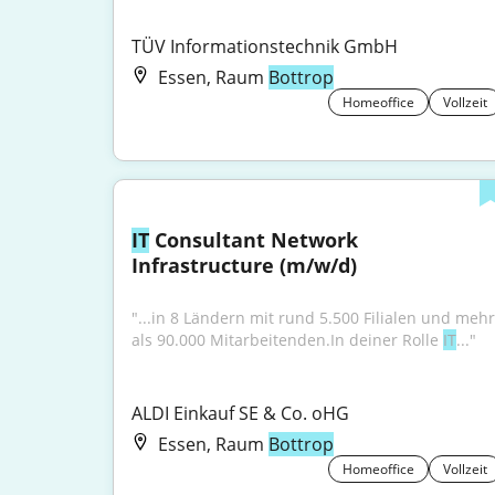
TÜV Informationstechnik GmbH
Essen, Raum
Bottrop
Homeoffice
Vollzeit
IT
 Consultant Network 
Infrastructure (m/w/d)
"...in 8 Ländern mit rund 5.500 Filialen und mehr 
als 90.000 Mitarbeitenden.In deiner Rolle 
IT
..."
ALDI Einkauf SE & Co. oHG
Essen, Raum
Bottrop
Homeoffice
Vollzeit