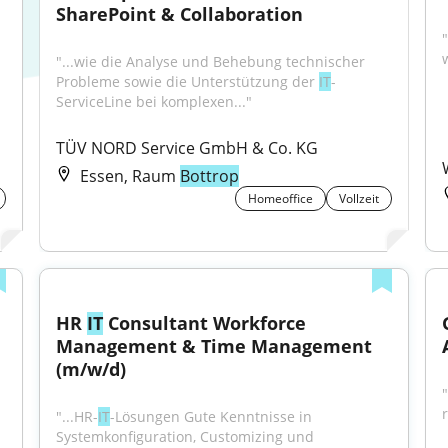
SharePoint & Collaboration
"...wie die Analyse und Behebung technischer 
Probleme sowie die Unterstützung der 
IT
-
ServiceLine bei komplexen..."
TÜV NORD Service GmbH & Co. KG
Essen, Raum
Bottrop
Homeoffice
Vollzeit
HR 
IT
 Consultant Workforce 
Management & Time Management 
(m/w/d)
"...HR-
IT
-Lösungen Gute Kenntnisse in 
Systemkonfiguration, Customizing und 