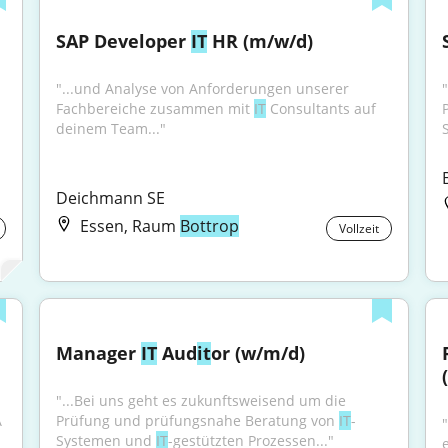
SAP Developer 
IT
 HR (m/w/d)
"...und Analyse von Anforderungen unserer 
Fachbereiche zusammen mit 
IT
 Consultants auf 
deinem Team..."
Deichmann SE
Essen, Raum
Bottrop
Vollzeit
Manager 
IT
 Aud
it
or (w/m/d)
"...Bei uns geht es zukunftsweisend um die 
 
Prüfung und prüfungsnahe Beratung von 
IT
-
Systemen und 
IT
-gestützten Prozessen..."