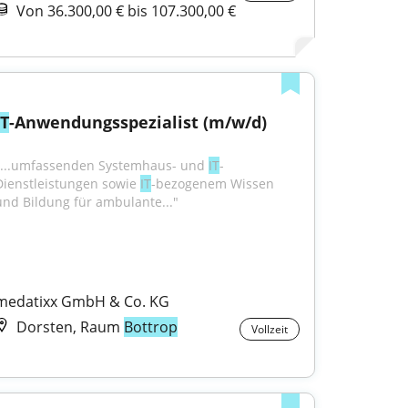
Von 36.300,00 € bis 107.300,00 €
IT
-Anwendungsspezialist (m/w/d)
"...umfassenden Systemhaus- und 
IT
-
Dienstleistungen sowie 
IT
-bezogenem Wissen 
und Bildung für ambulante..."
medatixx GmbH & Co. KG
Dorsten, Raum
Bottrop
Vollzeit