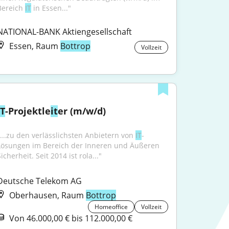
Bereich 
IT
 in Essen..."
NATIONAL-BANK Aktiengesellschaft
Essen, Raum
Bottrop
Vollzeit
IT
-Projektle
it
er (m/w/d)
"...zu den verlässlichsten Anbietern von 
IT
-
Lösungen im Bereich der Inneren und Äußeren 
icherheit. Seit 2014 ist rola..."
Deutsche Telekom AG
Oberhausen, Raum
Bottrop
Homeoffice
Vollzeit
Von 46.000,00 € bis 112.000,00 €