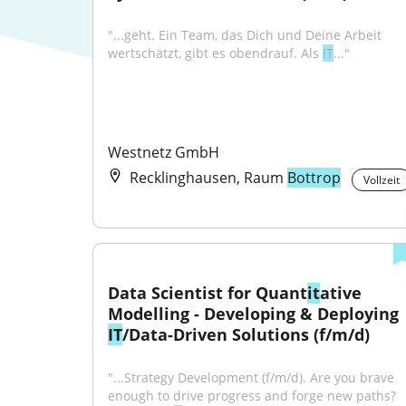
"...geht. Ein Team, das Dich und Deine Arbeit 
wertschätzt, gibt es obendrauf. Als 
IT
..."
Westnetz GmbH
Recklinghausen, Raum
Bottrop
Vollzeit
Data Scientist for Quant
it
ative 
Modelling - Developing & Deploying 
IT
/Data-Driven Solutions (f/m/d)
"...Strategy Development (f/m/d). Are you brave 
enough to drive progress and forge new paths? 