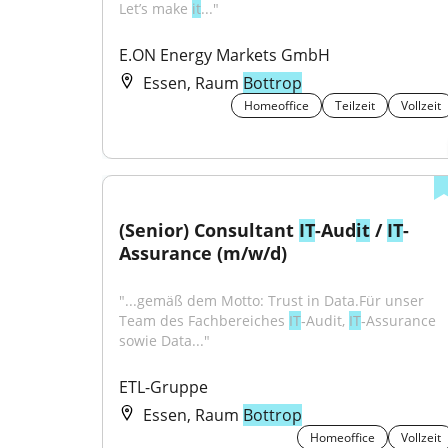
Let’s make 
it
..."
E.ON Energy Markets GmbH
Essen, Raum
Bottrop
Homeoffice
Teilzeit
Vollzeit
(Senior) Consultant 
IT
-Aud
it
 / 
IT
-
Assurance (m/w/d)
"...gemäß dem Motto: Trust in Data.Für unser 
Team des Fachbereiches 
IT
‑Audit, 
IT
‑Assurance 
sowie Data..."
ETL-Gruppe
Essen, Raum
Bottrop
Homeoffice
Vollzeit