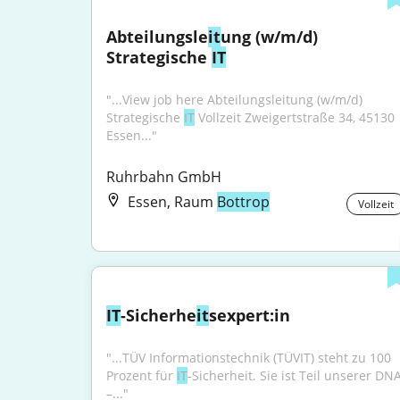
Abteilungsle
it
ung (w/m/d) 
Strategische 
IT
"...View job here Abteilungsleitung (w/m/d) 
Strategische 
IT
 Vollzeit Zweigertstraße 34, 45130 
Essen..."
Ruhrbahn GmbH
Essen, Raum
Bottrop
Vollzeit
IT
-Sicherhe
it
sexpert:in
"...TÜV Informationstechnik (TÜVIT) steht zu 100 
Prozent für 
IT
-Sicherheit. Sie ist Teil unserer DNA
–..."