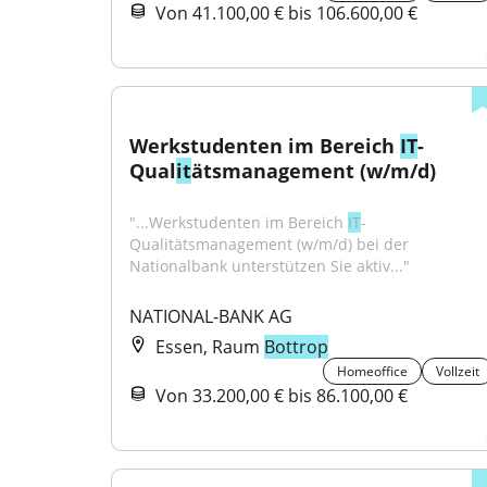
Von 41.100,00 € bis 106.600,00 €
Werkstudenten im Bereich 
IT
-
Qual
it
ätsmanagement (w/m/d)
"...Werkstudenten im Bereich 
IT
-
Qualitätsmanagement (w/m/d) bei der 
Nationalbank unterstützen Sie aktiv..."
NATIONAL-BANK AG
Essen, Raum
Bottrop
Homeoffice
Vollzeit
Von 33.200,00 € bis 86.100,00 €