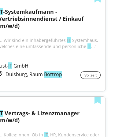
IT
-Systemkaufmann - 
Vertriebsinnendienst / Einkauf 
(m/w/d)
"...Wir sind ein inhabergeführtes 
IT
-Systemhaus, 
welches eine umfassende und persönliche 
IT
..."
just-
IT
 GmbH
Duisburg, Raum
Bottrop
Vollzeit
IT
 Vertrags- & Lizenzmanager 
(m/w/d)
...Kolleg:innen. Ob in 
IT
, HR, Kundenservice oder 