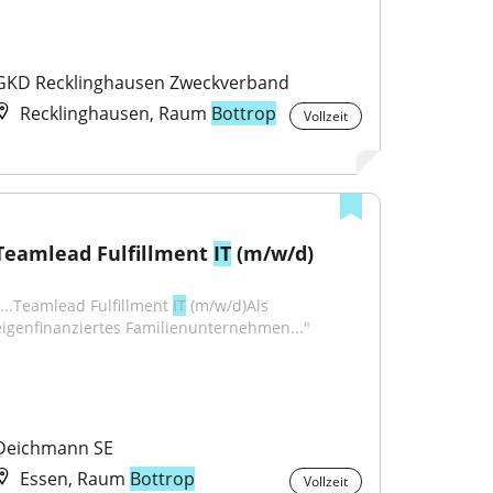
GKD Recklinghausen Zweckverband
Recklinghausen, Raum
Bottrop
Vollzeit
Teamlead Fulfillment 
IT
 (m/w/d)
"...Teamlead Fulfillment 
IT
 (m/w/d)Als 
eigenfinanziertes Familienunternehmen..."
Deichmann SE
Essen, Raum
Bottrop
Vollzeit