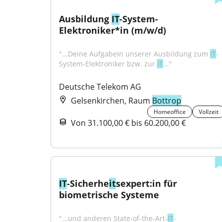
Ausbildung 
IT
-System-
Elektroniker*in (m/w/d)
"...Deine AufgabeIn unserer Ausbildung zum 
IT
-
System-Elektroniker bzw. zur 
IT
..."
Deutsche Telekom AG
Gelsenkirchen, Raum
Bottrop
Homeoffice
Vollzeit
Von 31.100,00 € bis 60.200,00 €
IT
-Sicherhe
it
sexpert:in für 
biometrische Systeme
"...und anderen State-of-the-Art-
IT
-