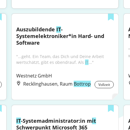
Auszubildende 
IT
-
Systemelektroniker*in Hard- und 
Software
"...geht. Ein Team, das Dich und Deine Arbeit 
wertschätzt, gibt es obendrauf. Als 
IT
..."
Westnetz GmbH
Recklinghausen, Raum
Bottrop
Vollzeit
IT
-Systemadministrator:in m
it
Schwerpunkt Microsoft 365 