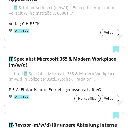
"...
IT
 Solution Architect (m/w/d) – Enterprise Applications 
Vollzeit Wilhelmstraße 9, 80801..."
Verlag C.H.BECK
München
Vollzeit
IT
 Specialist Microsoft 365 & Modern Workplace 
(m/w/d)
"...html 
IT
 Specialist Microsoft 365 & Modern Workplace 
(m/w/d)in Vollzeit (40Std./Woche). Tradition..."
P.E.G. Einkaufs- und Betriebsgenossenschaft eG
München
Homeoffice
Vollzeit
IT
-Revisor (m/w/d) für unsere Abteilung Interne 