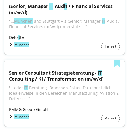
(Senior) Manager 
IT
-Aud
it
 / Financial Services 
(m/w/d)
"...
München
 und Stuttgart.Als (Senior) Manager 
IT
-Audit / 
Financial Services (m/w/d) unterstützt..."
Delo
it
te
München
Teilzeit
Senior Consultant Strategieberatung - 
IT
Consulting / KI / Transformation (m/w/d)
"...oder 
IT
-Beratung. Branchen-Fokus: Du kennst dich 
idealerweise in den Bereichen Manufacturing, Aviation & 
Defense..."
PMMG Group GmbH
München
Vollzeit