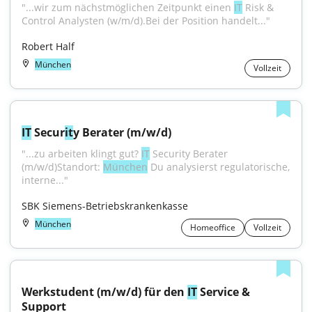
"...wir zum nächstmöglichen Zeitpunkt einen 
IT
 Risk & 
Control Analysten (w/m/d).Bei der Position handelt..."
Robert Half
München
Vollzeit
IT
 Secur
it
y Berater (m/w/d)
"...zu arbeiten klingt gut? 
IT
 Security Berater 
(m/w/d)Standort: 
München
 Du analysierst regulatorische, 
interne..."
SBK Siemens-Betriebskrankenkasse
München
Homeoffice
Vollzeit
Werkstudent (m/w/d) für den 
IT
 Service & 
Support