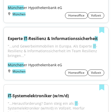
München
er Hypothekenbank eG
München
Homeoffice
Vollzeit
Experte 
IT
-Resilienz & Informationssicherhe
it
"...und Gewerbeimmobilien in Europa. Als Experte 
IT
-
Resilienz & Informationssicherheit im Team Resilienz 
bringen..."
München
er Hypothekenbank eG
München
Homeoffice
Vollzeit
IT
-Systemelektroniker (w/m/d)
"...Herausforderung? Dann steig ein als 
IT
-
Systemelektroniker (w/m/d) in Vollzeit. Hierfür 