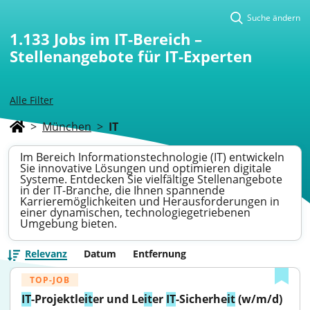
Suche ändern
1.133
Jobs im IT-Bereich –
Stellenangebote für IT-Experten
Alle Filter
>
München
>
IT
Im Bereich Informationstechnologie (IT) entwickeln
Sie innovative Lösungen und optimieren digitale
Systeme. Entdecken Sie vielfältige Stellenangebote
in der IT-Branche, die Ihnen spannende
Karrieremöglichkeiten und Herausforderungen in
einer dynamischen, technologiegetriebenen
Umgebung bieten.
Relevanz
Datum
Entfernung
TOP-JOB
IT
-Projektle
it
er und Le
it
er 
IT
-Sicherhe
it
 (w/m/d)