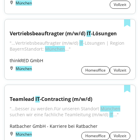
München
Vollzeit
Vertriebsbeauftragter (m/w/d) 
IT
-Lösungen
"...Vertriebsbeauftragter (m/w/d) 
IT
-Lösungen | Region 
BayernStandort: 
München
..."
thinkRED GmbH
München
Homeoffice
Vollzeit
Teamlead 
IT
-Contracting (m/w/d)
"...besser zu werden.Für unseren Standort 
München
suchen wir eine fachliche Teamleitung (m/w/d) 
IT
..."
Ratbacher GmbH - Karriere bei Ratbacher
München
Homeoffice
Vollzeit