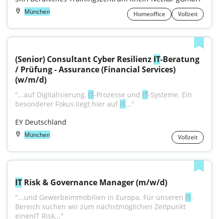
München
Homeoffice
Vollzeit
(Senior) Consultant Cyber Resilienz 
IT
-Beratung 
/ Prüfung - Assurance (Financial Services) 
(w/m/d)
"...auf Digitalisierung, 
IT
-Prozesse und 
IT
-Systeme. Ein 
besonderer Fokus liegt hier auf 
IT
..."
EY Deutschland
München
Vollzeit
IT
 Risk & Governance Manager (m/w/d)
"...und Gewerbeimmobilien in Europa. Für unseren 
IT
-
Bereich suchen wir zum nächstmöglichen Zeitpunkt 
einenIT Risk..."