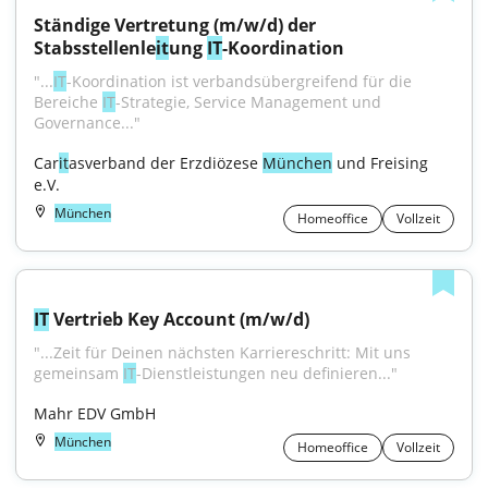
Ständige Vertretung (m/w/d) der 
Stabsstellenle
it
ung 
IT
-Koordination
"...
IT
-Koordination ist verbandsübergreifend für die 
Bereiche 
IT
-Strategie, Service Management und 
Governance..."
Car
it
asverband der Erzdiözese 
München
 und Freising 
e.V.
München
Homeoffice
Vollzeit
IT
 Vertrieb Key Account (m/w/d)
"...Zeit für Deinen nächsten Karriereschritt: Mit uns 
gemeinsam 
IT
-Dienstleistungen neu definieren..."
Mahr EDV GmbH
München
Homeoffice
Vollzeit