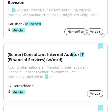
Revision
"...
IT
-Revisor (m/w/d) für unsere Abteilung Interne 
Revision Wir suchen zum nächstmöglichen Zeitpunkt..."
Hausbank 
München
München
Homeoffice
Vollzeit
(Senior) Consultant Internal Aud
it
or 
IT
(Financial Services) (w/m/d)
"...und internationalen Mandant:innen aus dem 
Financial Services Sektor im Rahmen von 
Revisionsprojekten im 
IT
..."
EY Deutschland
München
Vollzeit