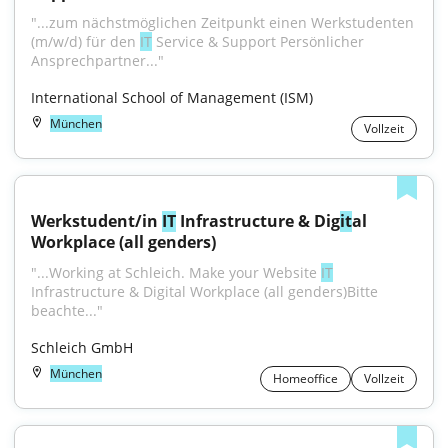
"...zum nächstmöglichen Zeitpunkt einen Werkstudenten 
(m/w/d) für den 
IT
 Service & Support Persönlicher 
Ansprechpartner..."
International School of Management (ISM)
München
Vollzeit
Werkstudent/in 
IT
 Infrastructure & Dig
it
al 
Workplace (all genders)
"...Working at Schleich. Make your Website 
IT
Infrastructure & Digital Workplace (all genders)Bitte 
beachte..."
Schleich GmbH
München
Homeoffice
Vollzeit