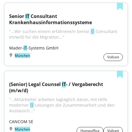
Senior 
IT
 Consultant 
Krankenhausinformationssysteme
"...Wir suchen eine/n erfahrene/n Senior 
IT
-Consultant 
(m/w/d) für die Migration..."
Mader-
IT
-Systems GmbH
München
Vollzeit
(Senior) Legal Counsel 
IT
- / Vergaberecht 
(m/w/d)
"...Mitarbeiter arbeiten tagtäglich daran, mit Hilfe 
moderner 
IT
-Lösungen die Zusammenarbeit und den 
Austausch..."
CANCOM SE
München
Homeoffice
Vollzeit