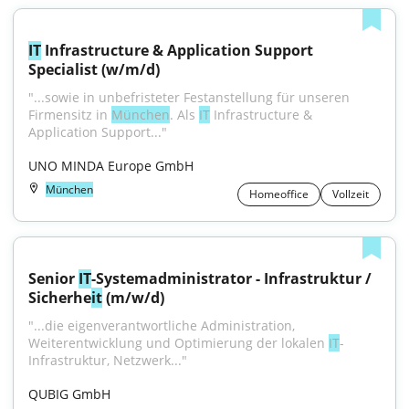
IT
 Infrastructure & Application Support 
Specialist (w/m/d)
"...sowie in unbefristeter Festanstellung für unseren 
Firmensitz in 
München
. Als 
IT
 Infrastructure & 
Application Support..."
UNO MINDA Europe GmbH
München
Homeoffice
Vollzeit
Senior 
IT
-Systemadministrator - Infrastruktur / 
Sicherhe
it
 (m/w/d)
"...die eigenverantwortliche Administration, 
Weiterentwicklung und Optimierung der lokalen 
IT
-
Infrastruktur, Netzwerk..."
QUBIG GmbH