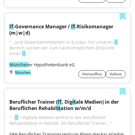
IT
-Governance Manager / 
IT
-Risikomanager 
(m|w|d)
"...und Gewerbeimmobilien in Europa. Für unseren 
IT
-
Bereich suchen wir zum nächstmöglichen Zeitpunkt 
einen 
IT
..."
München
er Hypothekenbank eG
München
Homeoffice
Vollzeit
Beruflicher Trainer (
IT
, Dig
it
ale Medien) in der 
Beruflichen Rehabil
it
ation w/m/d
"...
IT
 / Digitale Medien w/m/d in der beruflichen 
Rehabilitation in Vollzeit. Als Beruflicher Trainer..."
SRH Berufliches Trainingszentrum Rhein-Neckar gGmbH