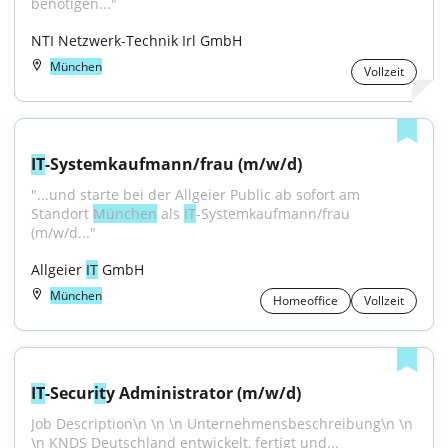
benötigen..."
NTI Netzwerk-Technik Irl GmbH
München
Vollzeit
IT
-Systemkaufmann/frau (m/w/d)
"...und starte bei der Allgeier Public ab sofort am 
Standort 
München
 als 
IT
-Systemkaufmann/frau 
(m/w/d..."
Allgeier 
IT
 GmbH
München
Homeoffice
Vollzeit
IT
-Secur
it
y Administrator (m/w/d)
Job Description\n \n \n Unternehmensbeschreibung\n \n 
\n KNDS Deutschland entwickelt, fertigt und...