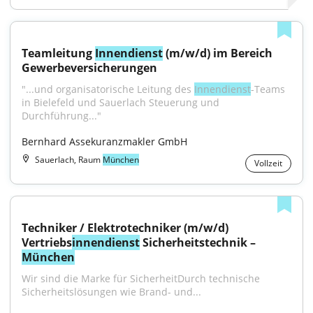
Teamleitung 
Innendienst
 (m/w/d) im Bereich 
Gewerbeversicherungen
"...und organisatorische Leitung des 
Innendienst
-Teams 
in Bielefeld und Sauerlach Steuerung und 
Durchführung..."
Bernhard Assekuranzmakler GmbH
Sauerlach, Raum
München
Vollzeit
Techniker / Elektrotechniker (m/w/d) 
Vertriebs
innendienst
 Sicherheitstechnik – 
München
Wir sind die Marke für SicherheitDurch technische 
Sicherheitslösungen wie Brand- und...