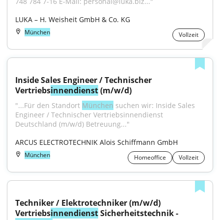
748 784 7-16 E-Mail: personal@luka.biz..."
LUKA – H. Weisheit GmbH & Co. KG
München
Vollzeit
Inside Sales Engineer / Technischer 
Vertriebs
innendienst
 (m/w/d)
"...Für den Standort 
München
 suchen wir: Inside Sales 
Engineer / Technischer Vertriebsinnendienst 
Deutschland (m/w/d) Betreuung..."
ARCUS ELECTROTECHNIK Alois Schiffmann GmbH
München
Homeoffice
Vollzeit
Techniker / Elektrotechniker (m/w/d) 
Vertriebs
innendienst
 Sicherheitstechnik - 