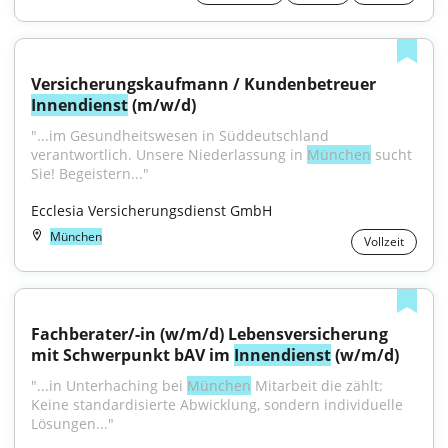
Versicherungskaufmann / Kundenbetreuer 
Innendienst
 (m/w/d)
"...im Gesundheitswesen in Süddeutschland 
verantwortlich. Unsere Niederlassung in 
München
 sucht 
Sie! Begeistern..."
Ecclesia Versicherungsdienst GmbH
München
Vollzeit
Fachberater/-in (w/m/d) Lebensversicherung 
mit Schwerpunkt bAV im 
Innendienst
 (w/m/d)
"...in Unterhaching bei 
München
 Mitarbeit die zählt: 
Keine standardisierte Abwicklung, sondern individuelle 
Lösungen..."