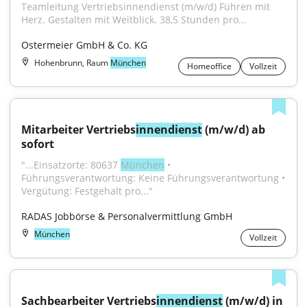
Teamleitung Vertriebsinnendienst (m/w/d) Führen mit 
Herz. Gestalten mit Weitblick. 38,5 Stunden pro...
Ostermeier GmbH & Co. KG
Hohenbrunn, Raum
München
Homeoffice
Vollzeit
Mitarbeiter Vertriebs
innendienst
 (m/w/d) ab 
sofort
"...Einsatzorte: 80637 
München
 • 
Führungsverantwortung: Keine Führungsverantwortung • 
Vergütung: Festgehalt pro..."
RADAS Jobbörse & Personalvermittlung GmbH
München
Vollzeit
Sachbearbeiter Vertriebs
innendienst
 (m/w/d) in 