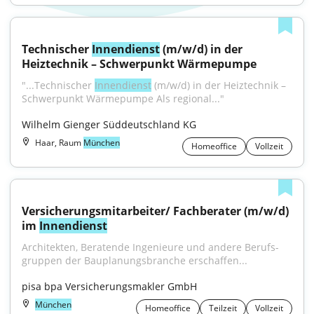
Technischer 
Innendienst
 (m/w/d) in der 
Heiztechnik – Schwerpunkt Wärmepumpe
"...Technischer 
Innendienst
 (m/w/d) in der Heiztechnik – 
Schwerpunkt Wärmepumpe Als regional..."
Wilhelm Gienger Süddeutschland KG
Haar, Raum
München
Homeoffice
Vollzeit
Versicherungsmitarbeiter/ Fachberater (m/w/d) 
im 
Innendienst
Architekten, Beratende Ingenieure und andere Berufs­
gruppen der Bau­planungs­branche erschaffen...
pisa bpa Versicherungsmakler GmbH
München
Homeoffice
Teilzeit
Vollzeit