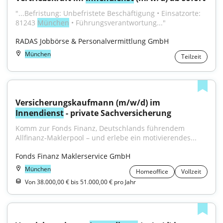
"...Befristung: Unbefristete Beschäftigung • Einsatzorte: 
81243 
München
 • Führungsverantwortung..."
RADAS Jobbörse & Personalvermittlung GmbH
München
Teilzeit
Versicherungskaufmann (m/w/d) im 
Innendienst
 - private Sachversicherung
Komm zur Fonds Finanz, Deutschlands führendem 
Allfinanz-Maklerpool – und erlebe ein motivierendes...
Fonds Finanz Maklerservice GmbH
München
Homeoffice
Vollzeit
Von 38.000,00 € bis 51.000,00 € pro Jahr