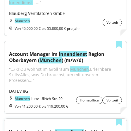
Innendienst
 –..."
Blauberg Ventilatoren GmbH
München
Vollzeit
Von 45.000,00 € bis 55.000,00 € pro Jahr
Account Manager im 
Innendienst
 Region 
Oberbayern (
München
) (m/w/d)
"...(KI)Du wohnst im Großraum 
München
.Erlernbare 
Skills:Alles, was Du brauchst, um mit unseren 
Prozessen..."
DATEV eG
München
Luise-Ullrich-Str. 20
Homeoffice
Vollzeit
Von 41.200,00 € bis 119.200,00 €