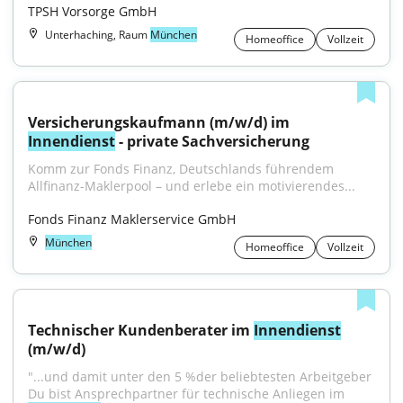
TPSH Vorsorge GmbH
Unterhaching, Raum
München
Homeoffice
Vollzeit
Versicherungskaufmann (m/w/d) im 
Innendienst
 - private Sachversicherung
Komm zur Fonds Finanz, Deutschlands führendem 
Allfinanz-Maklerpool – und erlebe ein motivierendes...
Fonds Finanz Maklerservice GmbH
München
Homeoffice
Vollzeit
Technischer Kundenberater im 
Innendienst
(m/w/d)
"...und damit unter den 5 %der beliebtesten Arbeitgeber 
Du bist Ansprechpartner für technische Anliegen im 