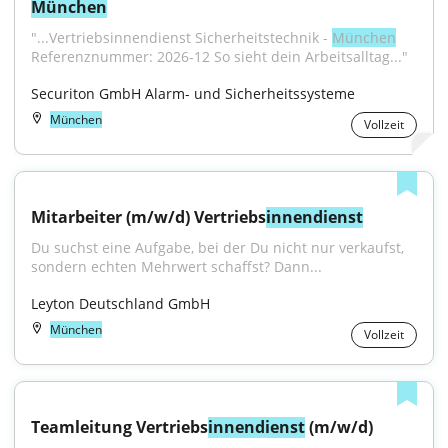
München
"...Vertriebsinnendienst Sicherheitstechnik - 
München
Referenznummer: 2026-12 So sieht dein Arbeitsalltag..."
Securiton GmbH Alarm- und Sicherheitssysteme
München
Vollzeit
Mitarbeiter (m/w/d) Vertriebs
innendienst
Du suchst eine Aufgabe, bei der Du nicht nur verkaufst, 
sondern echten Mehrwert schaffst? Dann...
Leyton Deutschland GmbH
München
Vollzeit
Teamleitung Vertriebs
innendienst
 (m/w/d)