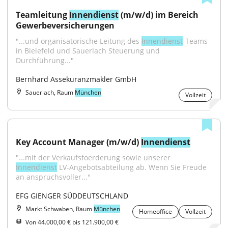
Teamleitung 
Innendienst
 (m/w/d) im Bereich 
Gewerbeversicherungen
"...und organisatorische Leitung des 
Innendienst
-Teams 
in Bielefeld und Sauerlach Steuerung und 
Durchführung..."
Bernhard Assekuranzmakler GmbH
Sauerlach, Raum
München
Vollzeit
Key Account Manager (m/w/d) 
Innendienst
"...mit der Verkaufsfoerderung sowie unserer 
Innendienst
 LV-Angebotsabteilung ab. Wenn Sie Freude 
an anspruchsvoller..."
EFG GIENGER SÜDDEUTSCHLAND
Markt Schwaben, Raum
München
Homeoffice
Vollzeit
Von 44.000,00 € bis 121.900,00 €