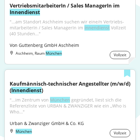
VertriebsmitarbeiterIn / Sales ManagerIn im 
Innendienst
"...am Standort Aschheim suchen wir eine/n Vertriebs­
mitarbeiterIn / Sales ManagerIn im 
Innendienst
 Vollzeit 
(40 Stunden..."
Von Guttenberg GmbH Aschheim
Aschheim, Raum
München
Vollzeit
Kaufmännisch-technischer Angestellter (m/w/d) 
(
Innendienst
)
"...im Zentrum von 
München
 gegründet, liest sich die 
Referenzliste von URBAN & ZWANZIGER wie ein „Who is 
Who..."
Urban & Zwanziger GmbH & Co. KG
München
Vollzeit