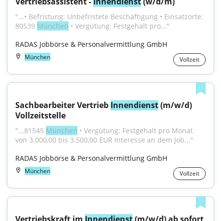
Vertriebsassistent - 
Innendienst
 (w/d/m)
"...• Befristung: Unbefristete Beschäftigung • Einsatzorte: 
80539 
München
 • Vergütung: Festgehalt pro..."
RADAS Jobbörse & Personalvermittlung GmbH
München
Vollzeit
Sachbearbeiter Vertrieb 
Innendienst
 (m/w/d) 
Vollzeitstelle
"...81545 
München
 • Vergütung: Festgehalt pro Monat 
von 3.000,00 bis 3.500,00 EUR Interesse an dem Job..."
RADAS Jobbörse & Personalvermittlung GmbH
München
Vollzeit
Vertriebskraft im 
Innendienst
 (m/w/d) ab sofort