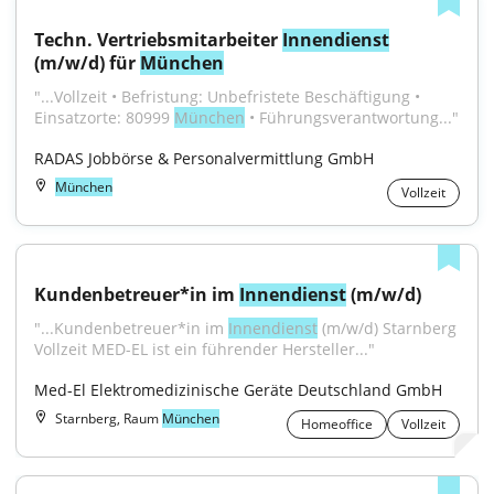
Techn. Vertriebsmitarbeiter 
Innendienst
(m/w/d) für 
München
"...Vollzeit • Befristung: Unbefristete Beschäftigung • 
Einsatzorte: 80999 
München
 • Führungsverantwortung..."
RADAS Jobbörse & Personalvermittlung GmbH
München
Vollzeit
Kundenbetreuer*in im 
Innendienst
 (m/w/d)
"...Kundenbetreuer*in im 
Innendienst
 (m/w/d) Starnberg 
Vollzeit MED-EL ist ein führender Hersteller..."
Med-El Elektromedizinische Geräte Deutschland GmbH
Starnberg, Raum
München
Homeoffice
Vollzeit