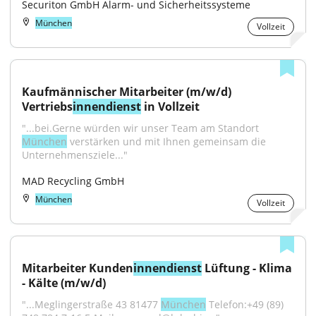
Securiton GmbH Alarm- und Sicherheitssysteme
München
Vollzeit
Kaufmännischer Mitarbeiter (m/w/d) 
Vertriebs
innendienst
 in Vollzeit
"...bei.Gerne würden wir unser Team am Standort 
München
 verstärken und mit Ihnen gemeinsam die 
Unternehmensziele..."
MAD Recycling GmbH
München
Vollzeit
Mitarbeiter Kunden
innendienst
 Lüftung - Klima 
- Kälte (m/w/d)
"...Meglingerstraße 43 81477 
München
 Telefon:+49 (89) 