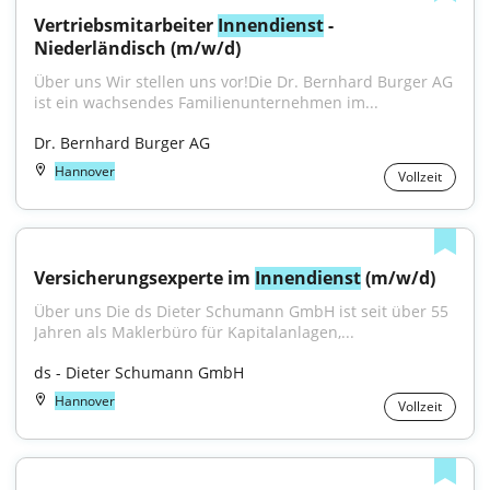
Vertriebsmitarbeiter 
Innendienst
 - 
Niederländisch (m/w/d)
Über uns Wir stellen uns vor!Die Dr. Bernhard Burger AG 
ist ein wachsendes Familienunternehmen im...
Dr. Bernhard Burger AG
Hannover
Vollzeit
Versicherungsexperte im 
Innendienst
 (m/w/d)
Über uns Die ds Dieter Schumann GmbH ist seit über 55 
Jahren als Maklerbüro für Kapitalanlagen,...
ds - Dieter Schumann GmbH
Hannover
Vollzeit