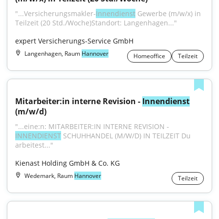
"...Versicherungsmakler-
Innendienst
 Gewerbe (m/w/x) in 
Teilzeit (20 Std./Woche)Standort: Langenhagen..."
expert Versicherungs-Service GmbH
Langenhagen, Raum
Hannover
Homeoffice
Teilzeit
Mitarbeiter:in interne Revision - 
Innendienst
(m/w/d)
"...eine:n: MITARBEITER:IN INTERNE REVISION - 
INNENDIENST
 SCHUHHANDEL (M/W/D) IN TEILZEIT Du 
arbeitest..."
Kienast Holding GmbH & Co. KG
Wedemark, Raum
Hannover
Teilzeit