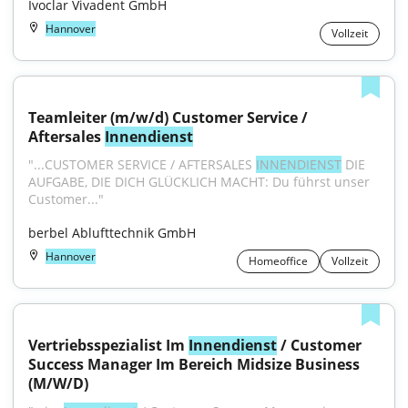
Ivoclar Vivadent GmbH
Hannover
Vollzeit
Teamleiter (m/w/d) Customer Service / 
Aftersales 
Innendienst
"...CUSTOMER SERVICE / AFTERSALES 
INNENDIENST
 DIE 
AUFGABE, DIE DICH GLÜCKLICH MACHT: Du führst unser 
Customer..."
berbel Ablufttechnik GmbH
Hannover
Homeoffice
Vollzeit
Vertriebsspezialist Im 
Innendienst
 / Customer 
Success Manager Im Bereich Midsize Business 
(M/W/D)