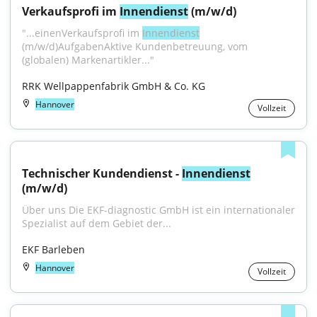
Verkaufsprofi im 
Innendienst
 (m/w/d)
"...einenVerkaufsprofi im 
Innendienst
(m/w/d)AufgabenAktive Kundenbetreuung, vom 
(globalen) Markenartikler..."
RRK Wellpappenfabrik GmbH & Co. KG
Hannover
Vollzeit
Technischer Kundendienst - 
Innendienst
(m/w/d)
Über uns Die EKF-diagnostic GmbH ist ein internationaler 
Spezialist auf dem Gebiet der...
EKF Barleben
Hannover
Vollzeit