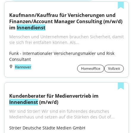
Kaufmann/Kauffrau für Versicherungen und 
Finanzen/Account Manager Consulting (m/w/d) 
im 
Innendienst
Menschen und Unternehmen brauchen Sicherheit, damit 
sie sich frei entfalten können. Als...
Funk - Internationaler Versicherungsmakler und Risk 
Consultant
Hannover
Homeoffice
Vollzeit
Kundenberater für Medienvertrieb im 
Innendienst
 (m/w/d)
Wir sind Ströer! Wir sind ein führendes deutsches 
Medienhaus und setzen auf die Stärken des Out of...
Ströer Deutsche Städte Medien GmbH