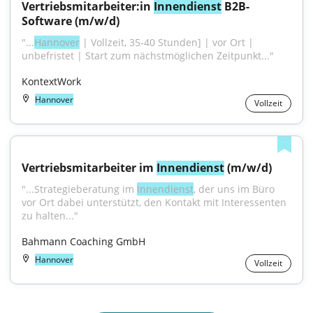
Vertriebsmitarbeiter:in 
Innendienst
 B2B-
Software (m/w/d)
"...
Hannover
 | Vollzeit, 35-40 Stunden] | vor Ort | 
unbefristet | Start zum nächstmöglichen Zeitpunkt..."
KontextWork
Hannover
Vollzeit
Vertriebsmitarbeiter im 
Innendienst
 (m/w/d)
"...Strategieberatung im 
Innendienst
, der uns im Büro 
vor Ort dabei unterstützt, den Kontakt mit Interessenten 
zu halten..."
Bahmann Coaching GmbH
Hannover
Vollzeit