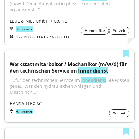
(m/w/d)Deine AufgabenDu pflegst Kundendaten, 
organisierst..."
LEUE & NILL GmbH + Co. KG
Hannover
Homeoffice
Vollzeit
Von 31.000,00 € bis 59.600,00 €
Werkstattmitarbeiter / Mechaniker (m/w/d) für 
den technischen Service im 
Innendienst
"...für den technischen Service im 
Innendienst
.Sie wissen 
genau, was den hydraulischen Anlagen und 
Maschinen..."
HANSA-FLEX AG
Hannover
Vollzeit