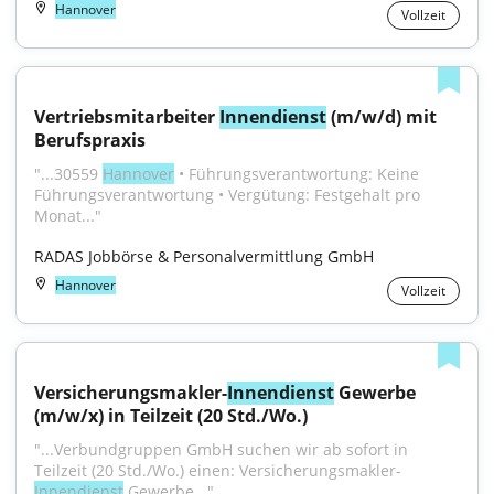
Hannover
Vollzeit
Vertriebsmitarbeiter 
Innendienst
 (m/w/d) mit 
Berufspraxis
"...30559 
Hannover
 • Führungsverantwortung: Keine 
Führungsverantwortung • Vergütung: Festgehalt pro 
Monat..."
RADAS Jobbörse & Personalvermittlung GmbH
Hannover
Vollzeit
Versicherungsmakler-
Innendienst
 Gewerbe 
(m/w/x) in Teilzeit (20 Std./Wo.)
"...Verbundgruppen GmbH suchen wir ab sofort in 
Teilzeit (20 Std./Wo.) einen: Versicherungsmakler-
Innendienst
 Gewerbe..."