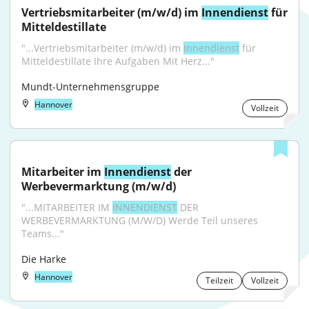
Vertriebsmitarbeiter (m/w/d) im 
Innendienst
 für 
Mitteldestillate
"...Vertriebsmitarbeiter (m/w/d) im 
Innendienst
 für 
Mitteldestillate Ihre Aufgaben Mit Herz..."
Mundt-Unternehmensgruppe
Hannover
Vollzeit
Mitarbeiter im 
Innendienst
 der 
Werbevermarktung (m/w/d)
"...MITARBEITER IM 
INNENDIENST
 DER 
WERBEVERMARKTUNG (M/W/D) Werde Teil unseres 
Teams..."
Die Harke
Hannover
Teilzeit
Vollzeit