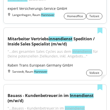
expert Versicherungs-Service GmbH
Langenhagen, Raum
Hannover
Homeoffice
Teilzeit
Mitarbeiter Vertriebs
innendienst
 Spedition / 
Inside Sales Specialist (m/w/d)
"...des gesamten Sales Cycles aus dem 
Innendienst
 für 
Deine potenziellen Zielkunden, inkl. Angebots..."
Raben Trans European Germany GmbH
Sarstedt, Raum
Hannover
Vollzeit
Bauass - Kundenbetreuer:in im 
Innendienst
(m/w/d)
"...Bauass - Kundenbetreuer:in im 
Innendienst