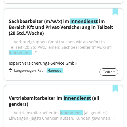
Sachbearbeiter (m/w/x) im 
Innendienst
 im 
Bereich Kfz und Privat-Versicherung in Teilzeit 
(20 Std./Woche)
"...Verbundgruppen GmbH suchen wir ab sofort in 
Teilzeit (20 Std./Wo.) einen: Sachbearbeiter (m/w/x) im 
Innendienst
..."
expert Versicherungs-Service GmbH
Langenhagen, Raum
Hannover
Teilzeit
Vertriebsmitarbeiter im 
Innendienst
 (all 
genders)
"...Vertriebsmitarbeiter im 
Innendienst
 (all genders) 
Ellwangen (Jagst) Chancen nutzen. Kunden gewinnen..."