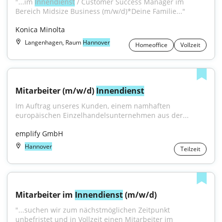
"...im 
Innendienst
 / Customer Success Manager im 
Bereich Midsize Business (m/w/d)*Deine Familie..."
Konica Minolta
Langenhagen, Raum
Hannover
Homeoffice
Vollzeit
Mitarbeiter (m/w/d) 
Innendienst
Im Auftrag unseres Kunden, einem namhaften 
europäischen Einzelhandelsunternehmen aus der...
emplify GmbH
Hannover
Teilzeit
Mitarbeiter im 
Innendienst
 (m/w/d)
"...suchen wir zum nächstmöglichen Zeitpunkt 
unbefristet und in Vollzeit einen Mitarbeiter im 