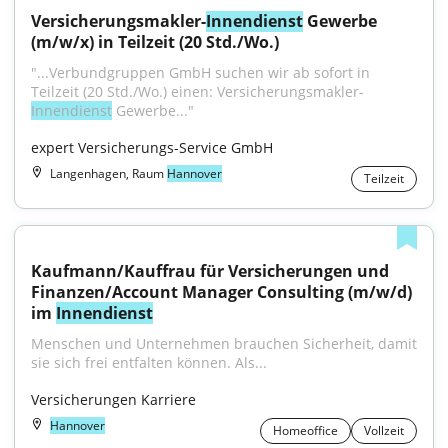
Versicherungsmakler-
Innendienst
 Gewerbe 
(m/w/x) in Teilzeit (20 Std./Wo.)
"...Verbundgruppen GmbH suchen wir ab sofort in 
Teilzeit (20 Std./Wo.) einen: Versicherungsmakler-
Innendienst
 Gewerbe..."
expert Versicherungs-Service GmbH
Langenhagen, Raum
Hannover
Teilzeit
Kaufmann/Kauffrau für Versicherungen und 
Finanzen/Account Manager Consulting (m/w/d) 
im 
Innendienst
Menschen und Unternehmen brauchen Sicherheit, damit 
sie sich frei entfalten können. Als...
Versicherungen Karriere
Hannover
Homeoffice
Vollzeit