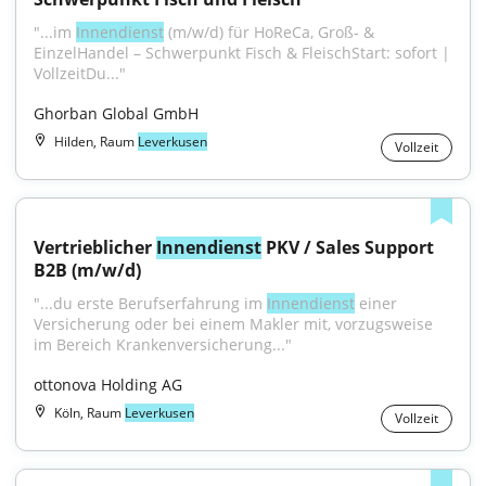
"...im 
Innendienst
 (m/w/d) für HoReCa, Groß- & 
EinzelHandel – Schwerpunkt Fisch & FleischStart: sofort | 
VollzeitDu..."
Ghorban Global GmbH
Hilden, Raum
Leverkusen
Vollzeit
Vertrieblicher 
Innendienst
 PKV / Sales Support 
B2B (m/w/d)
"...du erste Berufserfahrung im 
Innendienst
 einer 
Versicherung oder bei einem Makler mit, vorzugsweise 
im Bereich Krankenversicherung..."
ottonova Holding AG
Köln, Raum
Leverkusen
Vollzeit