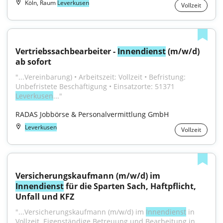
Köln, Raum
Leverkusen
Vollzeit
Vertriebssachbearbeiter - 
Innendienst
 (m/w/d) 
ab sofort
"...Vereinbarung) • Arbeitszeit: Vollzeit • Befristung: 
Unbefristete Beschäftigung • Einsatzorte: 51371 
Leverkusen
..."
RADAS Jobbörse & Personalvermittlung GmbH
Leverkusen
Vollzeit
Versicherungskaufmann (m/w/d) im 
Innendienst
 für die Sparten Sach, Haftpflicht, 
Unfall und KFZ
"...Versicherungskaufmann (m/w/d) im 
Innendienst
 in 
Vollzeit. Eigenständige Betreuung und Bearbeitung in 