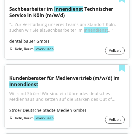
Sachbearbeiter im 
Innendienst
 Technischer 
Service in Köln (m/w/d)
"...Zur Verstärkung unseres Teams am Standort Köln, 
suchen wir Sie alsSachbearbeiter im 
Innendienst
..."
dental bauer GmbH
Köln, Raum
Leverkusen
Vollzeit
Kundenberater für Medienvertrieb (m/w/d) im 
Innendienst
Wir sind Ströer! Wir sind ein führendes deutsches 
Medienhaus und setzen auf die Stärken des Out of...
Ströer Deutsche Städte Medien GmbH
Köln, Raum
Leverkusen
Vollzeit