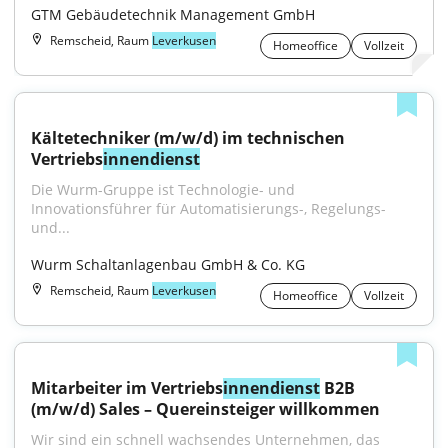
GTM Gebäudetechnik Management GmbH
Remscheid, Raum
Leverkusen
Homeoffice
Vollzeit
Kältetechniker (m/w/d) im technischen 
Vertriebs
innendienst
Die Wurm-Gruppe ist Technologie- und 
Innovationsführer für Automatisierungs-, Regelungs- 
und...
Wurm Schaltanlagenbau GmbH & Co. KG
Remscheid, Raum
Leverkusen
Homeoffice
Vollzeit
Mitarbeiter im Vertriebs
innendienst
 B2B 
(m/w/d) Sales – Quereinsteiger willkommen
Wir sind ein schnell wachsendes Unternehmen, das 