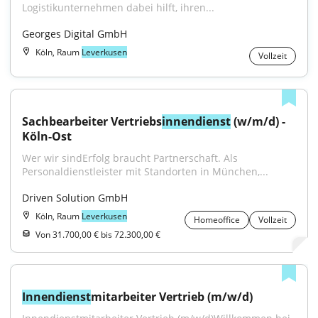
Logistikunternehmen dabei hilft, ihren...
Georges Digital GmbH
Köln, Raum
Leverkusen
Vollzeit
Sachbearbeiter Vertriebs
innendienst
 (w/m/d) - 
Köln-Ost
Wer wir sindErfolg braucht Partnerschaft. Als 
Personaldienstleister mit Standorten in München,...
Driven Solution GmbH
Köln, Raum
Leverkusen
Homeoffice
Vollzeit
Von 31.700,00 € bis 72.300,00 €
Innendienst
mitarbeiter Vertrieb (m/w/d)