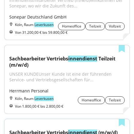
Innendienstmitarbeiter Vertrieb (m/w/d)Willkommen bei 
Sonepar, wo wir die Zukunft des...
Sonepar Deutschland GmbH
Köln, Raum
Leverkusen
Homeoffice
Teilzeit
Vollzeit
Von 31.200,00 € bis 59.800,00 €
Sachbearbeiter Vertriebs
innendienst
 Teilzeit 
(m/w/d)
UNSER KUNDEUnser Kunde ist eine der führenden 
Service- und Vertriebsgesellschaften für...
Herrmann Personal
Köln, Raum
Leverkusen
Homeoffice
Teilzeit
Von 1.800,00 € bis 2.800,00 €
Sachbearbeiter Vertriebs
innendienst
 (m/w/d) 