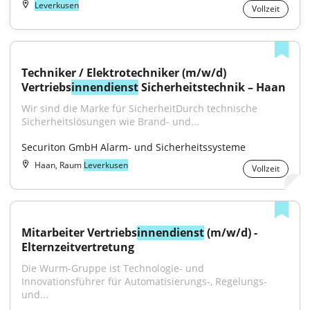
Leverkusen
Vollzeit
Techniker / Elektrotechniker (m/w/d) 
Vertriebs
innendienst
 Sicherheitstechnik – Haan
Wir sind die Marke für SicherheitDurch technische 
Sicherheitslösungen wie Brand- und...
Securiton GmbH Alarm- und Sicherheitssysteme
Haan, Raum
Leverkusen
Vollzeit
Mitarbeiter Vertriebs
innendienst
 (m/w/d) - 
Elternzeitvertretung
Die Wurm-Gruppe ist Technologie- und 
Innovationsführer für Automatisierungs-, Regelungs- 
und...