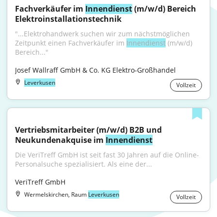
Fachverkäufer im 
Innendienst
 (m/w/d) Bereich 
Elektroinstallationstechnik
"...Elektrohandwerk suchen wir zum nächstmöglichen 
Zeitpunkt einen Fachverkäufer im 
Innendienst
 (m/w/d) 
Bereich..."
Josef Wallraff GmbH & Co. KG Elektro-Großhandel
Leverkusen
Vollzeit
Vertriebsmitarbeiter (m/w/d) B2B und 
Neukundenakquise im 
Innendienst
Die VeriTreff GmbH ist seit fast 30 Jahren auf die Online-
Personalsuche spezialisiert. Als eine der...
VeriTreff GmbH
Wermelskirchen, Raum
Leverkusen
Vollzeit