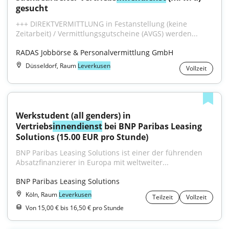
gesucht
+++ DIREKTVERMITTLUNG in Festanstellung (keine 
Zeitarbeit) / Vermittlungsgutscheine (AVGS) werden...
RADAS Jobbörse & Personalvermittlung GmbH
Düsseldorf, Raum
Leverkusen
Vollzeit
Werkstudent (all genders) in 
Vertriebs
innendienst
 bei BNP Paribas Leasing 
Solutions (15.00 EUR pro Stunde)
BNP Paribas Leasing Solutions ist einer der führenden 
Absatzfinanzierer in Europa mit weltweiter...
BNP Paribas Leasing Solutions
Köln, Raum
Leverkusen
Teilzeit
Vollzeit
Von 15,00 € bis 16,50 € pro Stunde