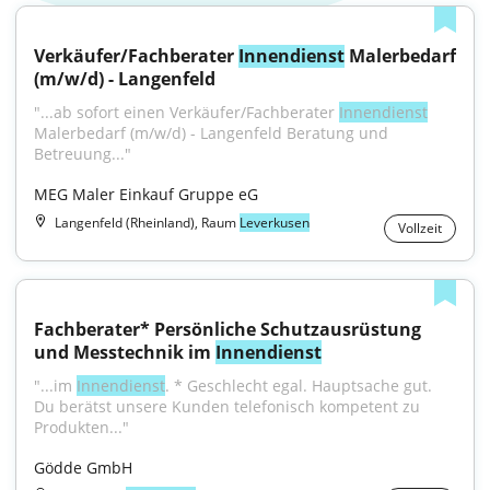
Verkäufer/Fachberater 
Innendienst
 Malerbedarf 
(m/w/d) - Langenfeld
"...ab sofort einen Verkäufer/Fachberater 
Innendienst
Malerbedarf (m/w/d) - Langenfeld Beratung und 
Betreuung..."
MEG Maler Einkauf Gruppe eG
Langenfeld (Rheinland), Raum
Leverkusen
Vollzeit
Fachberater* Persönliche Schutzausrüstung 
und Messtechnik im 
Innendienst
"...im 
Innendienst
. * Geschlecht egal. Hauptsache gut. 
Du berätst unsere Kunden telefonisch kompetent zu 
Produkten..."
Gödde GmbH