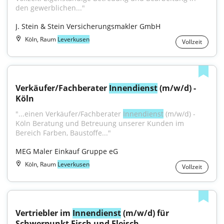
den gewerblichen..."
J. Stein & Stein Versicherungsmakler GmbH
Köln, Raum
Leverkusen
Vollzeit
Verkäufer/Fachberater 
Innendienst
 (m/w/d) - 
Köln
"...einen Verkäufer/Fachberater 
Innendienst
 (m/w/d) - 
Köln Beratung und Betreuung unserer Kunden im 
Bereich Farben, Baustoffe..."
MEG Maler Einkauf Gruppe eG
Köln, Raum
Leverkusen
Vollzeit
Vertriebler im 
Innendienst
 (m/w/d) für 
Schwerpunkt Fisch und Fleisch