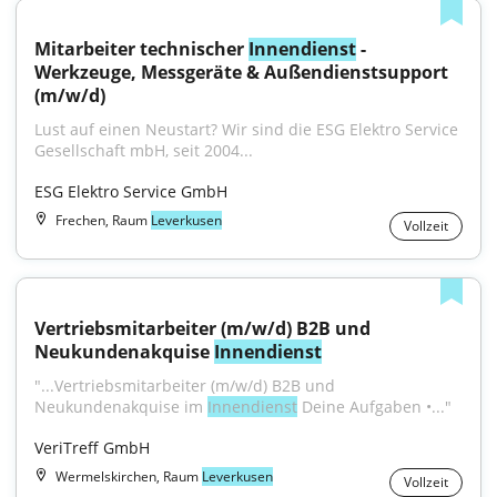
Mitarbeiter technischer 
Innendienst
 - 
Werkzeuge, Messgeräte & Außendienstsupport 
(m/w/d)
Lust auf einen Neustart? Wir sind die ESG Elektro Service 
Gesellschaft mbH, seit 2004...
ESG Elektro Service GmbH
Frechen, Raum
Leverkusen
Vollzeit
Vertriebsmitarbeiter (m/w/d) B2B und 
Neukundenakquise 
Innendienst
"...Vertriebsmitarbeiter (m/w/d) B2B und 
Neukundenakquise im 
Innendienst
 Deine Aufgaben •..."
VeriTreff GmbH
Wermelskirchen, Raum
Leverkusen
Vollzeit