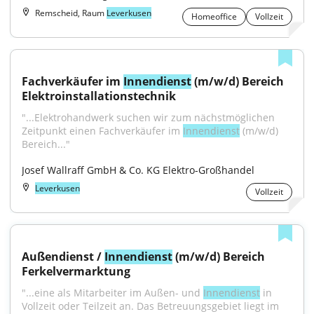
Remscheid, Raum
Leverkusen
Homeoffice
Vollzeit
Fachverkäufer im 
Innendienst
 (m/w/d) Bereich 
Elektroinstallationstechnik
"...Elektrohandwerk suchen wir zum nächstmöglichen 
Zeitpunkt einen Fachverkäufer im 
Innendienst
 (m/w/d) 
Bereich..."
Josef Wallraff GmbH & Co. KG Elektro-Großhandel
Leverkusen
Vollzeit
Außendienst / 
Innendienst
 (m/w/d) Bereich 
Ferkelvermarktung
"...eine als Mitarbeiter im Außen- und 
Innendienst
 in 
Vollzeit oder Teilzeit an. Das Betreuungsgebiet liegt im 