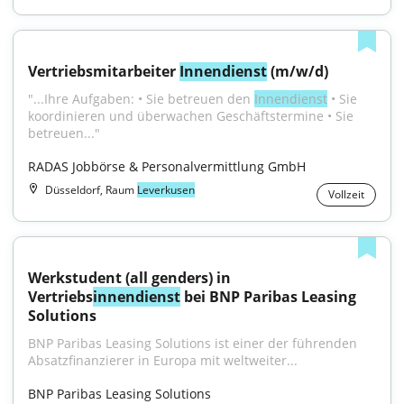
Vertriebsmitarbeiter 
Innendienst
 (m/w/d)
"...Ihre Aufgaben: • Sie betreuen den 
Innendienst
 • Sie 
koordinieren und überwachen Geschäftstermine • Sie 
betreuen..."
RADAS Jobbörse & Personalvermittlung GmbH
Düsseldorf, Raum
Leverkusen
Vollzeit
Werkstudent (all genders) in 
Vertriebs
innendienst
 bei BNP Paribas Leasing 
Solutions
BNP Paribas Leasing Solutions ist einer der führenden 
Absatzfinanzierer in Europa mit weltweiter...
BNP Paribas Leasing Solutions