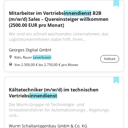
Mitarbeiter im Vertriebs
innendienst
 B2B 
(m/w/d) Sales – Quereinsteiger willkommen 
(2500.00 EUR pro Monat)
Wir sind ein schnell wachsendes Unternehmen, das 
Logistikunternehmen dabei hilft, ihren...
Georges Digital GmbH
Köln, Raum
Leverkusen
Vollzeit
Von 2.500,00 € bis 2.750,00 € pro Monat
Kältetechniker (m/w/d) im technischen 
Vertriebs
innendienst
Die Wurm-Gruppe ist Technologie- und 
Innovationsführer für Automatisierungs-, Regelungs- 
und...
Wurm Schaltanlagenbau GmbH & Co. KG