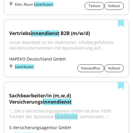
Köln, Raum
Leverkusen
Teilzeit
Vollzeit
Vertriebs
innendienst
 B2B (m/w/d)
Unser Mandant ist ein etabliertes, inhabergeführtes 
Handelsunternehmen mit Spezialisierung auf...
HAPEKO Deutschland GmbH
Leverkusen
Homeoffice
Vollzeit
Sachbearbeiter/in (m,w,d) 
Versicherungs
innendienst
"...Die s-Versicherungsagentur GmbH ist eine 100% 
Tochter der Sparkasse 
Leverkusen
. Gemeinsam..."
S-Versicherungsagentur GmbH