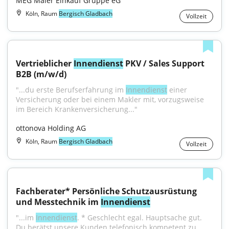
MEG Maler Einkauf Gruppe eG
Köln, Raum
Bergisch Gladbach
Vollzeit
Vertrieblicher 
Innendienst
 PKV / Sales Support 
B2B (m/w/d)
"...du erste Berufserfahrung im 
Innendienst
 einer 
Versicherung oder bei einem Makler mit, vorzugsweise 
im Bereich Krankenversicherung..."
ottonova Holding AG
Köln, Raum
Bergisch Gladbach
Vollzeit
Fachberater* Persönliche Schutzausrüstung 
und Messtechnik im 
Innendienst
"...im 
Innendienst
. * Geschlecht egal. Hauptsache gut. 
Du berätst unsere Kunden telefonisch kompetent zu 