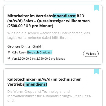
Mitarbeiter im Vertriebs
innendienst
 B2B 
(m/w/d) Sales – Quereinsteiger willkommen 
(2500.00 EUR pro Monat)
Wir sind ein schnell wachsendes Unternehmen, das 
Logistikunternehmen dabei hilft, ihren...
Georges Digital GmbH
Köln, Raum
Bergisch Gladbach
Vollzeit
Von 2.500,00 € bis 2.750,00 € pro Monat
Kältetechniker (m/w/d) im technischen 
Vertriebs
innendienst
Die Wurm-Gruppe ist Technologie- und 
Innovationsführer für Automatisierungs-, Regelungs- 
und...