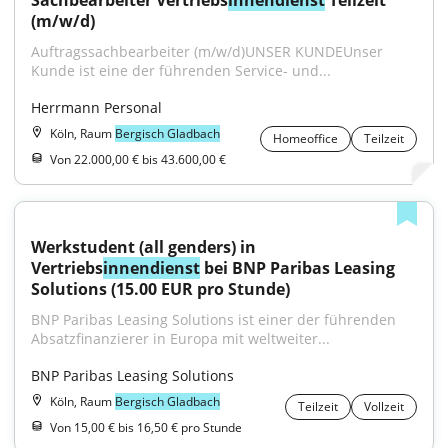
Sachbearbeiter Vertriebs
innendienst
 Teilzeit 
(m/w/d)
Auftragssachbearbeiter (m/w/d)UNSER KUNDEUnser 
Kunde ist eine der führenden Service- und...
Herrmann Personal
Köln, Raum
Bergisch Gladbach
Homeoffice
Teilzeit
Von 22.000,00 € bis 43.600,00 €
Werkstudent (all genders) in 
Vertriebs
innendienst
 bei BNP Paribas Leasing 
Solutions (15.00 EUR pro Stunde)
BNP Paribas Leasing Solutions ist einer der führenden 
Absatzfinanzierer in Europa mit weltweiter...
BNP Paribas Leasing Solutions
Köln, Raum
Bergisch Gladbach
Teilzeit
Vollzeit
Von 15,00 € bis 16,50 € pro Stunde