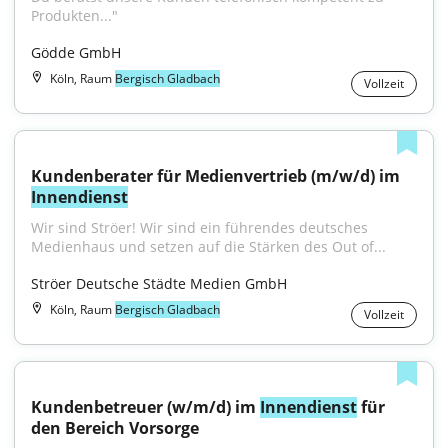
Produkten..."
Gödde GmbH
Köln, Raum
Bergisch Gladbach
Vollzeit
Kundenberater für Medienvertrieb (m/w/d) im 
Innendienst
Wir sind Ströer! Wir sind ein führendes deutsches 
Medienhaus und setzen auf die Stärken des Out of...
Ströer Deutsche Städte Medien GmbH
Köln, Raum
Bergisch Gladbach
Vollzeit
Kundenbetreuer (w/m/d) im 
Innendienst
 für 
den Bereich Vorsorge