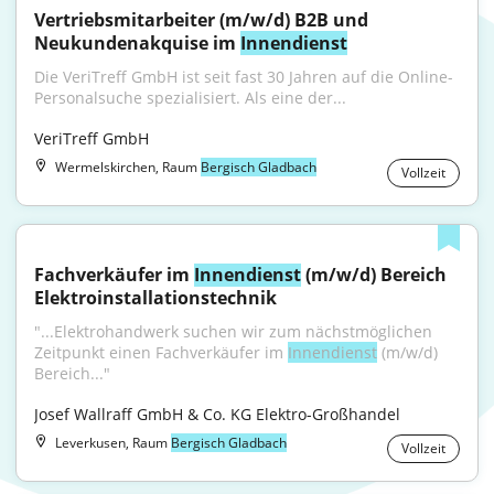
Vertriebsmitarbeiter (m/w/d) B2B und 
Neukundenakquise im 
Innendienst
Die VeriTreff GmbH ist seit fast 30 Jahren auf die Online-
Personalsuche spezialisiert. Als eine der...
VeriTreff GmbH
Wermelskirchen, Raum
Bergisch Gladbach
Vollzeit
Fachverkäufer im 
Innendienst
 (m/w/d) Bereich 
Elektroinstallationstechnik
"...Elektrohandwerk suchen wir zum nächstmöglichen 
Zeitpunkt einen Fachverkäufer im 
Innendienst
 (m/w/d) 
Bereich..."
Josef Wallraff GmbH & Co. KG Elektro-Großhandel
Leverkusen, Raum
Bergisch Gladbach
Vollzeit