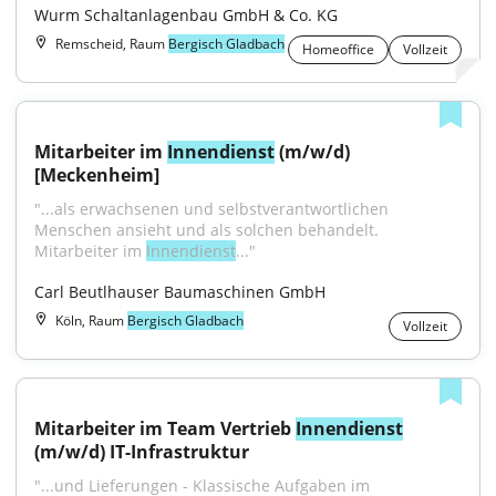
Wurm Schaltanlagenbau GmbH & Co. KG
Remscheid, Raum
Bergisch Gladbach
Homeoffice
Vollzeit
Mitarbeiter im 
Innendienst
 (m/w/d) 
[Meckenheim]
"...als erwachsenen und selbstverantwortlichen 
Menschen ansieht und als solchen behandelt. 
Mitarbeiter im 
Innendienst
..."
Carl Beutlhauser Baumaschinen GmbH
Köln, Raum
Bergisch Gladbach
Vollzeit
Mitarbeiter im Team Vertrieb 
Innendienst
(m/w/d) IT-Infrastruktur
"...und Lieferungen - Klassische Aufgaben im 