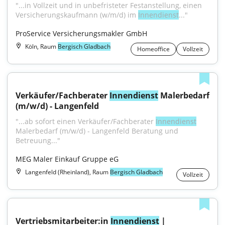
"...in Vollzeit und in unbefristeter Festanstellung, einen 
Versicherungskaufmann (w/m/d) im 
Innendienst
..."
ProService Versicherungsmakler GmbH
Köln, Raum
Bergisch Gladbach
Homeoffice
Vollzeit
Verkäufer/Fachberater 
Innendienst
 Malerbedarf 
(m/w/d) - Langenfeld
"...ab sofort einen Verkäufer/Fachberater 
Innendienst
Malerbedarf (m/w/d) - Langenfeld Beratung und 
Betreuung..."
MEG Maler Einkauf Gruppe eG
Langenfeld (Rheinland), Raum
Bergisch Gladbach
Vollzeit
Vertriebsmitarbeiter:in 
Innendienst
 | 