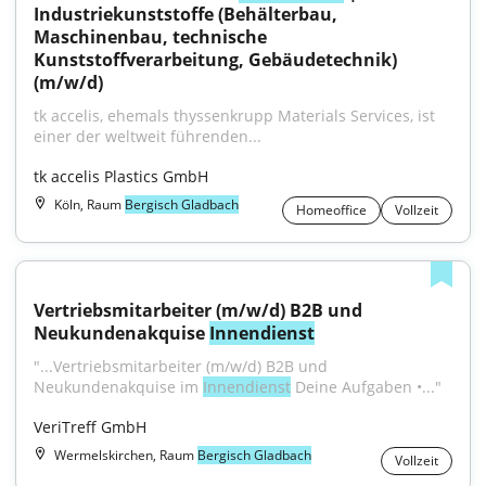
Industriekunststoffe (Behälterbau, 
Maschinenbau, technische 
Kunststoffverarbeitung, Gebäudetechnik) 
(m/w/d)
tk accelis, ehemals thyssenkrupp Materials Services, ist 
einer der weltweit führenden...
tk accelis Plastics GmbH
Köln, Raum
Bergisch Gladbach
Homeoffice
Vollzeit
Vertriebsmitarbeiter (m/w/d) B2B und 
Neukundenakquise 
Innendienst
"...Vertriebsmitarbeiter (m/w/d) B2B und 
Neukundenakquise im 
Innendienst
 Deine Aufgaben •..."
VeriTreff GmbH
Wermelskirchen, Raum
Bergisch Gladbach
Vollzeit