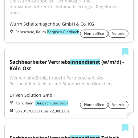
Die Wurm-Gruppe ist Technologie- und 
Innovationsführer für Automatisierungs-, Regelungs- 
und...
Wurm Schaltanlagenbau GmbH & Co. KG
Remscheid, Raum
Bergisch Gladbach
Homeoffice
Vollzeit
Sachbearbeiter Vertriebs
innendienst
 (w/m/d) - 
Köln-Ost
Wer wir sindErfolg braucht Partnerschaft. Als 
Personaldienstleister mit Standorten in München,...
Driven Solution GmbH
Köln, Raum
Bergisch Gladbach
Homeoffice
Vollzeit
Von 31.700,00 € bis 72.300,00 €