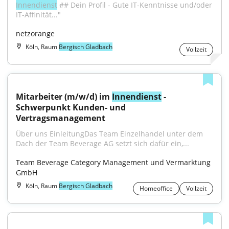
Innendienst
 ## Dein Profil - Gute IT-Kenntnisse und/oder 
IT-Affinität..."
netzorange
Köln, Raum
Bergisch Gladbach
Vollzeit
Mitarbeiter (m/w/d) im 
Innendienst
 - 
Schwerpunkt Kunden- und 
Vertragsmanagement
Über uns EinleitungDas Team Einzelhandel unter dem 
Dach der Team Beverage AG setzt sich dafür ein,...
Team Beverage Category Management und Vermarktung 
GmbH
Köln, Raum
Bergisch Gladbach
Homeoffice
Vollzeit