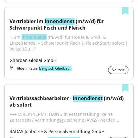
Vertriebler im 
Innendienst
 (m/w/d) für 
Schwerpunkt Fisch und Fleisch
"...im 
Innendienst
 (m/w/d) für HoReCa, Groß- & 
EinzelHandel – Schwerpunkt Fisch & FleischStart: sofort | 
VollzeitDu..."
Ghorban Global GmbH
Hilden, Raum
Bergisch Gladbach
Vollzeit
Vertriebssachbearbeiter - 
Innendienst
 (m/w/d) 
ab sofort
+++ DIREKTVERMITTLUNG in Festanstellung (keine 
Zeitarbeit) / Vermittlungsgutscheine (AVGS) werden...
RADAS Jobbörse & Personalvermittlung GmbH