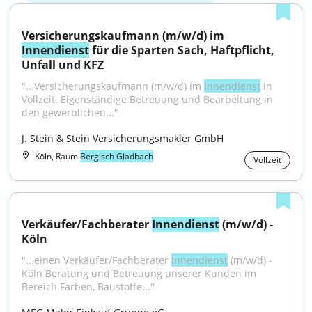
Versicherungskaufmann (m/w/d) im 
Innendienst
 für die Sparten Sach, Haftpflicht, 
Unfall und KFZ
"...Versicherungskaufmann (m/w/d) im 
Innendienst
 in 
Vollzeit. Eigenständige Betreuung und Bearbeitung in 
den gewerblichen..."
J. Stein & Stein Versicherungsmakler GmbH
Köln, Raum
Bergisch Gladbach
Vollzeit
Verkäufer/Fachberater 
Innendienst
 (m/w/d) - 
Köln
"...einen Verkäufer/Fachberater 
Innendienst
 (m/w/d) - 
Köln Beratung und Betreuung unserer Kunden im 
Bereich Farben, Baustoffe..."