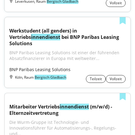
Leverkusen, Raum
Bergisch Gladbach
Vollzeit
Werkstudent (all genders) in 
Vertriebs
innendienst
 bei BNP Paribas Leasing 
Solutions
BNP Paribas Leasing Solutions ist einer der führenden 
Absatzfinanzierer in Europa mit weltweiter...
BNP Paribas Leasing Solutions
Köln, Raum
Bergisch Gladbach
Teilzeit
Vollzeit
Mitarbeiter Vertriebs
innendienst
 (m/w/d) - 
Elternzeitvertretung
Die Wurm-Gruppe ist Technologie- und 
Innovationsführer für Automatisierungs-, Regelungs- 
und...