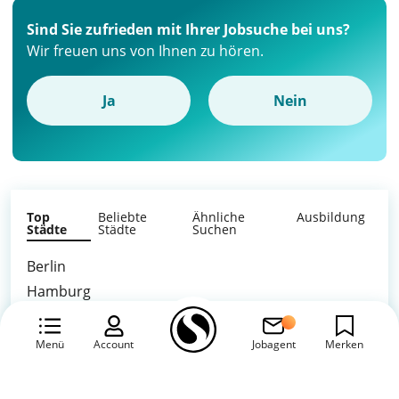
Sind Sie zufrieden mit Ihrer Jobsuche bei uns?
Wir freuen uns von Ihnen zu hören.
Ja
Nein
Top
Beliebte
Ähnliche
Ausbildung
Städte
Städte
Suchen
Berlin
Hamburg
München
Alle anzeigen
Köln
Menü
Account
Jobagent
Merken
Frankfurt am Main
Stuttgart