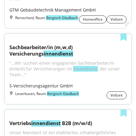
GTM Gebäudetechnik Management GmbH
Remscheid, Raum
Bergisch Gladbach
Homeoffice
Vollzeit
Sachbearbeiter/in (m,w,d) 
Versicherungs
innendienst
"...Wir suchen einen engagierten Sachbearbeiter/in 
(m/w/d) für Versicherungen im 
Innendienst
, der unser 
Team..."
S-Versicherungsagentur GmbH
Leverkusen, Raum
Bergisch Gladbach
Vollzeit
Vertriebs
innendienst
 B2B (m/w/d)
Unser Mandant ist ein etabliertes, inhabergeführtes 