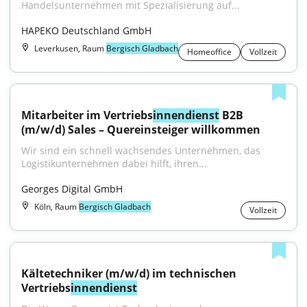
Handelsunternehmen mit Spezialisierung auf...
HAPEKO Deutschland GmbH
Leverkusen, Raum
Bergisch Gladbach
Homeoffice
Vollzeit
Mitarbeiter im Vertriebs
innendienst
 B2B 
(m/w/d) Sales – Quereinsteiger willkommen
Wir sind ein schnell wachsendes Unternehmen, das 
Logistikunternehmen dabei hilft, ihren...
Georges Digital GmbH
Köln, Raum
Bergisch Gladbach
Vollzeit
Kältetechniker (m/w/d) im technischen 
Vertriebs
innendienst