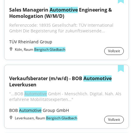
Sales Managerin 
Automotive
 Engineering & 
Homologation (W/M/D)
Referenzcode: 18935 Gesellschaft: TÜV International 
GmbH Die Begeisterung für zukunftsweisende...
TÜV Rheinland Group
Köln, Raum
Bergisch Gladbach
Vollzeit
Verkaufsberater (m/w/d) - BOB 
Automotive
Leverkusen
"...BOB 
Automotive
 GmbH - Menschlich. Digital. Nah. Als 
erfahrene Mobilitätsexperten..."
BOB 
Automotive
 Group GmbH
Leverkusen, Raum
Bergisch Gladbach
Vollzeit