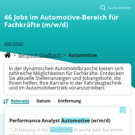
Suche ändern
46
Jobs im Automotive-Bereich für
Fachkräfte (m/w/d)
Alle Filter
>
Bergisch Gladbach
>
Automotive
In der dynamischen Automobilbranche bieten sich
zahlreiche Möglichkeiten für Fachkräfte. Entdecken
Sie aktuelle Stellenanzeigen und Jobangebote, die
Ihnen helfen, Ihre Karriere in der Fahrzeugtechnik
und im Automobilvertrieb voranzutreiben.
Relevanz
Datum
Entfernung
Performance Analyst 
Automotive
 (w/m/d)
"...Erfahrung in der 
Automotive
-Branche oder bei einem 