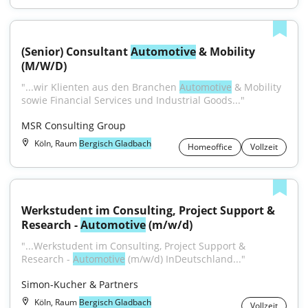
(Senior) Consultant 
Automotive
 & Mobility 
(M/W/D)
"...wir Klienten aus den Branchen 
Automotive
 & Mobility 
sowie Financial Services und Industrial Goods..."
MSR Consulting Group
Köln, Raum
Bergisch Gladbach
Homeoffice
Vollzeit
Werkstudent im Consulting, Project Support & 
Research - 
Automotive
 (m/w/d)
"...Werkstudent im Consulting, Project Support & 
Research - 
Automotive
 (m/w/d) InDeutschland..."
Simon-Kucher & Partners
Köln, Raum
Bergisch Gladbach
Vollzeit