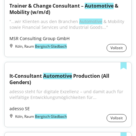
Trainer & Change Consultant – 
Automotive
 & 
Mobility (w/m/d)
"...wir Klienten aus den Branchen 
Automotive
 & Mobility 
sowie Financial Services und Industrial Goods..."
MSR Consulting Group GmbH
Köln, Raum
Bergisch Gladbach
Vollzeit
It-Consultant 
Automotive
 Production (All 
Genders)
adesso steht für digitale Exzellenz – und damit auch für 
vielfältige Entwicklungsmöglichkeiten für...
adesso SE
Köln, Raum
Bergisch Gladbach
Vollzeit