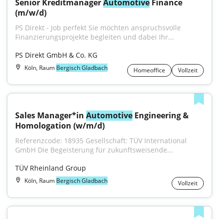
Senior Kreditmanager 
Automotive
 Finance 
(m/w/d)
PS Direkt - Job perfekt Sie möchten anspruchsvolle 
Finanzierungsprojekte begleiten und dabei Ihr...
PS Direkt GmbH & Co. KG
Köln, Raum
Bergisch Gladbach
Homeoffice
Vollzeit
Sales Manager*in 
Automotive
 Engineering & 
Homologation (w/m/d)
Referenzcode: 18935 Gesellschaft: TÜV International 
GmbH Die Begeisterung für zukunftsweisende...
TÜV Rheinland Group
Köln, Raum
Bergisch Gladbach
Vollzeit