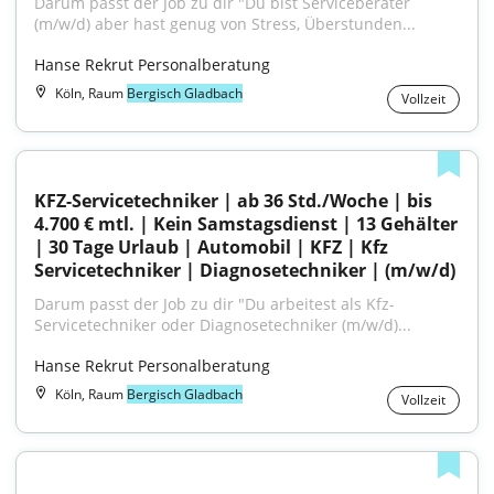
Darum passt der Job zu dir "Du bist Serviceberater 
(m/w/d) aber hast genug von Stress, Überstunden...
Hanse Rekrut Personalberatung
Köln, Raum
Bergisch Gladbach
Vollzeit
KFZ-Servicetechniker | ab 36 Std./Woche | bis 
4.700 € mtl. | Kein Samstagsdienst | 13 Gehälter 
| 30 Tage Urlaub | Automobil | KFZ | Kfz 
Servicetechniker | Diagnosetechniker | (m/w/d)
Darum passt der Job zu dir "Du arbeitest als Kfz-
Servicetechniker oder Diagnosetechniker (m/w/d)...
Hanse Rekrut Personalberatung
Köln, Raum
Bergisch Gladbach
Vollzeit