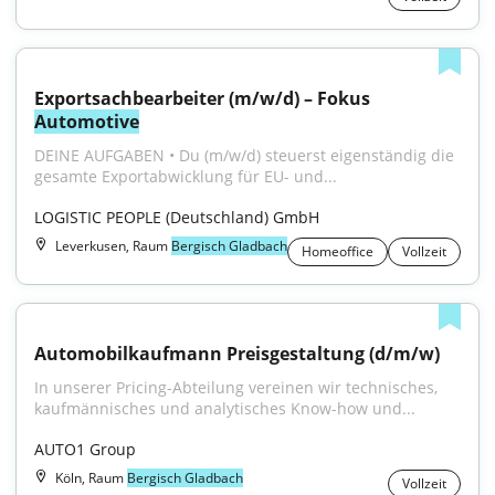
Exportsachbearbeiter (m/w/d) – Fokus 
Automotive
DEINE AUFGABEN • Du (m/w/d) steuerst eigenständig die 
gesamte Exportabwicklung für EU- und...
LOGISTIC PEOPLE (Deutschland) GmbH
Leverkusen, Raum
Bergisch Gladbach
Homeoffice
Vollzeit
Automobilkaufmann Preisgestaltung (d/m/w)
In unserer Pricing-Abteilung vereinen wir technisches, 
kaufmännisches und analytisches Know-how und...
AUTO1 Group
Köln, Raum
Bergisch Gladbach
Vollzeit