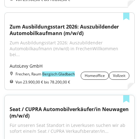
Zum Ausbildungsstart 2026: Auszubildender 
Automobilkaufmann (m/w/d)
Zum Ausbildungsstart 2026: Auszubildender 
Automobilkaufmann (m/w/d) in FrechenWillkommen 
bei...
AutoLevy GmbH
Frechen, Raum
Bergisch Gladbach
Homeoffice
Vollzeit
Von 23.900,00 € bis 78.200,00 €
Seat / CUPRA Automobilverkäufer/in Neuwagen 
(m/w/d)
Für unseren Seat Standort in Leverkusen suchen wir ab 
sofort eine/n Seat / CUPRA Verkaufsberater/in...