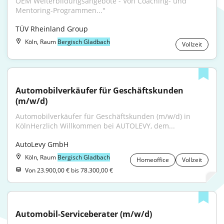
OEM Weiterbildungsangebote - Von Coaching- und 
Mentoring-Programmen..."
TÜV Rheinland Group
Köln, Raum
Bergisch Gladbach
Vollzeit
Automobilverkäufer für Geschäftskunden 
(m/w/d)
Automobilverkäufer für Geschäftskunden (m/w/d) in 
KölnHerzlich Willkommen bei AUTOLEVY, dem...
AutoLevy GmbH
Köln, Raum
Bergisch Gladbach
Homeoffice
Vollzeit
Von 23.900,00 € bis 78.300,00 €
Automobil-Serviceberater (m/w/d)