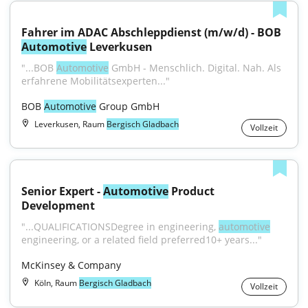
Fahrer im ADAC Abschleppdienst (m/w/d) - BOB 
Automotive
 Leverkusen
"...BOB 
Automotive
 GmbH - Menschlich. Digital. Nah. Als 
erfahrene Mobilitätsexperten..."
BOB 
Automotive
 Group GmbH
Leverkusen, Raum
Bergisch Gladbach
Vollzeit
Senior Expert - 
Automotive
 Product 
Development
"...QUALIFICATIONSDegree in engineering, 
automotive
engineering, or a related field preferred10+ years..."
McKinsey & Company
Köln, Raum
Bergisch Gladbach
Vollzeit