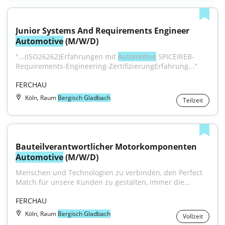
Junior Systems And Requirements Engineer 
Automotive
 (M/W/D)
"...(ISO26262)Erfahrungen mit 
Automotive
 SPICEIREB-
Requirements-Engineering-ZertifizierungErfahrung..."
FERCHAU
Köln, Raum
Bergisch Gladbach
Teilzeit
Bauteilverantwortlicher Motorkomponenten 
Automotive
 (M/W/D)
Menschen und Technologien zu verbinden, den Perfect 
Match für unsere Kunden zu gestalten, immer die...
FERCHAU
Köln, Raum
Bergisch Gladbach
Vollzeit