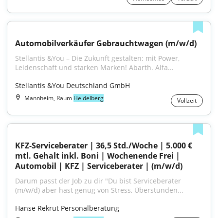
Automobilverkäufer Gebrauchtwagen (m/w/d)
Stellantis &You – Die Zukunft gestalten: mit Power, 
Leidenschaft und starken Marken! Abarth. Alfa...
Stellantis &You Deutschland GmbH
Mannheim, Raum
Heidelberg
Vollzeit
KFZ-Serviceberater | 36,5 Std./Woche | 5.000 € 
mtl. Gehalt inkl. Boni | Wochenende Frei | 
Automobil | KFZ | Serviceberater | (m/w/d)
Darum passt der Job zu dir "Du bist Serviceberater 
(m/w/d) aber hast genug von Stress, Überstunden...
Hanse Rekrut Personalberatung