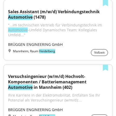
Sales Assistant (m/w/d) Verbindungstechnik 
Automotive
 (1478)
"...im technischen Vertrieb für Verbindungstechnik im 
Automotive
-Umfeld Dynamisches Team: Kollegiales 
Umfeld..."
BRÜGGEN ENGINEERING GmbH
Mannheim, Raum
Heidelberg
Vollzeit
Versuchsingenieur (w/m/d) Hochvolt-
Komponenten / Batteriemanagement 
Automotive
 in Mannheim (402)
Ihre Karriere in der Elektromobilität. Entfalten Sie Ihr 
Potenzial als Versuchsingenieur (w/m/d):...
BRÜGGEN ENGINEERING GmbH