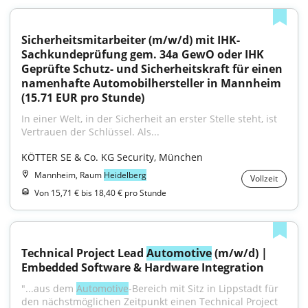
Sicherheitsmitarbeiter (m/w/d) mit IHK-
Sachkundeprüfung gem. 34a GewO oder IHK 
Geprüfte Schutz- und Sicherheitskraft für einen 
namenhafte Automobilhersteller in Mannheim 
(15.71 EUR pro Stunde)
In einer Welt, in der Sicherheit an erster Stelle steht, ist 
Vertrauen der Schlüssel. Als...
KÖTTER SE & Co. KG Security, München
Mannheim, Raum
Heidelberg
Vollzeit
Von 15,71 € bis 18,40 € pro Stunde
Technical Project Lead 
Automotive
 (m/w/d) | 
Embedded Software & Hardware Integration
"...aus dem 
Automotive
-Bereich mit Sitz in Lippstadt für 
den nächstmöglichen Zeitpunkt einen Technical Project 