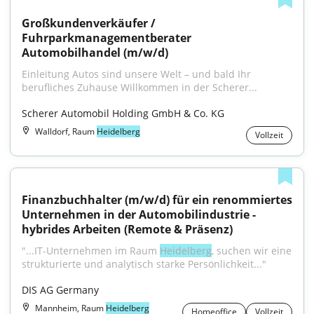
Großkundenverkäufer / 
Fuhrparkmanagementberater 
Automobilhandel (m/w/d)
Einleitung Autos sind unsere Welt – und bald Ihr 
berufliches Zuhause Willkommen in der Scherer...
Scherer Automobil Holding GmbH & Co. KG
Walldorf, Raum
Heidelberg
Vollzeit
Finanzbuchhalter (m/w/d) für ein renommiertes 
Unternehmen in der Automobilindustrie - 
hybrides Arbeiten (Remote & Präsenz)
"...IT-Unternehmen im Raum 
Heidelberg
, suchen wir eine 
strukturierte und analytisch starke Persönlichkeit..."
DIS AG Germany
Mannheim, Raum
Heidelberg
Homeoffice
Vollzeit