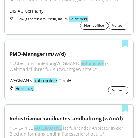
DIS AG Germany
Ludwigshafen am Rhein, Raum
Heidelberg
Homeoffice
Vollzeit
PMO-Manager (m/w/d)
"...Über uns EinleitungWEGMANN 
automotive
 ist 
Weltmarktführer für Auswuchtgewichte..."
WEGMANN 
automotive
 GmbH
Heidelberg
Vollzeit
Industriemechaniker Instandhaltung (w/m/d)
"...– LÄPPLE 
AUTOMOTIVE
 ist führender Anbieter in der 
Blechumformung undim Karosserierohbau..."