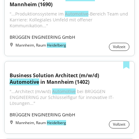
Mannheim (1690)
"...Produktionssysteme im 
Automotive
-Bereich Team und 
Karriere: Kollegiales Umfeld mit offener 
Kommunikation..."
BRÜGGEN ENGINEERING GmbH
Mannheim, Raum
Heidelberg
Vollzeit
Business Solution Architect (m/w/d) 
Automotive
 in Mannheim (1402)
"...Architect (m/w/d) 
Automotive
 bei BRÜGGEN 
ENGINEERING zur Schlüsselfigur für innovative IT-
Lösungen..."
BRÜGGEN ENGINEERING GmbH
Mannheim, Raum
Heidelberg
Vollzeit