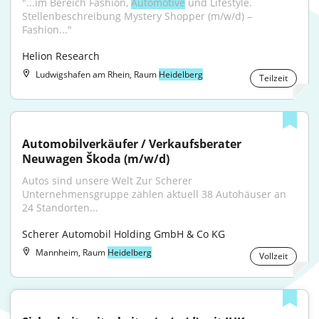
"...im Bereich Fashion, 
Automotive
 und Lifestyle. 
Stellenbeschreibung Mystery Shopper (m/w/d) – 
Fashion..."
Helion Research
Ludwigshafen am Rhein, Raum
Heidelberg
Teilzeit
Automobilverkäufer / Verkaufsberater 
Neuwagen Škoda (m/w/d)
Autos sind unsere Welt Zur Scherer 
Unternehmensgruppe zählen aktuell 38 Autohäuser an 
24 Standorten...
Scherer Automobil Holding GmbH & Co KG
Mannheim, Raum
Heidelberg
Vollzeit