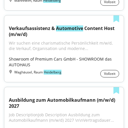
Mannheim, Raum
Heidelberg
Vollzeit
Verkaufsassistenz & 
Automotive
 Content Host 
(m/w/d)
Wir suchen eine charismatische Persönlichkeit m/w/d, 
die Verkauf, Organisation und moderne...
Showroom of Premium Cars GmbH - SHOWROOM das 
AUTOHAUS
Waghäusel, Raum
Heidelberg
Vollzeit
Ausbildung zum Automobilkaufmann (m/w/d) 
2027
Job DescriptionJob Description Ausbildung zum 
Automobilkaufmann (m/w/d) 2027 \n\nVertragsdauer...