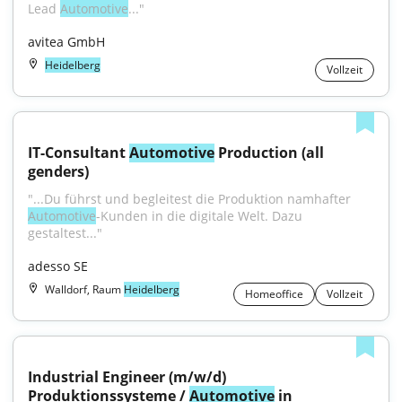
Lead 
Automotive
..."
avitea GmbH
Heidelberg
Vollzeit
IT-Consultant 
Automotive
 Production (all 
genders)
"...Du führst und begleitest die Produktion namhafter 
Automotive
-Kunden in die digitale Welt. Dazu 
gestaltest..."
adesso SE
Walldorf, Raum
Heidelberg
Homeoffice
Vollzeit
Industrial Engineer (m/w/d) 
Produktionssysteme / 
Automotive
 in 