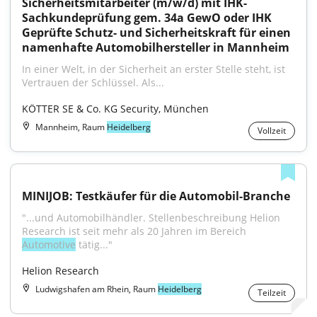
Sicherheitsmitarbeiter (m/w/d) mit IHK-
Sachkundeprüfung gem. 34a GewO oder IHK 
Geprüfte Schutz- und Sicherheitskraft für einen 
namenhafte Automobilhersteller in Mannheim
In einer Welt, in der Sicherheit an erster Stelle steht, ist 
Vertrauen der Schlüssel. Als...
KÖTTER SE & Co. KG Security, München
Mannheim, Raum
Heidelberg
Vollzeit
MINIJOB: Testkäufer für die Automobil-Branche
"...und Automobilhändler. Stellenbeschreibung Helion 
Research ist seit mehr als 20 Jahren im Bereich 
Automotive
 tätig..."
Helion Research
Ludwigshafen am Rhein, Raum
Heidelberg
Teilzeit