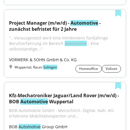
Project Manager (m/w/d) - 
Automotive
 - 
zunächst befristet für 2 Jahre
"...Vorausgesetzt wird eine mindestens fünfjährige 
Berufserfahrung im Bereich 
Automotive
 - Eine 
selbstständige..."
VORWERK & SOHN GmbH & Co. KG
Wuppertal, Raum
Solingen
Homeoffice
Vollzeit
Kfz-Mechatroniker Jaguar/Land Rover (m/w/d) - 
BOB 
Automotive
 Wuppertal
BOB Automobile GmbH - Menschlich. Digital. Nah. Als 
erfahrene Mobilitätsexperten und...
BOB 
Automotive
 Group GmbH