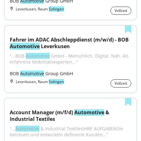
BOB 
Automotive
 Group GmbH
Leverkusen, Raum
Solingen
Vollzeit
Fahrer im ADAC Abschleppdienst (m/w/d) - BOB 
Automotive
 Leverkusen
"...BOB 
Automotive
 GmbH - Menschlich. Digital. Nah. Als 
erfahrene Mobilitätsexperten..."
BOB 
Automotive
 Group GmbH
Leverkusen, Raum
Solingen
Vollzeit
Account Manager (m/f/d) 
Automotive
 & 
Industrial Textiles
"...
Automotive
 & Industrial TextilesIHRE AUFGABENSie 
betreuen und entwickeln definierte Kunden..."