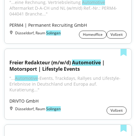
"...eine Rechnung. Vertriebsleitung 
Automotive
Aftermarket D-A-CH und NL (w/m/d) Ref.-Nr.: PERM4-
044041 Branche..."
PERM4 | Permanent Recruiting GmbH
Düsseldorf, Raum
Solingen
Homeoffice
Vollzeit
Freier Redakteur (m/w/d) 
Automotive
 | 
Motorsport | Lifestyle Events
"...
Automotive
-Events, Trackdays, Rallyes und Lifestyle-
Erlebnisse in Deutschland und Europa auf. 
Kuratierung..."
DRIVTO GmbH
Düsseldorf, Raum
Solingen
Vollzeit