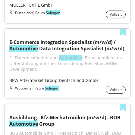
MÜLLER TEXTIL GmbH
Düsseldorf, Raum
Solingen
Vollzeit
E-Commerce Integration Specialist (m/w/d) / 
Automotive
 Data Integration Specialist (m/w/d)
"...Datenbeständen und 
Automotive
- Branchendiensten 
Unterstützung interner Teams (Shop-Betreiber, MDM, 
Development..."
BPW Aftermarket Group Deutschland GmbH
Wuppertal, Raum
Solingen
Vollzeit
Ausbildung - Kfz-Mechatroniker (m/w/d) - BOB 
Automotive
 Group
BOB Automobile GmbH - Menschlich. Digital. Nah. BOB 