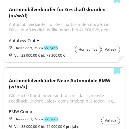
Automobilverkäufer für Geschäftskunden 
(m/w/d)
Automobilverkäufer für Geschäftskunden (m/w/d) in 
DüsseldorfHerzlich Willkommen bei AUTOLEVY, dem...
AutoLevy GmbH
Düsseldorf, Raum
Solingen
Homeoffice
Vollzeit
Von 23.900,00 € bis 78.300,00 €
Automobilverkäufer Neue Automobile BMW 
(w/m/x)
Glückliche Kund:innen sind für uns das schönste 
Feedback. Unsere Sales-Teams erleben das jeden Tag...
BMW Group
Düsseldorf, Raum
Solingen
Vollzeit
Von 38.000,00 € bis 54.000,00 € pro Jahr