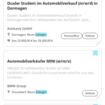
Dualer Student im Automobilverkauf (m/w/d) in 
Dormagen
Dualer Student im Automobilverkauf (m/w/d) in 
DormagenHerzlich Willkommen bei AUTOLEVY, dem...
AutoLevy GmbH
Dormagen, Raum
Solingen
Homeoffice
Vollzeit
Von 23.900,00 € bis 78.300,00 €
Automobilverkäufer MINI (w/m/x)
FREUDE ZU VERKAUFEN.TEILEN SIE IHRE 
LEIDENSCHAFT.Glückliche Kund:innen sind für uns das 
schönste...
BMW Group
Düsseldorf, Raum
Solingen
Vollzeit