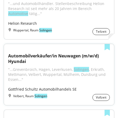
"...und Automobilhändler. Stellenbeschreibung Helion 
Research ist seit mehr als 20 Jahren im Bereich 
Automotive
 tätig..."
Helion Research
Wuppertal, Raum
Solingen
Teilzeit
Automobilverkäufer/in Neuwagen (m/w/d) 
Hyundai
"...Grevenbroich, Hagen, Leverkusen, 
Solingen
, Erkrath, 
Mettmann, Velbert, Wuppertal, Mülheim, Duisburg und 
Essen..."
Gottfried Schultz Automobilhandels SE
Velbert, Raum
Solingen
Vollzeit