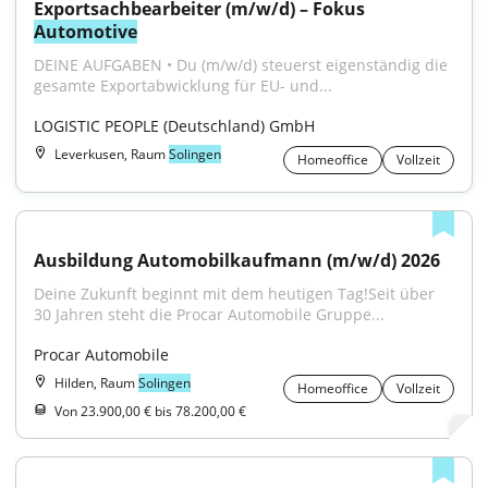
Exportsachbearbeiter (m/w/d) – Fokus 
Automotive
DEINE AUFGABEN • Du (m/w/d) steuerst eigenständig die 
gesamte Exportabwicklung für EU- und...
LOGISTIC PEOPLE (Deutschland) GmbH
Leverkusen, Raum
Solingen
Homeoffice
Vollzeit
Ausbildung Automobilkaufmann (m/w/d) 2026
Deine Zukunft beginnt mit dem heutigen Tag!Seit über 
30 Jahren steht die Procar Automobile Gruppe...
Procar Automobile
Hilden, Raum
Solingen
Homeoffice
Vollzeit
Von 23.900,00 € bis 78.200,00 €