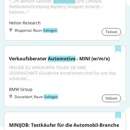
"...im Bereich Fashion, 
Automotive
 und Lifestyle. 
Stellenbeschreibung Mystery Shopper (m/w/d) – 
Fashion..."
Helion Research
Wuppertal, Raum
Solingen
Teilzeit
Verkaufsberater 
Automotive
 - MINI (w/m/x)
FREUDE ZU VERKAUFEN.TEILEN SIE IHRE 
LEIDENSCHAFT.Glückliche Kund:innen sind für uns das 
schönste...
BMW Group
Düsseldorf, Raum
Solingen
Vollzeit
MINIJOB: Testkäufer für die Automobil-Branche