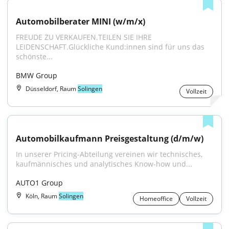
Automobilberater MINI (w/m/x)
FREUDE ZU VERKAUFEN.TEILEN SIE IHRE 
LEIDENSCHAFT.Glückliche Kund:innen sind für uns das 
schönste...
BMW Group
Düsseldorf, Raum
Solingen
Vollzeit
Automobilkaufmann Preisgestaltung (d/m/w)
In unserer Pricing-Abteilung vereinen wir technisches, 
kaufmännisches und analytisches Know-how und...
AUTO1 Group
Köln, Raum
Solingen
Homeoffice
Vollzeit