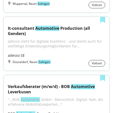
Wuppertal, Raum
Solingen
Vollzeit
It-consultant 
Automotive
 Production (all 
Genders)
adesso steht für digitale Exzellenz - und damit auch für 
vielfältige Entwicklungsmöglichkeiten für...
adesso SE
Düsseldorf, Raum
Solingen
Vollzeit
Verkaufsberater (m/w/d) - BOB 
Automotive
Leverkusen
"...BOB 
Automotive
 GmbH - Menschlich. Digital. Nah. Als 
erfahrene Mobilitätsexperten..."