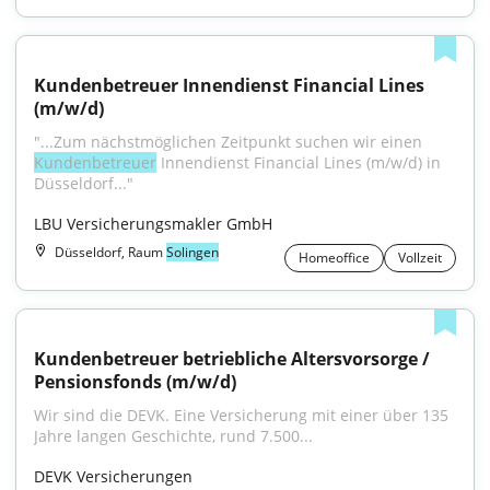
Kundenbetreuer Innendienst Financial Lines 
(m/w/d)
"...Zum nächstmöglichen Zeitpunkt suchen wir einen 
Kundenbetreuer
 Innendienst Financial Lines (m/w/d) in 
Düsseldorf..."
LBU Versicherungsmakler GmbH
Düsseldorf, Raum
Solingen
Homeoffice
Vollzeit
Kundenbetreuer betriebliche Altersvorsorge / 
Pensionsfonds (m/w/d)
Wir sind die DEVK. Eine Versicherung mit einer über 135 
Jahre langen Geschichte, rund 7.500...
DEVK Versicherungen