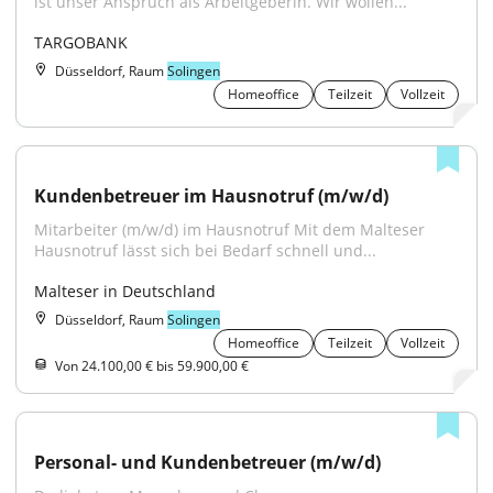
ist unser Anspruch als Arbeitgeberin. Wir wollen...
TARGOBANK
Düsseldorf, Raum
Solingen
Homeoffice
Teilzeit
Vollzeit
Kundenbetreuer im Hausnotruf (m/w/d)
Mitarbeiter (m/w/d) im Hausnotruf Mit dem Malteser 
Hausnotruf lässt sich bei Bedarf schnell und...
Malteser in Deutschland
Düsseldorf, Raum
Solingen
Homeoffice
Teilzeit
Vollzeit
Von 24.100,00 € bis 59.900,00 €
Personal- und Kundenbetreuer (m/w/d)