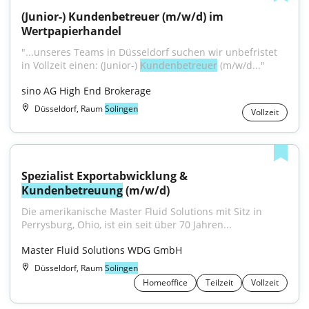
(Junior-) Kundenbetreuer (m/w/d) im 
Wertpapierhandel
"...unseres Teams in Düsseldorf suchen wir unbefristet 
in Vollzeit einen: (Junior-) 
Kundenbetreuer
 (m/w/d..."
sino AG High End Brokerage
Düsseldorf, Raum
Solingen
Vollzeit
Spezialist Exportabwicklung & 
Kundenbetreuung
 (m/w/d)
Die amerikanische Master Fluid Solutions mit Sitz in 
Perrysburg, Ohio, ist ein seit über 70 Jahren...
Master Fluid Solutions WDG GmbH
Düsseldorf, Raum
Solingen
Homeoffice
Teilzeit
Vollzeit