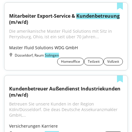
Mitarbeiter Export-Service & 
Kundenbetreuung
(m/w/d)
Die amerikanische Master Fluid Solutions mit Sitz in 
Perrysburg, Ohio, ist ein seit über 70 Jahren...
Master Fluid Solutions WDG GmbH
Düsseldorf, Raum
Solingen
Homeoffice
Teilzeit
Vollzeit
Kundenbetreuer Außendienst Industriekunden 
(m/w/d)
Betreuen Sie unsere Kunden in der Region 
Köln/Düsseldorf. Die deas Deutsche Assekuranzmakler 
GmbH,...
Versicherungen Karriere