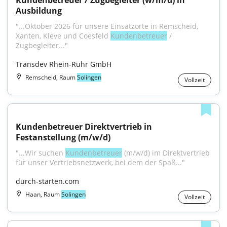
Kundenbetreuer / Zugbegleiter (w/m/d) in 
Ausbildung
"...Oktober 2026 für unsere Einsatzorte in Remscheid, 
Xanten, Kleve und Coesfeld 
Kundenbetreuer
 / 
Zugbegleiter..."
Transdev Rhein-Ruhr GmbH
Remscheid, Raum
Solingen
Vollzeit
Kundenbetreuer Direktvertrieb in 
Festanstellung (m/w/d)
"...Wir suchen 
Kundenbetreuer
 (m/w/d) im Direktvertrieb 
für unser Vertriebsnetzwerk, bei dem der Spaß..."
durch-starten.com
Haan, Raum
Solingen
Vollzeit