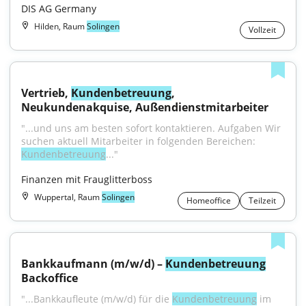
DIS AG Germany
Hilden, Raum
Solingen
Vollzeit
Vertrieb, 
Kundenbetreuung
, 
Neukundenakquise, Außendienstmitarbeiter
"...und uns am besten sofort kontaktieren. Aufgaben Wir 
suchen aktuell Mitarbeiter in folgenden Bereichen: 
Kundenbetreuung
..."
Finanzen mit Frauglitterboss
Wuppertal, Raum
Solingen
Homeoffice
Teilzeit
Bankkaufmann (m/w/d) – 
Kundenbetreuung
Backoffice
"...Bankkaufleute (m/w/d) für die 
Kundenbetreuung
 im 