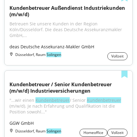
Kundenbetreuer Außendienst Industriekunden 
(m/w/d)
Betreuen Sie unsere Kunden in der Region 
Köln/Düsseldorf. Die deas Deutsche Assekuranzmakler 
GmbH,...
deas Deutsche Assekuranz-Makler GmbH
Düsseldorf, Raum
Solingen
Vollzeit
Kundenbetreuer / Senior Kundenbetreuer 
(m/w/d) Industrieversicherungen
"...wir einen 
Kundenbetreuer
/ Senior 
Kundenbetreuer
(m/w/d). Je nach Erfahrung und Qualifikation ist die 
Position sowohl..."
GGW GmbH
Düsseldorf, Raum
Solingen
Homeoffice
Vollzeit