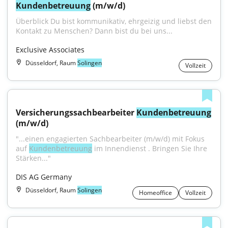
Kundenbetreuung
 (m/w/d)
Überblick Du bist kommunikativ, ehrgeizig und liebst den 
Kontakt zu Menschen? Dann bist du bei uns...
Exclusive Associates
Düsseldorf, Raum
Solingen
Vollzeit
Versicherungssachbearbeiter 
Kundenbetreuung
(m/w/d)
"...einen engagierten Sachbearbeiter (m/w/d) mit Fokus 
auf 
Kundenbetreuung
 im Innendienst . Bringen Sie Ihre 
Stärken..."
DIS AG Germany
Düsseldorf, Raum
Solingen
Homeoffice
Vollzeit