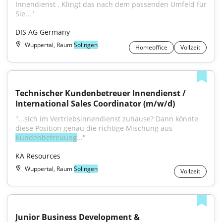
Innendienst . Klingt das nach dem passenden Umfeld für 
Sie..."
DIS AG Germany
Wuppertal, Raum
Solingen
Homeoffice
Vollzeit
Technischer Kundenbetreuer Innendienst / 
International Sales Coordinator (m/w/d)
"...sich im Vertriebsinnendienst zuhause? Dann könnte 
diese Position genau die richtige Mischung aus 
Kundenbetreuung
..."
KA Resources
Wuppertal, Raum
Solingen
Vollzeit
Junior Business Development & 