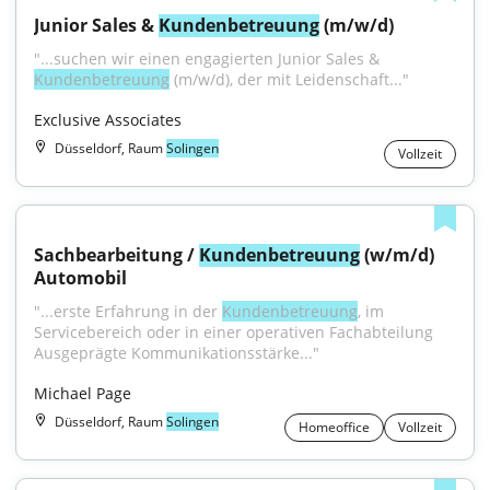
Junior Sales & 
Kundenbetreuung
 (m/w/d)
"...suchen wir einen engagierten Junior Sales & 
Kundenbetreuung
 (m/w/d), der mit Leidenschaft..."
Exclusive Associates
Düsseldorf, Raum
Solingen
Vollzeit
Sachbearbeitung / 
Kundenbetreuung
 (w/m/d) 
Automobil
"...erste Erfahrung in der 
Kundenbetreuung
, im 
Servicebereich oder in einer operativen Fachabteilung 
Ausgeprägte Kommunikationsstärke..."
Michael Page
Düsseldorf, Raum
Solingen
Homeoffice
Vollzeit