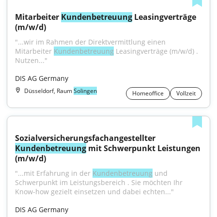
Mitarbeiter 
Kundenbetreuung
 Leasingverträge 
(m/w/d)
"...wir im Rahmen der Direktvermittlung einen 
Mitarbeiter 
Kundenbetreuung
 Leasingverträge (m/w/d) . 
Nutzen..."
DIS AG Germany
Düsseldorf, Raum
Solingen
Homeoffice
Vollzeit
Sozialversicherungsfachangestellter 
Kundenbetreuung
 mit Schwerpunkt Leistungen 
(m/w/d)
"...mit Erfahrung in der 
Kundenbetreuung
 und 
Schwerpunkt im Leistungsbereich . Sie möchten Ihr 
Know-how gezielt einsetzen und dabei echten..."
DIS AG Germany