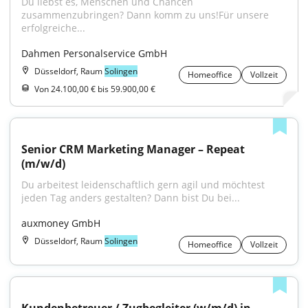
Du liebst es, Menschen und Chancen 
zusammenzubringen? Dann komm zu uns!Für unsere 
erfolgreiche...
Dahmen Personalservice GmbH
Düsseldorf, Raum
Solingen
Homeoffice
Vollzeit
Von 24.100,00 € bis 59.900,00 €
Senior CRM Marketing Manager – Repeat 
(m/w/d)
Du arbeitest leidenschaftlich gern agil und möchtest 
jeden Tag anders gestalten? Dann bist Du bei...
auxmoney GmbH
Düsseldorf, Raum
Solingen
Homeoffice
Vollzeit