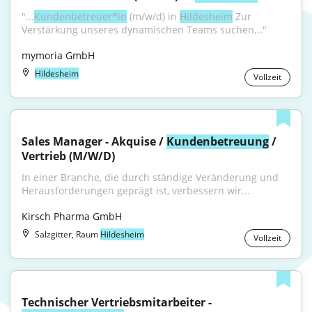
"...
Kundenbetreuer*in
 (m/w/d) in 
Hildesheim
 Zur 
Verstärkung unseres dynamischen Teams suchen..."
mymoria GmbH
Hildesheim
Vollzeit
Sales Manager - Akquise / 
Kundenbetreuung
 / 
Vertrieb (M/W/D)
In einer Branche, die durch ständige Veränderung und 
Herausforderungen geprägt ist, verbessern wir...
Kirsch Pharma GmbH
Salzgitter, Raum
Hildesheim
Vollzeit
Technischer Vertriebsmitarbeiter - 