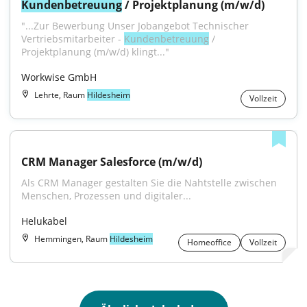
Kundenbetreuung
 / Projektplanung (m/w/d)
"...Zur Bewerbung Unser Jobangebot Technischer 
Vertriebsmitarbeiter - 
Kundenbetreuung
 / 
Projektplanung (m/w/d) klingt..."
Workwise GmbH
Lehrte, Raum
Hildesheim
Vollzeit
CRM Manager Salesforce (m/w/d)
Als CRM Manager gestalten Sie die Nahtstelle zwischen 
Menschen, Prozessen und digitaler...
Helukabel
Hemmingen, Raum
Hildesheim
Homeoffice
Vollzeit