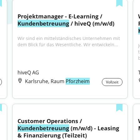
Projektmanager - E-Learning / 
Kundenbetreuung
 / hiveQ (m/w/d)
Wir sind ein mittelständisches Unternehmen mit 
dem Blick für das Wesentliche. Wir entwickeln...
hiveQ AG
Karlsruhe, Raum
Pforzheim
Vollzeit
Customer Operations / 
Kundenbetreuung
 (m/w/d) - Leasing 
& Finanzierung (Teilzeit)