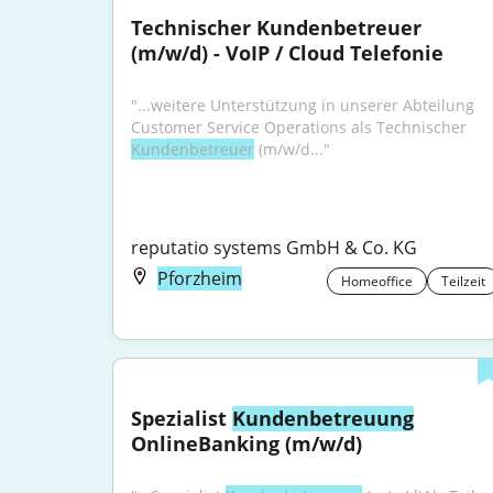
Technischer Kundenbetreuer 
(m/w/d) - VoIP / Cloud Telefonie
"...weitere Unterstützung in unserer Abteilung 
Customer Service Operations als Technischer 
Kundenbetreuer
 (m/w/d..."
reputatio systems GmbH & Co. KG
Pforzheim
Homeoffice
Teilzeit
Spezialist 
Kundenbetreuung
OnlineBanking (m/w/d)