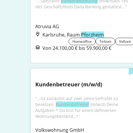
"...Spezialist 
Kundenbetreuung
 (m/w/d)Als Teil 
des Geschäftsfelds Daily Banking gestaltest..."
Atruvia AG
Karlsruhe, Raum
Pforzheim
Homeoffice
Teilzeit
Vollzeit
Von 24.100,00 € bis 59.900,00 €
Kundenbetreuer (m/w/d)
"...ist zunächst auf zwei Jahre befristet zu 
besetzen. 
Kundenbetreuer
 (m/w/d) Deine 
Aufgaben * Du bist für einen definierten 
Wohnungsbestand..."
Volkswohnung GmbH