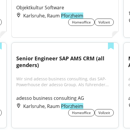
Objektkultur Software
Karlsruhe, Raum
Pforzheim
Homeoffice
Vollzeit
Senior Engineer SAP AMS CRM (all 
genders)
Wir sind adesso business consulting, das SAP-
Powerhouse der adesso Group. Als führender...
adesso business consulting AG
Karlsruhe, Raum
Pforzheim
Homeoffice
Vollzeit