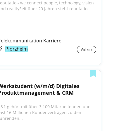
reputatio - we connect people, technology, vision 
and realitySeit über 20 Jahren steht reputatio...
Telekommunikation Karriere
Pforzheim
Vollzeit
Werkstudent (w/m/d) Digitales 
Produktmanagement & CRM
1&1 gehört mit über 3.100 Mitarbeitenden und 
fast 16 Millionen Kundenverträgen zu den 
führenden...