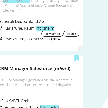
...
Kundenbetreuer
 Leistungsprüfung (m/w/d)Bei 
der Generali Deutschland AG neue Perspektiven 
entdecken..."
Generali Deutschland AG
Karlsruhe, Raum
Pforzheim
Homeoffice
Vollzeit
Von 24.100,00 € bis 59.900,00 €
CRM Manager Salesforce (m/w/d)
Als CRM Manager gestalten Sie die Nahtstelle 
zwischen Menschen, Prozessen und digitaler...
HELUKABEL GmbH
Hemmingen, Raum
Pforzheim