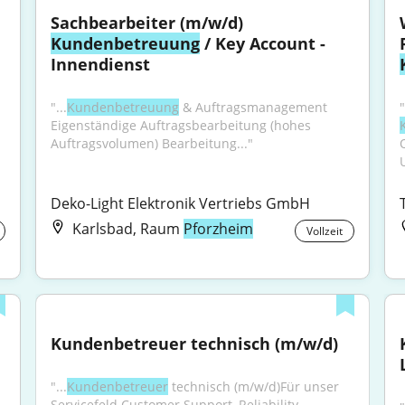
Sachbearbeiter (m/w/d) 
Kundenbetreuung
 / Key Account - 
Innendienst
"...
Kundenbetreuung
 & Auftragsmanagement 
Eigenständige Auftragsbearbeitung (hohes 
Auftragsvolumen) Bearbeitung..."
Deko-Light Elektronik Vertriebs GmbH
Karlsbad, Raum
Pforzheim
Vollzeit
Kundenbetreuer technisch (m/w/d)
"...
Kundenbetreuer
 technisch (m/w/d)Für unser 
Servicefeld Customer Support, Reliability, 