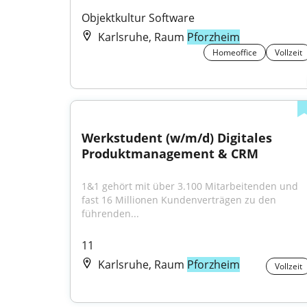
Objektkultur Software
Karlsruhe, Raum
Pforzheim
Homeoffice
Vollzeit
Werkstudent (w/m/d) Digitales 
Produktmanagement & CRM
1&1 gehört mit über 3.100 Mitarbeitenden und 
fast 16 Millionen Kundenverträgen zu den 
führenden...
11
Karlsruhe, Raum
Pforzheim
Vollzeit