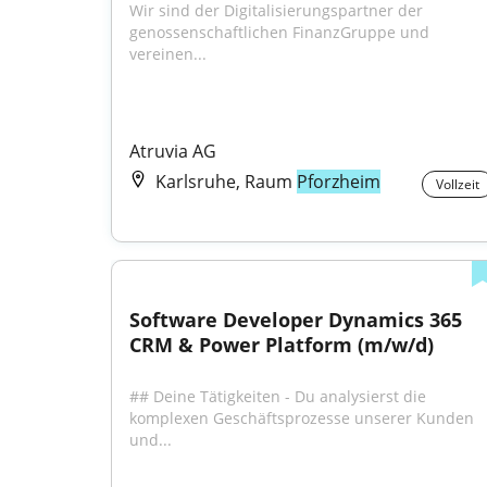
Wir sind der Digitalisierungspartner der 
genossenschaftlichen FinanzGruppe und 
vereinen...
Atruvia AG
Karlsruhe, Raum
Pforzheim
Vollzeit
Software Developer Dynamics 365 
CRM & Power Platform (m/w/d)
## Deine Tätigkeiten - Du analysierst die 
komplexen Geschäftsprozesse unserer Kunden 
und...