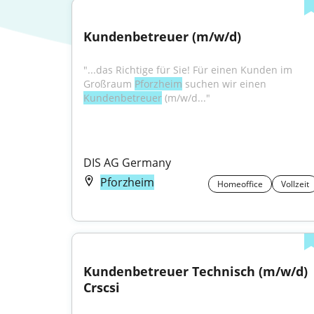
Kundenbetreuer (m/w/d)
"...das Richtige für Sie! Für einen Kunden im 
Großraum 
Pforzheim
 suchen wir einen 
Kundenbetreuer
 (m/w/d..."
DIS AG Germany
Pforzheim
Homeoffice
Vollzeit
Kundenbetreuer Technisch (m/w/d) 
Crscsi