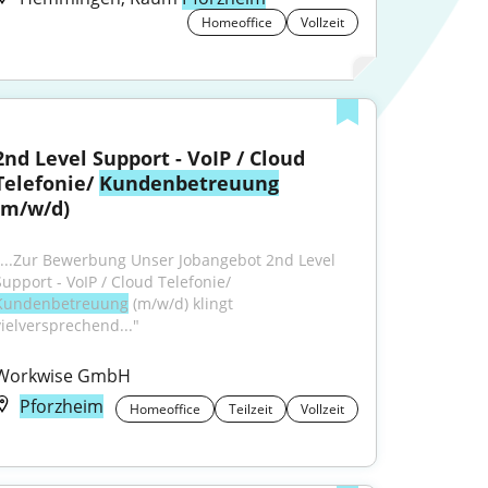
Homeoffice
Vollzeit
2nd Level Support - VoIP / Cloud 
Telefonie/ 
Kundenbetreuung
(m/w/d)
"...Zur Bewerbung Unser Jobangebot 2nd Level 
Support - VoIP / Cloud Telefonie/ 
Kundenbetreuung
 (m/w/d) klingt 
vielversprechend..."
Workwise GmbH
Pforzheim
Homeoffice
Teilzeit
Vollzeit