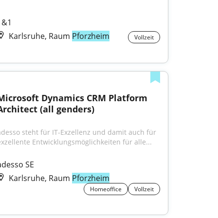
1&1
Karlsruhe, Raum
Pforzheim
Vollzeit
Microsoft Dynamics CRM Platform 
Architect (all genders)
adesso steht für IT-Exzellenz und damit auch für 
exzellente Entwicklungsmöglichkeiten für alle...
adesso SE
Karlsruhe, Raum
Pforzheim
Homeoffice
Vollzeit