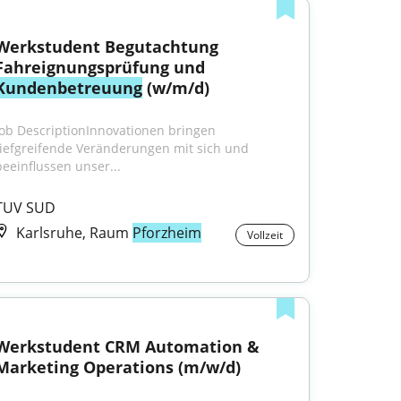
Werkstudent Begutachtung 
Fahreignungsprüfung und 
Kundenbetreuung
 (w/m/d)
Job DescriptionInnovationen bringen 
tiefgreifende Veränderungen mit sich und 
beeinflussen unser...
TUV SUD
Karlsruhe, Raum
Pforzheim
Vollzeit
Werkstudent CRM Automation & 
Marketing Operations (m/w/d)