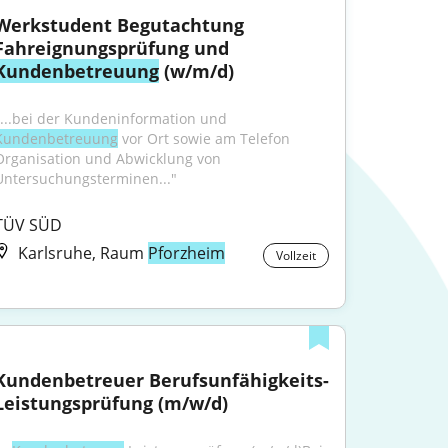
Werkstudent Begutachtung 
Fahreignungsprüfung und 
Kundenbetreuung
 (w/m/d)
"...bei der Kundeninformation und 
Kundenbetreuung
 vor Ort sowie am Telefon 
Organisation und Abwicklung von 
Untersuchungsterminen..."
TÜV SÜD
Karlsruhe, Raum
Pforzheim
Vollzeit
Kundenbetreuer Berufsunfähigkeits-
Leistungsprüfung (m/w/d)