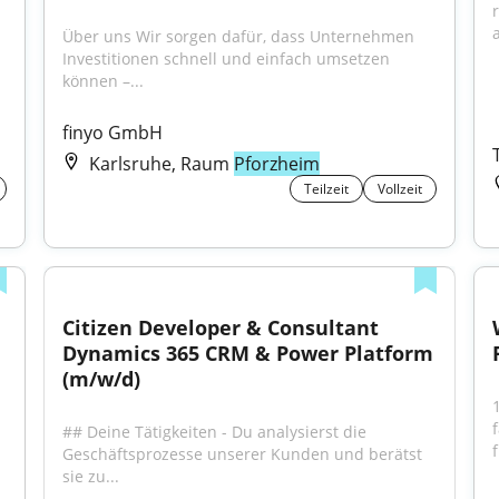
Über uns Wir sorgen dafür, dass Unternehmen 
Investitionen schnell und einfach umsetzen 
können –...
finyo GmbH
Karlsruhe, Raum
Pforzheim
Teilzeit
Vollzeit
Citizen Developer & Consultant 
Dynamics 365 CRM & Power Platform 
(m/w/d)
## Deine Tätigkeiten - Du analysierst die 
Geschäftsprozesse unserer Kunden und berätst 
sie zu...