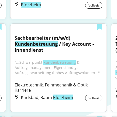
Pforzheim
Vollzeit
Sachbearbeiter (m/w/d) 
Kundenbetreuung
 / Key Account - 
Innendienst
"...Schwerpunkt 
Kundenbetreuung
 & 
Auftragsmanagement Eigenständige 
Auftragsbearbeitung (hohes Auftragsvolumen..."
Elektrotechnik, Feinmechanik & Optik 
Karriere
Karlsbad, Raum
Pforzheim
Vollzeit