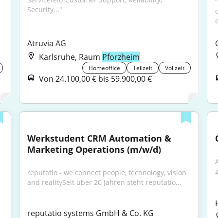
"
Security..."
Atruvia AG
Karlsruhe, Raum
Pforzheim
Homeoffice
Teilzeit
Vollzeit
Von 24.100,00 € bis 59.900,00 €
Werkstudent CRM Automation & 
Marketing Operations (m/w/d)
reputatio - we connect people, technology, vision 
and realitySeit über 20 Jahren steht reputatio...
reputatio systems GmbH & Co. KG