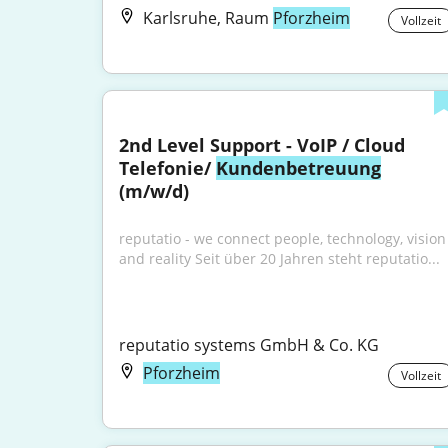
Karlsruhe, Raum
Pforzheim
Vollzeit
2nd Level Support - VoIP / Cloud 
Telefonie/ 
Kundenbetreuung
(m/w/d)
reputatio - we connect people, technology, vision 
and reality Seit über 20 Jahren steht reputatio...
reputatio systems GmbH & Co. KG
Pforzheim
Vollzeit